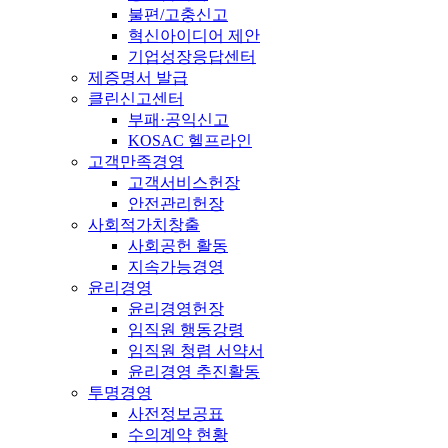
불편/고충신고
혁신아이디어 제안
기업성장응답센터
제증명서 발급
클린신고센터
부패·공익신고
KOSAC 헬프라인
고객만족경영
고객서비스헌장
안전관리헌장
사회적가치창출
사회공헌 활동
지속가능경영
윤리경영
윤리경영헌장
임직원 행동강령
임직원 청렴 서약서
윤리경영 추진활동
투명경영
사전정보공표
수의계약 현황