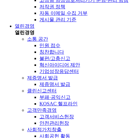
고정형 영상정보처리기기 운영·관리 방침
저작권 정책
자동 이메일 수집 거부
게시물 관리 기준
열린경영
열린경영
소통 공간
민원 접수
칭찬합니다
불편/고충신고
혁신아이디어 제안
기업성장응답센터
제증명서 발급
제증명서 발급
클린신고센터
부패·공익신고
KOSAC 헬프라인
고객만족경영
고객서비스헌장
안전관리헌장
사회적가치창출
사회공헌 활동