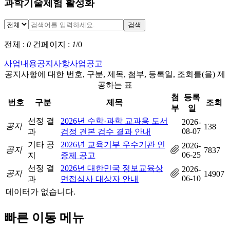
과학기술체험 활성화
검색
전체 :
0
건
페이지 :
1
/
0
사업내용
공지사항
사업공고
공지사항에 대한 번호, 구분, 제목, 첨부, 등록일, 조회를(을) 제
공하는 표
첨
등록
번호
구분
제목
조회
부
일
선정 결
2026년 수학·과학 교과용 도서
2026-
공지
138
08-07
과
검정 견본 검수 결과 안내
기타 공
2026년 교육기부 우수기관 인
2026-
공지
7837
06-25
지
증제 공고
선정 결
2026년 대한민국 정보교육상
2026-
공지
14907
06-10
과
면접심사 대상자 안내
데이터가 없습니다.
빠른 이동 메뉴