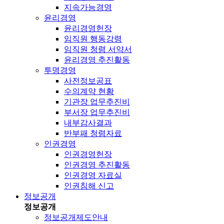
지속가능경영
윤리경영
윤리경영헌장
임직원 행동강령
임직원 청렴 서약서
윤리경영 추진활동
투명경영
사전정보공표
수의계약 현황
기관장 업무추진비
부서장 업무추진비
내부감사결과
반부패 청렴자료
인권경영
인권경영헌장
인권경영 추진활동
인권경영 자료실
인권침해 신고
정보공개
정보공개
정보공개제도안내