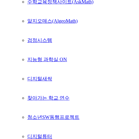
수학교육정책사이트(AskMath)
알지오매스(AlgeoMath)
검정시스템
지능형 과학실 ON
디지털새싹
찾아가는 학교 연수
청소년SW동행프로젝트
디지털튜터