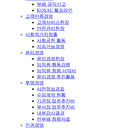
부패·공익신고
KOSAC 헬프라인
고객만족경영
고객서비스헌장
안전관리헌장
사회적가치창출
사회공헌 활동
지속가능경영
윤리경영
윤리경영헌장
임직원 행동강령
임직원 청렴 서약서
윤리경영 추진활동
투명경영
사전정보공표
수의계약 현황
기관장 업무추진비
부서장 업무추진비
내부감사결과
반부패 청렴자료
인권경영