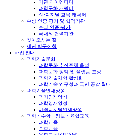
기관 아이덴티티
과학문화 캐릭터
AI·디지털 교육 캐릭터
수상·인증·평가 및 협력기관
수상·인증·평가
국내외 협력기관
찾아오시는 길
재단 방문신청
사업 안내
과학기술문화
과학문화 추진주체 육성
과학문화 정책 및 플랫폼 조성
과학기술체험 활성화
과학기술 연구성과 국민 공감 확대
과학기술인재양성
과기인재양성
과학영재양성
미래디지털인재양성
과학ㆍ수학ㆍ정보ㆍ융합교육
과학교육
수학교육
융합교육(STEAM)