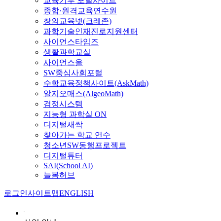
교육기부 포털사이트
종합·원격교육연수원
창의교육넷(크레존)
과학기술인재진로지원센터
사이언스타임즈
생활과학교실
사이언스올
SW중심사회포털
수학교육정책사이트(AskMath)
알지오매스(AlgeoMath)
검정시스템
지능형 과학실 ON
디지털새싹
찾아가는 학교 연수
청소년SW동행프로젝트
디지털튜터
SAI(School AI)
늘봄허브
로그인
사이트맵
ENGLISH