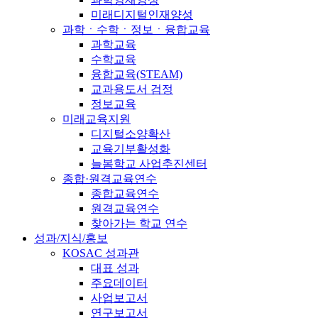
미래디지털인재양성
과학ㆍ수학ㆍ정보ㆍ융합교육
과학교육
수학교육
융합교육(STEAM)
교과용도서 검정
정보교육
미래교육지원
디지털소양확산
교육기부활성화
늘봄학교 사업추진센터
종합·원격교육연수
종합교육연수
원격교육연수
찾아가는 학교 연수
성과/지식/홍보
KOSAC 성과관
대표 성과
주요데이터
사업보고서
연구보고서