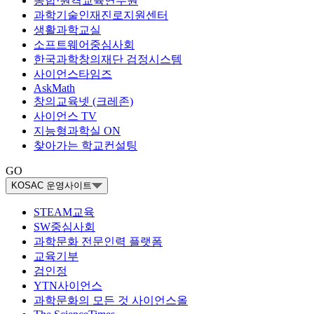
종합·원격교육연수원
과학기술인재진로지원센터
생활과학교실
소프트웨어중심사회
한국과학창의재단 검정시스템
사이언스타임즈
AskMath
창의교육넷 (크레존)
사이언스 TV
지능형과학실 ON
찾아가는 학교컨설팅
GO
KOSAC 운영사이트
STEAM교육
SW중심사회
과학문화 전문인력 플랫폼
교육기부
검인정
YTN사이언스
과학문화의 모든 것 사이언스올