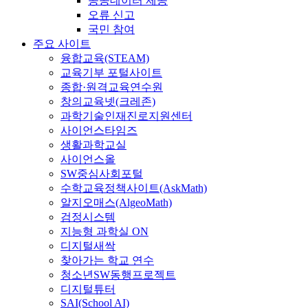
공공데이터 제공
오류 신고
국민 참여
주요 사이트
융합교육(STEAM)
교육기부 포털사이트
종합·원격교육연수원
창의교육넷(크레존)
과학기술인재진로지원센터
사이언스타임즈
생활과학교실
사이언스올
SW중심사회포털
수학교육정책사이트(AskMath)
알지오매스(AlgeoMath)
검정시스템
지능형 과학실 ON
디지털새싹
찾아가는 학교 연수
청소년SW동행프로젝트
디지털튜터
SAI(School AI)