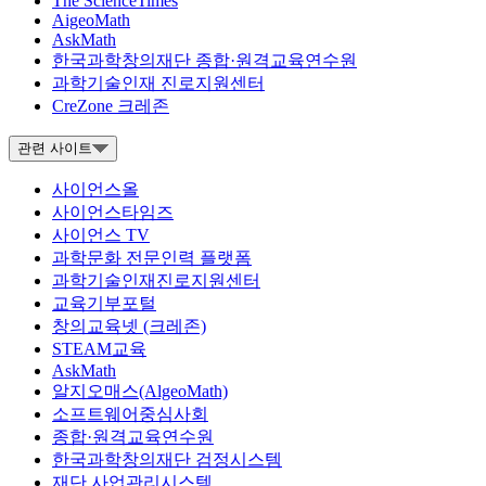
The ScienceTimes
AigeoMath
AskMath
한국과학창의재단 종합·원격교육연수원
과학기술인재 진로지원센터
CreZone 크레존
관련 사이트
사이언스올
사이언스타임즈
사이언스 TV
과학문화 전문인력 플랫폼
과학기술인재진로지원센터
교육기부포털
창의교육넷 (크레존)
STEAM교육
AskMath
알지오매스(AlgeoMath)
소프트웨어중심사회
종합·원격교육연수원
한국과학창의재단 검정시스템
재단 사업관리시스템