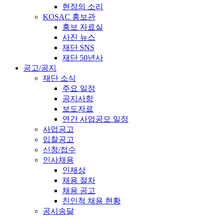
현장의 소리
KOSAC 홍보관
홍보 자료실
사진 뉴스
재단 SNS
재단 50년사
공고/공지
재단 소식
주요 일정
공지사항
보도자료
연간 사업공모 일정
사업공고
입찰공고
신청/접수
인사채용
인재상
채용 절차
채용 공고
친인척 채용 현황
공시송달