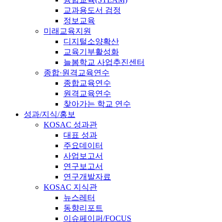
교과용도서 검정
정보교육
미래교육지원
디지털소양확산
교육기부활성화
늘봄학교 사업추진센터
종합·원격교육연수
종합교육연수
원격교육연수
찾아가는 학교 연수
성과/지식/홍보
KOSAC 성과관
대표 성과
주요데이터
사업보고서
연구보고서
연구개발자료
KOSAC 지식관
뉴스레터
동향리포트
이슈페이퍼/FOCUS