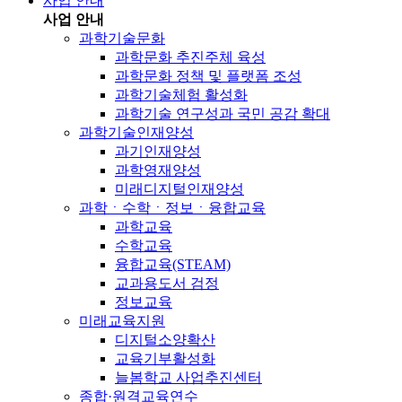
사업 안내
사업 안내
과학기술문화
과학문화 추진주체 육성
과학문화 정책 및 플랫폼 조성
과학기술체험 활성화
과학기술 연구성과 국민 공감 확대
과학기술인재양성
과기인재양성
과학영재양성
미래디지털인재양성
과학ㆍ수학ㆍ정보ㆍ융합교육
과학교육
수학교육
융합교육(STEAM)
교과용도서 검정
정보교육
미래교육지원
디지털소양확산
교육기부활성화
늘봄학교 사업추진센터
종합·원격교육연수