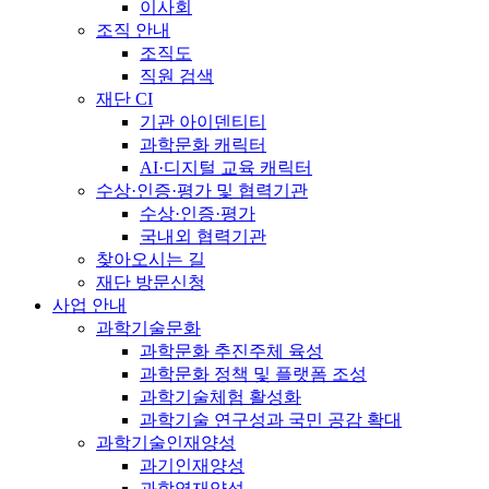
이사회
조직 안내
조직도
직원 검색
재단 CI
기관 아이덴티티
과학문화 캐릭터
AI·디지털 교육 캐릭터
수상·인증·평가 및 협력기관
수상·인증·평가
국내외 협력기관
찾아오시는 길
재단 방문신청
사업 안내
과학기술문화
과학문화 추진주체 육성
과학문화 정책 및 플랫폼 조성
과학기술체험 활성화
과학기술 연구성과 국민 공감 확대
과학기술인재양성
과기인재양성
과학영재양성