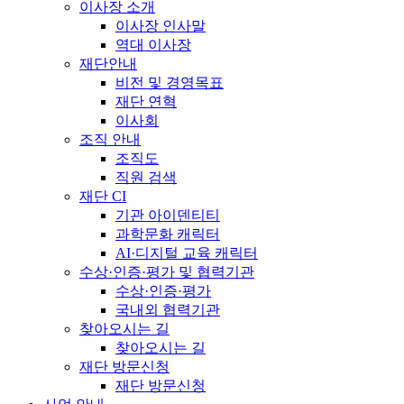
이사장 소개
이사장 인사말
역대 이사장
재단안내
비전 및 경영목표
재단 연혁
이사회
조직 안내
조직도
직원 검색
재단 CI
기관 아이덴티티
과학문화 캐릭터
AI·디지털 교육 캐릭터
수상·인증·평가 및 협력기관
수상·인증·평가
국내외 협력기관
찾아오시는 길
찾아오시는 길
재단 방문신청
재단 방문신청