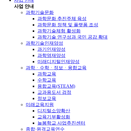
사업 안내
사업 안내
과학기술문화
과학문화 추진주체 육성
과학문화 정책 및 플랫폼 조성
과학기술체험 활성화
과학기술 연구성과 국민 공감 확대
과학기술인재양성
과기인재양성
과학영재양성
미래디지털인재양성
과학ㆍ수학ㆍ정보ㆍ융합교육
과학교육
수학교육
융합교육(STEAM)
교과용도서 검정
정보교육
미래교육지원
디지털소양확산
교육기부활성화
늘봄학교 사업추진센터
종합·원격교육연수