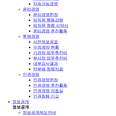
지속가능경영
윤리경영
윤리경영헌장
임직원 행동강령
임직원 청렴 서약서
윤리경영 추진활동
투명경영
사전정보공표
수의계약 현황
기관장 업무추진비
부서장 업무추진비
내부감사결과
반부패 청렴자료
인권경영
인권경영헌장
인권경영 추진활동
인권경영 자료실
인권침해 신고
정보공개
정보공개
정보공개제도안내