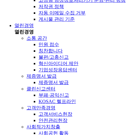
고정형 영상정보처리기기 운영·관리 방침
저작권 정책
자동 이메일 수집 거부
게시물 관리 기준
열린경영
열린경영
소통 공간
민원 접수
칭찬합니다
불편/고충신고
혁신아이디어 제안
기업성장응답센터
제증명서 발급
제증명서 발급
클린신고센터
부패·공익신고
KOSAC 헬프라인
고객만족경영
고객서비스헌장
안전관리헌장
사회적가치창출
사회공헌 활동