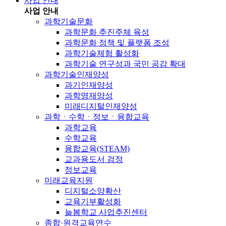
사업 안내
사업 안내
과학기술문화
과학문화 추진주체 육성
과학문화 정책 및 플랫폼 조성
과학기술체험 활성화
과학기술 연구성과 국민 공감 확대
과학기술인재양성
과기인재양성
과학영재양성
미래디지털인재양성
과학ㆍ수학ㆍ정보ㆍ융합교육
과학교육
수학교육
융합교육(STEAM)
교과용도서 검정
정보교육
미래교육지원
디지털소양확산
교육기부활성화
늘봄학교 사업추진센터
종합·원격교육연수