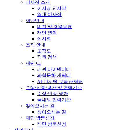
이사장 소개
이사장 인사말
역대 이사장
재단안내
비전 및 경영목표
재단 연혁
이사회
조직 안내
조직도
직원 검색
재단 CI
기관 아이덴티티
과학문화 캐릭터
AI·디지털 교육 캐릭터
수상·인증·평가 및 협력기관
수상·인증·평가
국내외 협력기관
찾아오시는 길
찾아오시는 길
재단 방문신청
재단 방문신청