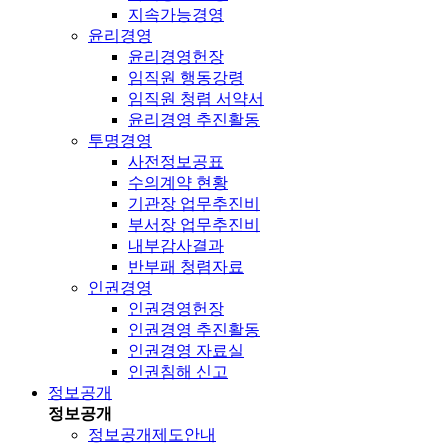
지속가능경영
윤리경영
윤리경영헌장
임직원 행동강령
임직원 청렴 서약서
윤리경영 추진활동
투명경영
사전정보공표
수의계약 현황
기관장 업무추진비
부서장 업무추진비
내부감사결과
반부패 청렴자료
인권경영
인권경영헌장
인권경영 추진활동
인권경영 자료실
인권침해 신고
정보공개
정보공개
정보공개제도안내