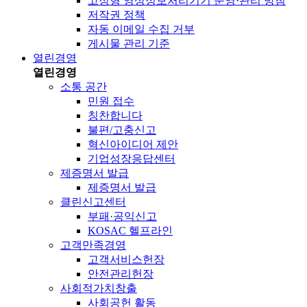
고정형 영상정보처리기기 운영·관리 방침
저작권 정책
자동 이메일 수집 거부
게시물 관리 기준
열린경영
열린경영
소통 공간
민원 접수
칭찬합니다
불편/고충신고
혁신아이디어 제안
기업성장응답센터
제증명서 발급
제증명서 발급
클린신고센터
부패·공익신고
KOSAC 헬프라인
고객만족경영
고객서비스헌장
안전관리헌장
사회적가치창출
사회공헌 활동