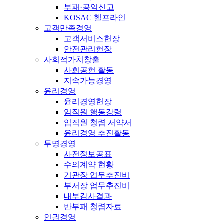
부패·공익신고
KOSAC 헬프라인
고객만족경영
고객서비스헌장
안전관리헌장
사회적가치창출
사회공헌 활동
지속가능경영
윤리경영
윤리경영헌장
임직원 행동강령
임직원 청렴 서약서
윤리경영 추진활동
투명경영
사전정보공표
수의계약 현황
기관장 업무추진비
부서장 업무추진비
내부감사결과
반부패 청렴자료
인권경영