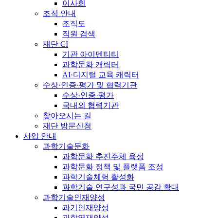
이사회
조직 안내
조직도
직원 검색
재단 CI
기관 아이덴티티
과학문화 캐릭터
AI·디지털 교육 캐릭터
수상·인증·평가 및 협력기관
수상·인증·평가
국내외 협력기관
찾아오시는 길
재단 방문신청
사업 안내
과학기술문화
과학문화 추진주체 육성
과학문화 정책 및 플랫폼 조성
과학기술체험 활성화
과학기술 연구성과 국민 공감 확대
과학기술인재양성
과기인재양성
과학영재양성