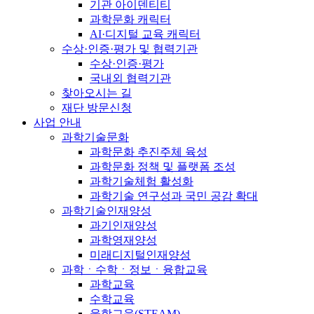
기관 아이덴티티
과학문화 캐릭터
AI·디지털 교육 캐릭터
수상·인증·평가 및 협력기관
수상·인증·평가
국내외 협력기관
찾아오시는 길
재단 방문신청
사업 안내
과학기술문화
과학문화 추진주체 육성
과학문화 정책 및 플랫폼 조성
과학기술체험 활성화
과학기술 연구성과 국민 공감 확대
과학기술인재양성
과기인재양성
과학영재양성
미래디지털인재양성
과학ㆍ수학ㆍ정보ㆍ융합교육
과학교육
수학교육
융합교육(STEAM)