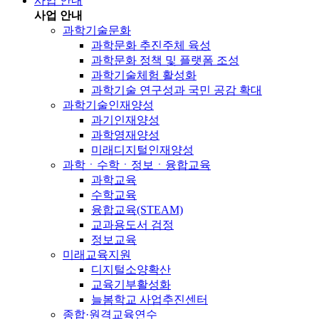
사업 안내
사업 안내
과학기술문화
과학문화 추진주체 육성
과학문화 정책 및 플랫폼 조성
과학기술체험 활성화
과학기술 연구성과 국민 공감 확대
과학기술인재양성
과기인재양성
과학영재양성
미래디지털인재양성
과학ㆍ수학ㆍ정보ㆍ융합교육
과학교육
수학교육
융합교육(STEAM)
교과용도서 검정
정보교육
미래교육지원
디지털소양확산
교육기부활성화
늘봄학교 사업추진센터
종합·원격교육연수