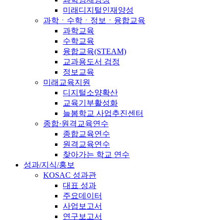
미래디지털인재양성
과학ㆍ수학ㆍ정보ㆍ융합교육
과학교육
수학교육
융합교육(STEAM)
교과용도서 검정
정보교육
미래교육지원
디지털소양확산
교육기부활성화
늘봄학교 사업추진센터
종합·원격교육연수
종합교육연수
원격교육연수
찾아가는 학교 연수
성과/지식/홍보
KOSAC 성과관
대표 성과
주요데이터
사업보고서
연구보고서