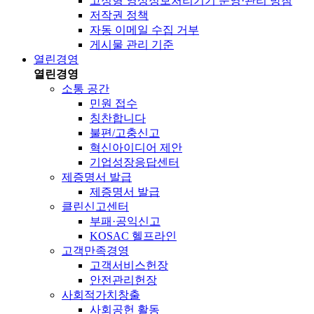
고정형 영상정보처리기기 운영·관리 방침
저작권 정책
자동 이메일 수집 거부
게시물 관리 기준
열린경영
열린경영
소통 공간
민원 접수
칭찬합니다
불편/고충신고
혁신아이디어 제안
기업성장응답센터
제증명서 발급
제증명서 발급
클린신고센터
부패·공익신고
KOSAC 헬프라인
고객만족경영
고객서비스헌장
안전관리헌장
사회적가치창출
사회공헌 활동