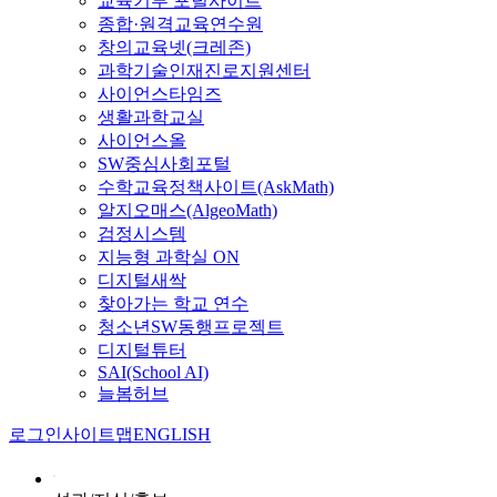
교육기부 포털사이트
종합·원격교육연수원
창의교육넷(크레존)
과학기술인재진로지원센터
사이언스타임즈
생활과학교실
사이언스올
SW중심사회포털
수학교육정책사이트(AskMath)
알지오매스(AlgeoMath)
검정시스템
지능형 과학실 ON
디지털새싹
찾아가는 학교 연수
청소년SW동행프로젝트
디지털튜터
SAI(School AI)
늘봄허브
로그인
사이트맵
ENGLISH