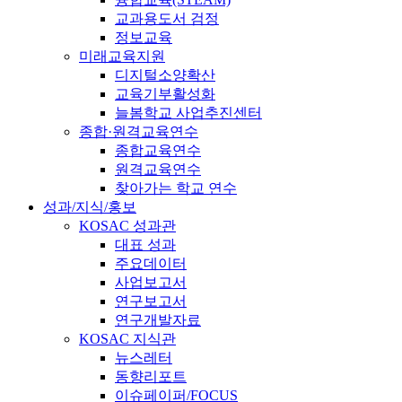
교과용도서 검정
정보교육
미래교육지원
디지털소양확산
교육기부활성화
늘봄학교 사업추진센터
종합·원격교육연수
종합교육연수
원격교육연수
찾아가는 학교 연수
성과/지식/홍보
KOSAC 성과관
대표 성과
주요데이터
사업보고서
연구보고서
연구개발자료
KOSAC 지식관
뉴스레터
동향리포트
이슈페이퍼/FOCUS