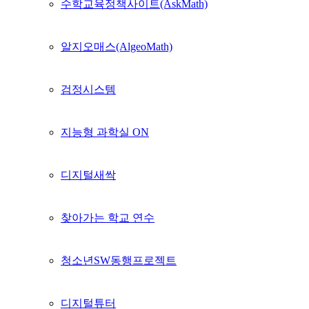
수학교육정책사이트(AskMath)
알지오매스(AlgeoMath)
검정시스템
지능형 과학실 ON
디지털새싹
찾아가는 학교 연수
청소년SW동행프로젝트
디지털튜터