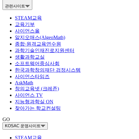
관련사이트
STEAM교육
교육기부
사이언스올
알지오매스(AlgeoMath)
종합·원격교육연수원
과학기술인재진로지원센터
생활과학교실
소프트웨어중심사회
한국과학창의재단 검정시스템
사이언스타임즈
AskMath
창의교육넷 (크레존)
사이언스 TV
지능형과학실 ON
찾아가는 학교컨설팅
GO
KOSAC 운영사이트
STEAM교육