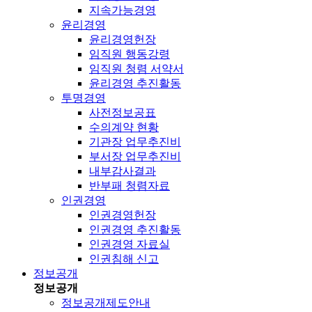
지속가능경영
윤리경영
윤리경영헌장
임직원 행동강령
임직원 청렴 서약서
윤리경영 추진활동
투명경영
사전정보공표
수의계약 현황
기관장 업무추진비
부서장 업무추진비
내부감사결과
반부패 청렴자료
인권경영
인권경영헌장
인권경영 추진활동
인권경영 자료실
인권침해 신고
정보공개
정보공개
정보공개제도안내