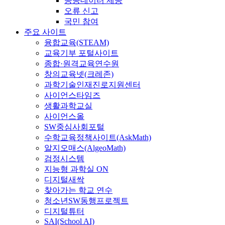
공공데이터 제공
오류 신고
국민 참여
주요 사이트
융합교육(STEAM)
교육기부 포털사이트
종합·원격교육연수원
창의교육넷(크레존)
과학기술인재진로지원센터
사이언스타임즈
생활과학교실
사이언스올
SW중심사회포털
수학교육정책사이트(AskMath)
알지오매스(AlgeoMath)
검정시스템
지능형 과학실 ON
디지털새싹
찾아가는 학교 연수
청소년SW동행프로젝트
디지털튜터
SAI(School AI)