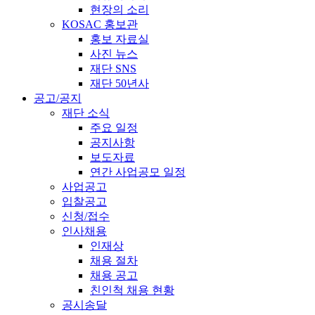
현장의 소리
KOSAC 홍보관
홍보 자료실
사진 뉴스
재단 SNS
재단 50년사
공고/공지
재단 소식
주요 일정
공지사항
보도자료
연간 사업공모 일정
사업공고
입찰공고
신청/접수
인사채용
인재상
채용 절차
채용 공고
친인척 채용 현황
공시송달