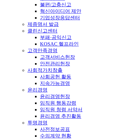
불편/고충신고
혁신아이디어 제안
기업성장응답센터
제증명서 발급
클린신고센터
부패·공익신고
KOSAC 헬프라인
고객만족경영
고객서비스헌장
안전관리헌장
사회적가치창출
사회공헌 활동
지속가능경영
윤리경영
윤리경영헌장
임직원 행동강령
임직원 청렴 서약서
윤리경영 추진활동
투명경영
사전정보공표
수의계약 현황