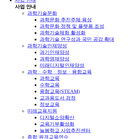
사업 안내
사업 안내
과학기술문화
과학문화 추진주체 육성
과학문화 정책 및 플랫폼 조성
과학기술체험 활성화
과학기술 연구성과 국민 공감 확대
과학기술인재양성
과기인재양성
과학영재양성
미래디지털인재양성
과학ㆍ수학ㆍ정보ㆍ융합교육
과학교육
수학교육
융합교육(STEAM)
교과용도서 검정
정보교육
미래교육지원
디지털소양확산
교육기부활성화
늘봄학교 사업추진센터
종합·원격교육연수