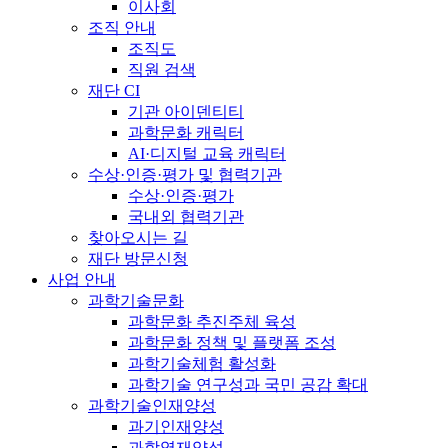
이사회
조직 안내
조직도
직원 검색
재단 CI
기관 아이덴티티
과학문화 캐릭터
AI·디지털 교육 캐릭터
수상·인증·평가 및 협력기관
수상·인증·평가
국내외 협력기관
찾아오시는 길
재단 방문신청
사업 안내
과학기술문화
과학문화 추진주체 육성
과학문화 정책 및 플랫폼 조성
과학기술체험 활성화
과학기술 연구성과 국민 공감 확대
과학기술인재양성
과기인재양성
과학영재양성