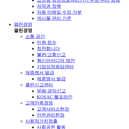
고정형 영상정보처리기기 운영·관리 방침
저작권 정책
자동 이메일 수집 거부
게시물 관리 기준
열린경영
열린경영
소통 공간
민원 접수
칭찬합니다
불편/고충신고
혁신아이디어 제안
기업성장응답센터
제증명서 발급
제증명서 발급
클린신고센터
부패·공익신고
KOSAC 헬프라인
고객만족경영
고객서비스헌장
안전관리헌장
사회적가치창출
사회공헌 활동