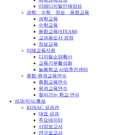
미래디지털인재양성
과학ㆍ수학ㆍ정보ㆍ융합교육
과학교육
수학교육
융합교육(STEAM)
교과용도서 검정
정보교육
미래교육지원
디지털소양확산
교육기부활성화
늘봄학교 사업추진센터
종합·원격교육연수
종합교육연수
원격교육연수
찾아가는 학교 연수
성과/지식/홍보
KOSAC 성과관
대표 성과
주요데이터
사업보고서
연구보고서