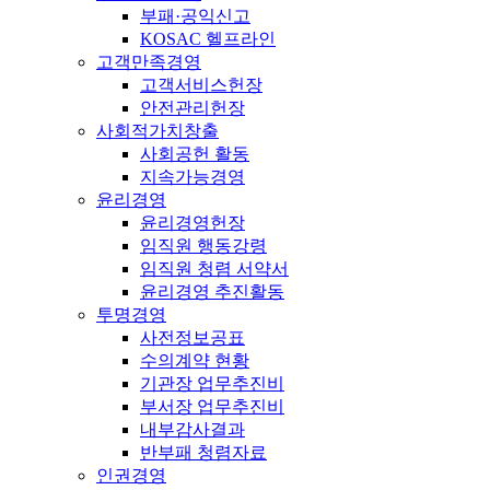
부패·공익신고
KOSAC 헬프라인
고객만족경영
고객서비스헌장
안전관리헌장
사회적가치창출
사회공헌 활동
지속가능경영
윤리경영
윤리경영헌장
임직원 행동강령
임직원 청렴 서약서
윤리경영 추진활동
투명경영
사전정보공표
수의계약 현황
기관장 업무추진비
부서장 업무추진비
내부감사결과
반부패 청렴자료
인권경영