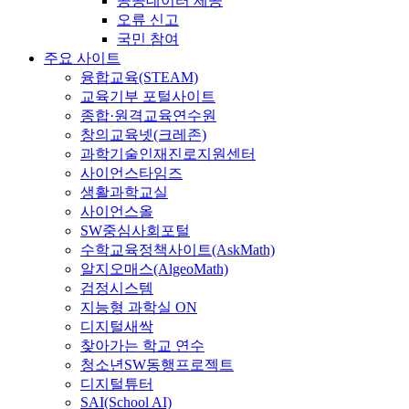
공공데이터 제공
오류 신고
국민 참여
주요 사이트
융합교육(STEAM)
교육기부 포털사이트
종합·원격교육연수원
창의교육넷(크레존)
과학기술인재진로지원센터
사이언스타임즈
생활과학교실
사이언스올
SW중심사회포털
수학교육정책사이트(AskMath)
알지오매스(AlgeoMath)
검정시스템
지능형 과학실 ON
디지털새싹
찾아가는 학교 연수
청소년SW동행프로젝트
디지털튜터
SAI(School AI)