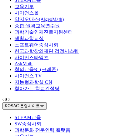
STEAM교육
교육기부
사이언스올
알지오매스(AlgeoMath)
종합·원격교육연수원
과학기술인재진로지원센터
생활과학교실
소프트웨어중심사회
한국과학창의재단 검정시스템
사이언스타임즈
AskMath
창의교육넷 (크레존)
사이언스 TV
지능형과학실 ON
찾아가는 학교컨설팅
GO
KOSAC 운영사이트
STEAM교육
SW중심사회
과학문화 전문인력 플랫폼