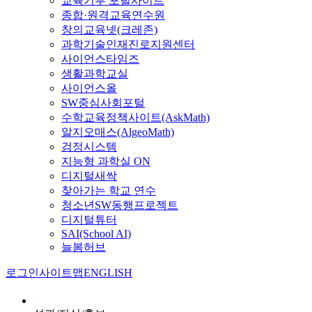
교육기부 포털사이트
종합·원격교육연수원
창의교육넷(크레존)
과학기술인재진로지원센터
사이언스타임즈
생활과학교실
사이언스올
SW중심사회포털
수학교육정책사이트(AskMath)
알지오매스(AlgeoMath)
검정시스템
지능형 과학실 ON
디지털새싹
찾아가는 학교 연수
청소년SW동행프로젝트
디지털튜터
SAI(School AI)
늘봄허브
로그인
사이트맵
ENGLISH