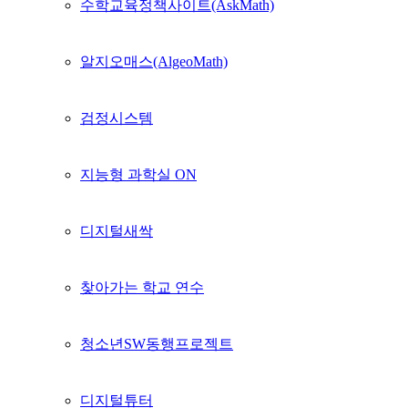
수학교육정책사이트(AskMath)
알지오매스(AlgeoMath)
검정시스템
지능형 과학실 ON
디지털새싹
찾아가는 학교 연수
청소년SW동행프로젝트
디지털튜터