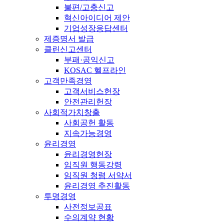
불편/고충신고
혁신아이디어 제안
기업성장응답센터
제증명서 발급
클린신고센터
부패·공익신고
KOSAC 헬프라인
고객만족경영
고객서비스헌장
안전관리헌장
사회적가치창출
사회공헌 활동
지속가능경영
윤리경영
윤리경영헌장
임직원 행동강령
임직원 청렴 서약서
윤리경영 추진활동
투명경영
사전정보공표
수의계약 현황