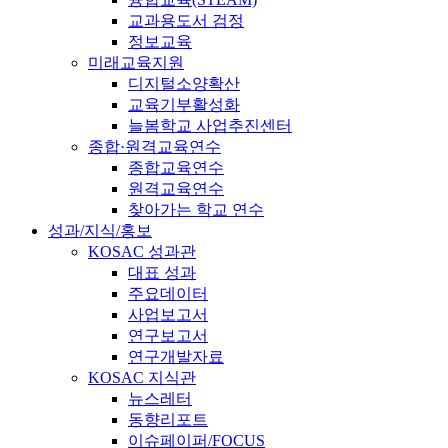
교과용도서 검정
정보교육
미래교육지원
디지털소양확산
교육기부활성화
늘봄학교 사업추진센터
종합·원격교육연수
종합교육연수
원격교육연수
찾아가는 학교 연수
성과/지식/홍보
KOSAC 성과관
대표 성과
주요데이터
사업보고서
연구보고서
연구개발자료
KOSAC 지식관
뉴스레터
동향리포트
이슈페이퍼/FOCUS