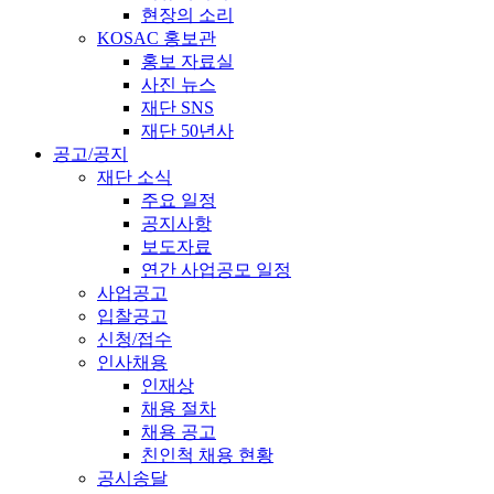
현장의 소리
KOSAC 홍보관
홍보 자료실
사진 뉴스
재단 SNS
재단 50년사
공고/공지
재단 소식
주요 일정
공지사항
보도자료
연간 사업공모 일정
사업공고
입찰공고
신청/접수
인사채용
인재상
채용 절차
채용 공고
친인척 채용 현황
공시송달