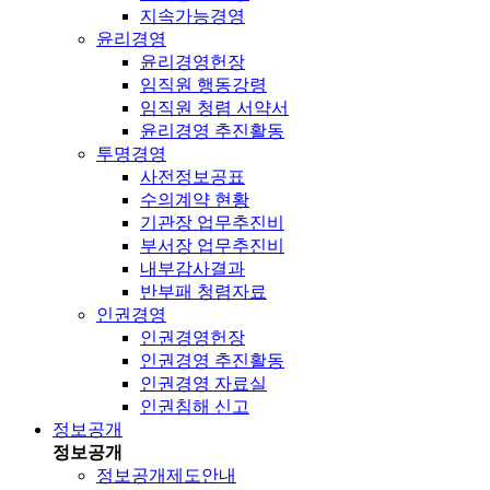
지속가능경영
윤리경영
윤리경영헌장
임직원 행동강령
임직원 청렴 서약서
윤리경영 추진활동
투명경영
사전정보공표
수의계약 현황
기관장 업무추진비
부서장 업무추진비
내부감사결과
반부패 청렴자료
인권경영
인권경영헌장
인권경영 추진활동
인권경영 자료실
인권침해 신고
정보공개
정보공개
정보공개제도안내