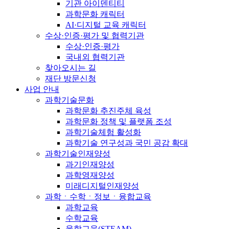
기관 아이덴티티
과학문화 캐릭터
AI·디지털 교육 캐릭터
수상·인증·평가 및 협력기관
수상·인증·평가
국내외 협력기관
찾아오시는 길
재단 방문신청
사업 안내
과학기술문화
과학문화 추진주체 육성
과학문화 정책 및 플랫폼 조성
과학기술체험 활성화
과학기술 연구성과 국민 공감 확대
과학기술인재양성
과기인재양성
과학영재양성
미래디지털인재양성
과학ㆍ수학ㆍ정보ㆍ융합교육
과학교육
수학교육
융합교육(STEAM)