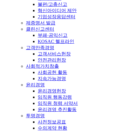
불편/고충신고
혁신아이디어 제안
기업성장응답센터
제증명서 발급
클린신고센터
부패·공익신고
KOSAC 헬프라인
고객만족경영
고객서비스헌장
안전관리헌장
사회적가치창출
사회공헌 활동
지속가능경영
윤리경영
윤리경영헌장
임직원 행동강령
임직원 청렴 서약서
윤리경영 추진활동
투명경영
사전정보공표
수의계약 현황