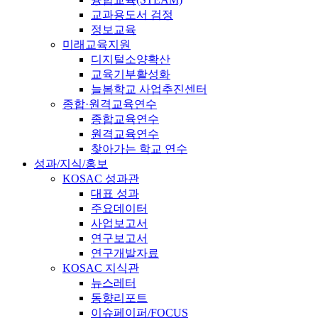
교과용도서 검정
정보교육
미래교육지원
디지털소양확산
교육기부활성화
늘봄학교 사업추진센터
종합·원격교육연수
종합교육연수
원격교육연수
찾아가는 학교 연수
성과/지식/홍보
KOSAC 성과관
대표 성과
주요데이터
사업보고서
연구보고서
연구개발자료
KOSAC 지식관
뉴스레터
동향리포트
이슈페이퍼/FOCUS