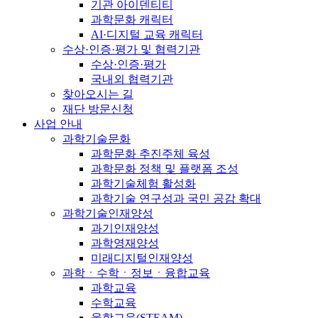
기관 아이덴티티
과학문화 캐릭터
AI·디지털 교육 캐릭터
수상·인증·평가 및 협력기관
수상·인증·평가
국내외 협력기관
찾아오시는 길
재단 방문신청
사업 안내
과학기술문화
과학문화 추진주체 육성
과학문화 정책 및 플랫폼 조성
과학기술체험 활성화
과학기술 연구성과 국민 공감 확대
과학기술인재양성
과기인재양성
과학영재양성
미래디지털인재양성
과학ㆍ수학ㆍ정보ㆍ융합교육
과학교육
수학교육
융합교육(STEAM)