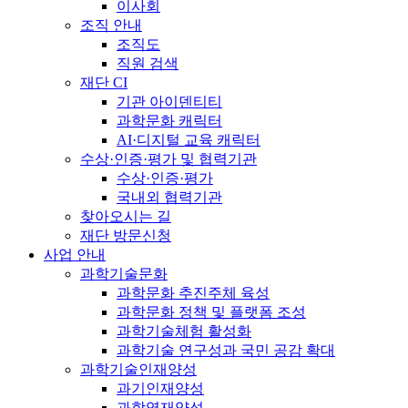
이사회
조직 안내
조직도
직원 검색
재단 CI
기관 아이덴티티
과학문화 캐릭터
AI·디지털 교육 캐릭터
수상·인증·평가 및 협력기관
수상·인증·평가
국내외 협력기관
찾아오시는 길
재단 방문신청
사업 안내
과학기술문화
과학문화 추진주체 육성
과학문화 정책 및 플랫폼 조성
과학기술체험 활성화
과학기술 연구성과 국민 공감 확대
과학기술인재양성
과기인재양성
과학영재양성