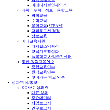
미래디지털인재양성
과학ㆍ수학ㆍ정보ㆍ융합교육
과학교육
수학교육
융합교육(STEAM)
교과용도서 검정
정보교육
미래교육지원
디지털소양확산
교육기부활성화
늘봄학교 사업추진센터
종합·원격교육연수
종합교육연수
원격교육연수
찾아가는 학교 연수
성과/지식/홍보
KOSAC 성과관
대표 성과
주요데이터
사업보고서
연구보고서