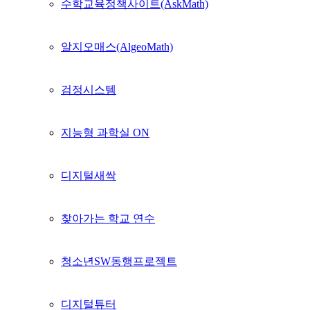
수학교육정책사이트(AskMath)
알지오매스(AlgeoMath)
검정시스템
지능형 과학실 ON
디지털새싹
찾아가는 학교 연수
청소년SW동행프로젝트
디지털튜터