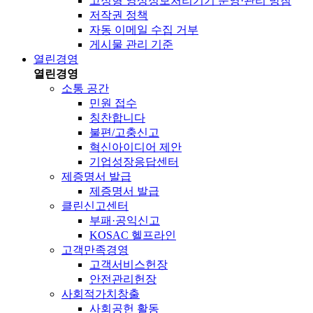
고정형 영상정보처리기기 운영·관리 방침
저작권 정책
자동 이메일 수집 거부
게시물 관리 기준
열린경영
열린경영
소통 공간
민원 접수
칭찬합니다
불편/고충신고
혁신아이디어 제안
기업성장응답센터
제증명서 발급
제증명서 발급
클린신고센터
부패·공익신고
KOSAC 헬프라인
고객만족경영
고객서비스헌장
안전관리헌장
사회적가치창출
사회공헌 활동