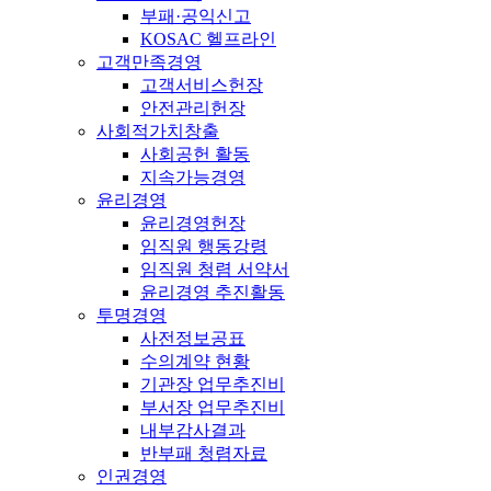
부패·공익신고
KOSAC 헬프라인
고객만족경영
고객서비스헌장
안전관리헌장
사회적가치창출
사회공헌 활동
지속가능경영
윤리경영
윤리경영헌장
임직원 행동강령
임직원 청렴 서약서
윤리경영 추진활동
투명경영
사전정보공표
수의계약 현황
기관장 업무추진비
부서장 업무추진비
내부감사결과
반부패 청렴자료
인권경영