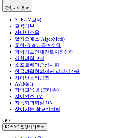
관련사이트
STEAM교육
교육기부
사이언스올
알지오매스(AlgeoMath)
종합·원격교육연수원
과학기술인재진로지원센터
생활과학교실
소프트웨어중심사회
한국과학창의재단 검정시스템
사이언스타임즈
AskMath
창의교육넷 (크레존)
사이언스 TV
지능형과학실 ON
찾아가는 학교컨설팅
GO
KOSAC 운영사이트