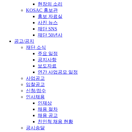
현장의 소리
KOSAC 홍보관
홍보 자료실
사진 뉴스
재단 SNS
재단 50년사
공고/공지
재단 소식
주요 일정
공지사항
보도자료
연간 사업공모 일정
사업공고
입찰공고
신청/접수
인사채용
인재상
채용 절차
채용 공고
친인척 채용 현황
공시송달