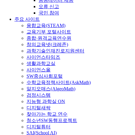
공공데이터 제공
오류 신고
국민 참여
주요 사이트
융합교육(STEAM)
교육기부 포털사이트
종합·원격교육연수원
창의교육넷(크레존)
과학기술인재진로지원센터
사이언스타임즈
생활과학교실
사이언스올
SW중심사회포털
수학교육정책사이트(AskMath)
알지오매스(AlgeoMath)
검정시스템
지능형 과학실 ON
디지털새싹
찾아가는 학교 연수
청소년SW동행프로젝트
디지털튜터
SAI(School AI)