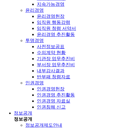
지속가능경영
윤리경영
윤리경영헌장
임직원 행동강령
임직원 청렴 서약서
윤리경영 추진활동
투명경영
사전정보공표
수의계약 현황
기관장 업무추진비
부서장 업무추진비
내부감사결과
반부패 청렴자료
인권경영
인권경영헌장
인권경영 추진활동
인권경영 자료실
인권침해 신고
정보공개
정보공개
정보공개제도안내