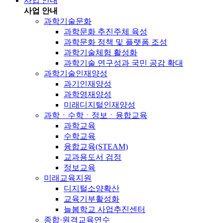
사업 안내
사업 안내
과학기술문화
과학문화 추진주체 육성
과학문화 정책 및 플랫폼 조성
과학기술체험 활성화
과학기술 연구성과 국민 공감 확대
과학기술인재양성
과기인재양성
과학영재양성
미래디지털인재양성
과학ㆍ수학ㆍ정보ㆍ융합교육
과학교육
수학교육
융합교육(STEAM)
교과용도서 검정
정보교육
미래교육지원
디지털소양확산
교육기부활성화
늘봄학교 사업추진센터
종합·원격교육연수