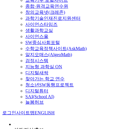
교육기부 포털사이트
종합·원격교육연수원
창의교육넷(크레존)
과학기술인재진로지원센터
사이언스타임즈
생활과학교실
사이언스올
SW중심사회포털
수학교육정책사이트(AskMath)
알지오매스(AlgeoMath)
검정시스템
지능형 과학실 ON
디지털새싹
찾아가는 학교 연수
청소년SW동행프로젝트
디지털튜터
SAI(School AI)
늘봄허브
로그인
사이트맵
ENGLISH