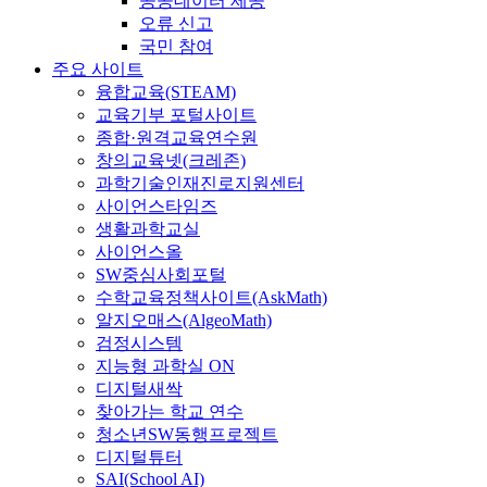
공공데이터 제공
오류 신고
국민 참여
주요 사이트
융합교육(STEAM)
교육기부 포털사이트
종합·원격교육연수원
창의교육넷(크레존)
과학기술인재진로지원센터
사이언스타임즈
생활과학교실
사이언스올
SW중심사회포털
수학교육정책사이트(AskMath)
알지오매스(AlgeoMath)
검정시스템
지능형 과학실 ON
디지털새싹
찾아가는 학교 연수
청소년SW동행프로젝트
디지털튜터
SAI(School AI)