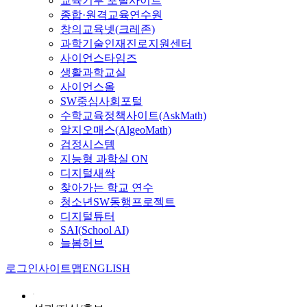
교육기부 포털사이트
종합·원격교육연수원
창의교육넷(크레존)
과학기술인재진로지원센터
사이언스타임즈
생활과학교실
사이언스올
SW중심사회포털
수학교육정책사이트(AskMath)
알지오매스(AlgeoMath)
검정시스템
지능형 과학실 ON
디지털새싹
찾아가는 학교 연수
청소년SW동행프로젝트
디지털튜터
SAI(School AI)
늘봄허브
로그인
사이트맵
ENGLISH