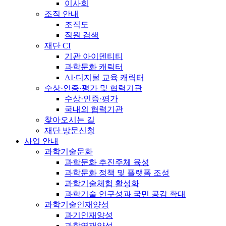
이사회
조직 안내
조직도
직원 검색
재단 CI
기관 아이덴티티
과학문화 캐릭터
AI·디지털 교육 캐릭터
수상·인증·평가 및 협력기관
수상·인증·평가
국내외 협력기관
찾아오시는 길
재단 방문신청
사업 안내
과학기술문화
과학문화 추진주체 육성
과학문화 정책 및 플랫폼 조성
과학기술체험 활성화
과학기술 연구성과 국민 공감 확대
과학기술인재양성
과기인재양성
과학영재양성