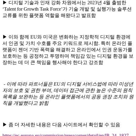
▶
디지털 기술과 인재 강화 차원에서는
2023
년
4
월 출범한
‘Talent for Growth Task Force’
가 기술 개발 및 실행가능 솔루션
교류를 위한 플랫폼 역할을 해왔다고 발표함
▶
이와 함께
EU
와 미국은 변화하는 지정학적 디지털 환경에
서 인권 및 가치 수호를 주요 키워드로 제시함
.
특히 온라인 플
랫폼이 젠더 기반 폭력을 해결하고 온라인에서 인권 운동가를
보호하는 등 공정하고 투명하며 책임감 있는 디지털 환경을 보
장하는 데 더 큰 책임을 행사해야 한다고 강조함
-
이에 따라 파트너들은
EU
의 디지털 서비스법에 따라 미성년
자의 보호 및 권한 부여
,
데이터 접근에 관한 높은 수준의 원칙
목록을 보완하는 등 온라인 플랫폼에서의 공동 권장 조치와 원
칙을 개발했다고 밝힘
▶
좀 더 자세한 내용은 다음 사이트에서 확인할 수 있음
https://ec.europa.eu/commission/presscorner/detail/en/IP_24_1827