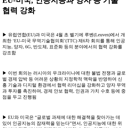
EU-
미국
,
인공지능과 양자 등 기술
협력 강화
▶
유럽연합
(EU)
과 미국은
4
월 초 벨기에 루벤
(Leuven)
에서 개
최한
‘EU-
미국 무역기술협의회
’(TTC)
제
6
차 회의를 통해 인공
지능
,
양자
, 6G,
반도체
,
표준화 등의 분야에서의 협력 강화를
강조함
▶
이번 회의는 러시아의 우크라이나에 대한 불법 전쟁과 글로
벌 경제 압박 등 어려운 상황의 지정학적 맥락을 반영하여 신
흥 기술과 디지털 환경에서 협력 리더십을 강화하고 양자 무역
과 투자를 촉진하며
,
경제 안보 협력
,
인권과 가치 수호 등에 중
점을 두고 진행됨
▶
EU
와 미국은
“
글로벌 과제에 대한 해결책을 찾아가는 데
있어 인공지능의 잠재력을 믿는다
”
면서
,
인공지능에 대한 위