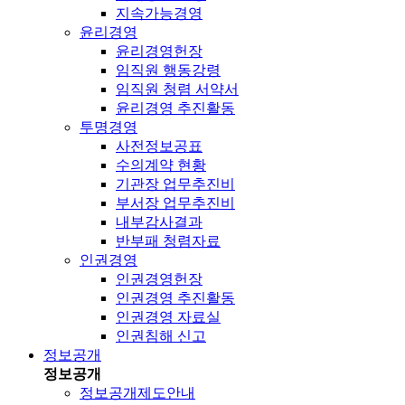
지속가능경영
윤리경영
윤리경영헌장
임직원 행동강령
임직원 청렴 서약서
윤리경영 추진활동
투명경영
사전정보공표
수의계약 현황
기관장 업무추진비
부서장 업무추진비
내부감사결과
반부패 청렴자료
인권경영
인권경영헌장
인권경영 추진활동
인권경영 자료실
인권침해 신고
정보공개
정보공개
정보공개제도안내