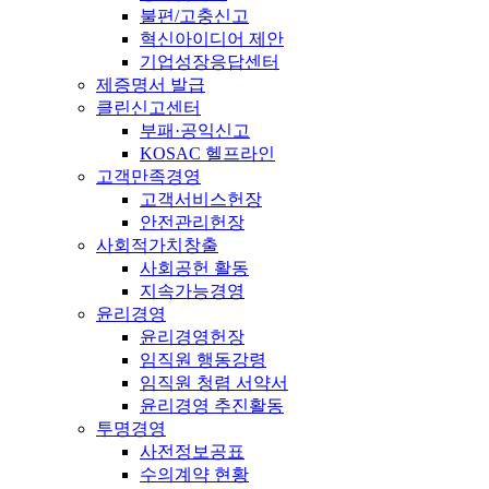
불편/고충신고
혁신아이디어 제안
기업성장응답센터
제증명서 발급
클린신고센터
부패·공익신고
KOSAC 헬프라인
고객만족경영
고객서비스헌장
안전관리헌장
사회적가치창출
사회공헌 활동
지속가능경영
윤리경영
윤리경영헌장
임직원 행동강령
임직원 청렴 서약서
윤리경영 추진활동
투명경영
사전정보공표
수의계약 현황