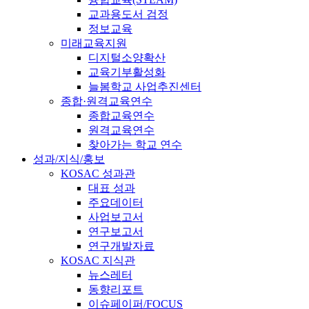
교과용도서 검정
정보교육
미래교육지원
디지털소양확산
교육기부활성화
늘봄학교 사업추진센터
종합·원격교육연수
종합교육연수
원격교육연수
찾아가는 학교 연수
성과/지식/홍보
KOSAC 성과관
대표 성과
주요데이터
사업보고서
연구보고서
연구개발자료
KOSAC 지식관
뉴스레터
동향리포트
이슈페이퍼/FOCUS