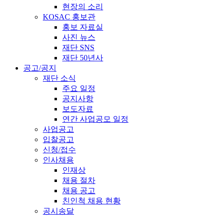
현장의 소리
KOSAC 홍보관
홍보 자료실
사진 뉴스
재단 SNS
재단 50년사
공고/공지
재단 소식
주요 일정
공지사항
보도자료
연간 사업공모 일정
사업공고
입찰공고
신청/접수
인사채용
인재상
채용 절차
채용 공고
친인척 채용 현황
공시송달