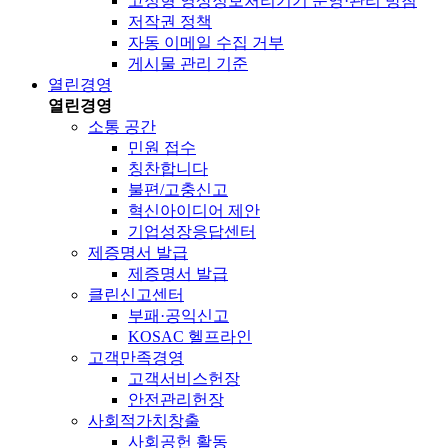
고정형 영상정보처리기기 운영·관리 방침
저작권 정책
자동 이메일 수집 거부
게시물 관리 기준
열린경영
열린경영
소통 공간
민원 접수
칭찬합니다
불편/고충신고
혁신아이디어 제안
기업성장응답센터
제증명서 발급
제증명서 발급
클린신고센터
부패·공익신고
KOSAC 헬프라인
고객만족경영
고객서비스헌장
안전관리헌장
사회적가치창출
사회공헌 활동