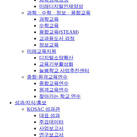
미래디지털인재양성
과학ㆍ수학ㆍ정보ㆍ융합교육
과학교육
수학교육
융합교육(STEAM)
교과용도서 검정
정보교육
미래교육지원
디지털소양확산
교육기부활성화
늘봄학교 사업추진센터
종합·원격교육연수
종합교육연수
원격교육연수
찾아가는 학교 연수
성과/지식/홍보
KOSAC 성과관
대표 성과
주요데이터
사업보고서
연구보고서