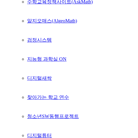
수학교육정책사이트(AskMath)
알지오매스(AlgeoMath)
검정시스템
지능형 과학실 ON
디지털새싹
찾아가는 학교 연수
청소년SW동행프로젝트
디지털튜터