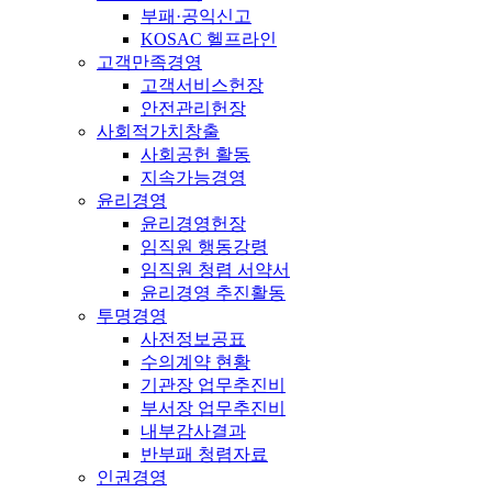
부패·공익신고
KOSAC 헬프라인
고객만족경영
고객서비스헌장
안전관리헌장
사회적가치창출
사회공헌 활동
지속가능경영
윤리경영
윤리경영헌장
임직원 행동강령
임직원 청렴 서약서
윤리경영 추진활동
투명경영
사전정보공표
수의계약 현황
기관장 업무추진비
부서장 업무추진비
내부감사결과
반부패 청렴자료
인권경영