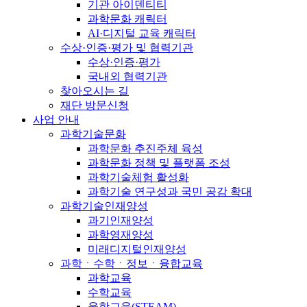
기관 아이덴티티
과학문화 캐릭터
AI·디지털 교육 캐릭터
수상·인증·평가 및 협력기관
수상·인증·평가
국내외 협력기관
찾아오시는 길
재단 방문신청
사업 안내
과학기술문화
과학문화 추진주체 육성
과학문화 정책 및 플랫폼 조성
과학기술체험 활성화
과학기술 연구성과 국민 공감 확대
과학기술인재양성
과기인재양성
과학영재양성
미래디지털인재양성
과학ㆍ수학ㆍ정보ㆍ융합교육
과학교육
수학교육
융합교육(STEAM)