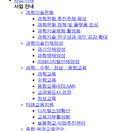
사업 안내
사업 안내
과학기술문화
과학문화 추진주체 육성
과학문화 정책 및 플랫폼 조성
과학기술체험 활성화
과학기술 연구성과 국민 공감 확대
과학기술인재양성
과기인재양성
과학영재양성
미래디지털인재양성
과학ㆍ수학ㆍ정보ㆍ융합교육
과학교육
수학교육
융합교육(STEAM)
교과용도서 검정
정보교육
미래교육지원
디지털소양확산
교육기부활성화
늘봄학교 사업추진센터
종합·원격교육연수