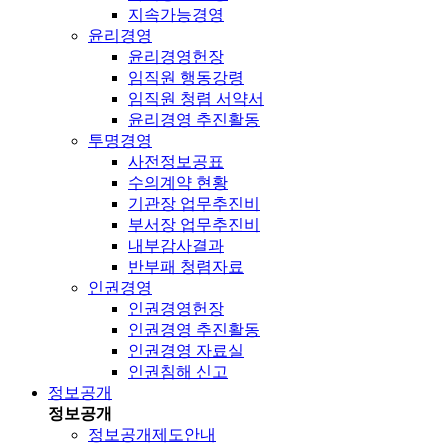
지속가능경영
윤리경영
윤리경영헌장
임직원 행동강령
임직원 청렴 서약서
윤리경영 추진활동
투명경영
사전정보공표
수의계약 현황
기관장 업무추진비
부서장 업무추진비
내부감사결과
반부패 청렴자료
인권경영
인권경영헌장
인권경영 추진활동
인권경영 자료실
인권침해 신고
정보공개
정보공개
정보공개제도안내