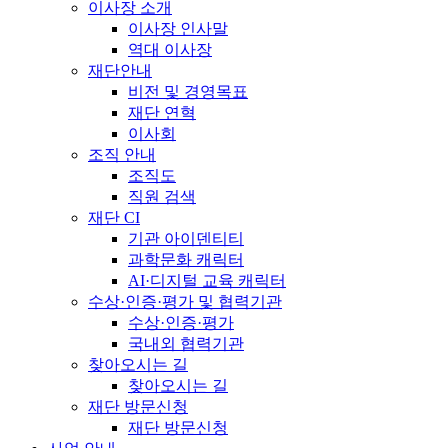
이사장 소개
이사장 인사말
역대 이사장
재단안내
비전 및 경영목표
재단 연혁
이사회
조직 안내
조직도
직원 검색
재단 CI
기관 아이덴티티
과학문화 캐릭터
AI·디지털 교육 캐릭터
수상·인증·평가 및 협력기관
수상·인증·평가
국내외 협력기관
찾아오시는 길
찾아오시는 길
재단 방문신청
재단 방문신청