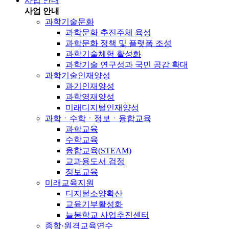
사업 안내
사업 안내
과학기술문화
과학문화 추진주체 육성
과학문화 정책 및 플랫폼 조성
과학기술체험 활성화
과학기술 연구성과 국민 공감 확대
과학기술인재양성
과기인재양성
과학영재양성
미래디지털인재양성
과학ㆍ수학ㆍ정보ㆍ융합교육
과학교육
수학교육
융합교육(STEAM)
교과용도서 검정
정보교육
미래교육지원
디지털소양확산
교육기부활성화
늘봄학교 사업추진센터
종합·원격교육연수