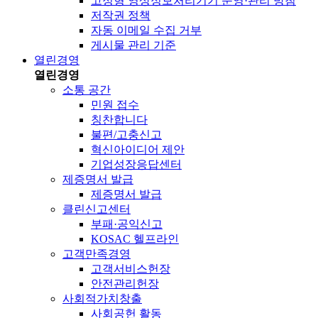
고정형 영상정보처리기기 운영·관리 방침
저작권 정책
자동 이메일 수집 거부
게시물 관리 기준
열린경영
열린경영
소통 공간
민원 접수
칭찬합니다
불편/고충신고
혁신아이디어 제안
기업성장응답센터
제증명서 발급
제증명서 발급
클린신고센터
부패·공익신고
KOSAC 헬프라인
고객만족경영
고객서비스헌장
안전관리헌장
사회적가치창출
사회공헌 활동