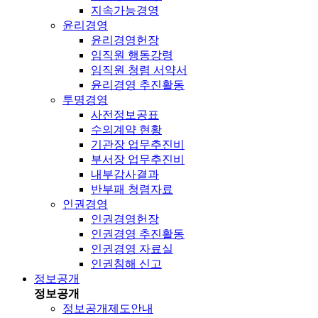
지속가능경영
윤리경영
윤리경영헌장
임직원 행동강령
임직원 청렴 서약서
윤리경영 추진활동
투명경영
사전정보공표
수의계약 현황
기관장 업무추진비
부서장 업무추진비
내부감사결과
반부패 청렴자료
인권경영
인권경영헌장
인권경영 추진활동
인권경영 자료실
인권침해 신고
정보공개
정보공개
정보공개제도안내