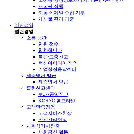
고정형 영상정보처리기기 운영·관리 방침
저작권 정책
자동 이메일 수집 거부
게시물 관리 기준
열린경영
열린경영
소통 공간
민원 접수
칭찬합니다
불편/고충신고
혁신아이디어 제안
기업성장응답센터
제증명서 발급
제증명서 발급
클린신고센터
부패·공익신고
KOSAC 헬프라인
고객만족경영
고객서비스헌장
안전관리헌장
사회적가치창출
사회공헌 활동