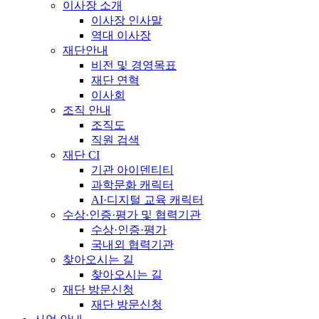
이사장 소개
이사장 인사말
역대 이사장
재단안내
비전 및 경영목표
재단 연혁
이사회
조직 안내
조직도
직원 검색
재단 CI
기관 아이덴티티
과학문화 캐릭터
AI·디지털 교육 캐릭터
수상·인증·평가 및 협력기관
수상·인증·평가
국내외 협력기관
찾아오시는 길
찾아오시는 길
재단 방문신청
재단 방문신청