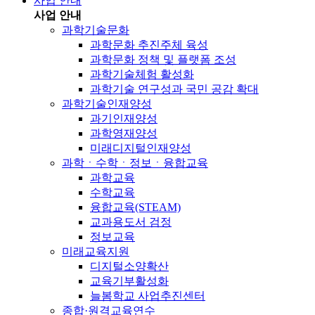
사업 안내
사업 안내
과학기술문화
과학문화 추진주체 육성
과학문화 정책 및 플랫폼 조성
과학기술체험 활성화
과학기술 연구성과 국민 공감 확대
과학기술인재양성
과기인재양성
과학영재양성
미래디지털인재양성
과학ㆍ수학ㆍ정보ㆍ융합교육
과학교육
수학교육
융합교육(STEAM)
교과용도서 검정
정보교육
미래교육지원
디지털소양확산
교육기부활성화
늘봄학교 사업추진센터
종합·원격교육연수