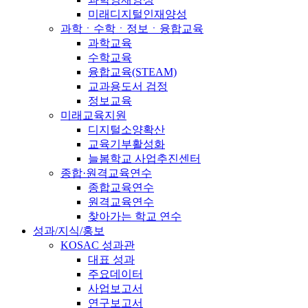
미래디지털인재양성
과학ㆍ수학ㆍ정보ㆍ융합교육
과학교육
수학교육
융합교육(STEAM)
교과용도서 검정
정보교육
미래교육지원
디지털소양확산
교육기부활성화
늘봄학교 사업추진센터
종합·원격교육연수
종합교육연수
원격교육연수
찾아가는 학교 연수
성과/지식/홍보
KOSAC 성과관
대표 성과
주요데이터
사업보고서
연구보고서