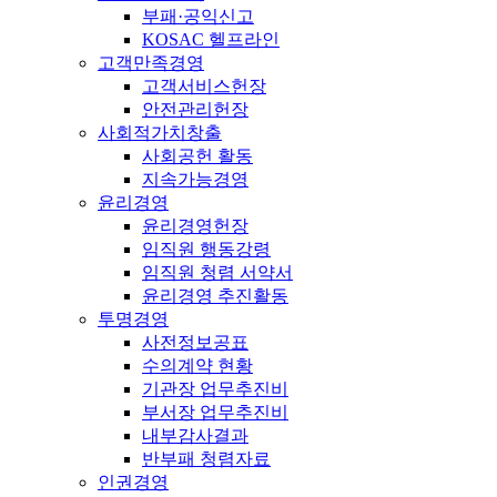
부패·공익신고
KOSAC 헬프라인
고객만족경영
고객서비스헌장
안전관리헌장
사회적가치창출
사회공헌 활동
지속가능경영
윤리경영
윤리경영헌장
임직원 행동강령
임직원 청렴 서약서
윤리경영 추진활동
투명경영
사전정보공표
수의계약 현황
기관장 업무추진비
부서장 업무추진비
내부감사결과
반부패 청렴자료
인권경영