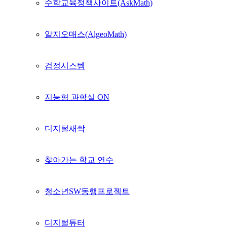
수학교육정책사이트(AskMath)
알지오매스(AlgeoMath)
검정시스템
지능형 과학실 ON
디지털새싹
찾아가는 학교 연수
청소년SW동행프로젝트
디지털튜터