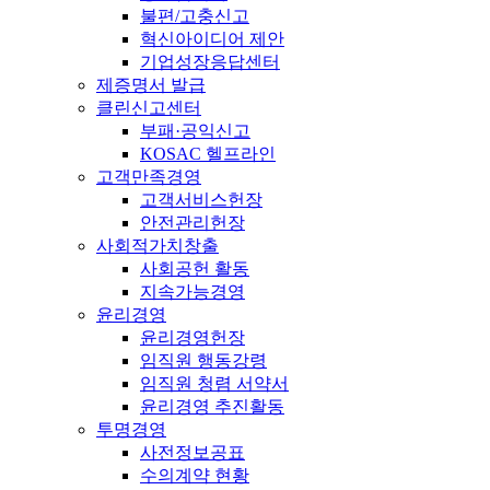
불편/고충신고
혁신아이디어 제안
기업성장응답센터
제증명서 발급
클린신고센터
부패·공익신고
KOSAC 헬프라인
고객만족경영
고객서비스헌장
안전관리헌장
사회적가치창출
사회공헌 활동
지속가능경영
윤리경영
윤리경영헌장
임직원 행동강령
임직원 청렴 서약서
윤리경영 추진활동
투명경영
사전정보공표
수의계약 현황