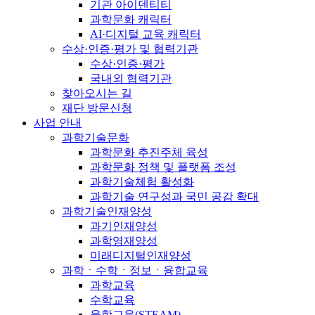
기관 아이덴티티
과학문화 캐릭터
AI·디지털 교육 캐릭터
수상·인증·평가 및 협력기관
수상·인증·평가
국내외 협력기관
찾아오시는 길
재단 방문신청
사업 안내
과학기술문화
과학문화 추진주체 육성
과학문화 정책 및 플랫폼 조성
과학기술체험 활성화
과학기술 연구성과 국민 공감 확대
과학기술인재양성
과기인재양성
과학영재양성
미래디지털인재양성
과학ㆍ수학ㆍ정보ㆍ융합교육
과학교육
수학교육
융합교육(STEAM)