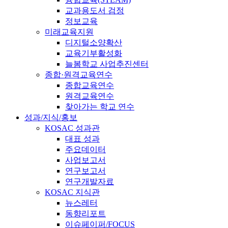
교과용도서 검정
정보교육
미래교육지원
디지털소양확산
교육기부활성화
늘봄학교 사업추진센터
종합·원격교육연수
종합교육연수
원격교육연수
찾아가는 학교 연수
성과/지식/홍보
KOSAC 성과관
대표 성과
주요데이터
사업보고서
연구보고서
연구개발자료
KOSAC 지식관
뉴스레터
동향리포트
이슈페이퍼/FOCUS