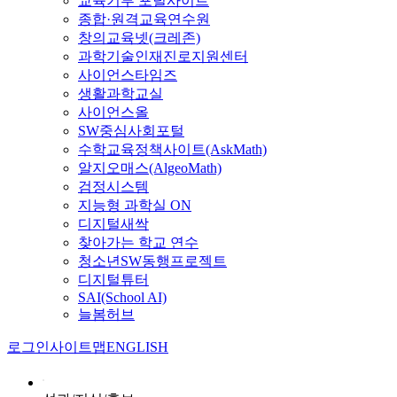
교육기부 포털사이트
종합·원격교육연수원
창의교육넷(크레존)
과학기술인재진로지원센터
사이언스타임즈
생활과학교실
사이언스올
SW중심사회포털
수학교육정책사이트(AskMath)
알지오매스(AlgeoMath)
검정시스템
지능형 과학실 ON
디지털새싹
찾아가는 학교 연수
청소년SW동행프로젝트
디지털튜터
SAI(School AI)
늘봄허브
로그인
사이트맵
ENGLISH