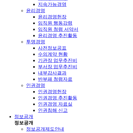
지속가능경영
윤리경영
윤리경영헌장
임직원 행동강령
임직원 청렴 서약서
윤리경영 추진활동
투명경영
사전정보공표
수의계약 현황
기관장 업무추진비
부서장 업무추진비
내부감사결과
반부패 청렴자료
인권경영
인권경영헌장
인권경영 추진활동
인권경영 자료실
인권침해 신고
정보공개
정보공개
정보공개제도안내