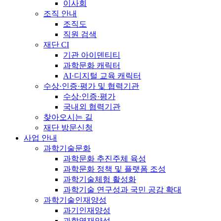
이사회
조직 안내
조직도
직원 검색
재단 CI
기관 아이덴티티
과학문화 캐릭터
AI·디지털 교육 캐릭터
수상·인증·평가 및 협력기관
수상·인증·평가
국내외 협력기관
찾아오시는 길
재단 방문신청
사업 안내
과학기술문화
과학문화 추진주체 육성
과학문화 정책 및 플랫폼 조성
과학기술체험 활성화
과학기술 연구성과 국민 공감 확대
과학기술인재양성
과기인재양성
과학영재양성