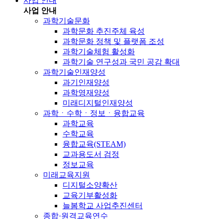
사업 안내
사업 안내
과학기술문화
과학문화 추진주체 육성
과학문화 정책 및 플랫폼 조성
과학기술체험 활성화
과학기술 연구성과 국민 공감 확대
과학기술인재양성
과기인재양성
과학영재양성
미래디지털인재양성
과학ㆍ수학ㆍ정보ㆍ융합교육
과학교육
수학교육
융합교육(STEAM)
교과용도서 검정
정보교육
미래교육지원
디지털소양확산
교육기부활성화
늘봄학교 사업추진센터
종합·원격교육연수