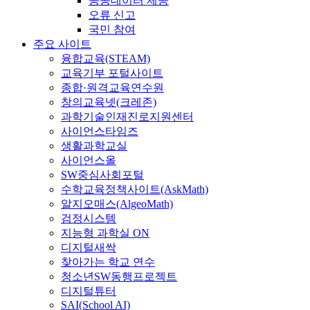
공공데이터 제공
오류 신고
국민 참여
주요 사이트
융합교육(STEAM)
교육기부 포털사이트
종합·원격교육연수원
창의교육넷(크레존)
과학기술인재진로지원센터
사이언스타임즈
생활과학교실
사이언스올
SW중심사회포털
수학교육정책사이트(AskMath)
알지오매스(AlgeoMath)
검정시스템
지능형 과학실 ON
디지털새싹
찾아가는 학교 연수
청소년SW동행프로젝트
디지털튜터
SAI(School AI)