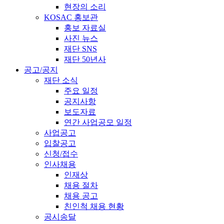
현장의 소리
KOSAC 홍보관
홍보 자료실
사진 뉴스
재단 SNS
재단 50년사
공고/공지
재단 소식
주요 일정
공지사항
보도자료
연간 사업공모 일정
사업공고
입찰공고
신청/접수
인사채용
인재상
채용 절차
채용 공고
친인척 채용 현황
공시송달