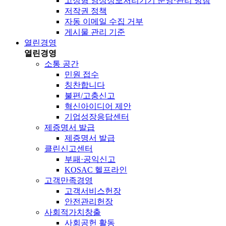
고정형 영상정보처리기기 운영·관리 방침
저작권 정책
자동 이메일 수집 거부
게시물 관리 기준
열린경영
열린경영
소통 공간
민원 접수
칭찬합니다
불편/고충신고
혁신아이디어 제안
기업성장응답센터
제증명서 발급
제증명서 발급
클린신고센터
부패·공익신고
KOSAC 헬프라인
고객만족경영
고객서비스헌장
안전관리헌장
사회적가치창출
사회공헌 활동