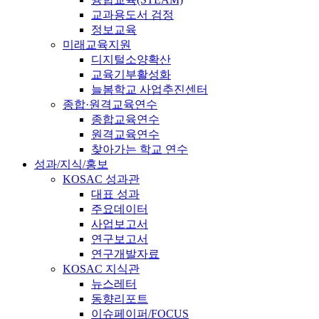
교과용도서 검정
정보교육
미래교육지원
디지털소양확산
교육기부활성화
늘봄학교 사업추진센터
종합·원격교육연수
종합교육연수
원격교육연수
찾아가는 학교 연수
성과/지식/홍보
KOSAC 성과관
대표 성과
주요데이터
사업보고서
연구보고서
연구개발자료
KOSAC 지식관
뉴스레터
동향리포트
이슈페이퍼/FOCUS