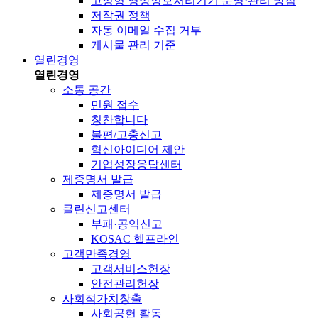
고정형 영상정보처리기기 운영·관리 방침
저작권 정책
자동 이메일 수집 거부
게시물 관리 기준
열린경영
열린경영
소통 공간
민원 접수
칭찬합니다
불편/고충신고
혁신아이디어 제안
기업성장응답센터
제증명서 발급
제증명서 발급
클린신고센터
부패·공익신고
KOSAC 헬프라인
고객만족경영
고객서비스헌장
안전관리헌장
사회적가치창출
사회공헌 활동