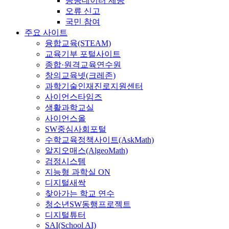
공공데이터 제공
오류 신고
국민 참여
주요 사이트
융합교육(STEAM)
교육기부 포털사이트
종합·원격교육연수원
창의교육넷(크레존)
과학기술인재진로지원센터
사이언스타임즈
생활과학교실
사이언스올
SW중심사회포털
수학교육정책사이트(AskMath)
알지오매스(AlgeoMath)
검정시스템
지능형 과학실 ON
디지털새싹
찾아가는 학교 연수
청소년SW동행프로젝트
디지털튜터
SAI(School AI)