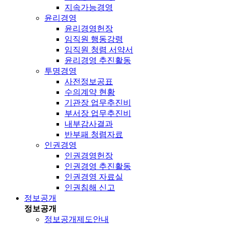
지속가능경영
윤리경영
윤리경영헌장
임직원 행동강령
임직원 청렴 서약서
윤리경영 추진활동
투명경영
사전정보공표
수의계약 현황
기관장 업무추진비
부서장 업무추진비
내부감사결과
반부패 청렴자료
인권경영
인권경영헌장
인권경영 추진활동
인권경영 자료실
인권침해 신고
정보공개
정보공개
정보공개제도안내