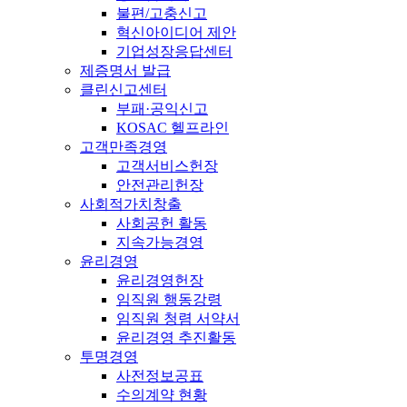
불편/고충신고
혁신아이디어 제안
기업성장응답센터
제증명서 발급
클린신고센터
부패·공익신고
KOSAC 헬프라인
고객만족경영
고객서비스헌장
안전관리헌장
사회적가치창출
사회공헌 활동
지속가능경영
윤리경영
윤리경영헌장
임직원 행동강령
임직원 청렴 서약서
윤리경영 추진활동
투명경영
사전정보공표
수의계약 현황