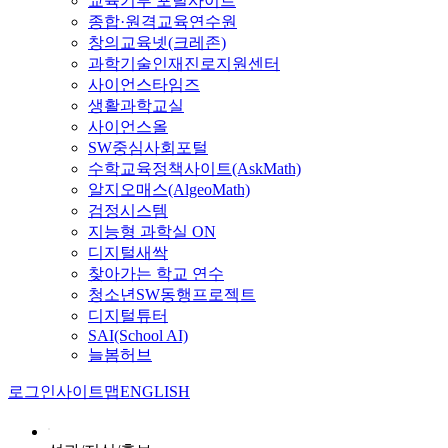
교육기부 포털사이트
종합·원격교육연수원
창의교육넷(크레존)
과학기술인재진로지원센터
사이언스타임즈
생활과학교실
사이언스올
SW중심사회포털
수학교육정책사이트(AskMath)
알지오매스(AlgeoMath)
검정시스템
지능형 과학실 ON
디지털새싹
찾아가는 학교 연수
청소년SW동행프로젝트
디지털튜터
SAI(School AI)
늘봄허브
로그인
사이트맵
ENGLISH