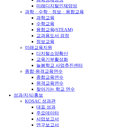
미래디지털인재양성
과학ㆍ수학ㆍ정보ㆍ융합교육
과학교육
수학교육
융합교육(STEAM)
교과용도서 검정
정보교육
미래교육지원
디지털소양확산
교육기부활성화
늘봄학교 사업추진센터
종합·원격교육연수
종합교육연수
원격교육연수
찾아가는 학교 연수
성과/지식/홍보
KOSAC 성과관
대표 성과
주요데이터
사업보고서
연구보고서