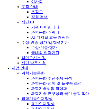
이사회
조직 안내
조직도
직원 검색
재단 CI
기관 아이덴티티
과학문화 캐릭터
AI·디지털 교육 캐릭터
수상·인증·평가 및 협력기관
수상·인증·평가
국내외 협력기관
찾아오시는 길
재단 방문신청
사업 안내
과학기술문화
과학문화 추진주체 육성
과학문화 정책 및 플랫폼 조성
과학기술체험 활성화
과학기술 연구성과 국민 공감 확대
과학기술인재양성
과기인재양성
과학영재양성