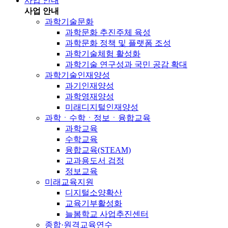
사업 안내
사업 안내
과학기술문화
과학문화 추진주체 육성
과학문화 정책 및 플랫폼 조성
과학기술체험 활성화
과학기술 연구성과 국민 공감 확대
과학기술인재양성
과기인재양성
과학영재양성
미래디지털인재양성
과학ㆍ수학ㆍ정보ㆍ융합교육
과학교육
수학교육
융합교육(STEAM)
교과용도서 검정
정보교육
미래교육지원
디지털소양확산
교육기부활성화
늘봄학교 사업추진센터
종합·원격교육연수