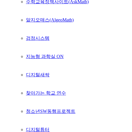
수학교육정책사이트(AskMath)
알지오매스(AlgeoMath)
검정시스템
지능형 과학실 ON
디지털새싹
찾아가는 학교 연수
청소년SW동행프로젝트
디지털튜터