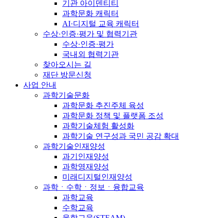
기관 아이덴티티
과학문화 캐릭터
AI·디지털 교육 캐릭터
수상·인증·평가 및 협력기관
수상·인증·평가
국내외 협력기관
찾아오시는 길
재단 방문신청
사업 안내
과학기술문화
과학문화 추진주체 육성
과학문화 정책 및 플랫폼 조성
과학기술체험 활성화
과학기술 연구성과 국민 공감 확대
과학기술인재양성
과기인재양성
과학영재양성
미래디지털인재양성
과학ㆍ수학ㆍ정보ㆍ융합교육
과학교육
수학교육
융합교육(STEAM)