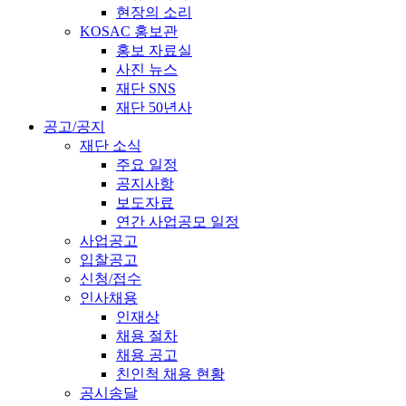
현장의 소리
KOSAC 홍보관
홍보 자료실
사진 뉴스
재단 SNS
재단 50년사
공고/공지
재단 소식
주요 일정
공지사항
보도자료
연간 사업공모 일정
사업공고
입찰공고
신청/접수
인사채용
인재상
채용 절차
채용 공고
친인척 채용 현황
공시송달