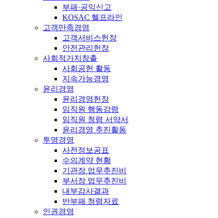
부패·공익신고
KOSAC 헬프라인
고객만족경영
고객서비스헌장
안전관리헌장
사회적가치창출
사회공헌 활동
지속가능경영
윤리경영
윤리경영헌장
임직원 행동강령
임직원 청렴 서약서
윤리경영 추진활동
투명경영
사전정보공표
수의계약 현황
기관장 업무추진비
부서장 업무추진비
내부감사결과
반부패 청렴자료
인권경영