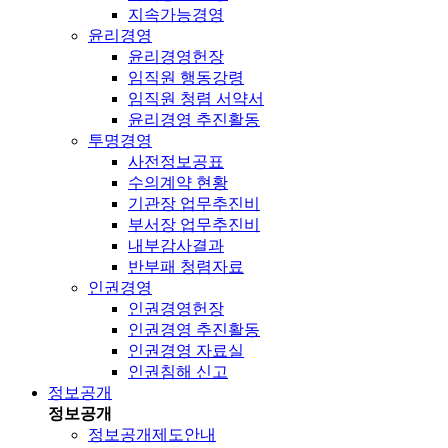
지속가능경영
윤리경영
윤리경영헌장
임직원 행동강령
임직원 청렴 서약서
윤리경영 추진활동
투명경영
사전정보공표
수의계약 현황
기관장 업무추진비
부서장 업무추진비
내부감사결과
반부패 청렴자료
인권경영
인권경영헌장
인권경영 추진활동
인권경영 자료실
인권침해 신고
정보공개
정보공개
정보공개제도안내