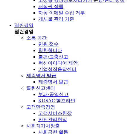
고정형 영상정보처리기기 운영·관리 방침
저작권 정책
자동 이메일 수집 거부
게시물 관리 기준
열린경영
열린경영
소통 공간
민원 접수
칭찬합니다
불편/고충신고
혁신아이디어 제안
기업성장응답센터
제증명서 발급
제증명서 발급
클린신고센터
부패·공익신고
KOSAC 헬프라인
고객만족경영
고객서비스헌장
안전관리헌장
사회적가치창출
사회공헌 활동