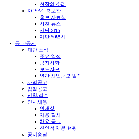
현장의 소리
KOSAC 홍보관
홍보 자료실
사진 뉴스
재단 SNS
재단 50년사
공고/공지
재단 소식
주요 일정
공지사항
보도자료
연간 사업공모 일정
사업공고
입찰공고
신청/접수
인사채용
인재상
채용 절차
채용 공고
친인척 채용 현황
공시송달