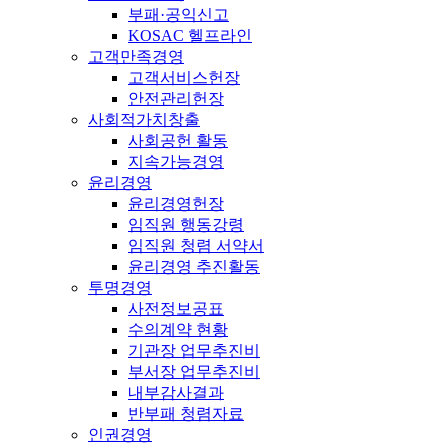
부패·공익신고
KOSAC 헬프라인
고객만족경영
고객서비스헌장
안전관리헌장
사회적가치창출
사회공헌 활동
지속가능경영
윤리경영
윤리경영헌장
임직원 행동강령
임직원 청렴 서약서
윤리경영 추진활동
투명경영
사전정보공표
수의계약 현황
기관장 업무추진비
부서장 업무추진비
내부감사결과
반부패 청렴자료
인권경영