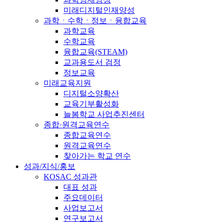
미래디지털인재양성
과학ㆍ수학ㆍ정보ㆍ융합교육
과학교육
수학교육
융합교육(STEAM)
교과용도서 검정
정보교육
미래교육지원
디지털소양확산
교육기부활성화
늘봄학교 사업추진센터
종합·원격교육연수
종합교육연수
원격교육연수
찾아가는 학교 연수
성과/지식/홍보
KOSAC 성과관
대표 성과
주요데이터
사업보고서
연구보고서