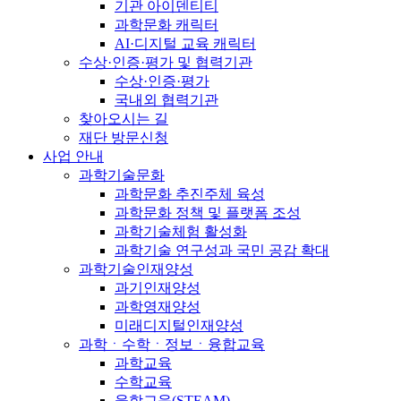
기관 아이덴티티
과학문화 캐릭터
AI·디지털 교육 캐릭터
수상·인증·평가 및 협력기관
수상·인증·평가
국내외 협력기관
찾아오시는 길
재단 방문신청
사업 안내
과학기술문화
과학문화 추진주체 육성
과학문화 정책 및 플랫폼 조성
과학기술체험 활성화
과학기술 연구성과 국민 공감 확대
과학기술인재양성
과기인재양성
과학영재양성
미래디지털인재양성
과학ㆍ수학ㆍ정보ㆍ융합교육
과학교육
수학교육
융합교육(STEAM)