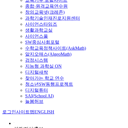
교육기부 포털사이트
종합·원격교육연수원
창의교육넷(크레존)
과학기술인재진로지원센터
사이언스타임즈
생활과학교실
사이언스올
SW중심사회포털
수학교육정책사이트(AskMath)
알지오매스(AlgeoMath)
검정시스템
지능형 과학실 ON
디지털새싹
찾아가는 학교 연수
청소년SW동행프로젝트
디지털튜터
SAI(School AI)
늘봄허브
로그인
사이트맵
ENGLISH