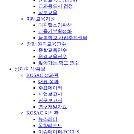
교과용도서 검정
정보교육
미래교육지원
디지털소양확산
교육기부활성화
늘봄학교 사업추진센터
종합·원격교육연수
종합교육연수
원격교육연수
찾아가는 학교 연수
성과/지식/홍보
KOSAC 성과관
대표 성과
주요데이터
사업보고서
연구보고서
연구개발자료
KOSAC 지식관
뉴스레터
동향리포트
이슈페이퍼/FOCUS