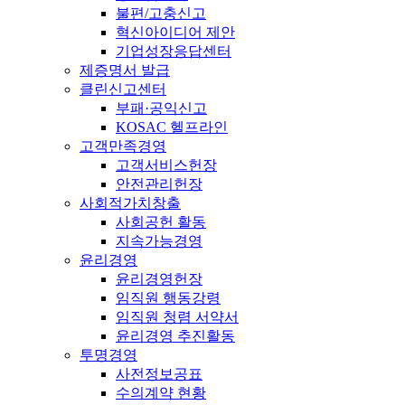
불편/고충신고
혁신아이디어 제안
기업성장응답센터
제증명서 발급
클린신고센터
부패·공익신고
KOSAC 헬프라인
고객만족경영
고객서비스헌장
안전관리헌장
사회적가치창출
사회공헌 활동
지속가능경영
윤리경영
윤리경영헌장
임직원 행동강령
임직원 청렴 서약서
윤리경영 추진활동
투명경영
사전정보공표
수의계약 현황