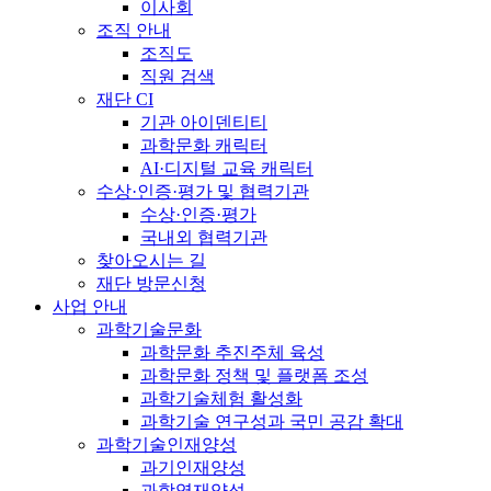
이사회
조직 안내
조직도
직원 검색
재단 CI
기관 아이덴티티
과학문화 캐릭터
AI·디지털 교육 캐릭터
수상·인증·평가 및 협력기관
수상·인증·평가
국내외 협력기관
찾아오시는 길
재단 방문신청
사업 안내
과학기술문화
과학문화 추진주체 육성
과학문화 정책 및 플랫폼 조성
과학기술체험 활성화
과학기술 연구성과 국민 공감 확대
과학기술인재양성
과기인재양성
과학영재양성