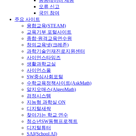
공공데이터 제공
오류 신고
국민 참여
주요 사이트
융합교육(STEAM)
교육기부 포털사이트
종합·원격교육연수원
창의교육넷(크레존)
과학기술인재진로지원센터
사이언스타임즈
생활과학교실
사이언스올
SW중심사회포털
수학교육정책사이트(AskMath)
알지오매스(AlgeoMath)
검정시스템
지능형 과학실 ON
디지털새싹
찾아가는 학교 연수
청소년SW동행프로젝트
디지털튜터
SAI(School AI)