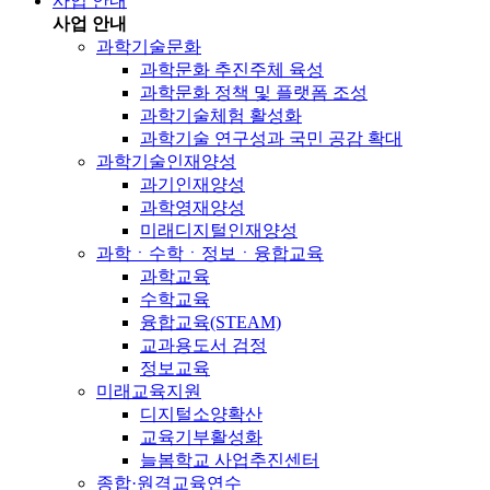
사업 안내
사업 안내
과학기술문화
과학문화 추진주체 육성
과학문화 정책 및 플랫폼 조성
과학기술체험 활성화
과학기술 연구성과 국민 공감 확대
과학기술인재양성
과기인재양성
과학영재양성
미래디지털인재양성
과학ㆍ수학ㆍ정보ㆍ융합교육
과학교육
수학교육
융합교육(STEAM)
교과용도서 검정
정보교육
미래교육지원
디지털소양확산
교육기부활성화
늘봄학교 사업추진센터
종합·원격교육연수