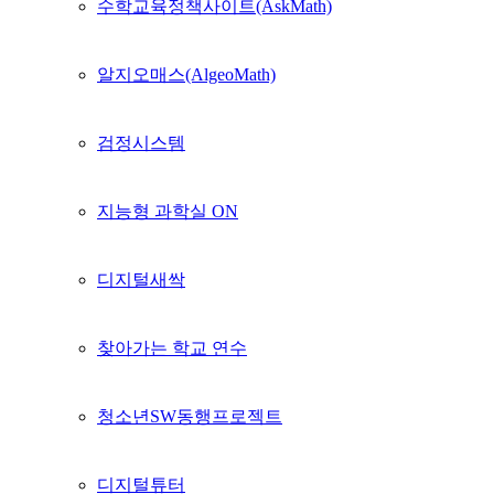
수학교육정책사이트(AskMath)
알지오매스(AlgeoMath)
검정시스템
지능형 과학실 ON
디지털새싹
찾아가는 학교 연수
청소년SW동행프로젝트
디지털튜터