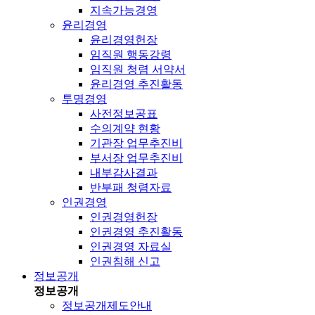
지속가능경영
윤리경영
윤리경영헌장
임직원 행동강령
임직원 청렴 서약서
윤리경영 추진활동
투명경영
사전정보공표
수의계약 현황
기관장 업무추진비
부서장 업무추진비
내부감사결과
반부패 청렴자료
인권경영
인권경영헌장
인권경영 추진활동
인권경영 자료실
인권침해 신고
정보공개
정보공개
정보공개제도안내