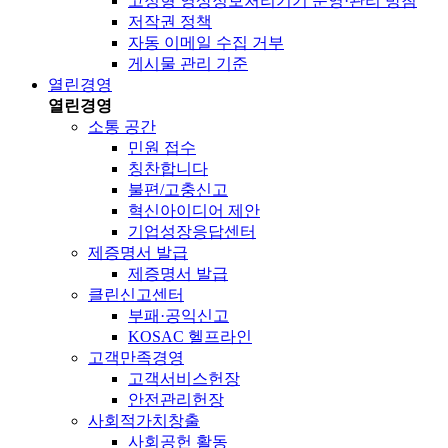
고정형 영상정보처리기기 운영·관리 방침
저작권 정책
자동 이메일 수집 거부
게시물 관리 기준
열린경영
열린경영
소통 공간
민원 접수
칭찬합니다
불편/고충신고
혁신아이디어 제안
기업성장응답센터
제증명서 발급
제증명서 발급
클린신고센터
부패·공익신고
KOSAC 헬프라인
고객만족경영
고객서비스헌장
안전관리헌장
사회적가치창출
사회공헌 활동