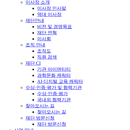
이사장 소개
이사장 인사말
역대 이사장
재단안내
비전 및 경영목표
재단 연혁
이사회
조직 안내
조직도
직원 검색
재단 CI
기관 아이덴티티
과학문화 캐릭터
AI·디지털 교육 캐릭터
수상·인증·평가 및 협력기관
수상·인증·평가
국내외 협력기관
찾아오시는 길
찾아오시는 길
재단 방문신청
재단 방문신청