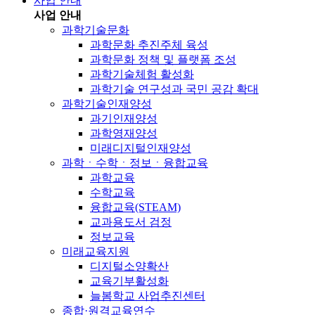
사업 안내
사업 안내
과학기술문화
과학문화 추진주체 육성
과학문화 정책 및 플랫폼 조성
과학기술체험 활성화
과학기술 연구성과 국민 공감 확대
과학기술인재양성
과기인재양성
과학영재양성
미래디지털인재양성
과학ㆍ수학ㆍ정보ㆍ융합교육
과학교육
수학교육
융합교육(STEAM)
교과용도서 검정
정보교육
미래교육지원
디지털소양확산
교육기부활성화
늘봄학교 사업추진센터
종합·원격교육연수