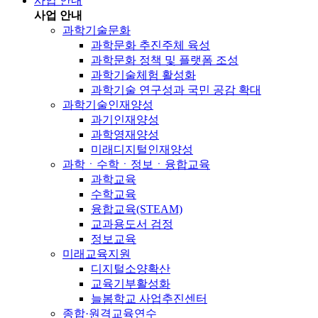
사업 안내
사업 안내
과학기술문화
과학문화 추진주체 육성
과학문화 정책 및 플랫폼 조성
과학기술체험 활성화
과학기술 연구성과 국민 공감 확대
과학기술인재양성
과기인재양성
과학영재양성
미래디지털인재양성
과학ㆍ수학ㆍ정보ㆍ융합교육
과학교육
수학교육
융합교육(STEAM)
교과용도서 검정
정보교육
미래교육지원
디지털소양확산
교육기부활성화
늘봄학교 사업추진센터
종합·원격교육연수