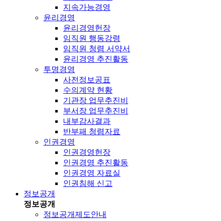
지속가능경영
윤리경영
윤리경영헌장
임직원 행동강령
임직원 청렴 서약서
윤리경영 추진활동
투명경영
사전정보공표
수의계약 현황
기관장 업무추진비
부서장 업무추진비
내부감사결과
반부패 청렴자료
인권경영
인권경영헌장
인권경영 추진활동
인권경영 자료실
인권침해 신고
정보공개
정보공개
정보공개제도안내