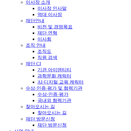
이사장 소개
이사장 인사말
역대 이사장
재단안내
비전 및 경영목표
재단 연혁
이사회
조직 안내
조직도
직원 검색
재단 CI
기관 아이덴티티
과학문화 캐릭터
AI·디지털 교육 캐릭터
수상·인증·평가 및 협력기관
수상·인증·평가
국내외 협력기관
찾아오시는 길
찾아오시는 길
재단 방문신청
재단 방문신청