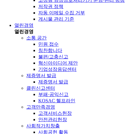
고정형 영상정보처리기기 운영·관리 방침
저작권 정책
자동 이메일 수집 거부
게시물 관리 기준
열린경영
열린경영
소통 공간
민원 접수
칭찬합니다
불편/고충신고
혁신아이디어 제안
기업성장응답센터
제증명서 발급
제증명서 발급
클린신고센터
부패·공익신고
KOSAC 헬프라인
고객만족경영
고객서비스헌장
안전관리헌장
사회적가치창출
사회공헌 활동