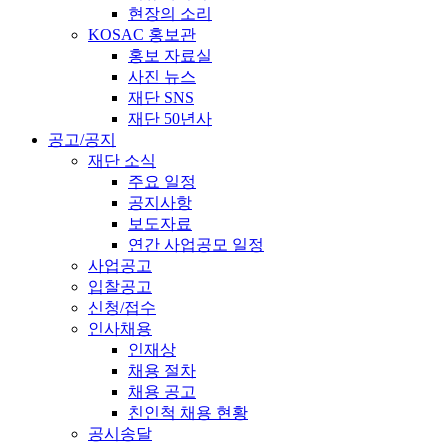
현장의 소리
KOSAC 홍보관
홍보 자료실
사진 뉴스
재단 SNS
재단 50년사
공고/공지
재단 소식
주요 일정
공지사항
보도자료
연간 사업공모 일정
사업공고
입찰공고
신청/접수
인사채용
인재상
채용 절차
채용 공고
친인척 채용 현황
공시송달