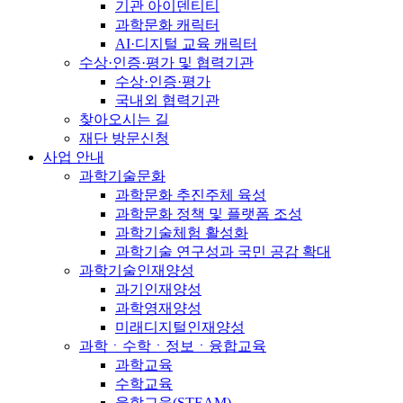
기관 아이덴티티
과학문화 캐릭터
AI·디지털 교육 캐릭터
수상·인증·평가 및 협력기관
수상·인증·평가
국내외 협력기관
찾아오시는 길
재단 방문신청
사업 안내
과학기술문화
과학문화 추진주체 육성
과학문화 정책 및 플랫폼 조성
과학기술체험 활성화
과학기술 연구성과 국민 공감 확대
과학기술인재양성
과기인재양성
과학영재양성
미래디지털인재양성
과학ㆍ수학ㆍ정보ㆍ융합교육
과학교육
수학교육
융합교육(STEAM)