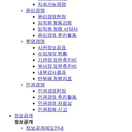
지속가능경영
윤리경영
윤리경영헌장
임직원 행동강령
임직원 청렴 서약서
윤리경영 추진활동
투명경영
사전정보공표
수의계약 현황
기관장 업무추진비
부서장 업무추진비
내부감사결과
반부패 청렴자료
인권경영
인권경영헌장
인권경영 추진활동
인권경영 자료실
인권침해 신고
정보공개
정보공개
정보공개제도안내