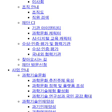
이사회
조직 안내
조직도
직원 검색
재단 CI
기관 아이덴티티
과학문화 캐릭터
AI·디지털 교육 캐릭터
수상·인증·평가 및 협력기관
수상·인증·평가
국내외 협력기관
찾아오시는 길
재단 방문신청
사업 안내
과학기술문화
과학문화 추진주체 육성
과학문화 정책 및 플랫폼 조성
과학기술체험 활성화
과학기술 연구성과 국민 공감 확대
과학기술인재양성
과기인재양성
과학영재양성