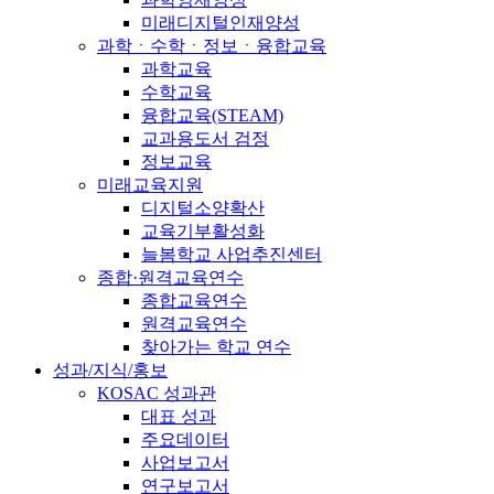
미래디지털인재양성
과학ㆍ수학ㆍ정보ㆍ융합교육
과학교육
수학교육
융합교육(STEAM)
교과용도서 검정
정보교육
미래교육지원
디지털소양확산
교육기부활성화
늘봄학교 사업추진센터
종합·원격교육연수
종합교육연수
원격교육연수
찾아가는 학교 연수
성과/지식/홍보
KOSAC 성과관
대표 성과
주요데이터
사업보고서
연구보고서