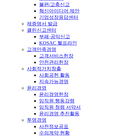
불편/고충신고
혁신아이디어 제안
기업성장응답센터
제증명서 발급
클린신고센터
부패·공익신고
KOSAC 헬프라인
고객만족경영
고객서비스헌장
안전관리헌장
사회적가치창출
사회공헌 활동
지속가능경영
윤리경영
윤리경영헌장
임직원 행동강령
임직원 청렴 서약서
윤리경영 추진활동
투명경영
사전정보공표
수의계약 현황