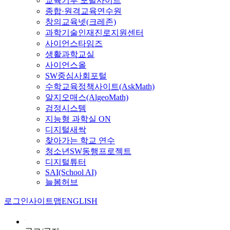
교육기부 포털사이트
종합·원격교육연수원
창의교육넷(크레존)
과학기술인재진로지원센터
사이언스타임즈
생활과학교실
사이언스올
SW중심사회포털
수학교육정책사이트(AskMath)
알지오매스(AlgeoMath)
검정시스템
지능형 과학실 ON
디지털새싹
찾아가는 학교 연수
청소년SW동행프로젝트
디지털튜터
SAI(School AI)
늘봄허브
로그인
사이트맵
ENGLISH