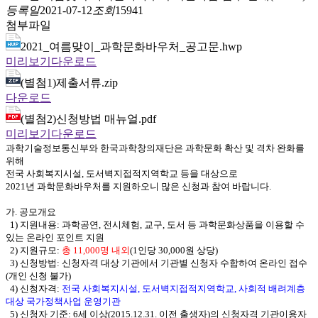
등록일
2021-07-12
조회
15941
첨부파일
2021_여름맞이_과학문화바우처_공고문.hwp
미리보기
다운로드
(별첨1)제출서류.zip
다운로드
(별첨2)신청방법 매뉴얼.pdf
미리보기
다운로드
과학기술정보통신부와 한국과학창의재단은 과학문화 확산 및 격차 완화를
위해
전국 사회복지시설, 도서벽지접적지역학교 등을 대상으로
2021년 과학문화바우처를 지원하오니 많은 신청과 참여 바랍니다.
가. 공모개요
1) 지원내용: 과학공연, 전시체험, 교구, 도서 등 과학문화상품을 이용할 수
있는 온라인 포인트 지원
2) 지원규모:
총 11,000명 내외
(1인당 30,000원 상당)
3) 신청방법:
신청자격 대상 기관에서 기관별 신청자 수합하여 온라인 접수
(개인 신청 불가)
4) 신청자격:
전국 사회복지시설, 도서벽지접적지역학교, 사회적 배려계층
대상 국가정책사업 운영기관
5) 신청자 기준:
6세 이상(2015.12.31. 이전 출생자)의 신청자격 기관이용자