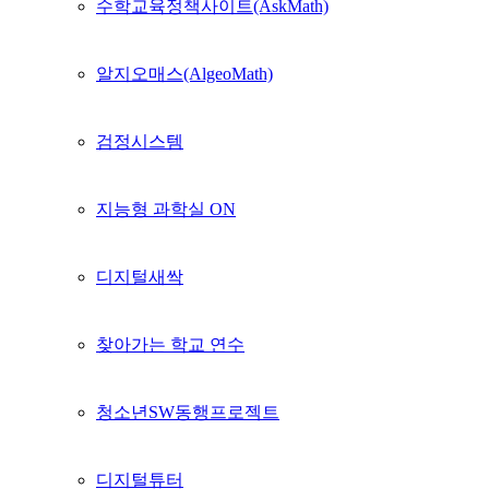
수학교육정책사이트(AskMath)
알지오매스(AlgeoMath)
검정시스템
지능형 과학실 ON
디지털새싹
찾아가는 학교 연수
청소년SW동행프로젝트
디지털튜터