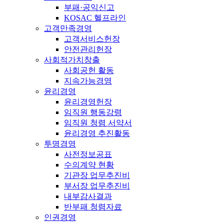
부패·공익신고
KOSAC 헬프라인
고객만족경영
고객서비스헌장
안전관리헌장
사회적가치창출
사회공헌 활동
지속가능경영
윤리경영
윤리경영헌장
임직원 행동강령
임직원 청렴 서약서
윤리경영 추진활동
투명경영
사전정보공표
수의계약 현황
기관장 업무추진비
부서장 업무추진비
내부감사결과
반부패 청렴자료
인권경영