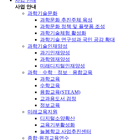
사업 안내
사업 안내
과학기술문화
과학문화 추진주체 육성
과학문화 정책 및 플랫폼 조성
과학기술체험 활성화
과학기술 연구성과 국민 공감 확대
과학기술인재양성
과기인재양성
과학영재양성
미래디지털인재양성
과학ㆍ수학ㆍ정보ㆍ융합교육
과학교육
수학교육
융합교육(STEAM)
교과용도서 검정
정보교육
미래교육지원
디지털소양확산
교육기부활성화
늘봄학교 사업추진센터
종합·원격교육연수