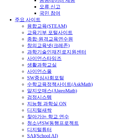
공공데이터 제공
오류 신고
국민 참여
주요 사이트
융합교육(STEAM)
교육기부 포털사이트
종합·원격교육연수원
창의교육넷(크레존)
과학기술인재진로지원센터
사이언스타임즈
생활과학교실
사이언스올
SW중심사회포털
수학교육정책사이트(AskMath)
알지오매스(AlgeoMath)
검정시스템
지능형 과학실 ON
디지털새싹
찾아가는 학교 연수
청소년SW동행프로젝트
디지털튜터
SAI(School AI)