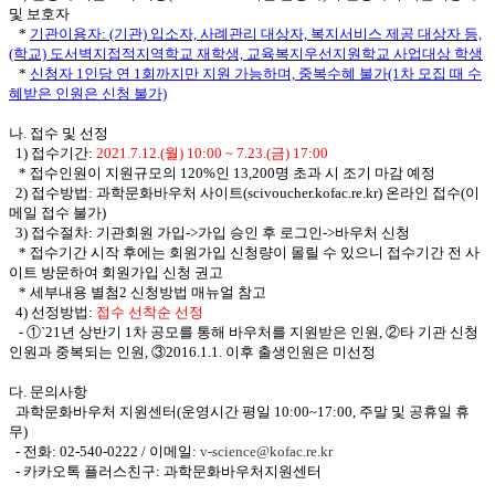
및 보호자
*
기관이용자: (기관) 입소자, 사례관리 대상자, 복지서비스 제공 대상자 등,
(학교) 도서벽지접적지역학교 재학생, 교육복지우선지원학교 사업대상 학생
*
신청자 1인당 연 1회까지만 지원 가능하며, 중복수혜 불가(1차 모집 때 수
혜받은 인원은 신청 불가)
나. 접수 및 선정
1) 접수기간:
2021.7.12.(월) 10:00 ~ 7.23.(금) 17:00
* 접수인원이 지원규모의 120%인 13,200명 초과 시 조기 마감 예정
2) 접수방법: 과학문화바우처 사이트(scivoucher.kofac.re.kr) 온라인 접수(이
메일 접수 불가)
3) 접수절차: 기관회원 가입->가입 승인 후 로그인->바우처 신청
* 접수기간 시작 후에는 회원가입 신청량이 몰릴 수 있으니 접수기간 전 사
이트 방문하여 회원가입 신청 권고
*
세부내용 별첨2 신청방법 매뉴얼 참고
4) 선정방법:
접수 선착순 선정
- ①`21년 상반기 1차 공모를 통해 바우처를 지원받은 인원, ②타 기관 신청
인원과 중복되는 인원, ③2016.1.1. 이후 출생인원은 미선정
다. 문의사항
과학문화바우처 지원센터(운영시간 평일 10:00~17:00, 주말 및 공휴일 휴
무)
- 전화: 02-540-0222 / 이메일:
v-science@kofac.re.kr
- 카카오톡 플러스친구: 과학문화바우처지원센터