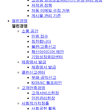
고정형 영상정보처리기기 운영·관리 방침
저작권 정책
자동 이메일 수집 거부
게시물 관리 기준
열린경영
열린경영
소통 공간
민원 접수
칭찬합니다
불편/고충신고
혁신아이디어 제안
기업성장응답센터
제증명서 발급
제증명서 발급
클린신고센터
부패·공익신고
KOSAC 헬프라인
고객만족경영
고객서비스헌장
안전관리헌장
사회적가치창출
사회공헌 활동