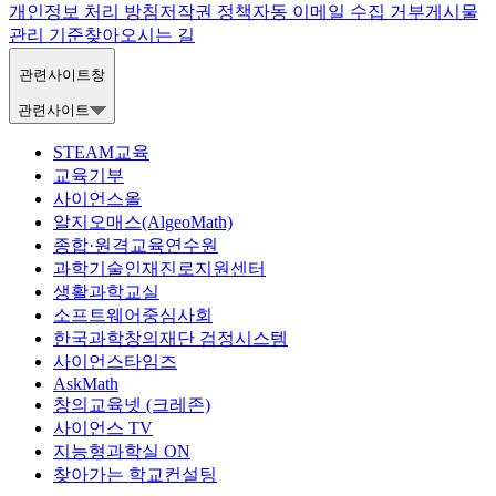
개인정보 처리 방침
저작권 정책
자동 이메일 수집 거부
게시물
관리 기준
찾아오시는 길
관련사이트창
관련사이트
STEAM교육
교육기부
사이언스올
알지오매스(AlgeoMath)
종합·원격교육연수원
과학기술인재진로지원센터
생활과학교실
소프트웨어중심사회
한국과학창의재단 검정시스템
사이언스타임즈
AskMath
창의교육넷 (크레존)
사이언스 TV
지능형과학실 ON
찾아가는 학교컨설팅