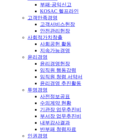
부패·공익신고
KOSAC 헬프라인
고객만족경영
고객서비스헌장
안전관리헌장
사회적가치창출
사회공헌 활동
지속가능경영
윤리경영
윤리경영헌장
임직원 행동강령
임직원 청렴 서약서
윤리경영 추진활동
투명경영
사전정보공표
수의계약 현황
기관장 업무추진비
부서장 업무추진비
내부감사결과
반부패 청렴자료
인권경영