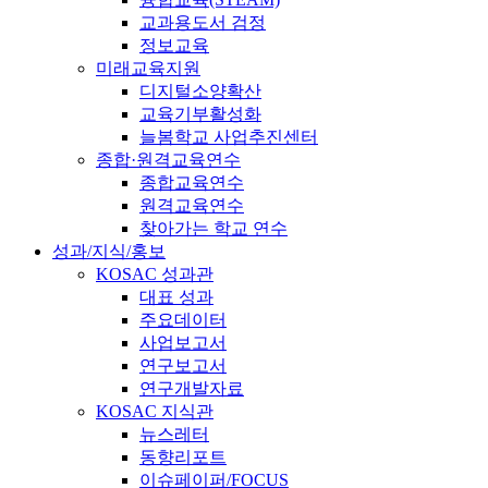
교과용도서 검정
정보교육
미래교육지원
디지털소양확산
교육기부활성화
늘봄학교 사업추진센터
종합·원격교육연수
종합교육연수
원격교육연수
찾아가는 학교 연수
성과/지식/홍보
KOSAC 성과관
대표 성과
주요데이터
사업보고서
연구보고서
연구개발자료
KOSAC 지식관
뉴스레터
동향리포트
이슈페이퍼/FOCUS