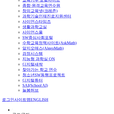
교육기부 포털사이트
종합·원격교육연수원
창의교육넷(크레존)
과학기술인재진로지원센터
사이언스타임즈
생활과학교실
사이언스올
SW중심사회포털
수학교육정책사이트(AskMath)
알지오매스(AlgeoMath)
검정시스템
지능형 과학실 ON
디지털새싹
찾아가는 학교 연수
청소년SW동행프로젝트
디지털튜터
SAI(School AI)
늘봄허브
로그인
사이트맵
ENGLISH