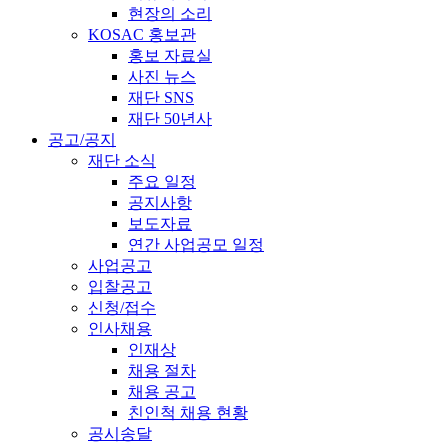
현장의 소리
KOSAC 홍보관
홍보 자료실
사진 뉴스
재단 SNS
재단 50년사
공고/공지
재단 소식
주요 일정
공지사항
보도자료
연간 사업공모 일정
사업공고
입찰공고
신청/접수
인사채용
인재상
채용 절차
채용 공고
친인척 채용 현황
공시송달