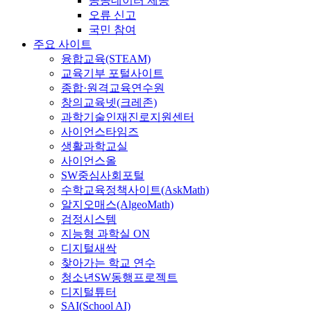
공공데이터 제공
오류 신고
국민 참여
주요 사이트
융합교육(STEAM)
교육기부 포털사이트
종합·원격교육연수원
창의교육넷(크레존)
과학기술인재진로지원센터
사이언스타임즈
생활과학교실
사이언스올
SW중심사회포털
수학교육정책사이트(AskMath)
알지오매스(AlgeoMath)
검정시스템
지능형 과학실 ON
디지털새싹
찾아가는 학교 연수
청소년SW동행프로젝트
디지털튜터
SAI(School AI)