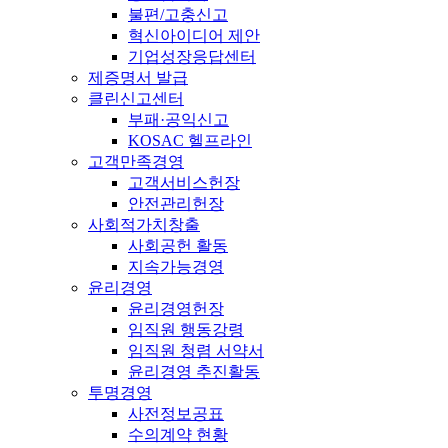
불편/고충신고
혁신아이디어 제안
기업성장응답센터
제증명서 발급
클린신고센터
부패·공익신고
KOSAC 헬프라인
고객만족경영
고객서비스헌장
안전관리헌장
사회적가치창출
사회공헌 활동
지속가능경영
윤리경영
윤리경영헌장
임직원 행동강령
임직원 청렴 서약서
윤리경영 추진활동
투명경영
사전정보공표
수의계약 현황