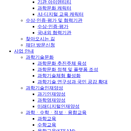
기관 아이덴티티
과학문화 캐릭터
AI·디지털 교육 캐릭터
수상·인증·평가 및 협력기관
수상·인증·평가
국내외 협력기관
찾아오시는 길
재단 방문신청
사업 안내
과학기술문화
과학문화 추진주체 육성
과학문화 정책 및 플랫폼 조성
과학기술체험 활성화
과학기술 연구성과 국민 공감 확대
과학기술인재양성
과기인재양성
과학영재양성
미래디지털인재양성
과학ㆍ수학ㆍ정보ㆍ융합교육
과학교육
수학교육
융합교육(STEAM)