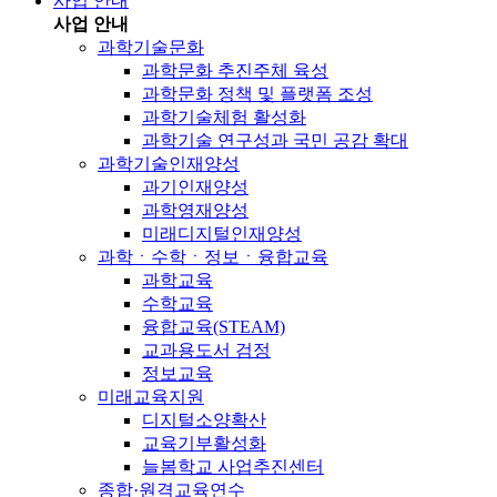
사업 안내
사업 안내
과학기술문화
과학문화 추진주체 육성
과학문화 정책 및 플랫폼 조성
과학기술체험 활성화
과학기술 연구성과 국민 공감 확대
과학기술인재양성
과기인재양성
과학영재양성
미래디지털인재양성
과학ㆍ수학ㆍ정보ㆍ융합교육
과학교육
수학교육
융합교육(STEAM)
교과용도서 검정
정보교육
미래교육지원
디지털소양확산
교육기부활성화
늘봄학교 사업추진센터
종합·원격교육연수