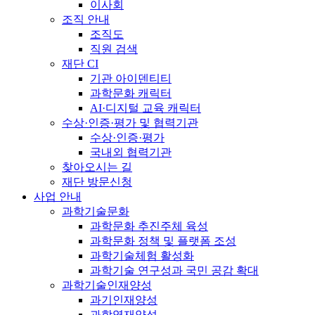
이사회
조직 안내
조직도
직원 검색
재단 CI
기관 아이덴티티
과학문화 캐릭터
AI·디지털 교육 캐릭터
수상·인증·평가 및 협력기관
수상·인증·평가
국내외 협력기관
찾아오시는 길
재단 방문신청
사업 안내
과학기술문화
과학문화 추진주체 육성
과학문화 정책 및 플랫폼 조성
과학기술체험 활성화
과학기술 연구성과 국민 공감 확대
과학기술인재양성
과기인재양성
과학영재양성