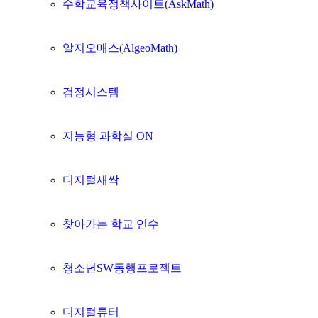
수학교육정책사이트(AskMath)
알지오매스(AlgeoMath)
검정시스템
지능형 과학실 ON
디지털새싹
찾아가는 학교 연수
청소년SW동행프로젝트
디지털튜터