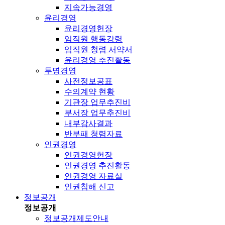
지속가능경영
윤리경영
윤리경영헌장
임직원 행동강령
임직원 청렴 서약서
윤리경영 추진활동
투명경영
사전정보공표
수의계약 현황
기관장 업무추진비
부서장 업무추진비
내부감사결과
반부패 청렴자료
인권경영
인권경영헌장
인권경영 추진활동
인권경영 자료실
인권침해 신고
정보공개
정보공개
정보공개제도안내