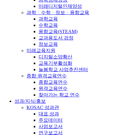
미래디지털인재양성
과학ㆍ수학ㆍ정보ㆍ융합교육
과학교육
수학교육
융합교육(STEAM)
교과용도서 검정
정보교육
미래교육지원
디지털소양확산
교육기부활성화
늘봄학교 사업추진센터
종합·원격교육연수
종합교육연수
원격교육연수
찾아가는 학교 연수
성과/지식/홍보
KOSAC 성과관
대표 성과
주요데이터
사업보고서
연구보고서