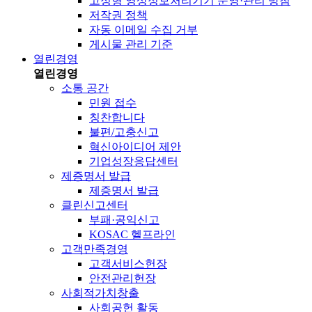
고정형 영상정보처리기기 운영·관리 방침
저작권 정책
자동 이메일 수집 거부
게시물 관리 기준
열린경영
열린경영
소통 공간
민원 접수
칭찬합니다
불편/고충신고
혁신아이디어 제안
기업성장응답센터
제증명서 발급
제증명서 발급
클린신고센터
부패·공익신고
KOSAC 헬프라인
고객만족경영
고객서비스헌장
안전관리헌장
사회적가치창출
사회공헌 활동