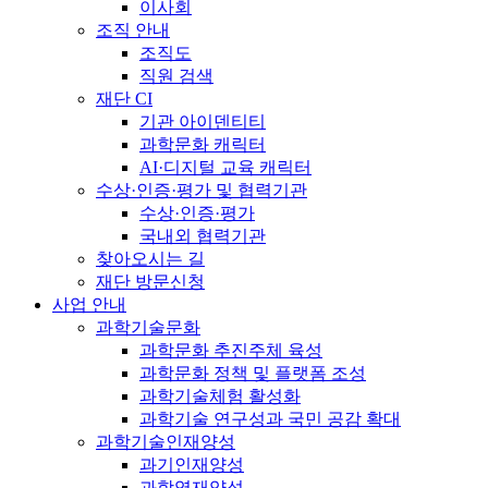
이사회
조직 안내
조직도
직원 검색
재단 CI
기관 아이덴티티
과학문화 캐릭터
AI·디지털 교육 캐릭터
수상·인증·평가 및 협력기관
수상·인증·평가
국내외 협력기관
찾아오시는 길
재단 방문신청
사업 안내
과학기술문화
과학문화 추진주체 육성
과학문화 정책 및 플랫폼 조성
과학기술체험 활성화
과학기술 연구성과 국민 공감 확대
과학기술인재양성
과기인재양성
과학영재양성