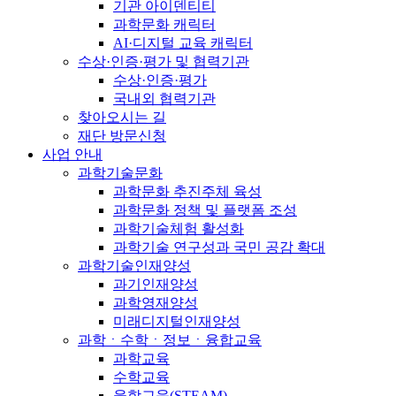
기관 아이덴티티
과학문화 캐릭터
AI·디지털 교육 캐릭터
수상·인증·평가 및 협력기관
수상·인증·평가
국내외 협력기관
찾아오시는 길
재단 방문신청
사업 안내
과학기술문화
과학문화 추진주체 육성
과학문화 정책 및 플랫폼 조성
과학기술체험 활성화
과학기술 연구성과 국민 공감 확대
과학기술인재양성
과기인재양성
과학영재양성
미래디지털인재양성
과학ㆍ수학ㆍ정보ㆍ융합교육
과학교육
수학교육
융합교육(STEAM)