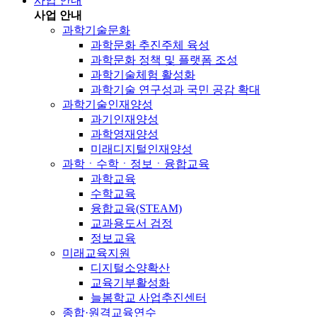
사업 안내
사업 안내
과학기술문화
과학문화 추진주체 육성
과학문화 정책 및 플랫폼 조성
과학기술체험 활성화
과학기술 연구성과 국민 공감 확대
과학기술인재양성
과기인재양성
과학영재양성
미래디지털인재양성
과학ㆍ수학ㆍ정보ㆍ융합교육
과학교육
수학교육
융합교육(STEAM)
교과용도서 검정
정보교육
미래교육지원
디지털소양확산
교육기부활성화
늘봄학교 사업추진센터
종합·원격교육연수