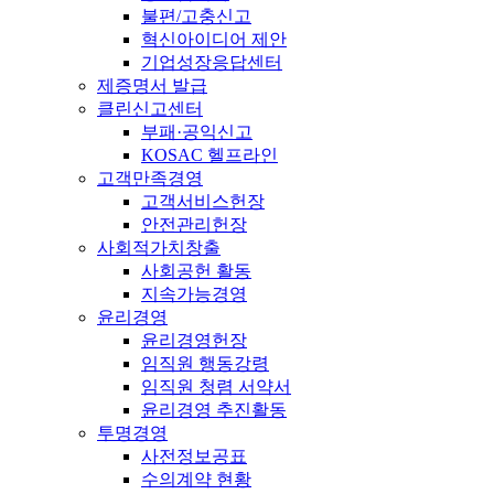
불편/고충신고
혁신아이디어 제안
기업성장응답센터
제증명서 발급
클린신고센터
부패·공익신고
KOSAC 헬프라인
고객만족경영
고객서비스헌장
안전관리헌장
사회적가치창출
사회공헌 활동
지속가능경영
윤리경영
윤리경영헌장
임직원 행동강령
임직원 청렴 서약서
윤리경영 추진활동
투명경영
사전정보공표
수의계약 현황