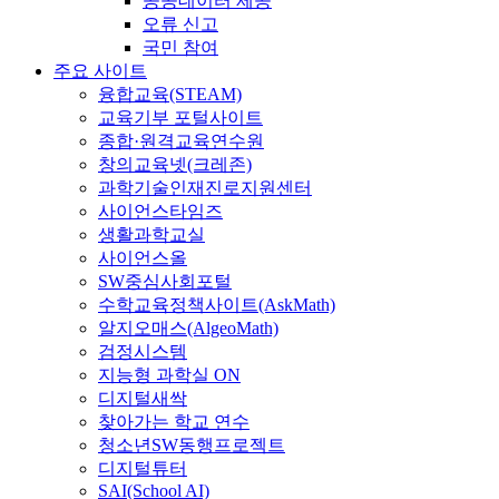
공공데이터 제공
오류 신고
국민 참여
주요 사이트
융합교육(STEAM)
교육기부 포털사이트
종합·원격교육연수원
창의교육넷(크레존)
과학기술인재진로지원센터
사이언스타임즈
생활과학교실
사이언스올
SW중심사회포털
수학교육정책사이트(AskMath)
알지오매스(AlgeoMath)
검정시스템
지능형 과학실 ON
디지털새싹
찾아가는 학교 연수
청소년SW동행프로젝트
디지털튜터
SAI(School AI)