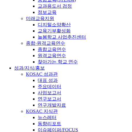
교과용도서 검정
정보교육
미래교육지원
디지털소양확산
교육기부활성화
늘봄학교 사업추진센터
종합·원격교육연수
종합교육연수
원격교육연수
찾아가는 학교 연수
성과/지식/홍보
KOSAC 성과관
대표 성과
주요데이터
사업보고서
연구보고서
연구개발자료
KOSAC 지식관
뉴스레터
동향리포트
이슈페이퍼/FOCUS