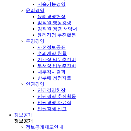
지속가능경영
윤리경영
윤리경영헌장
임직원 행동강령
임직원 청렴 서약서
윤리경영 추진활동
투명경영
사전정보공표
수의계약 현황
기관장 업무추진비
부서장 업무추진비
내부감사결과
반부패 청렴자료
인권경영
인권경영헌장
인권경영 추진활동
인권경영 자료실
인권침해 신고
정보공개
정보공개
정보공개제도안내