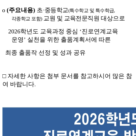
o
(
주요내용
)
초
·
중등학교
(
특수학교 및 특수학급,
교원 및 교육전문직원
대상으로
각종학교 포함
)
2026
학년도 교육과정 중심
‘
진로연계교육
운영
’
실천을 위한 출품계획서에 따른
최종 출품작 선정 및 성과 공유
□ 자세한 사항은 첨부 문서를 참고하시어 많은 참
여 바랍니다.