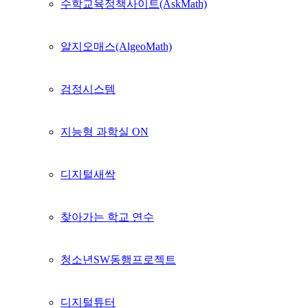
수학교육정책사이트(AskMath)
알지오매스(AlgeoMath)
검정시스템
지능형 과학실 ON
디지털새싹
찾아가는 학교 연수
청소년SW동행프로젝트
디지털튜터