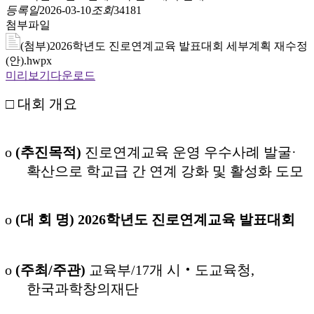
등록일
2026-03-10
조회
34181
첨부파일
(첨부)2026학년도 진로연계교육 발표대회 세부계획 재수정
(안).hwpx
미리보기
다운로드
□
대회 개요
o
(
추진목적
)
진로연계교육 운영 우수사례 발굴
·
확산으로 학교급 간 연계 강화 및 활성화 도모
o
(
대 회 명
)
2026
학년도 진로연계교육 발표대회
o
(
주최
/
주관
)
교육부
/17
개 시
‧
도교육청
,
한국과학창의재단