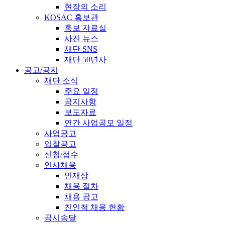
현장의 소리
KOSAC 홍보관
홍보 자료실
사진 뉴스
재단 SNS
재단 50년사
공고/공지
재단 소식
주요 일정
공지사항
보도자료
연간 사업공모 일정
사업공고
입찰공고
신청/접수
인사채용
인재상
채용 절차
채용 공고
친인척 채용 현황
공시송달