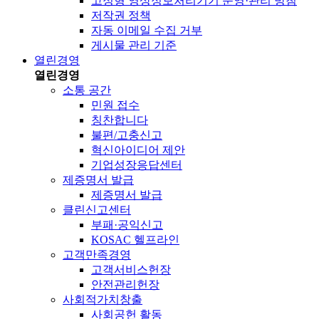
고정형 영상정보처리기기 운영·관리 방침
저작권 정책
자동 이메일 수집 거부
게시물 관리 기준
열린경영
열린경영
소통 공간
민원 접수
칭찬합니다
불편/고충신고
혁신아이디어 제안
기업성장응답센터
제증명서 발급
제증명서 발급
클린신고센터
부패·공익신고
KOSAC 헬프라인
고객만족경영
고객서비스헌장
안전관리헌장
사회적가치창출
사회공헌 활동