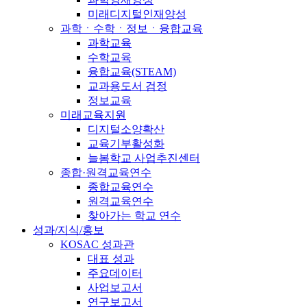
미래디지털인재양성
과학ㆍ수학ㆍ정보ㆍ융합교육
과학교육
수학교육
융합교육(STEAM)
교과용도서 검정
정보교육
미래교육지원
디지털소양확산
교육기부활성화
늘봄학교 사업추진센터
종합·원격교육연수
종합교육연수
원격교육연수
찾아가는 학교 연수
성과/지식/홍보
KOSAC 성과관
대표 성과
주요데이터
사업보고서
연구보고서