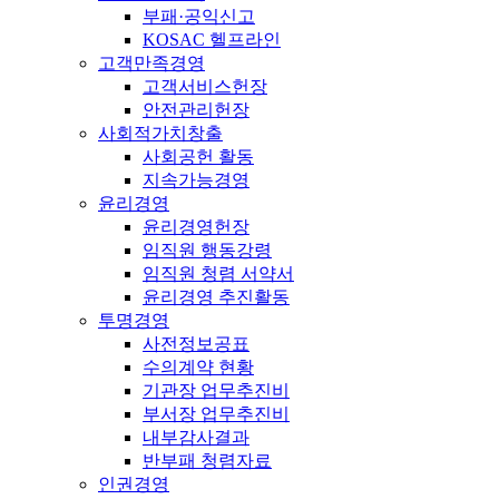
부패·공익신고
KOSAC 헬프라인
고객만족경영
고객서비스헌장
안전관리헌장
사회적가치창출
사회공헌 활동
지속가능경영
윤리경영
윤리경영헌장
임직원 행동강령
임직원 청렴 서약서
윤리경영 추진활동
투명경영
사전정보공표
수의계약 현황
기관장 업무추진비
부서장 업무추진비
내부감사결과
반부패 청렴자료
인권경영