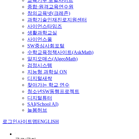
교육기부 포털사이트
종합·원격교육연수원
창의교육넷(크레존)
과학기술인재진로지원센터
사이언스타임즈
생활과학교실
사이언스올
SW중심사회포털
수학교육정책사이트(AskMath)
알지오매스(AlgeoMath)
검정시스템
지능형 과학실 ON
디지털새싹
찾아가는 학교 연수
청소년SW동행프로젝트
디지털튜터
SAI(School AI)
늘봄허브
로그인
사이트맵
ENGLISH