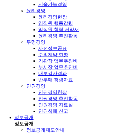
지속가능경영
윤리경영
윤리경영헌장
임직원 행동강령
임직원 청렴 서약서
윤리경영 추진활동
투명경영
사전정보공표
수의계약 현황
기관장 업무추진비
부서장 업무추진비
내부감사결과
반부패 청렴자료
인권경영
인권경영헌장
인권경영 추진활동
인권경영 자료실
인권침해 신고
정보공개
정보공개
정보공개제도안내