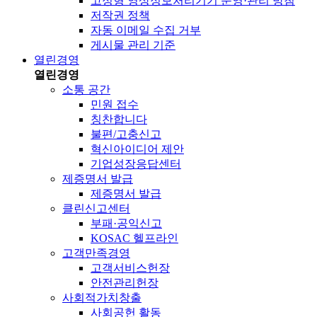
고정형 영상정보처리기기 운영·관리 방침
저작권 정책
자동 이메일 수집 거부
게시물 관리 기준
열린경영
열린경영
소통 공간
민원 접수
칭찬합니다
불편/고충신고
혁신아이디어 제안
기업성장응답센터
제증명서 발급
제증명서 발급
클린신고센터
부패·공익신고
KOSAC 헬프라인
고객만족경영
고객서비스헌장
안전관리헌장
사회적가치창출
사회공헌 활동