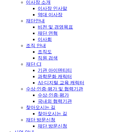
이사장 소개
이사장 인사말
역대 이사장
재단안내
비전 및 경영목표
재단 연혁
이사회
조직 안내
조직도
직원 검색
재단 CI
기관 아이덴티티
과학문화 캐릭터
AI·디지털 교육 캐릭터
수상·인증·평가 및 협력기관
수상·인증·평가
국내외 협력기관
찾아오시는 길
찾아오시는 길
재단 방문신청
재단 방문신청