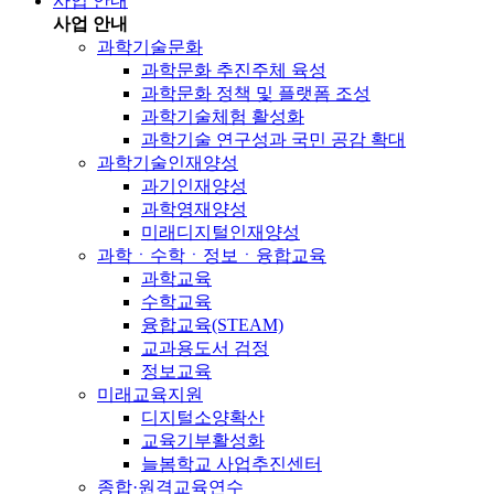
사업 안내
사업 안내
과학기술문화
과학문화 추진주체 육성
과학문화 정책 및 플랫폼 조성
과학기술체험 활성화
과학기술 연구성과 국민 공감 확대
과학기술인재양성
과기인재양성
과학영재양성
미래디지털인재양성
과학ㆍ수학ㆍ정보ㆍ융합교육
과학교육
수학교육
융합교육(STEAM)
교과용도서 검정
정보교육
미래교육지원
디지털소양확산
교육기부활성화
늘봄학교 사업추진센터
종합·원격교육연수