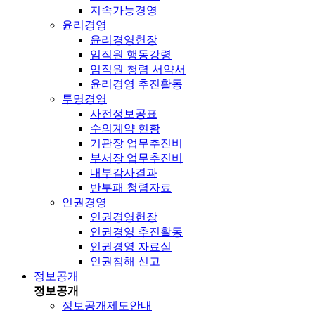
지속가능경영
윤리경영
윤리경영헌장
임직원 행동강령
임직원 청렴 서약서
윤리경영 추진활동
투명경영
사전정보공표
수의계약 현황
기관장 업무추진비
부서장 업무추진비
내부감사결과
반부패 청렴자료
인권경영
인권경영헌장
인권경영 추진활동
인권경영 자료실
인권침해 신고
정보공개
정보공개
정보공개제도안내