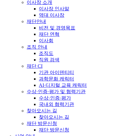
이사장 소개
이사장 인사말
역대 이사장
재단안내
비전 및 경영목표
재단 연혁
이사회
조직 안내
조직도
직원 검색
재단 CI
기관 아이덴티티
과학문화 캐릭터
AI·디지털 교육 캐릭터
수상·인증·평가 및 협력기관
수상·인증·평가
국내외 협력기관
찾아오시는 길
찾아오시는 길
재단 방문신청
재단 방문신청