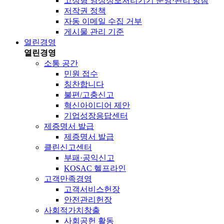
고정형 영상정보처리기기 운영·관리 방침
저작권 정책
자동 이메일 수집 거부
게시물 관리 기준
열린경영
열린경영
소통 공간
민원 접수
칭찬합니다
불편/고충신고
혁신아이디어 제안
기업성장응답센터
제증명서 발급
제증명서 발급
클린신고센터
부패·공익신고
KOSAC 헬프라인
고객만족경영
고객서비스헌장
안전관리헌장
사회적가치창출
사회공헌 활동