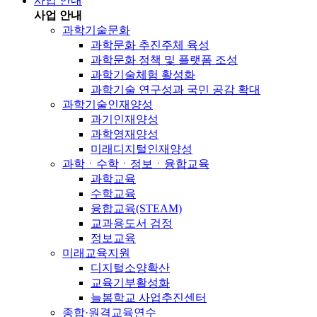
사업 안내
사업 안내
과학기술문화
과학문화 추진주체 육성
과학문화 정책 및 플랫폼 조성
과학기술체험 활성화
과학기술 연구성과 국민 공감 확대
과학기술인재양성
과기인재양성
과학영재양성
미래디지털인재양성
과학ㆍ수학ㆍ정보ㆍ융합교육
과학교육
수학교육
융합교육(STEAM)
교과용도서 검정
정보교육
미래교육지원
디지털소양확산
교육기부활성화
늘봄학교 사업추진센터
종합·원격교육연수