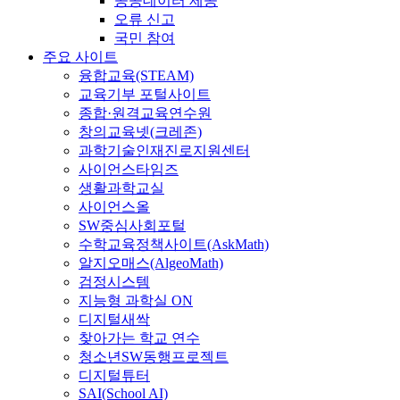
공공데이터 제공
오류 신고
국민 참여
주요 사이트
융합교육(STEAM)
교육기부 포털사이트
종합·원격교육연수원
창의교육넷(크레존)
과학기술인재진로지원센터
사이언스타임즈
생활과학교실
사이언스올
SW중심사회포털
수학교육정책사이트(AskMath)
알지오매스(AlgeoMath)
검정시스템
지능형 과학실 ON
디지털새싹
찾아가는 학교 연수
청소년SW동행프로젝트
디지털튜터
SAI(School AI)