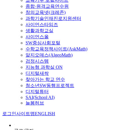
교육기부 포털사이트
종합·원격교육연수원
창의교육넷(크레존)
과학기술인재진로지원센터
사이언스타임즈
생활과학교실
사이언스올
SW중심사회포털
수학교육정책사이트(AskMath)
알지오매스(AlgeoMath)
검정시스템
지능형 과학실 ON
디지털새싹
찾아가는 학교 연수
청소년SW동행프로젝트
디지털튜터
SAI(School AI)
늘봄허브
로그인
사이트맵
ENGLISH