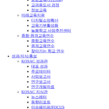
교과용도서 검정
정보교육
미래교육지원
디지털소양확산
교육기부활성화
늘봄학교 사업추진센터
종합·원격교육연수
종합교육연수
원격교육연수
찾아가는 학교 연수
성과/지식/홍보
KOSAC 성과관
대표 성과
주요데이터
사업보고서
연구보고서
연구개발자료
KOSAC 지식관
뉴스레터
동향리포트
이슈페이퍼/FOCUS