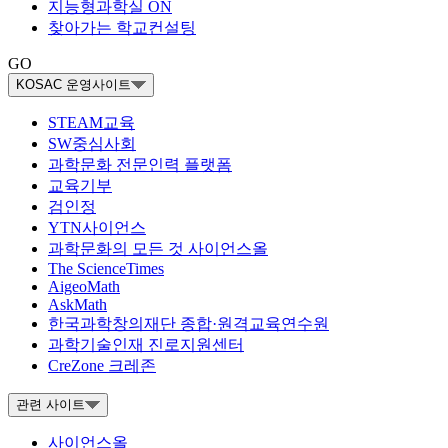
지능형과학실 ON
찾아가는 학교컨설팅
GO
KOSAC 운영사이트
STEAM교육
SW중심사회
과학문화 전문인력 플랫폼
교육기부
검인정
YTN사이언스
과학문화의 모든 것 사이언스올
The ScienceTimes
AigeoMath
AskMath
한국과학창의재단 종합·원격교육연수원
과학기술인재 진로지원센터
CreZone 크레존
관련 사이트
사이언스올