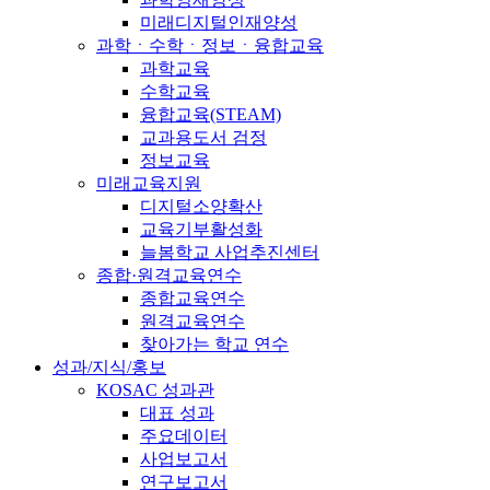
미래디지털인재양성
과학ㆍ수학ㆍ정보ㆍ융합교육
과학교육
수학교육
융합교육(STEAM)
교과용도서 검정
정보교육
미래교육지원
디지털소양확산
교육기부활성화
늘봄학교 사업추진센터
종합·원격교육연수
종합교육연수
원격교육연수
찾아가는 학교 연수
성과/지식/홍보
KOSAC 성과관
대표 성과
주요데이터
사업보고서
연구보고서