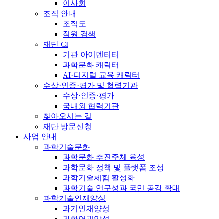
이사회
조직 안내
조직도
직원 검색
재단 CI
기관 아이덴티티
과학문화 캐릭터
AI·디지털 교육 캐릭터
수상·인증·평가 및 협력기관
수상·인증·평가
국내외 협력기관
찾아오시는 길
재단 방문신청
사업 안내
과학기술문화
과학문화 추진주체 육성
과학문화 정책 및 플랫폼 조성
과학기술체험 활성화
과학기술 연구성과 국민 공감 확대
과학기술인재양성
과기인재양성
과학영재양성