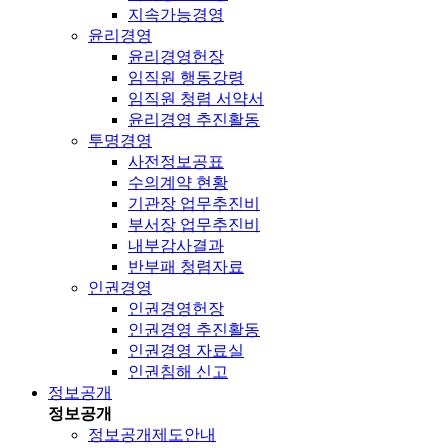
지속가능경영
윤리경영
윤리경영헌장
임직원 행동강령
임직원 청렴 서약서
윤리경영 추진활동
투명경영
사전정보공표
수의계약 현황
기관장 업무추진비
부서장 업무추진비
내부감사결과
반부패 청렴자료
인권경영
인권경영헌장
인권경영 추진활동
인권경영 자료실
인권침해 신고
정보공개
정보공개
정보공개제도안내