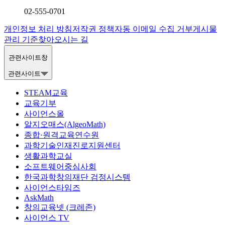
02-555-0701
개인정보 처리 방침
저작권 정책
자동 이메일 수집 거부
게시물
관리 기준
찾아오시는 길
관련사이트창
관련사이트
STEAM교육
교육기부
사이언스올
알지오매스(AlgeoMath)
종합·원격교육연수원
과학기술인재진로지원센터
생활과학교실
소프트웨어중심사회
한국과학창의재단 검정시스템
사이언스타임즈
AskMath
창의교육넷 (크레존)
사이언스 TV