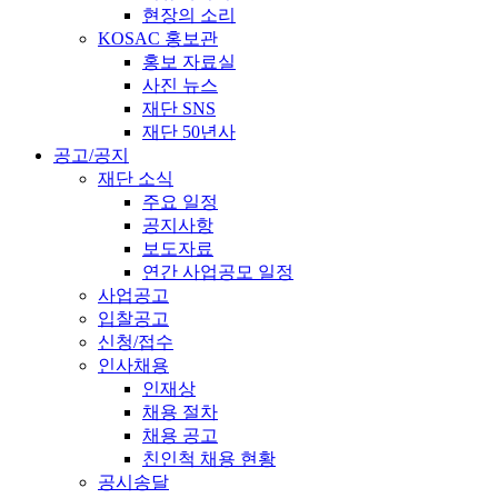
현장의 소리
KOSAC 홍보관
홍보 자료실
사진 뉴스
재단 SNS
재단 50년사
공고/공지
재단 소식
주요 일정
공지사항
보도자료
연간 사업공모 일정
사업공고
입찰공고
신청/접수
인사채용
인재상
채용 절차
채용 공고
친인척 채용 현황
공시송달