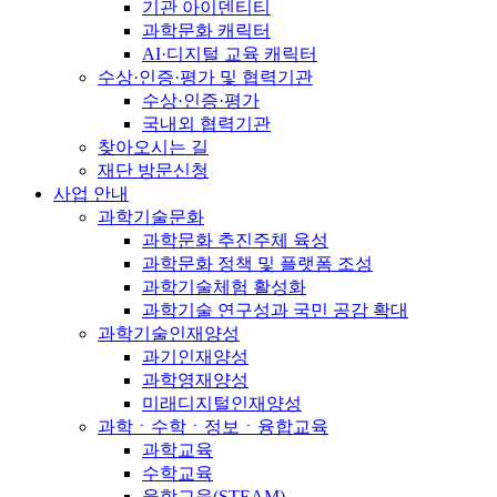
기관 아이덴티티
과학문화 캐릭터
AI·디지털 교육 캐릭터
수상·인증·평가 및 협력기관
수상·인증·평가
국내외 협력기관
찾아오시는 길
재단 방문신청
사업 안내
과학기술문화
과학문화 추진주체 육성
과학문화 정책 및 플랫폼 조성
과학기술체험 활성화
과학기술 연구성과 국민 공감 확대
과학기술인재양성
과기인재양성
과학영재양성
미래디지털인재양성
과학ㆍ수학ㆍ정보ㆍ융합교육
과학교육
수학교육
융합교육(STEAM)