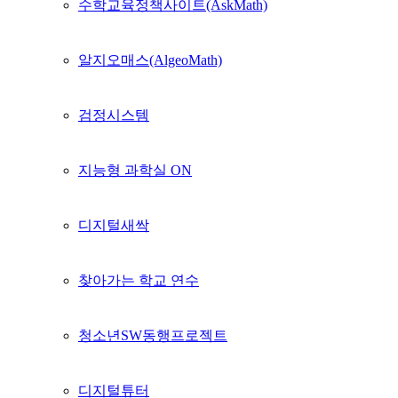
수학교육정책사이트(AskMath)
알지오매스(AlgeoMath)
검정시스템
지능형 과학실 ON
디지털새싹
찾아가는 학교 연수
청소년SW동행프로젝트
디지털튜터