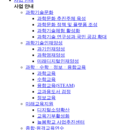
사업 안내
사업 안내
과학기술문화
과학문화 추진주체 육성
과학문화 정책 및 플랫폼 조성
과학기술체험 활성화
과학기술 연구성과 국민 공감 확대
과학기술인재양성
과기인재양성
과학영재양성
미래디지털인재양성
과학ㆍ수학ㆍ정보ㆍ융합교육
과학교육
수학교육
융합교육(STEAM)
교과용도서 검정
정보교육
미래교육지원
디지털소양확산
교육기부활성화
늘봄학교 사업추진센터
종합·원격교육연수