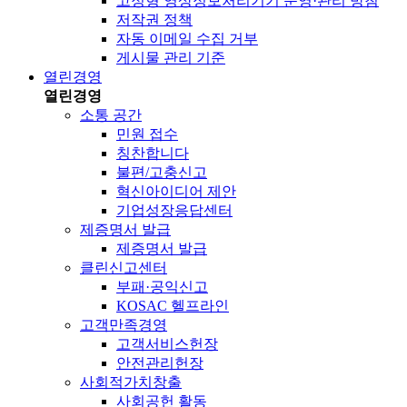
고정형 영상정보처리기기 운영·관리 방침
저작권 정책
자동 이메일 수집 거부
게시물 관리 기준
열린경영
열린경영
소통 공간
민원 접수
칭찬합니다
불편/고충신고
혁신아이디어 제안
기업성장응답센터
제증명서 발급
제증명서 발급
클린신고센터
부패·공익신고
KOSAC 헬프라인
고객만족경영
고객서비스헌장
안전관리헌장
사회적가치창출
사회공헌 활동