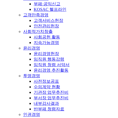
부패·공익신고
KOSAC 헬프라인
고객만족경영
고객서비스헌장
안전관리헌장
사회적가치창출
사회공헌 활동
지속가능경영
윤리경영
윤리경영헌장
임직원 행동강령
임직원 청렴 서약서
윤리경영 추진활동
투명경영
사전정보공표
수의계약 현황
기관장 업무추진비
부서장 업무추진비
내부감사결과
반부패 청렴자료
인권경영