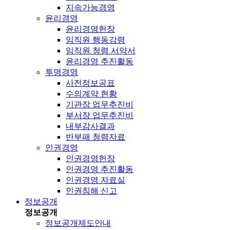
지속가능경영
윤리경영
윤리경영헌장
임직원 행동강령
임직원 청렴 서약서
윤리경영 추진활동
투명경영
사전정보공표
수의계약 현황
기관장 업무추진비
부서장 업무추진비
내부감사결과
반부패 청렴자료
인권경영
인권경영헌장
인권경영 추진활동
인권경영 자료실
인권침해 신고
정보공개
정보공개
정보공개제도안내