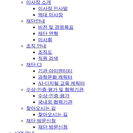
이사장 소개
이사장 인사말
역대 이사장
재단안내
비전 및 경영목표
재단 연혁
이사회
조직 안내
조직도
직원 검색
재단 CI
기관 아이덴티티
과학문화 캐릭터
AI·디지털 교육 캐릭터
수상·인증·평가 및 협력기관
수상·인증·평가
국내외 협력기관
찾아오시는 길
찾아오시는 길
재단 방문신청
재단 방문신청