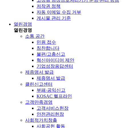
고정형 영상정보처리기기 운영·관리 방침
저작권 정책
자동 이메일 수집 거부
게시물 관리 기준
열린경영
열린경영
소통 공간
민원 접수
칭찬합니다
불편/고충신고
혁신아이디어 제안
기업성장응답센터
제증명서 발급
제증명서 발급
클린신고센터
부패·공익신고
KOSAC 헬프라인
고객만족경영
고객서비스헌장
안전관리헌장
사회적가치창출
사회공헌 활동