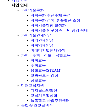
사업 안내
사업 안내
과학기술문화
과학문화 추진주체 육성
과학문화 정책 및 플랫폼 조성
과학기술체험 활성화
과학기술 연구성과 국민 공감 확대
과학기술인재양성
과기인재양성
과학영재양성
미래디지털인재양성
과학ㆍ수학ㆍ정보ㆍ융합교육
과학교육
수학교육
융합교육(STEAM)
교과용도서 검정
정보교육
미래교육지원
디지털소양확산
교육기부활성화
늘봄학교 사업추진센터
종합·원격교육연수