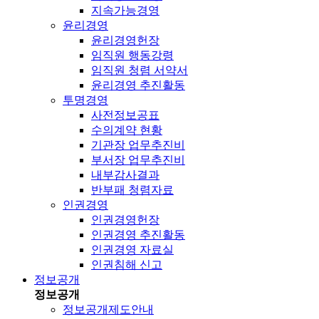
지속가능경영
윤리경영
윤리경영헌장
임직원 행동강령
임직원 청렴 서약서
윤리경영 추진활동
투명경영
사전정보공표
수의계약 현황
기관장 업무추진비
부서장 업무추진비
내부감사결과
반부패 청렴자료
인권경영
인권경영헌장
인권경영 추진활동
인권경영 자료실
인권침해 신고
정보공개
정보공개
정보공개제도안내