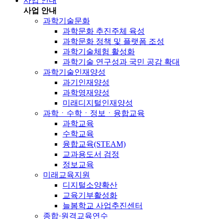
사업 안내
사업 안내
과학기술문화
과학문화 추진주체 육성
과학문화 정책 및 플랫폼 조성
과학기술체험 활성화
과학기술 연구성과 국민 공감 확대
과학기술인재양성
과기인재양성
과학영재양성
미래디지털인재양성
과학ㆍ수학ㆍ정보ㆍ융합교육
과학교육
수학교육
융합교육(STEAM)
교과용도서 검정
정보교육
미래교육지원
디지털소양확산
교육기부활성화
늘봄학교 사업추진센터
종합·원격교육연수