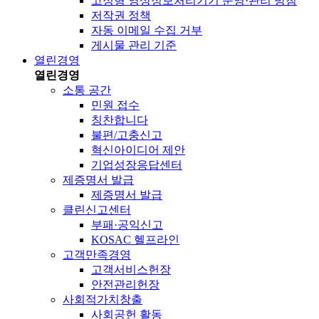
고정형 영상정보처리기기 운영·관리 방침
저작권 정책
자동 이메일 수집 거부
게시물 관리 기준
열린경영
열린경영
소통 공간
민원 접수
칭찬합니다
불편/고충신고
혁신아이디어 제안
기업성장응답센터
제증명서 발급
제증명서 발급
클린신고센터
부패·공익신고
KOSAC 헬프라인
고객만족경영
고객서비스헌장
안전관리헌장
사회적가치창출
사회공헌 활동