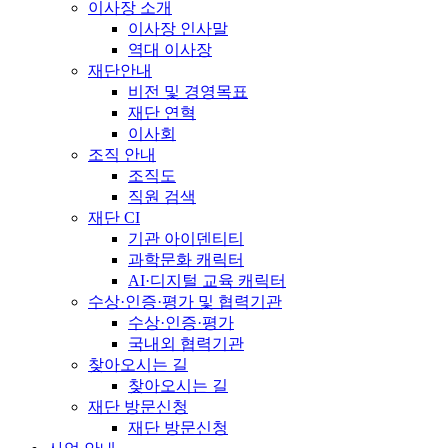
이사장 소개
이사장 인사말
역대 이사장
재단안내
비전 및 경영목표
재단 연혁
이사회
조직 안내
조직도
직원 검색
재단 CI
기관 아이덴티티
과학문화 캐릭터
AI·디지털 교육 캐릭터
수상·인증·평가 및 협력기관
수상·인증·평가
국내외 협력기관
찾아오시는 길
찾아오시는 길
재단 방문신청
재단 방문신청