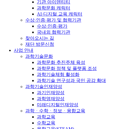
기관 아이덴티티
과학문화 캐릭터
AI·디지털 교육 캐릭터
수상·인증·평가 및 협력기관
수상·인증·평가
국내외 협력기관
찾아오시는 길
재단 방문신청
사업 안내
과학기술문화
과학문화 추진주체 육성
과학문화 정책 및 플랫폼 조성
과학기술체험 활성화
과학기술 연구성과 국민 공감 확대
과학기술인재양성
과기인재양성
과학영재양성
미래디지털인재양성
과학ㆍ수학ㆍ정보ㆍ융합교육
과학교육
수학교육
융합교육(STEAM)