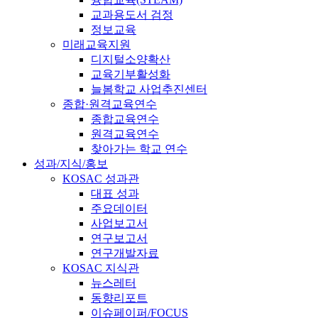
교과용도서 검정
정보교육
미래교육지원
디지털소양확산
교육기부활성화
늘봄학교 사업추진센터
종합·원격교육연수
종합교육연수
원격교육연수
찾아가는 학교 연수
성과/지식/홍보
KOSAC 성과관
대표 성과
주요데이터
사업보고서
연구보고서
연구개발자료
KOSAC 지식관
뉴스레터
동향리포트
이슈페이퍼/FOCUS