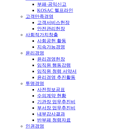
부패·공익신고
KOSAC 헬프라인
고객만족경영
고객서비스헌장
안전관리헌장
사회적가치창출
사회공헌 활동
지속가능경영
윤리경영
윤리경영헌장
임직원 행동강령
임직원 청렴 서약서
윤리경영 추진활동
투명경영
사전정보공표
수의계약 현황
기관장 업무추진비
부서장 업무추진비
내부감사결과
반부패 청렴자료
인권경영