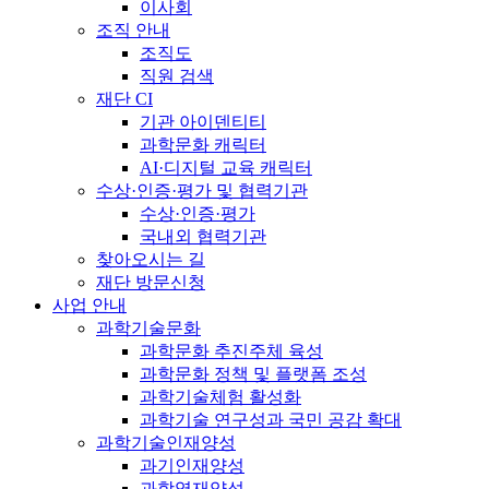
이사회
조직 안내
조직도
직원 검색
재단 CI
기관 아이덴티티
과학문화 캐릭터
AI·디지털 교육 캐릭터
수상·인증·평가 및 협력기관
수상·인증·평가
국내외 협력기관
찾아오시는 길
재단 방문신청
사업 안내
과학기술문화
과학문화 추진주체 육성
과학문화 정책 및 플랫폼 조성
과학기술체험 활성화
과학기술 연구성과 국민 공감 확대
과학기술인재양성
과기인재양성
과학영재양성