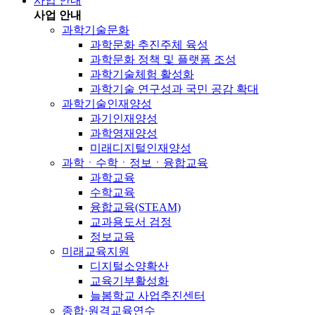
사업 안내
사업 안내
과학기술문화
과학문화 추진주체 육성
과학문화 정책 및 플랫폼 조성
과학기술체험 활성화
과학기술 연구성과 국민 공감 확대
과학기술인재양성
과기인재양성
과학영재양성
미래디지털인재양성
과학ㆍ수학ㆍ정보ㆍ융합교육
과학교육
수학교육
융합교육(STEAM)
교과용도서 검정
정보교육
미래교육지원
디지털소양확산
교육기부활성화
늘봄학교 사업추진센터
종합·원격교육연수