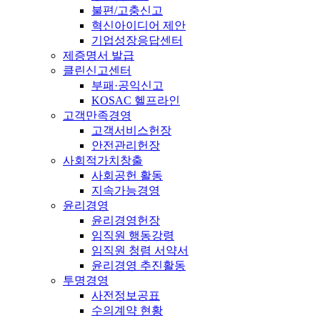
불편/고충신고
혁신아이디어 제안
기업성장응답센터
제증명서 발급
클린신고센터
부패·공익신고
KOSAC 헬프라인
고객만족경영
고객서비스헌장
안전관리헌장
사회적가치창출
사회공헌 활동
지속가능경영
윤리경영
윤리경영헌장
임직원 행동강령
임직원 청렴 서약서
윤리경영 추진활동
투명경영
사전정보공표
수의계약 현황