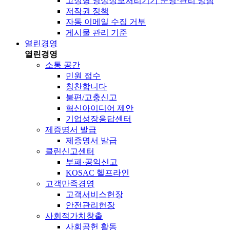
고정형 영상정보처리기기 운영·관리 방침
저작권 정책
자동 이메일 수집 거부
게시물 관리 기준
열린경영
열린경영
소통 공간
민원 접수
칭찬합니다
불편/고충신고
혁신아이디어 제안
기업성장응답센터
제증명서 발급
제증명서 발급
클린신고센터
부패·공익신고
KOSAC 헬프라인
고객만족경영
고객서비스헌장
안전관리헌장
사회적가치창출
사회공헌 활동