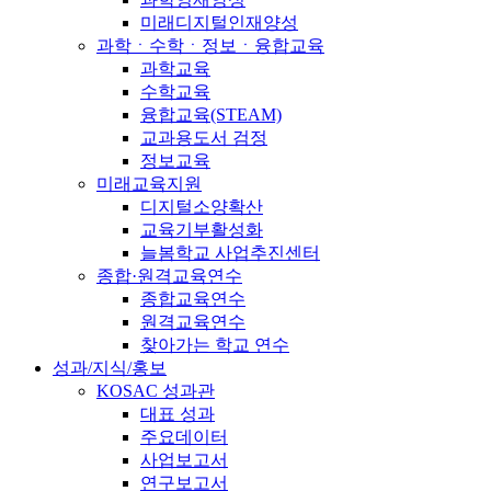
미래디지털인재양성
과학ㆍ수학ㆍ정보ㆍ융합교육
과학교육
수학교육
융합교육(STEAM)
교과용도서 검정
정보교육
미래교육지원
디지털소양확산
교육기부활성화
늘봄학교 사업추진센터
종합·원격교육연수
종합교육연수
원격교육연수
찾아가는 학교 연수
성과/지식/홍보
KOSAC 성과관
대표 성과
주요데이터
사업보고서
연구보고서