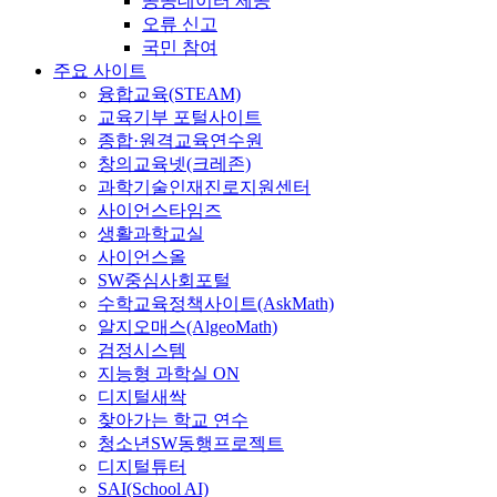
공공데이터 제공
오류 신고
국민 참여
주요 사이트
융합교육(STEAM)
교육기부 포털사이트
종합·원격교육연수원
창의교육넷(크레존)
과학기술인재진로지원센터
사이언스타임즈
생활과학교실
사이언스올
SW중심사회포털
수학교육정책사이트(AskMath)
알지오매스(AlgeoMath)
검정시스템
지능형 과학실 ON
디지털새싹
찾아가는 학교 연수
청소년SW동행프로젝트
디지털튜터
SAI(School AI)