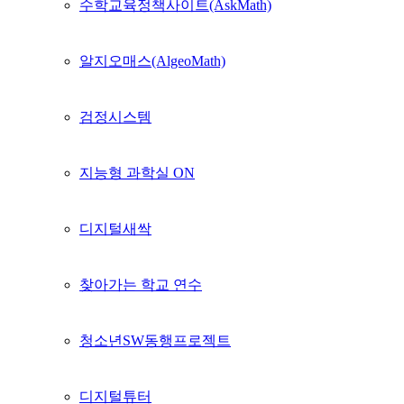
수학교육정책사이트(AskMath)
알지오매스(AlgeoMath)
검정시스템
지능형 과학실 ON
디지털새싹
찾아가는 학교 연수
청소년SW동행프로젝트
디지털튜터