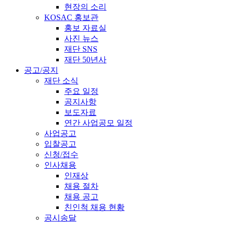
현장의 소리
KOSAC 홍보관
홍보 자료실
사진 뉴스
재단 SNS
재단 50년사
공고/공지
재단 소식
주요 일정
공지사항
보도자료
연간 사업공모 일정
사업공고
입찰공고
신청/접수
인사채용
인재상
채용 절차
채용 공고
친인척 채용 현황
공시송달