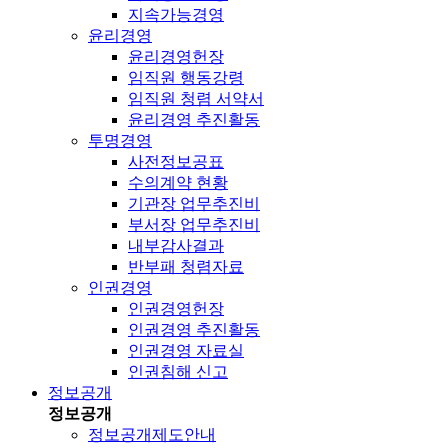
지속가능경영
윤리경영
윤리경영헌장
임직원 행동강령
임직원 청렴 서약서
윤리경영 추진활동
투명경영
사전정보공표
수의계약 현황
기관장 업무추진비
부서장 업무추진비
내부감사결과
반부패 청렴자료
인권경영
인권경영헌장
인권경영 추진활동
인권경영 자료실
인권침해 신고
정보공개
정보공개
정보공개제도안내