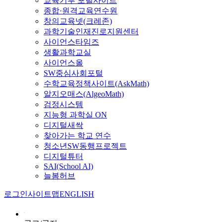
교육기부 포털사이트
종합·원격교육연수원
창의교육넷(크레존)
과학기술인재진로지원센터
사이언스타임즈
생활과학교실
사이언스올
SW중심사회포털
수학교육정책사이트(AskMath)
알지오매스(AlgeoMath)
검정시스템
지능형 과학실 ON
디지털새싹
찾아가는 학교 연수
청소년SW동행프로젝트
디지털튜터
SAI(School AI)
늘봄허브
로그인
사이트맵
ENGLISH