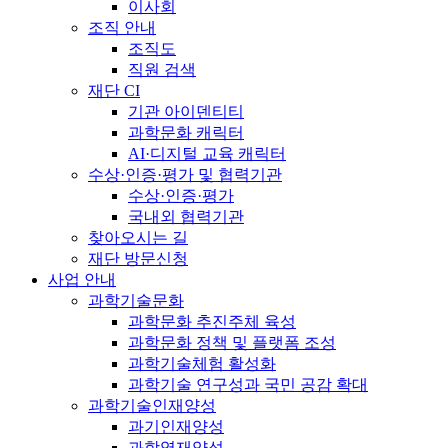
이사회
조직 안내
조직도
직원 검색
재단 CI
기관 아이덴티티
과학문화 캐릭터
AI·디지털 교육 캐릭터
수상·인증·평가 및 협력기관
수상·인증·평가
국내외 협력기관
찾아오시는 길
재단 방문신청
사업 안내
과학기술문화
과학문화 추진주체 육성
과학문화 정책 및 플랫폼 조성
과학기술체험 활성화
과학기술 연구성과 국민 공감 확대
과학기술인재양성
과기인재양성
과학영재양성