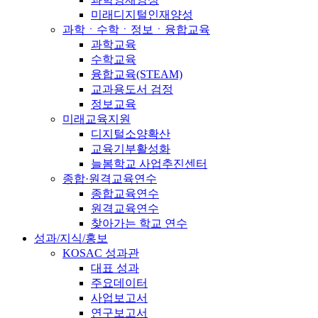
미래디지털인재양성
과학ㆍ수학ㆍ정보ㆍ융합교육
과학교육
수학교육
융합교육(STEAM)
교과용도서 검정
정보교육
미래교육지원
디지털소양확산
교육기부활성화
늘봄학교 사업추진센터
종합·원격교육연수
종합교육연수
원격교육연수
찾아가는 학교 연수
성과/지식/홍보
KOSAC 성과관
대표 성과
주요데이터
사업보고서
연구보고서