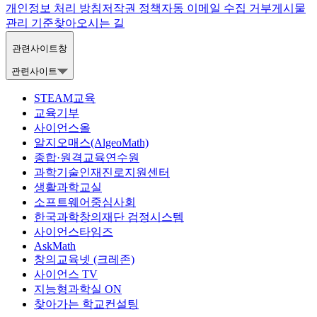
개인정보 처리 방침
저작권 정책
자동 이메일 수집 거부
게시물
관리 기준
찾아오시는 길
관련사이트창
관련사이트
STEAM교육
교육기부
사이언스올
알지오매스(AlgeoMath)
종합·원격교육연수원
과학기술인재진로지원센터
생활과학교실
소프트웨어중심사회
한국과학창의재단 검정시스템
사이언스타임즈
AskMath
창의교육넷 (크레존)
사이언스 TV
지능형과학실 ON
찾아가는 학교컨설팅