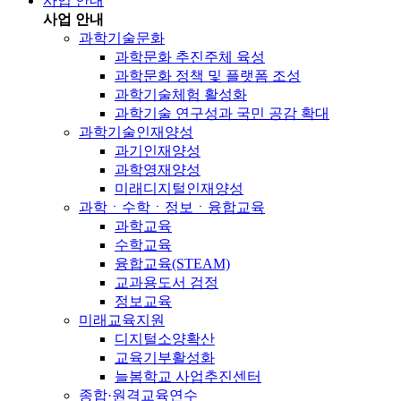
사업 안내
사업 안내
과학기술문화
과학문화 추진주체 육성
과학문화 정책 및 플랫폼 조성
과학기술체험 활성화
과학기술 연구성과 국민 공감 확대
과학기술인재양성
과기인재양성
과학영재양성
미래디지털인재양성
과학ㆍ수학ㆍ정보ㆍ융합교육
과학교육
수학교육
융합교육(STEAM)
교과용도서 검정
정보교육
미래교육지원
디지털소양확산
교육기부활성화
늘봄학교 사업추진센터
종합·원격교육연수