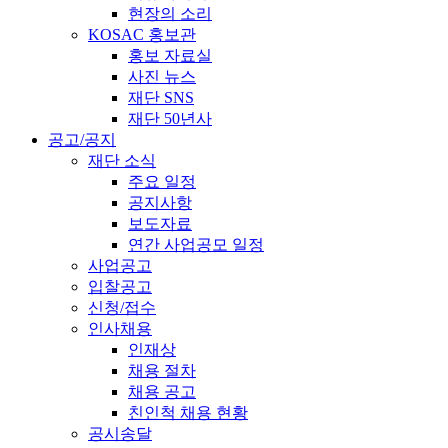
현장의 소리
KOSAC 홍보관
홍보 자료실
사진 뉴스
재단 SNS
재단 50년사
공고/공지
재단 소식
주요 일정
공지사항
보도자료
연간 사업공모 일정
사업공고
입찰공고
신청/접수
인사채용
인재상
채용 절차
채용 공고
친인척 채용 현황
공시송달