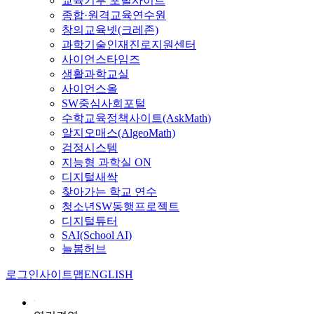
교육기부 포털사이트
종합·원격교육연수원
창의교육넷(크레존)
과학기술인재진로지원센터
사이언스타임즈
생활과학교실
사이언스올
SW중심사회포털
수학교육정책사이트(AskMath)
알지오매스(AlgeoMath)
검정시스템
지능형 과학실 ON
디지털새싹
찾아가는 학교 연수
청소년SW동행프로젝트
디지털튜터
SAI(School AI)
늘봄허브
로그인
사이트맵
ENGLISH