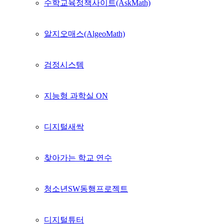
수학교육정책사이트(AskMath)
알지오매스(AlgeoMath)
검정시스템
지능형 과학실 ON
디지털새싹
찾아가는 학교 연수
청소년SW동행프로젝트
디지털튜터