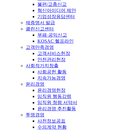
불편/고충신고
혁신아이디어 제안
기업성장응답센터
제증명서 발급
클린신고센터
부패·공익신고
KOSAC 헬프라인
고객만족경영
고객서비스헌장
안전관리헌장
사회적가치창출
사회공헌 활동
지속가능경영
윤리경영
윤리경영헌장
임직원 행동강령
임직원 청렴 서약서
윤리경영 추진활동
투명경영
사전정보공표
수의계약 현황