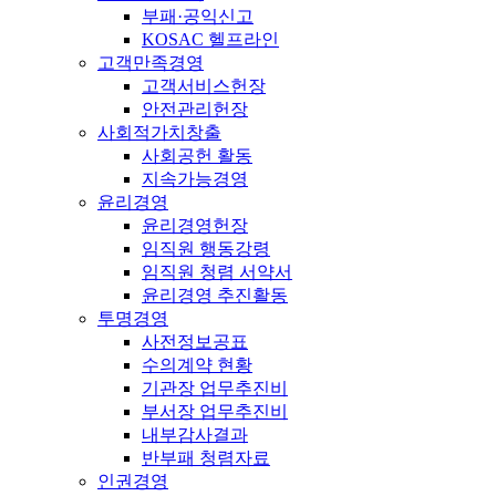
부패·공익신고
KOSAC 헬프라인
고객만족경영
고객서비스헌장
안전관리헌장
사회적가치창출
사회공헌 활동
지속가능경영
윤리경영
윤리경영헌장
임직원 행동강령
임직원 청렴 서약서
윤리경영 추진활동
투명경영
사전정보공표
수의계약 현황
기관장 업무추진비
부서장 업무추진비
내부감사결과
반부패 청렴자료
인권경영