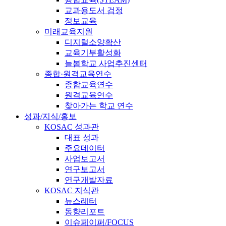
교과용도서 검정
정보교육
미래교육지원
디지털소양확산
교육기부활성화
늘봄학교 사업추진센터
종합·원격교육연수
종합교육연수
원격교육연수
찾아가는 학교 연수
성과/지식/홍보
KOSAC 성과관
대표 성과
주요데이터
사업보고서
연구보고서
연구개발자료
KOSAC 지식관
뉴스레터
동향리포트
이슈페이퍼/FOCUS