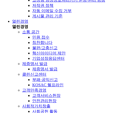
고정형 영상정보처리기기 운영·관리 방침
저작권 정책
자동 이메일 수집 거부
게시물 관리 기준
열린경영
열린경영
소통 공간
민원 접수
칭찬합니다
불편/고충신고
혁신아이디어 제안
기업성장응답센터
제증명서 발급
제증명서 발급
클린신고센터
부패·공익신고
KOSAC 헬프라인
고객만족경영
고객서비스헌장
안전관리헌장
사회적가치창출
사회공헌 활동