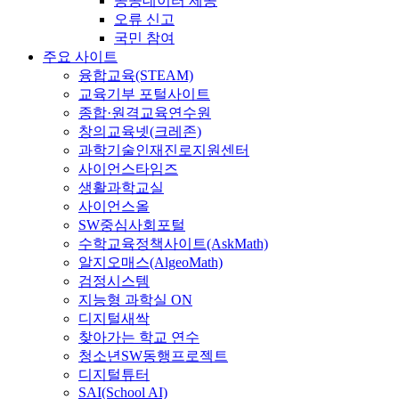
공공데이터 제공
오류 신고
국민 참여
주요 사이트
융합교육(STEAM)
교육기부 포털사이트
종합·원격교육연수원
창의교육넷(크레존)
과학기술인재진로지원센터
사이언스타임즈
생활과학교실
사이언스올
SW중심사회포털
수학교육정책사이트(AskMath)
알지오매스(AlgeoMath)
검정시스템
지능형 과학실 ON
디지털새싹
찾아가는 학교 연수
청소년SW동행프로젝트
디지털튜터
SAI(School AI)