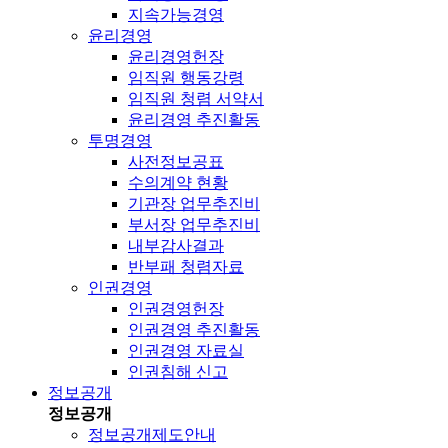
지속가능경영
윤리경영
윤리경영헌장
임직원 행동강령
임직원 청렴 서약서
윤리경영 추진활동
투명경영
사전정보공표
수의계약 현황
기관장 업무추진비
부서장 업무추진비
내부감사결과
반부패 청렴자료
인권경영
인권경영헌장
인권경영 추진활동
인권경영 자료실
인권침해 신고
정보공개
정보공개
정보공개제도안내