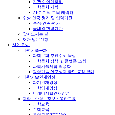
기관 아이덴티티
과학문화 캐릭터
AI·디지털 교육 캐릭터
수상·인증·평가 및 협력기관
수상·인증·평가
국내외 협력기관
찾아오시는 길
재단 방문신청
사업 안내
과학기술문화
과학문화 추진주체 육성
과학문화 정책 및 플랫폼 조성
과학기술체험 활성화
과학기술 연구성과 국민 공감 확대
과학기술인재양성
과기인재양성
과학영재양성
미래디지털인재양성
과학ㆍ수학ㆍ정보ㆍ융합교육
과학교육
수학교육
융합교육(STEAM)