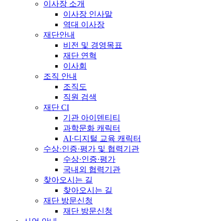
이사장 소개
이사장 인사말
역대 이사장
재단안내
비전 및 경영목표
재단 연혁
이사회
조직 안내
조직도
직원 검색
재단 CI
기관 아이덴티티
과학문화 캐릭터
AI·디지털 교육 캐릭터
수상·인증·평가 및 협력기관
수상·인증·평가
국내외 협력기관
찾아오시는 길
찾아오시는 길
재단 방문신청
재단 방문신청