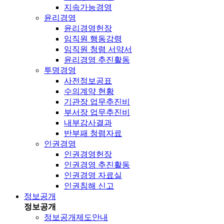
지속가능경영
윤리경영
윤리경영헌장
임직원 행동강령
임직원 청렴 서약서
윤리경영 추진활동
투명경영
사전정보공표
수의계약 현황
기관장 업무추진비
부서장 업무추진비
내부감사결과
반부패 청렴자료
인권경영
인권경영헌장
인권경영 추진활동
인권경영 자료실
인권침해 신고
정보공개
정보공개
정보공개제도안내