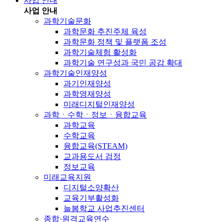
사업 안내
사업 안내
과학기술문화
과학문화 추진주체 육성
과학문화 정책 및 플랫폼 조성
과학기술체험 활성화
과학기술 연구성과 국민 공감 확대
과학기술인재양성
과기인재양성
과학영재양성
미래디지털인재양성
과학ㆍ수학ㆍ정보ㆍ융합교육
과학교육
수학교육
융합교육(STEAM)
교과용도서 검정
정보교육
미래교육지원
디지털소양확산
교육기부활성화
늘봄학교 사업추진센터
종합·원격교육연수