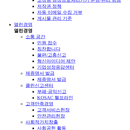
고정형 영상정보처리기기 운영·관리 방침
저작권 정책
자동 이메일 수집 거부
게시물 관리 기준
열린경영
열린경영
소통 공간
민원 접수
칭찬합니다
불편/고충신고
혁신아이디어 제안
기업성장응답센터
제증명서 발급
제증명서 발급
클린신고센터
부패·공익신고
KOSAC 헬프라인
고객만족경영
고객서비스헌장
안전관리헌장
사회적가치창출
사회공헌 활동