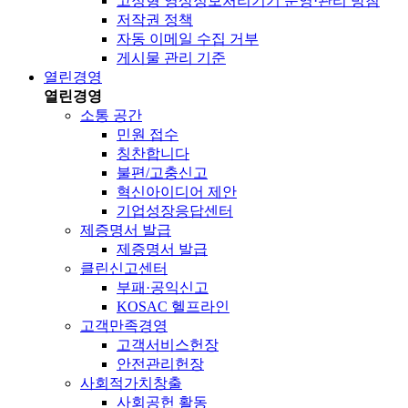
고정형 영상정보처리기기 운영·관리 방침
저작권 정책
자동 이메일 수집 거부
게시물 관리 기준
열린경영
열린경영
소통 공간
민원 접수
칭찬합니다
불편/고충신고
혁신아이디어 제안
기업성장응답센터
제증명서 발급
제증명서 발급
클린신고센터
부패·공익신고
KOSAC 헬프라인
고객만족경영
고객서비스헌장
안전관리헌장
사회적가치창출
사회공헌 활동