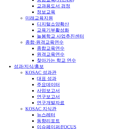
교과용도서 검정
정보교육
미래교육지원
디지털소양확산
교육기부활성화
늘봄학교 사업추진센터
종합·원격교육연수
종합교육연수
원격교육연수
찾아가는 학교 연수
성과/지식/홍보
KOSAC 성과관
대표 성과
주요데이터
사업보고서
연구보고서
연구개발자료
KOSAC 지식관
뉴스레터
동향리포트
이슈페이퍼/FOCUS