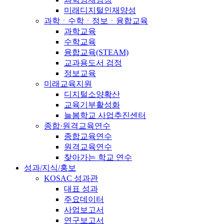
미래디지털인재양성
과학ㆍ수학ㆍ정보ㆍ융합교육
과학교육
수학교육
융합교육(STEAM)
교과용도서 검정
정보교육
미래교육지원
디지털소양확산
교육기부활성화
늘봄학교 사업추진센터
종합·원격교육연수
종합교육연수
원격교육연수
찾아가는 학교 연수
성과/지식/홍보
KOSAC 성과관
대표 성과
주요데이터
사업보고서
연구보고서