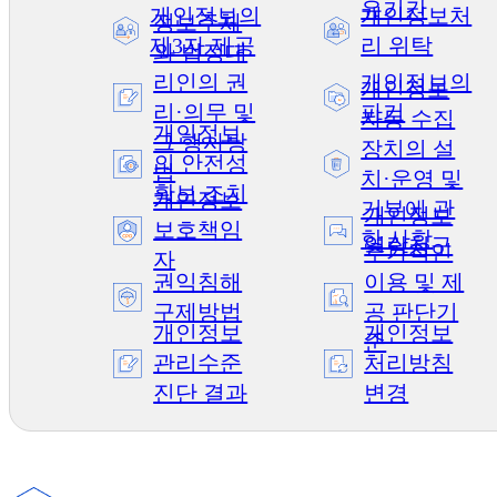
유기간
개인정보의
개인정보처
정보주체
제3자 제공
리 위탁
와 법정대
리인의 권
개인정보의
개인정보
리·의무 및
파기
자동 수집
개인정보
그 행사방
장치의 설
의 안전성
법
치·운영 및
확보 조치
개인정보
거부에 관
개인정보
보호책임
한 사항
열람청구
추가적인
자
권익침해
이용 및 제
구제방법
공 판단기
개인정보
개인정보
준
관리수준
처리방침
진단 결과
변경