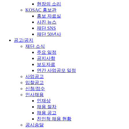
현장의 소리
KOSAC 홍보관
홍보 자료실
사진 뉴스
재단 SNS
재단 50년사
공고/공지
재단 소식
주요 일정
공지사항
보도자료
연간 사업공모 일정
사업공고
입찰공고
신청/접수
인사채용
인재상
채용 절차
채용 공고
친인척 채용 현황
공시송달