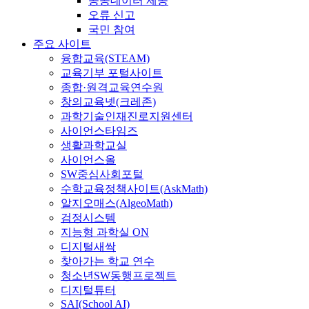
공공데이터 제공
오류 신고
국민 참여
주요 사이트
융합교육(STEAM)
교육기부 포털사이트
종합·원격교육연수원
창의교육넷(크레존)
과학기술인재진로지원센터
사이언스타임즈
생활과학교실
사이언스올
SW중심사회포털
수학교육정책사이트(AskMath)
알지오매스(AlgeoMath)
검정시스템
지능형 과학실 ON
디지털새싹
찾아가는 학교 연수
청소년SW동행프로젝트
디지털튜터
SAI(School AI)