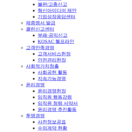
불편/고충신고
혁신아이디어 제안
기업성장응답센터
제증명서 발급
클린신고센터
부패·공익신고
KOSAC 헬프라인
고객만족경영
고객서비스헌장
안전관리헌장
사회적가치창출
사회공헌 활동
지속가능경영
윤리경영
윤리경영헌장
임직원 행동강령
임직원 청렴 서약서
윤리경영 추진활동
투명경영
사전정보공표
수의계약 현황