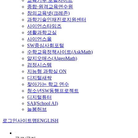
교육기부 포털사이트
종합·원격교육연수원
창의교육넷(크레존)
과학기술인재진로지원센터
사이언스타임즈
생활과학교실
사이언스올
SW중심사회포털
수학교육정책사이트(AskMath)
알지오매스(AlgeoMath)
검정시스템
지능형 과학실 ON
디지털새싹
찾아가는 학교 연수
청소년SW동행프로젝트
디지털튜터
SAI(School AI)
늘봄허브
로그인
사이트맵
ENGLISH