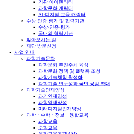
기관 아이덴티티
과학문화 캐릭터
AI·디지털 교육 캐릭터
수상·인증·평가 및 협력기관
수상·인증·평가
국내외 협력기관
찾아오시는 길
재단 방문신청
사업 안내
과학기술문화
과학문화 추진주체 육성
과학문화 정책 및 플랫폼 조성
과학기술체험 활성화
과학기술 연구성과 국민 공감 확대
과학기술인재양성
과기인재양성
과학영재양성
미래디지털인재양성
과학ㆍ수학ㆍ정보ㆍ융합교육
과학교육
수학교육
융합교육(STEAM)