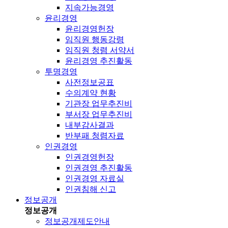
지속가능경영
윤리경영
윤리경영헌장
임직원 행동강령
임직원 청렴 서약서
윤리경영 추진활동
투명경영
사전정보공표
수의계약 현황
기관장 업무추진비
부서장 업무추진비
내부감사결과
반부패 청렴자료
인권경영
인권경영헌장
인권경영 추진활동
인권경영 자료실
인권침해 신고
정보공개
정보공개
정보공개제도안내