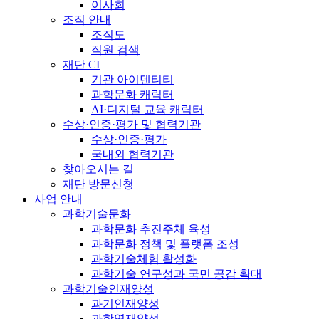
이사회
조직 안내
조직도
직원 검색
재단 CI
기관 아이덴티티
과학문화 캐릭터
AI·디지털 교육 캐릭터
수상·인증·평가 및 협력기관
수상·인증·평가
국내외 협력기관
찾아오시는 길
재단 방문신청
사업 안내
과학기술문화
과학문화 추진주체 육성
과학문화 정책 및 플랫폼 조성
과학기술체험 활성화
과학기술 연구성과 국민 공감 확대
과학기술인재양성
과기인재양성
과학영재양성