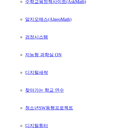
수학교육정책사이트(AskMath)
알지오매스(AlgeoMath)
검정시스템
지능형 과학실 ON
디지털새싹
찾아가는 학교 연수
청소년SW동행프로젝트
디지털튜터