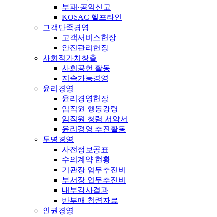
부패·공익신고
KOSAC 헬프라인
고객만족경영
고객서비스헌장
안전관리헌장
사회적가치창출
사회공헌 활동
지속가능경영
윤리경영
윤리경영헌장
임직원 행동강령
임직원 청렴 서약서
윤리경영 추진활동
투명경영
사전정보공표
수의계약 현황
기관장 업무추진비
부서장 업무추진비
내부감사결과
반부패 청렴자료
인권경영