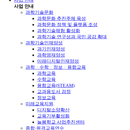
사업 안내
사업 안내
과학기술문화
과학문화 추진주체 육성
과학문화 정책 및 플랫폼 조성
과학기술체험 활성화
과학기술 연구성과 국민 공감 확대
과학기술인재양성
과기인재양성
과학영재양성
미래디지털인재양성
과학ㆍ수학ㆍ정보ㆍ융합교육
과학교육
수학교육
융합교육(STEAM)
교과용도서 검정
정보교육
미래교육지원
디지털소양확산
교육기부활성화
늘봄학교 사업추진센터
종합·원격교육연수