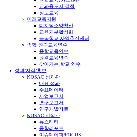
교과용도서 검정
정보교육
미래교육지원
디지털소양확산
교육기부활성화
늘봄학교 사업추진센터
종합·원격교육연수
종합교육연수
원격교육연수
찾아가는 학교 연수
성과/지식/홍보
KOSAC 성과관
대표 성과
주요데이터
사업보고서
연구보고서
연구개발자료
KOSAC 지식관
뉴스레터
동향리포트
이슈페이퍼/FOCUS