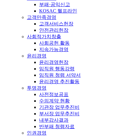
부패·공익신고
KOSAC 헬프라인
고객만족경영
고객서비스헌장
안전관리헌장
사회적가치창출
사회공헌 활동
지속가능경영
윤리경영
윤리경영헌장
임직원 행동강령
임직원 청렴 서약서
윤리경영 추진활동
투명경영
사전정보공표
수의계약 현황
기관장 업무추진비
부서장 업무추진비
내부감사결과
반부패 청렴자료
인권경영