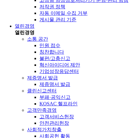
고정형 영상정보처리기기 운영·관리 방침
저작권 정책
자동 이메일 수집 거부
게시물 관리 기준
열린경영
열린경영
소통 공간
민원 접수
칭찬합니다
불편/고충신고
혁신아이디어 제안
기업성장응답센터
제증명서 발급
제증명서 발급
클린신고센터
부패·공익신고
KOSAC 헬프라인
고객만족경영
고객서비스헌장
안전관리헌장
사회적가치창출
사회공헌 활동