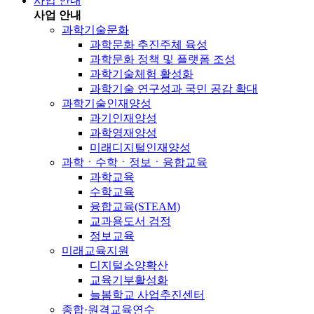
사업 안내
사업 안내
과학기술문화
과학문화 추진주체 육성
과학문화 정책 및 플랫폼 조성
과학기술체험 활성화
과학기술 연구성과 국민 공감 확대
과학기술인재양성
과기인재양성
과학영재양성
미래디지털인재양성
과학ㆍ수학ㆍ정보ㆍ융합교육
과학교육
수학교육
융합교육(STEAM)
교과용도서 검정
정보교육
미래교육지원
디지털소양확산
교육기부활성화
늘봄학교 사업추진센터
종합·원격교육연수