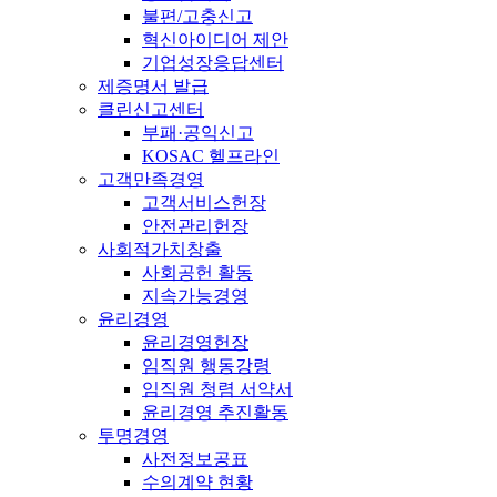
불편/고충신고
혁신아이디어 제안
기업성장응답센터
제증명서 발급
클린신고센터
부패·공익신고
KOSAC 헬프라인
고객만족경영
고객서비스헌장
안전관리헌장
사회적가치창출
사회공헌 활동
지속가능경영
윤리경영
윤리경영헌장
임직원 행동강령
임직원 청렴 서약서
윤리경영 추진활동
투명경영
사전정보공표
수의계약 현황