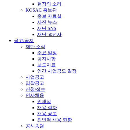
현장의 소리
KOSAC 홍보관
홍보 자료실
사진 뉴스
재단 SNS
재단 50년사
공고/공지
재단 소식
주요 일정
공지사항
보도자료
연간 사업공모 일정
사업공고
입찰공고
신청/접수
인사채용
인재상
채용 절차
채용 공고
친인척 채용 현황
공시송달