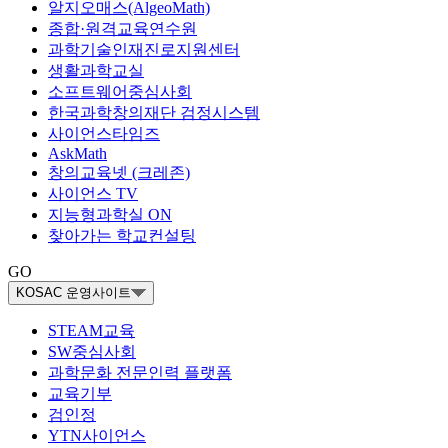
알지오매스(AlgeoMath)
종합·원격교육연수원
과학기술인재진로지원센터
생활과학교실
소프트웨어중심사회
한국과학창의재단 검정시스템
사이언스타임즈
AskMath
창의교육넷 (크레존)
사이언스 TV
지능형과학실 ON
찾아가는 학교컨설팅
GO
KOSAC 운영사이트
STEAM교육
SW중심사회
과학문화 전문인력 플랫폼
교육기부
검인정
YTN사이언스