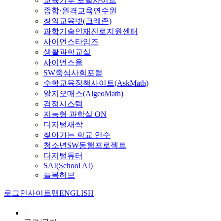
교육기부 포털사이트
종합·원격교육연수원
창의교육넷(크레존)
과학기술인재진로지원센터
사이언스타임즈
생활과학교실
사이언스올
SW중심사회포털
수학교육정책사이트(AskMath)
알지오매스(AlgeoMath)
검정시스템
지능형 과학실 ON
디지털새싹
찾아가는 학교 연수
청소년SW동행프로젝트
디지털튜터
SAI(School AI)
늘봄허브
로그인
사이트맵
ENGLISH