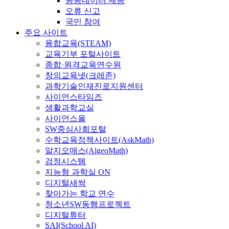
공공데이터 제공
오류 신고
국민 참여
주요 사이트
융합교육(STEAM)
교육기부 포털사이트
종합·원격교육연수원
창의교육넷(크레존)
과학기술인재진로지원센터
사이언스타임즈
생활과학교실
사이언스올
SW중심사회포털
수학교육정책사이트(AskMath)
알지오매스(AlgeoMath)
검정시스템
지능형 과학실 ON
디지털새싹
찾아가는 학교 연수
청소년SW동행프로젝트
디지털튜터
SAI(School AI)