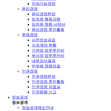
지속가능경영
윤리경영
윤리경영헌장
임직원 행동강령
임직원 청렴 서약서
윤리경영 추진활동
투명경영
사전정보공표
수의계약 현황
기관장 업무추진비
부서장 업무추진비
내부감사결과
반부패 청렴자료
인권경영
인권경영헌장
인권경영 추진활동
인권경영 자료실
인권침해 신고
정보공개
정보공개
정보공개제도안내