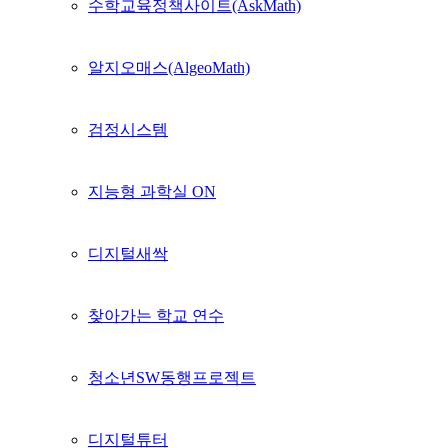
수학교육정책사이트(AskMath)
알지오매스(AlgeoMath)
검정시스템
지능형 과학실 ON
디지털새싹
찾아가는 학교 연수
청소년SW동행프로젝트
디지털튜터