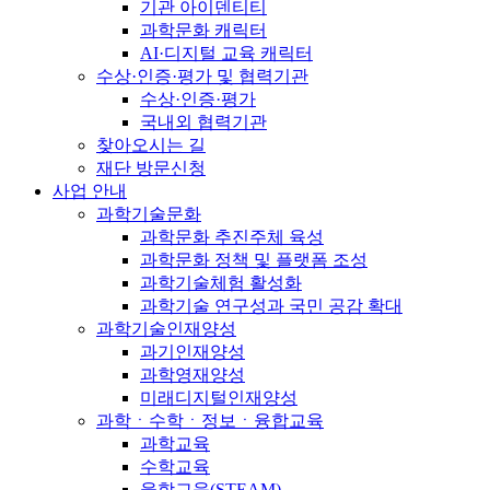
기관 아이덴티티
과학문화 캐릭터
AI·디지털 교육 캐릭터
수상·인증·평가 및 협력기관
수상·인증·평가
국내외 협력기관
찾아오시는 길
재단 방문신청
사업 안내
과학기술문화
과학문화 추진주체 육성
과학문화 정책 및 플랫폼 조성
과학기술체험 활성화
과학기술 연구성과 국민 공감 확대
과학기술인재양성
과기인재양성
과학영재양성
미래디지털인재양성
과학ㆍ수학ㆍ정보ㆍ융합교육
과학교육
수학교육
융합교육(STEAM)