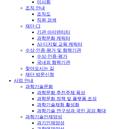
이사회
조직 안내
조직도
직원 검색
재단 CI
기관 아이덴티티
과학문화 캐릭터
AI·디지털 교육 캐릭터
수상·인증·평가 및 협력기관
수상·인증·평가
국내외 협력기관
찾아오시는 길
재단 방문신청
사업 안내
과학기술문화
과학문화 추진주체 육성
과학문화 정책 및 플랫폼 조성
과학기술체험 활성화
과학기술 연구성과 국민 공감 확대
과학기술인재양성
과기인재양성
과학영재양성