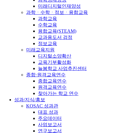
미래디지털인재양성
과학ㆍ수학ㆍ정보ㆍ융합교육
과학교육
수학교육
융합교육(STEAM)
교과용도서 검정
정보교육
미래교육지원
디지털소양확산
교육기부활성화
늘봄학교 사업추진센터
종합·원격교육연수
종합교육연수
원격교육연수
찾아가는 학교 연수
성과/지식/홍보
KOSAC 성과관
대표 성과
주요데이터
사업보고서
연구보고서