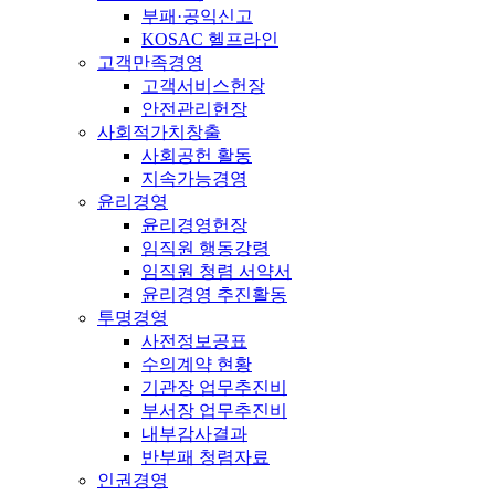
부패·공익신고
KOSAC 헬프라인
고객만족경영
고객서비스헌장
안전관리헌장
사회적가치창출
사회공헌 활동
지속가능경영
윤리경영
윤리경영헌장
임직원 행동강령
임직원 청렴 서약서
윤리경영 추진활동
투명경영
사전정보공표
수의계약 현황
기관장 업무추진비
부서장 업무추진비
내부감사결과
반부패 청렴자료
인권경영