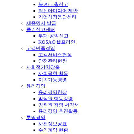
불편/고충신고
혁신아이디어 제안
기업성장응답센터
제증명서 발급
클린신고센터
부패·공익신고
KOSAC 헬프라인
고객만족경영
고객서비스헌장
안전관리헌장
사회적가치창출
사회공헌 활동
지속가능경영
윤리경영
윤리경영헌장
임직원 행동강령
임직원 청렴 서약서
윤리경영 추진활동
투명경영
사전정보공표
수의계약 현황