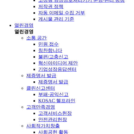
고정형 영상정보처리기기 운영·관리 방침
저작권 정책
자동 이메일 수집 거부
게시물 관리 기준
열린경영
열린경영
소통 공간
민원 접수
칭찬합니다
불편/고충신고
혁신아이디어 제안
기업성장응답센터
제증명서 발급
제증명서 발급
클린신고센터
부패·공익신고
KOSAC 헬프라인
고객만족경영
고객서비스헌장
안전관리헌장
사회적가치창출
사회공헌 활동