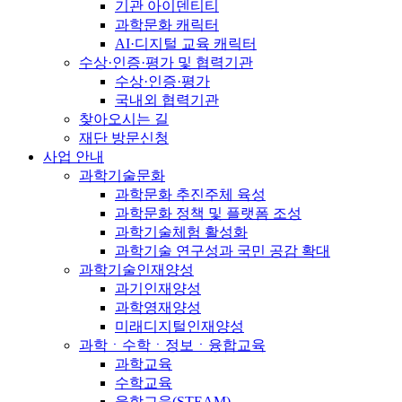
기관 아이덴티티
과학문화 캐릭터
AI·디지털 교육 캐릭터
수상·인증·평가 및 협력기관
수상·인증·평가
국내외 협력기관
찾아오시는 길
재단 방문신청
사업 안내
과학기술문화
과학문화 추진주체 육성
과학문화 정책 및 플랫폼 조성
과학기술체험 활성화
과학기술 연구성과 국민 공감 확대
과학기술인재양성
과기인재양성
과학영재양성
미래디지털인재양성
과학ㆍ수학ㆍ정보ㆍ융합교육
과학교육
수학교육
융합교육(STEAM)