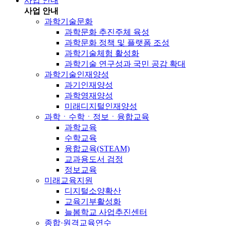
사업 안내
사업 안내
과학기술문화
과학문화 추진주체 육성
과학문화 정책 및 플랫폼 조성
과학기술체험 활성화
과학기술 연구성과 국민 공감 확대
과학기술인재양성
과기인재양성
과학영재양성
미래디지털인재양성
과학ㆍ수학ㆍ정보ㆍ융합교육
과학교육
수학교육
융합교육(STEAM)
교과용도서 검정
정보교육
미래교육지원
디지털소양확산
교육기부활성화
늘봄학교 사업추진센터
종합·원격교육연수