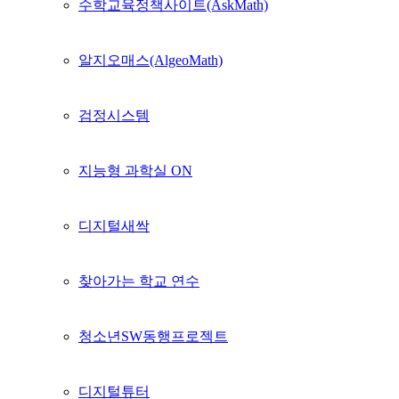
수학교육정책사이트(AskMath)
알지오매스(AlgeoMath)
검정시스템
지능형 과학실 ON
디지털새싹
찾아가는 학교 연수
청소년SW동행프로젝트
디지털튜터