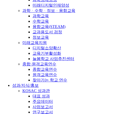
미래디지털인재양성
과학ㆍ수학ㆍ정보ㆍ융합교육
과학교육
수학교육
융합교육(STEAM)
교과용도서 검정
정보교육
미래교육지원
디지털소양확산
교육기부활성화
늘봄학교 사업추진센터
종합·원격교육연수
종합교육연수
원격교육연수
찾아가는 학교 연수
성과/지식/홍보
KOSAC 성과관
대표 성과
주요데이터
사업보고서
연구보고서