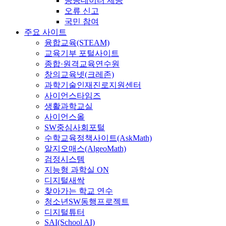
공공데이터 제공
오류 신고
국민 참여
주요 사이트
융합교육(STEAM)
교육기부 포털사이트
종합·원격교육연수원
창의교육넷(크레존)
과학기술인재진로지원센터
사이언스타임즈
생활과학교실
사이언스올
SW중심사회포털
수학교육정책사이트(AskMath)
알지오매스(AlgeoMath)
검정시스템
지능형 과학실 ON
디지털새싹
찾아가는 학교 연수
청소년SW동행프로젝트
디지털튜터
SAI(School AI)