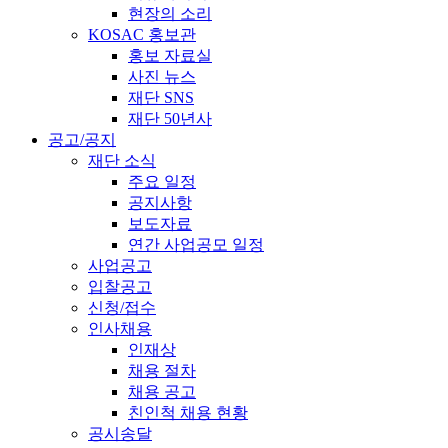
현장의 소리
KOSAC 홍보관
홍보 자료실
사진 뉴스
재단 SNS
재단 50년사
공고/공지
재단 소식
주요 일정
공지사항
보도자료
연간 사업공모 일정
사업공고
입찰공고
신청/접수
인사채용
인재상
채용 절차
채용 공고
친인척 채용 현황
공시송달