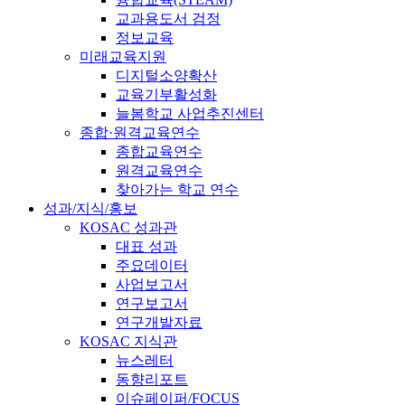
교과용도서 검정
정보교육
미래교육지원
디지털소양확산
교육기부활성화
늘봄학교 사업추진센터
종합·원격교육연수
종합교육연수
원격교육연수
찾아가는 학교 연수
성과/지식/홍보
KOSAC 성과관
대표 성과
주요데이터
사업보고서
연구보고서
연구개발자료
KOSAC 지식관
뉴스레터
동향리포트
이슈페이퍼/FOCUS