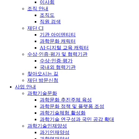
이사회
조직 안내
조직도
직원 검색
재단 CI
기관 아이덴티티
과학문화 캐릭터
AI·디지털 교육 캐릭터
수상·인증·평가 및 협력기관
수상·인증·평가
국내외 협력기관
찾아오시는 길
재단 방문신청
사업 안내
과학기술문화
과학문화 추진주체 육성
과학문화 정책 및 플랫폼 조성
과학기술체험 활성화
과학기술 연구성과 국민 공감 확대
과학기술인재양성
과기인재양성
과학영재양성