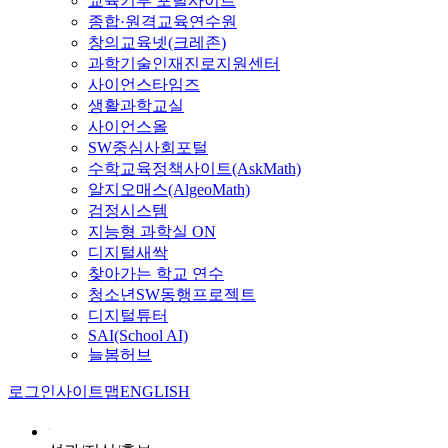
교육기부 포털사이트
종합·원격교육연수원
창의교육넷(크레존)
과학기술인재진로지원센터
사이언스타임즈
생활과학교실
사이언스올
SW중심사회포털
수학교육정책사이트(AskMath)
알지오매스(AlgeoMath)
검정시스템
지능형 과학실 ON
디지털새싹
찾아가는 학교 연수
청소년SW동행프로젝트
디지털튜터
SAI(School AI)
늘봄허브
로그인
사이트맵
ENGLISH