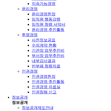
지속가능경영
윤리경영
윤리경영헌장
임직원 행동강령
임직원 청렴 서약서
윤리경영 추진활동
투명경영
사전정보공표
수의계약 현황
기관장 업무추진비
부서장 업무추진비
내부감사결과
반부패 청렴자료
인권경영
인권경영헌장
인권경영 추진활동
인권경영 자료실
인권침해 신고
정보공개
정보공개
정보공개제도안내