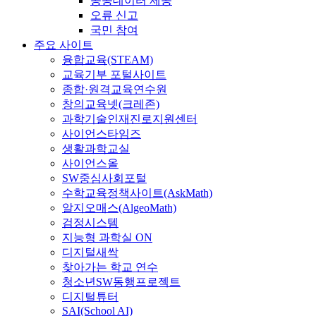
공공데이터 제공
오류 신고
국민 참여
주요 사이트
융합교육(STEAM)
교육기부 포털사이트
종합·원격교육연수원
창의교육넷(크레존)
과학기술인재진로지원센터
사이언스타임즈
생활과학교실
사이언스올
SW중심사회포털
수학교육정책사이트(AskMath)
알지오매스(AlgeoMath)
검정시스템
지능형 과학실 ON
디지털새싹
찾아가는 학교 연수
청소년SW동행프로젝트
디지털튜터
SAI(School AI)