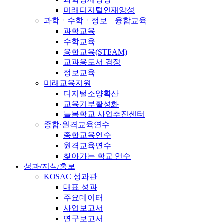
미래디지털인재양성
과학ㆍ수학ㆍ정보ㆍ융합교육
과학교육
수학교육
융합교육(STEAM)
교과용도서 검정
정보교육
미래교육지원
디지털소양확산
교육기부활성화
늘봄학교 사업추진센터
종합·원격교육연수
종합교육연수
원격교육연수
찾아가는 학교 연수
성과/지식/홍보
KOSAC 성과관
대표 성과
주요데이터
사업보고서
연구보고서