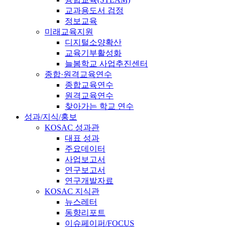
교과용도서 검정
정보교육
미래교육지원
디지털소양확산
교육기부활성화
늘봄학교 사업추진센터
종합·원격교육연수
종합교육연수
원격교육연수
찾아가는 학교 연수
성과/지식/홍보
KOSAC 성과관
대표 성과
주요데이터
사업보고서
연구보고서
연구개발자료
KOSAC 지식관
뉴스레터
동향리포트
이슈페이퍼/FOCUS