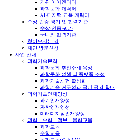
기관 아이덴티티
과학문화 캐릭터
AI·디지털 교육 캐릭터
수상·인증·평가 및 협력기관
수상·인증·평가
국내외 협력기관
찾아오시는 길
재단 방문신청
사업 안내
과학기술문화
과학문화 추진주체 육성
과학문화 정책 및 플랫폼 조성
과학기술체험 활성화
과학기술 연구성과 국민 공감 확대
과학기술인재양성
과기인재양성
과학영재양성
미래디지털인재양성
과학ㆍ수학ㆍ정보ㆍ융합교육
과학교육
수학교육
융합교육(STEAM)