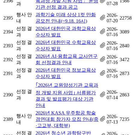
2396
육과정 개발 지원 사업」 운영
1566
07-28
과
기관 선정 결과 공고
행사 안
과학기술 미래 상상 1컷 만화
2026-
2395
22758
07-20
내
공모전 안내(~9.18. 16시)
선정 결
2026년 대한민국 과학교육상
2026-
2394
3089
07-16
과
수상자 발표
선정 결
2026년 대한민국 수학교육상
2026-
2393
2840
07-16
과
수상자 발표
선정 결
2026년 AI·융합교육 교사연구
2026-
2392
3472
07-16
과
회 선정결과 안내
선정 결
2026년 대한민국 정보교육상
2026-
2391
2873
07-16
과
수상자 발표
｢2026년 교원양성기관 교육과
선정 결
2026-
정 개발 지원 사업｣ 서류평가
2390
2863
07-14
과
결과 및 발표평가 대상 기관
안내
2026년 KASA 우주항공 학술
행사 안
2026-
2389
경연대회 참가자 모집 안내(중
7235
07-13
내
·고교부, 대학부)
선정 결
2026년 청소년 과학탐구반
2026-