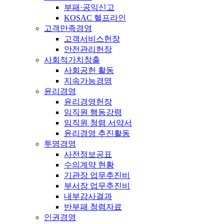
부패·공익신고
KOSAC 헬프라인
고객만족경영
고객서비스헌장
안전관리헌장
사회적가치창출
사회공헌 활동
지속가능경영
윤리경영
윤리경영헌장
임직원 행동강령
임직원 청렴 서약서
윤리경영 추진활동
투명경영
사전정보공표
수의계약 현황
기관장 업무추진비
부서장 업무추진비
내부감사결과
반부패 청렴자료
인권경영