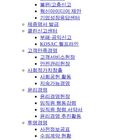
불편/고충신고
혁신아이디어 제안
기업성장응답센터
제증명서 발급
클린신고센터
부패·공익신고
KOSAC 헬프라인
고객만족경영
고객서비스헌장
안전관리헌장
사회적가치창출
사회공헌 활동
지속가능경영
윤리경영
윤리경영헌장
임직원 행동강령
임직원 청렴 서약서
윤리경영 추진활동
투명경영
사전정보공표
수의계약 현황