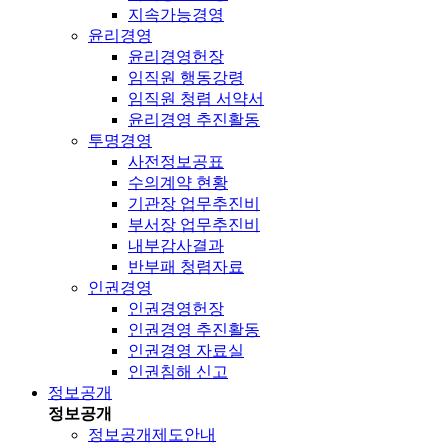
지속가능경영
윤리경영
윤리경영헌장
임직원 행동강령
임직원 청렴 서약서
윤리경영 추진활동
투명경영
사전정보공표
수의계약 현황
기관장 업무추진비
부서장 업무추진비
내부감사결과
반부패 청렴자료
인권경영
인권경영헌장
인권경영 추진활동
인권경영 자료실
인권침해 신고
정보공개
정보공개
정보공개제도안내