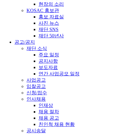
현장의 소리
KOSAC 홍보관
홍보 자료실
사진 뉴스
재단 SNS
재단 50년사
공고/공지
재단 소식
주요 일정
공지사항
보도자료
연간 사업공모 일정
사업공고
입찰공고
신청/접수
인사채용
인재상
채용 절차
채용 공고
친인척 채용 현황
공시송달