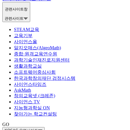
관련사이트창
관련사이트
STEAM교육
교육기부
사이언스올
알지오매스(AlgeoMath)
종합·원격교육연수원
과학기술인재진로지원센터
생활과학교실
소프트웨어중심사회
한국과학창의재단 검정시스템
사이언스타임즈
AskMath
창의교육넷 (크레존)
사이언스 TV
지능형과학실 ON
찾아가는 학교컨설팅
GO