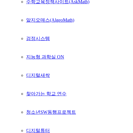
수학교육정책사이트(AskMath)
알지오매스(AlgeoMath)
검정시스템
지능형 과학실 ON
디지털새싹
찾아가는 학교 연수
청소년SW동행프로젝트
디지털튜터