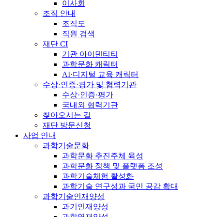
이사회
조직 안내
조직도
직원 검색
재단 CI
기관 아이덴티티
과학문화 캐릭터
AI·디지털 교육 캐릭터
수상·인증·평가 및 협력기관
수상·인증·평가
국내외 협력기관
찾아오시는 길
재단 방문신청
사업 안내
과학기술문화
과학문화 추진주체 육성
과학문화 정책 및 플랫폼 조성
과학기술체험 활성화
과학기술 연구성과 국민 공감 확대
과학기술인재양성
과기인재양성
과학영재양성