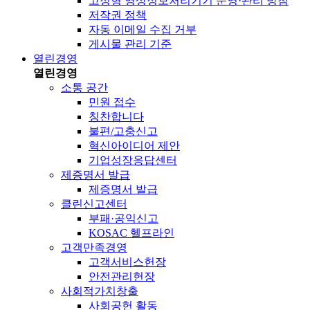
고정형 영상정보처리기기 운영·관리 방침
저작권 정책
자동 이메일 수집 거부
게시물 관리 기준
열린경영
열린경영
소통 공간
민원 접수
칭찬합니다
불편/고충신고
혁신아이디어 제안
기업성장응답센터
제증명서 발급
제증명서 발급
클린신고센터
부패·공익신고
KOSAC 헬프라인
고객만족경영
고객서비스헌장
안전관리헌장
사회적가치창출
사회공헌 활동