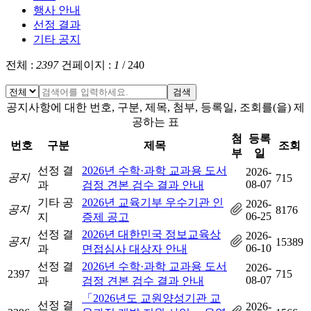
행사 안내
선정 결과
기타 공지
전체 :
2397
건
페이지 :
1
/
240
검색
공지사항에 대한 번호, 구분, 제목, 첨부, 등록일, 조회를(을) 제
공하는 표
첨
등록
번호
구분
제목
조회
부
일
선정 결
2026년 수학·과학 교과용 도서
2026-
공지
715
08-07
과
검정 견본 검수 결과 안내
기타 공
2026년 교육기부 우수기관 인
2026-
공지
8176
06-25
지
증제 공고
선정 결
2026년 대한민국 정보교육상
2026-
공지
15389
06-10
과
면접심사 대상자 안내
선정 결
2026년 수학·과학 교과용 도서
2026-
2397
715
08-07
과
검정 견본 검수 결과 안내
「2026년도 교원양성기관 교
선정 결
2026-