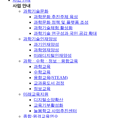
사업 안내
사업 안내
과학기술문화
과학문화 추진주체 육성
과학문화 정책 및 플랫폼 조성
과학기술체험 활성화
과학기술 연구성과 국민 공감 확대
과학기술인재양성
과기인재양성
과학영재양성
미래디지털인재양성
과학ㆍ수학ㆍ정보ㆍ융합교육
과학교육
수학교육
융합교육(STEAM)
교과용도서 검정
정보교육
미래교육지원
디지털소양확산
교육기부활성화
늘봄학교 사업추진센터
종합·원격교육연수