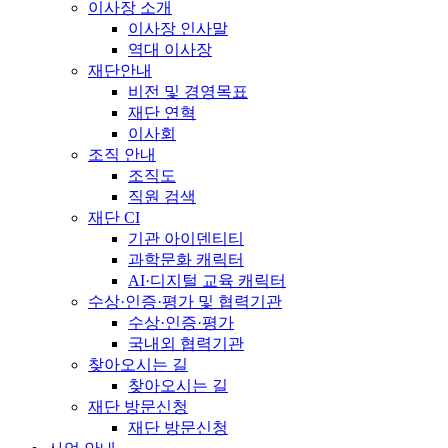
이사장 소개
이사장 인사말
역대 이사장
재단안내
비전 및 경영목표
재단 연혁
이사회
조직 안내
조직도
직원 검색
재단 CI
기관 아이덴티티
과학문화 캐릭터
AI·디지털 교육 캐릭터
수상·인증·평가 및 협력기관
수상·인증·평가
국내외 협력기관
찾아오시는 길
찾아오시는 길
재단 방문신청
재단 방문신청