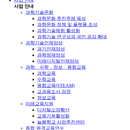
사업 안내
사업 안내
과학기술문화
과학문화 추진주체 육성
과학문화 정책 및 플랫폼 조성
과학기술체험 활성화
과학기술 연구성과 국민 공감 확대
과학기술인재양성
과기인재양성
과학영재양성
미래디지털인재양성
과학ㆍ수학ㆍ정보ㆍ융합교육
과학교육
수학교육
융합교육(STEAM)
교과용도서 검정
정보교육
미래교육지원
디지털소양확산
교육기부활성화
늘봄학교 사업추진센터
종합·원격교육연수