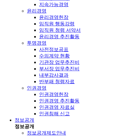
지속가능경영
윤리경영
윤리경영헌장
임직원 행동강령
임직원 청렴 서약서
윤리경영 추진활동
투명경영
사전정보공표
수의계약 현황
기관장 업무추진비
부서장 업무추진비
내부감사결과
반부패 청렴자료
인권경영
인권경영헌장
인권경영 추진활동
인권경영 자료실
인권침해 신고
정보공개
정보공개
정보공개제도안내