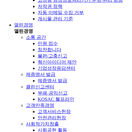
고정형 영상정보처리기기 운영·관리 방침
저작권 정책
자동 이메일 수집 거부
게시물 관리 기준
열린경영
열린경영
소통 공간
민원 접수
칭찬합니다
불편/고충신고
혁신아이디어 제안
기업성장응답센터
제증명서 발급
제증명서 발급
클린신고센터
부패·공익신고
KOSAC 헬프라인
고객만족경영
고객서비스헌장
안전관리헌장
사회적가치창출
사회공헌 활동