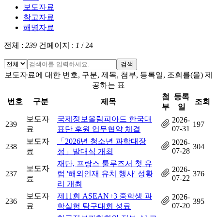
보도자료
참고자료
해명자료
전체 :
239
건
페이지 :
1
/
24
검색
보도자료에 대한 번호, 구분, 제목, 첨부, 등록일, 조회를(을) 제
공하는 표
첨
등록
번호
구분
제목
조회
부
일
보도자
국제정보올림피아드 한국대
2026-
239
197
07-31
료
표단 후원 업무협약 체결
보도자
「2026년 청소년 과학대장
2026-
238
304
07-28
료
정」발대식 개최
재단, 프랑스 툴루즈서 첫 유
보도자
2026-
237
럽 '해외인재 유치 행사' 성황
376
07-22
료
리 개최
보도자
제11회 ASEAN+3 중학생 과
2026-
236
395
07-20
료
학실험 탐구대회 성료