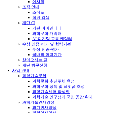
이사회
조직 안내
조직도
직원 검색
재단 CI
기관 아이덴티티
과학문화 캐릭터
AI·디지털 교육 캐릭터
수상·인증·평가 및 협력기관
수상·인증·평가
국내외 협력기관
찾아오시는 길
재단 방문신청
사업 안내
과학기술문화
과학문화 추진주체 육성
과학문화 정책 및 플랫폼 조성
과학기술체험 활성화
과학기술 연구성과 국민 공감 확대
과학기술인재양성
과기인재양성
과학영재양성