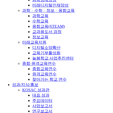
미래디지털인재양성
과학ㆍ수학ㆍ정보ㆍ융합교육
과학교육
수학교육
융합교육(STEAM)
교과용도서 검정
정보교육
미래교육지원
디지털소양확산
교육기부활성화
늘봄학교 사업추진센터
종합·원격교육연수
종합교육연수
원격교육연수
찾아가는 학교 연수
성과/지식/홍보
KOSAC 성과관
대표 성과
주요데이터
사업보고서
연구보고서