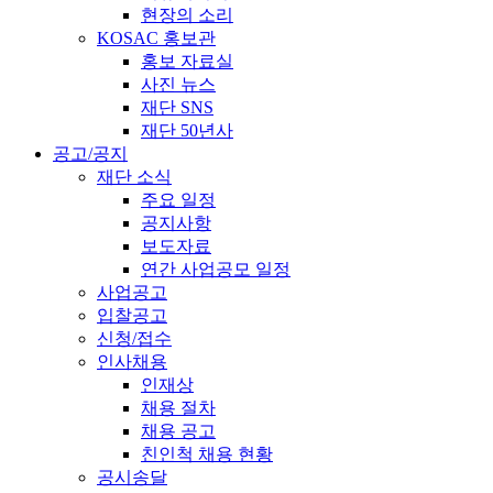
현장의 소리
KOSAC 홍보관
홍보 자료실
사진 뉴스
재단 SNS
재단 50년사
공고/공지
재단 소식
주요 일정
공지사항
보도자료
연간 사업공모 일정
사업공고
입찰공고
신청/접수
인사채용
인재상
채용 절차
채용 공고
친인척 채용 현황
공시송달