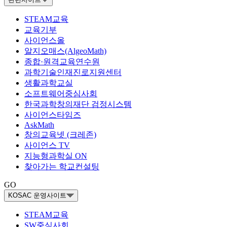
STEAM교육
교육기부
사이언스올
알지오매스(AlgeoMath)
종합·원격교육연수원
과학기술인재진로지원센터
생활과학교실
소프트웨어중심사회
한국과학창의재단 검정시스템
사이언스타임즈
AskMath
창의교육넷 (크레존)
사이언스 TV
지능형과학실 ON
찾아가는 학교컨설팅
GO
KOSAC 운영사이트
STEAM교육
SW중심사회