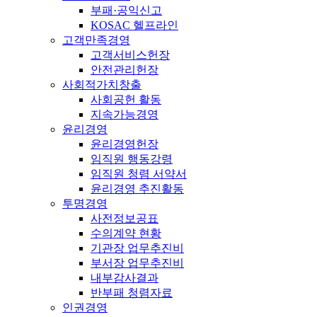
부패·공익신고
KOSAC 헬프라인
고객만족경영
고객서비스헌장
안전관리헌장
사회적가치창출
사회공헌 활동
지속가능경영
윤리경영
윤리경영헌장
임직원 행동강령
임직원 청렴 서약서
윤리경영 추진활동
투명경영
사전정보공표
수의계약 현황
기관장 업무추진비
부서장 업무추진비
내부감사결과
반부패 청렴자료
인권경영