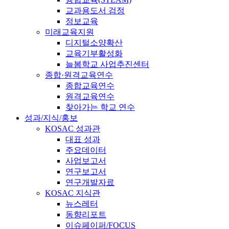
교과용도서 검정
정보교육
미래교육지원
디지털소양확산
교육기부활성화
늘봄학교 사업추진센터
종합·원격교육연수
종합교육연수
원격교육연수
찾아가는 학교 연수
성과/지식/홍보
KOSAC 성과관
대표 성과
주요데이터
사업보고서
연구보고서
연구개발자료
KOSAC 지식관
뉴스레터
동향리포트
이슈페이퍼/FOCUS