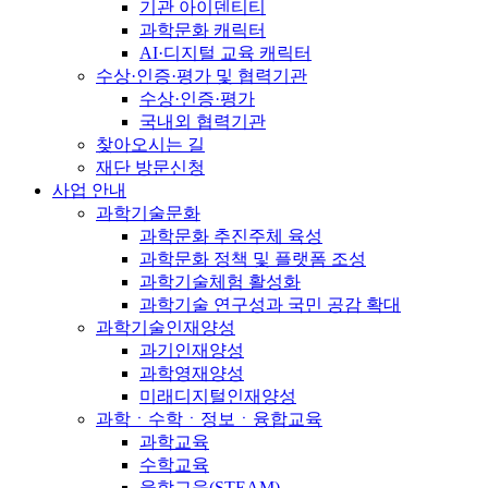
기관 아이덴티티
과학문화 캐릭터
AI·디지털 교육 캐릭터
수상·인증·평가 및 협력기관
수상·인증·평가
국내외 협력기관
찾아오시는 길
재단 방문신청
사업 안내
과학기술문화
과학문화 추진주체 육성
과학문화 정책 및 플랫폼 조성
과학기술체험 활성화
과학기술 연구성과 국민 공감 확대
과학기술인재양성
과기인재양성
과학영재양성
미래디지털인재양성
과학ㆍ수학ㆍ정보ㆍ융합교육
과학교육
수학교육
융합교육(STEAM)