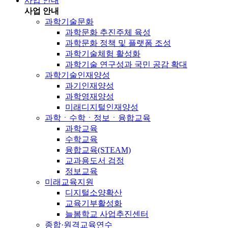
사업 안내
사업 안내
과학기술문화
과학문화 추진주체 육성
과학문화 정책 및 플랫폼 조성
과학기술체험 활성화
과학기술 연구성과 국민 공감 확대
과학기술인재양성
과기인재양성
과학영재양성
미래디지털인재양성
과학ㆍ수학ㆍ정보ㆍ융합교육
과학교육
수학교육
융합교육(STEAM)
교과용도서 검정
정보교육
미래교육지원
디지털소양확산
교육기부활성화
늘봄학교 사업추진센터
종합·원격교육연수