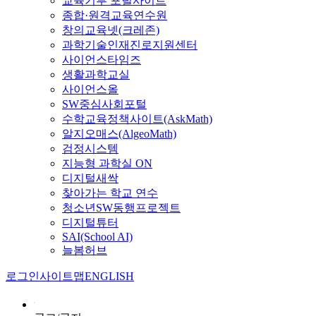
교육기부 포털사이트
종합·원격교육연수원
창의교육넷(크레존)
과학기술인재진로지원센터
사이언스타임즈
생활과학교실
사이언스올
SW중심사회포털
수학교육정책사이트(AskMath)
알지오매스(AlgeoMath)
검정시스템
지능형 과학실 ON
디지털새싹
찾아가는 학교 연수
청소년SW동행프로젝트
디지털튜터
SAI(School AI)
늘봄허브
로그인
사이트맵
ENGLISH