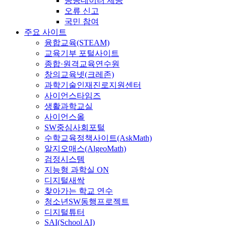
공공데이터 제공
오류 신고
국민 참여
주요 사이트
융합교육(STEAM)
교육기부 포털사이트
종합·원격교육연수원
창의교육넷(크레존)
과학기술인재진로지원센터
사이언스타임즈
생활과학교실
사이언스올
SW중심사회포털
수학교육정책사이트(AskMath)
알지오매스(AlgeoMath)
검정시스템
지능형 과학실 ON
디지털새싹
찾아가는 학교 연수
청소년SW동행프로젝트
디지털튜터
SAI(School AI)