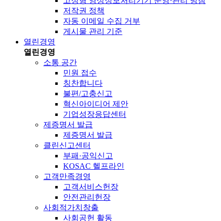
고정형 영상정보처리기기 운영·관리 방침
저작권 정책
자동 이메일 수집 거부
게시물 관리 기준
열린경영
열린경영
소통 공간
민원 접수
칭찬합니다
불편/고충신고
혁신아이디어 제안
기업성장응답센터
제증명서 발급
제증명서 발급
클린신고센터
부패·공익신고
KOSAC 헬프라인
고객만족경영
고객서비스헌장
안전관리헌장
사회적가치창출
사회공헌 활동