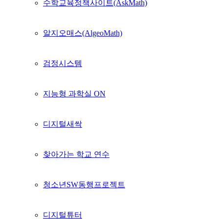
수학교육정책사이트(AskMath)
알지오매스(AlgeoMath)
검정시스템
지능형 과학실 ON
디지털새싹
찾아가는 학교 연수
청소년SW동행프로젝트
디지털튜터