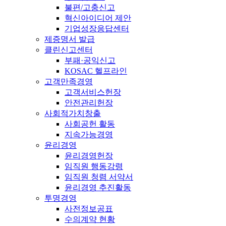
불편/고충신고
혁신아이디어 제안
기업성장응답센터
제증명서 발급
클린신고센터
부패·공익신고
KOSAC 헬프라인
고객만족경영
고객서비스헌장
안전관리헌장
사회적가치창출
사회공헌 활동
지속가능경영
윤리경영
윤리경영헌장
임직원 행동강령
임직원 청렴 서약서
윤리경영 추진활동
투명경영
사전정보공표
수의계약 현황