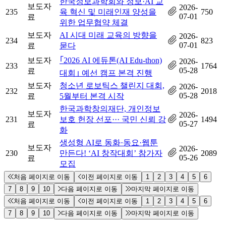
한국정보과학회와 정보·AI 교
보도자
2026-
235
육 혁신 및 미래인재 양성을
750
07-01
료
위한 업무협약 체결
보도자
AI 시대 미래 교육의 방향을
2026-
234
823
07-01
료
묻다
보도자
｢2026 AI 에듀톤(AI Edu-thon)
2026-
233
1764
05-28
료
대회｣ 예선 캠프 본격 진행
보도자
청소년 로보틱스 챌린지 대회,
2026-
232
2018
05-28
료
5월부터 본격 시작
한국과학창의재단, 개인정보
보도자
2026-
231
보호 헌장 선포··· 국민 신뢰 강
1494
05-27
료
화
생성형 AI로 동화·동요·웹툰
보도자
2026-
230
만든다! ‘AI 창작대회’ 참가자
2089
05-26
료
모집
처음 페이지로 이동
이전 페이지로 이동
1
2
3
4
5
6
7
8
9
10
다음 페이지로 이동
마지막 페이지로 이동
처음 페이지로 이동
이전 페이지로 이동
1
2
3
4
5
6
7
8
9
10
다음 페이지로 이동
마지막 페이지로 이동