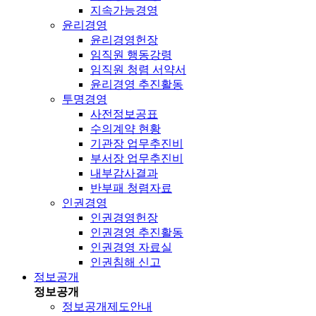
지속가능경영
윤리경영
윤리경영헌장
임직원 행동강령
임직원 청렴 서약서
윤리경영 추진활동
투명경영
사전정보공표
수의계약 현황
기관장 업무추진비
부서장 업무추진비
내부감사결과
반부패 청렴자료
인권경영
인권경영헌장
인권경영 추진활동
인권경영 자료실
인권침해 신고
정보공개
정보공개
정보공개제도안내