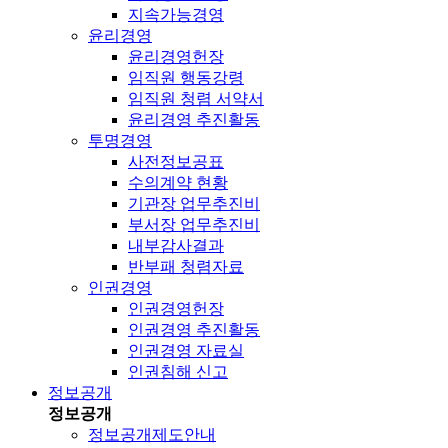
지속가능경영
윤리경영
윤리경영헌장
임직원 행동강령
임직원 청렴 서약서
윤리경영 추진활동
투명경영
사전정보공표
수의계약 현황
기관장 업무추진비
부서장 업무추진비
내부감사결과
반부패 청렴자료
인권경영
인권경영헌장
인권경영 추진활동
인권경영 자료실
인권침해 신고
정보공개
정보공개
정보공개제도안내