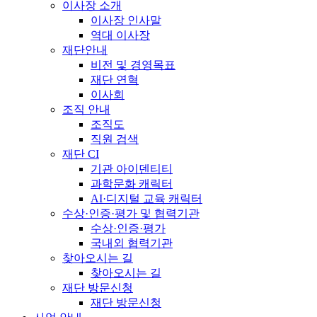
이사장 소개
이사장 인사말
역대 이사장
재단안내
비전 및 경영목표
재단 연혁
이사회
조직 안내
조직도
직원 검색
재단 CI
기관 아이덴티티
과학문화 캐릭터
AI·디지털 교육 캐릭터
수상·인증·평가 및 협력기관
수상·인증·평가
국내외 협력기관
찾아오시는 길
찾아오시는 길
재단 방문신청
재단 방문신청