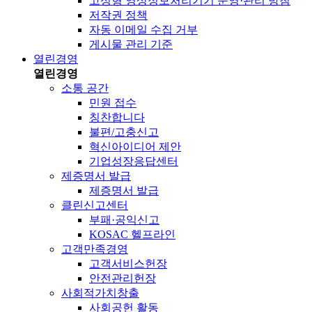
고정형 영상정보처리기기 운영·관리 방침
저작권 정책
자동 이메일 수집 거부
게시물 관리 기준
열린경영
열린경영
소통 공간
민원 접수
칭찬합니다
불편/고충신고
혁신아이디어 제안
기업성장응답센터
제증명서 발급
제증명서 발급
클린신고센터
부패·공익신고
KOSAC 헬프라인
고객만족경영
고객서비스헌장
안전관리헌장
사회적가치창출
사회공헌 활동