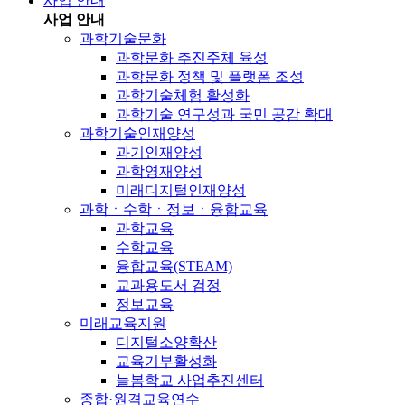
사업 안내
사업 안내
과학기술문화
과학문화 추진주체 육성
과학문화 정책 및 플랫폼 조성
과학기술체험 활성화
과학기술 연구성과 국민 공감 확대
과학기술인재양성
과기인재양성
과학영재양성
미래디지털인재양성
과학ㆍ수학ㆍ정보ㆍ융합교육
과학교육
수학교육
융합교육(STEAM)
교과용도서 검정
정보교육
미래교육지원
디지털소양확산
교육기부활성화
늘봄학교 사업추진센터
종합·원격교육연수