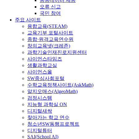
공공데이터 제공
오류 신고
국민 참여
주요 사이트
융합교육(STEAM)
교육기부 포털사이트
종합·원격교육연수원
창의교육넷(크레존)
과학기술인재진로지원센터
사이언스타임즈
생활과학교실
사이언스올
SW중심사회포털
수학교육정책사이트(AskMath)
알지오매스(AlgeoMath)
검정시스템
지능형 과학실 ON
디지털새싹
찾아가는 학교 연수
청소년SW동행프로젝트
디지털튜터
SAI(School AI)