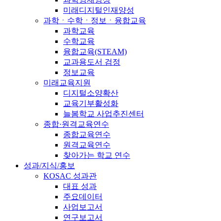
미래디지털인재양성
과학ㆍ수학ㆍ정보ㆍ융합교육
과학교육
수학교육
융합교육(STEAM)
교과용도서 검정
정보교육
미래교육지원
디지털소양확산
교육기부활성화
늘봄학교 사업추진센터
종합·원격교육연수
종합교육연수
원격교육연수
찾아가는 학교 연수
성과/지식/홍보
KOSAC 성과관
대표 성과
주요데이터
사업보고서
연구보고서