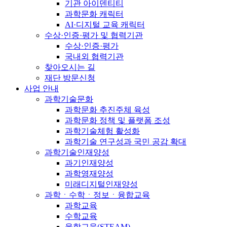
기관 아이덴티티
과학문화 캐릭터
AI·디지털 교육 캐릭터
수상·인증·평가 및 협력기관
수상·인증·평가
국내외 협력기관
찾아오시는 길
재단 방문신청
사업 안내
과학기술문화
과학문화 추진주체 육성
과학문화 정책 및 플랫폼 조성
과학기술체험 활성화
과학기술 연구성과 국민 공감 확대
과학기술인재양성
과기인재양성
과학영재양성
미래디지털인재양성
과학ㆍ수학ㆍ정보ㆍ융합교육
과학교육
수학교육
융합교육(STEAM)