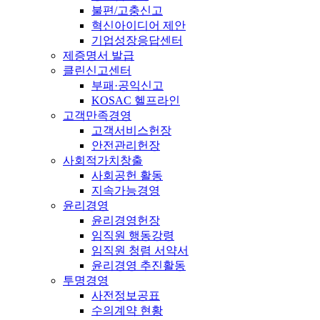
불편/고충신고
혁신아이디어 제안
기업성장응답센터
제증명서 발급
클린신고센터
부패·공익신고
KOSAC 헬프라인
고객만족경영
고객서비스헌장
안전관리헌장
사회적가치창출
사회공헌 활동
지속가능경영
윤리경영
윤리경영헌장
임직원 행동강령
임직원 청렴 서약서
윤리경영 추진활동
투명경영
사전정보공표
수의계약 현황