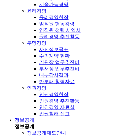
지속가능경영
윤리경영
윤리경영헌장
임직원 행동강령
임직원 청렴 서약서
윤리경영 추진활동
투명경영
사전정보공표
수의계약 현황
기관장 업무추진비
부서장 업무추진비
내부감사결과
반부패 청렴자료
인권경영
인권경영헌장
인권경영 추진활동
인권경영 자료실
인권침해 신고
정보공개
정보공개
정보공개제도안내