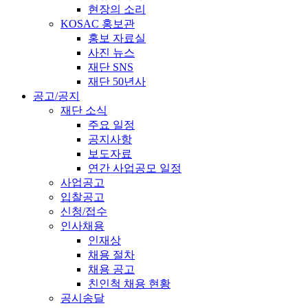
현장의 소리
KOSAC 홍보관
홍보 자료실
사진 뉴스
재단 SNS
재단 50년사
공고/공지
재단 소식
주요 일정
공지사항
보도자료
연간 사업공모 일정
사업공고
입찰공고
신청/접수
인사채용
인재상
채용 절차
채용 공고
친인척 채용 현황
공시송달