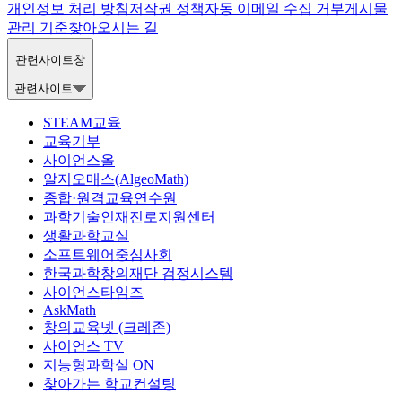
개인정보 처리 방침
저작권 정책
자동 이메일 수집 거부
게시물
관리 기준
찾아오시는 길
관련사이트창
관련사이트
STEAM교육
교육기부
사이언스올
알지오매스(AlgeoMath)
종합·원격교육연수원
과학기술인재진로지원센터
생활과학교실
소프트웨어중심사회
한국과학창의재단 검정시스템
사이언스타임즈
AskMath
창의교육넷 (크레존)
사이언스 TV
지능형과학실 ON
찾아가는 학교컨설팅