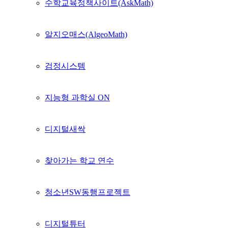
수학교육정책사이트(AskMath)
알지오매스(AlgeoMath)
검정시스템
지능형 과학실 ON
디지털새싹
찾아가는 학교 연수
청소년SW동행프로젝트
디지털튜터