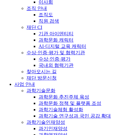
이사회
조직 안내
조직도
직원 검색
재단 CI
기관 아이덴티티
과학문화 캐릭터
AI·디지털 교육 캐릭터
수상·인증·평가 및 협력기관
수상·인증·평가
국내외 협력기관
찾아오시는 길
재단 방문신청
사업 안내
과학기술문화
과학문화 추진주체 육성
과학문화 정책 및 플랫폼 조성
과학기술체험 활성화
과학기술 연구성과 국민 공감 확대
과학기술인재양성
과기인재양성
과학영재양성