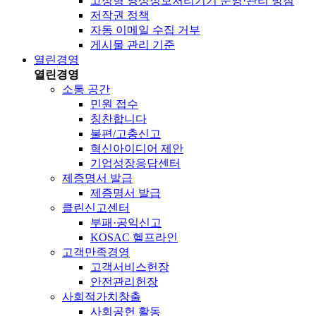
고정형 영상정보처리기기 운영·관리 방침
저작권 정책
자동 이메일 수집 거부
게시물 관리 기준
열린경영
열린경영
소통 공간
민원 접수
칭찬합니다
불편/고충신고
혁신아이디어 제안
기업성장응답센터
제증명서 발급
제증명서 발급
클린신고센터
부패·공익신고
KOSAC 헬프라인
고객만족경영
고객서비스헌장
안전관리헌장
사회적가치창출
사회공헌 활동