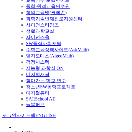
교육기부 포털사이트
종합·원격교육연수원
창의교육넷(크레존)
과학기술인재진로지원센터
사이언스타임즈
생활과학교실
사이언스올
SW중심사회포털
수학교육정책사이트(AskMath)
알지오매스(AlgeoMath)
검정시스템
지능형 과학실 ON
디지털새싹
찾아가는 학교 연수
청소년SW동행프로젝트
디지털튜터
SAI(School AI)
늘봄허브
로그인
사이트맵
ENGLISH