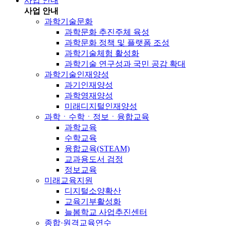
사업 안내
사업 안내
과학기술문화
과학문화 추진주체 육성
과학문화 정책 및 플랫폼 조성
과학기술체험 활성화
과학기술 연구성과 국민 공감 확대
과학기술인재양성
과기인재양성
과학영재양성
미래디지털인재양성
과학ㆍ수학ㆍ정보ㆍ융합교육
과학교육
수학교육
융합교육(STEAM)
교과용도서 검정
정보교육
미래교육지원
디지털소양확산
교육기부활성화
늘봄학교 사업추진센터
종합·원격교육연수