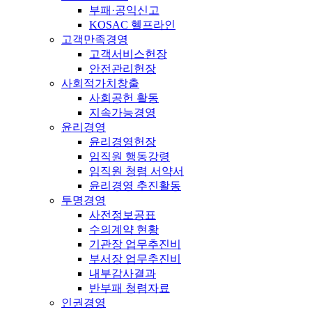
부패·공익신고
KOSAC 헬프라인
고객만족경영
고객서비스헌장
안전관리헌장
사회적가치창출
사회공헌 활동
지속가능경영
윤리경영
윤리경영헌장
임직원 행동강령
임직원 청렴 서약서
윤리경영 추진활동
투명경영
사전정보공표
수의계약 현황
기관장 업무추진비
부서장 업무추진비
내부감사결과
반부패 청렴자료
인권경영