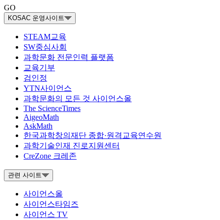
GO
KOSAC 운영사이트
STEAM교육
SW중심사회
과학문화 전문인력 플랫폼
교육기부
검인정
YTN사이언스
과학문화의 모든 것 사이언스올
The ScienceTimes
AigeoMath
AskMath
한국과학창의재단 종합·원격교육연수원
과학기술인재 진로지원센터
CreZone 크레존
관련 사이트
사이언스올
사이언스타임즈
사이언스 TV