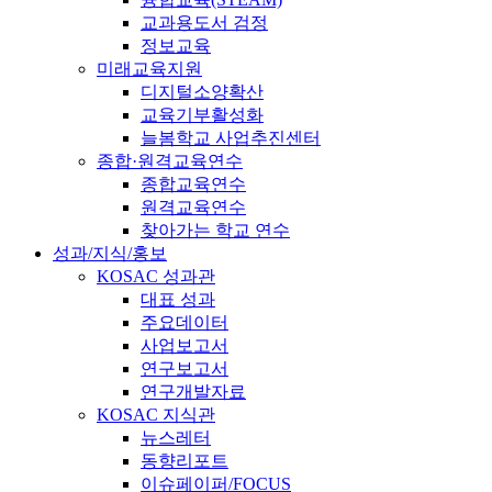
교과용도서 검정
정보교육
미래교육지원
디지털소양확산
교육기부활성화
늘봄학교 사업추진센터
종합·원격교육연수
종합교육연수
원격교육연수
찾아가는 학교 연수
성과/지식/홍보
KOSAC 성과관
대표 성과
주요데이터
사업보고서
연구보고서
연구개발자료
KOSAC 지식관
뉴스레터
동향리포트
이슈페이퍼/FOCUS