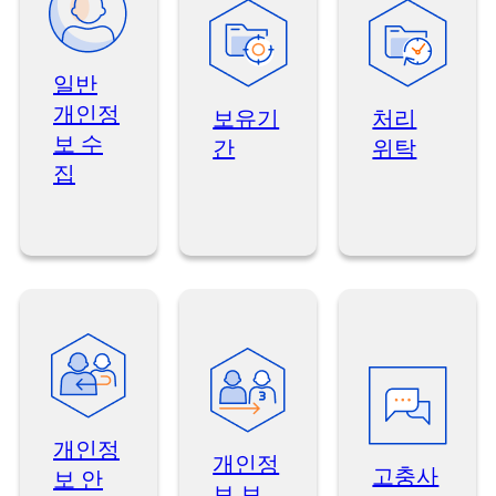
일반
개인정
보유기
처리
보 수
간
위탁
집
개인정
개인정
고충사
보 안
보 보