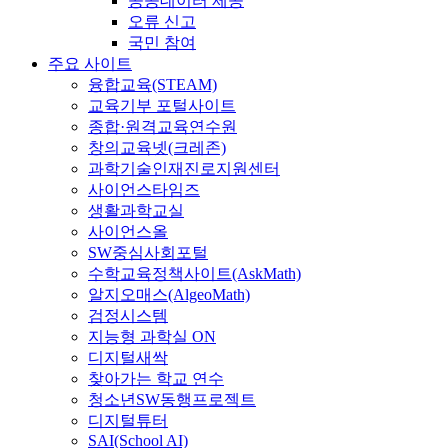
공공데이터 제공
오류 신고
국민 참여
주요 사이트
융합교육(STEAM)
교육기부 포털사이트
종합·원격교육연수원
창의교육넷(크레존)
과학기술인재진로지원센터
사이언스타임즈
생활과학교실
사이언스올
SW중심사회포털
수학교육정책사이트(AskMath)
알지오매스(AlgeoMath)
검정시스템
지능형 과학실 ON
디지털새싹
찾아가는 학교 연수
청소년SW동행프로젝트
디지털튜터
SAI(School AI)