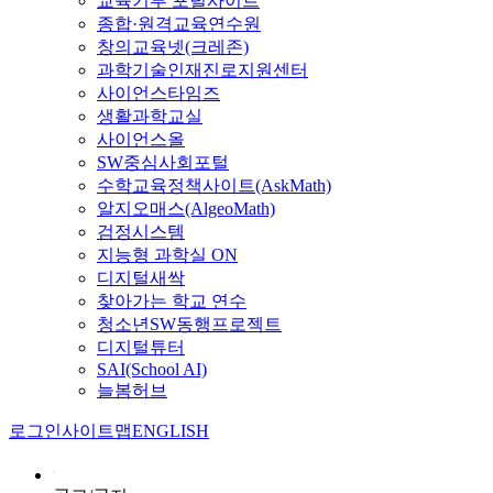
교육기부 포털사이트
종합·원격교육연수원
창의교육넷(크레존)
과학기술인재진로지원센터
사이언스타임즈
생활과학교실
사이언스올
SW중심사회포털
수학교육정책사이트(AskMath)
알지오매스(AlgeoMath)
검정시스템
지능형 과학실 ON
디지털새싹
찾아가는 학교 연수
청소년SW동행프로젝트
디지털튜터
SAI(School AI)
늘봄허브
로그인
사이트맵
ENGLISH