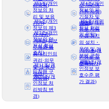
제3조(개인
제4조(개인
리목적)
보 처리에
정보의 처
정보의 파
관한 사항)
리 및 보유
기절차 및
제5조(개인
제6조(개인
제8조(개인
기간)
방법)
정보의 제3
정보 처리
정보 자동
제7조(개인
자 제공)
의 위탁)
수집 장치
정보의 안
제9조(정보
의 설치・
전성 확보
주체와 법
운영 및 거
제10조(개
조치)
정대리인의
부에 관한
인정보 보
권리·의무
제12조(개
사항)
호책임자)
제11조(권
및 그 행사
인정보 보
익침해 구
방법)
호수준 평
제13조(개
제방법)
가 결과)
인정보 처
리방침 변
경)