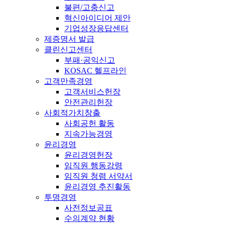
불편/고충신고
혁신아이디어 제안
기업성장응답센터
제증명서 발급
클린신고센터
부패·공익신고
KOSAC 헬프라인
고객만족경영
고객서비스헌장
안전관리헌장
사회적가치창출
사회공헌 활동
지속가능경영
윤리경영
윤리경영헌장
임직원 행동강령
임직원 청렴 서약서
윤리경영 추진활동
투명경영
사전정보공표
수의계약 현황