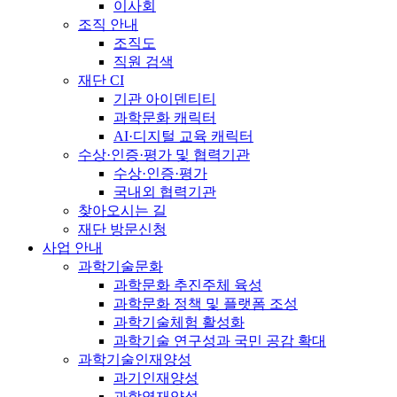
이사회
조직 안내
조직도
직원 검색
재단 CI
기관 아이덴티티
과학문화 캐릭터
AI·디지털 교육 캐릭터
수상·인증·평가 및 협력기관
수상·인증·평가
국내외 협력기관
찾아오시는 길
재단 방문신청
사업 안내
과학기술문화
과학문화 추진주체 육성
과학문화 정책 및 플랫폼 조성
과학기술체험 활성화
과학기술 연구성과 국민 공감 확대
과학기술인재양성
과기인재양성
과학영재양성