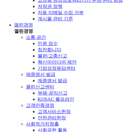
고정형 영상정보처리기기 운영·관리 방침
저작권 정책
자동 이메일 수집 거부
게시물 관리 기준
열린경영
열린경영
소통 공간
민원 접수
칭찬합니다
불편/고충신고
혁신아이디어 제안
기업성장응답센터
제증명서 발급
제증명서 발급
클린신고센터
부패·공익신고
KOSAC 헬프라인
고객만족경영
고객서비스헌장
안전관리헌장
사회적가치창출
사회공헌 활동