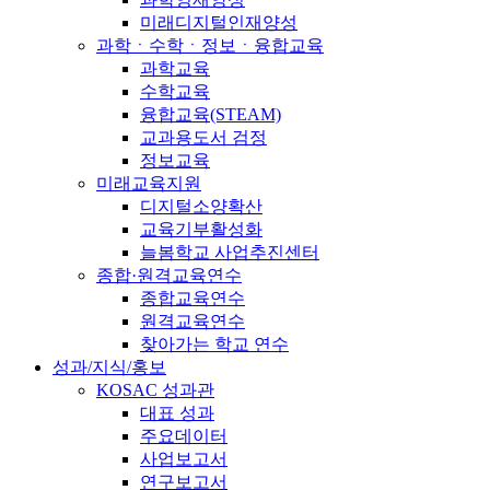
미래디지털인재양성
과학ㆍ수학ㆍ정보ㆍ융합교육
과학교육
수학교육
융합교육(STEAM)
교과용도서 검정
정보교육
미래교육지원
디지털소양확산
교육기부활성화
늘봄학교 사업추진센터
종합·원격교육연수
종합교육연수
원격교육연수
찾아가는 학교 연수
성과/지식/홍보
KOSAC 성과관
대표 성과
주요데이터
사업보고서
연구보고서