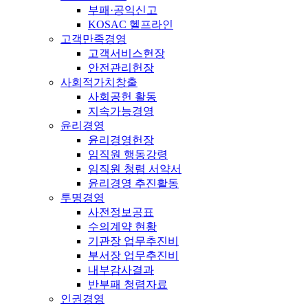
부패·공익신고
KOSAC 헬프라인
고객만족경영
고객서비스헌장
안전관리헌장
사회적가치창출
사회공헌 활동
지속가능경영
윤리경영
윤리경영헌장
임직원 행동강령
임직원 청렴 서약서
윤리경영 추진활동
투명경영
사전정보공표
수의계약 현황
기관장 업무추진비
부서장 업무추진비
내부감사결과
반부패 청렴자료
인권경영