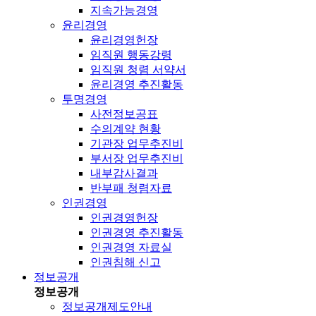
지속가능경영
윤리경영
윤리경영헌장
임직원 행동강령
임직원 청렴 서약서
윤리경영 추진활동
투명경영
사전정보공표
수의계약 현황
기관장 업무추진비
부서장 업무추진비
내부감사결과
반부패 청렴자료
인권경영
인권경영헌장
인권경영 추진활동
인권경영 자료실
인권침해 신고
정보공개
정보공개
정보공개제도안내