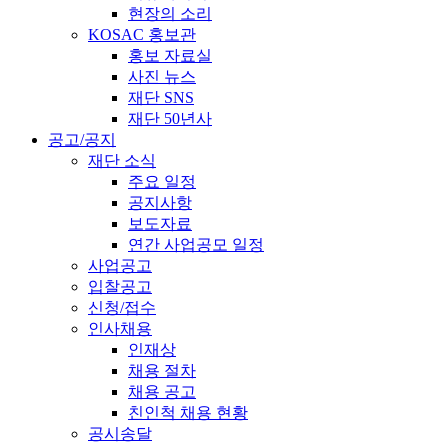
현장의 소리
KOSAC 홍보관
홍보 자료실
사진 뉴스
재단 SNS
재단 50년사
공고/공지
재단 소식
주요 일정
공지사항
보도자료
연간 사업공모 일정
사업공고
입찰공고
신청/접수
인사채용
인재상
채용 절차
채용 공고
친인척 채용 현황
공시송달