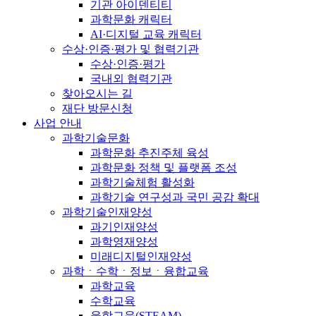
기관 아이덴티티
과학문화 캐릭터
AI·디지털 교육 캐릭터
수상·인증·평가 및 협력기관
수상·인증·평가
국내외 협력기관
찾아오시는 길
재단 방문신청
사업 안내
과학기술문화
과학문화 추진주체 육성
과학문화 정책 및 플랫폼 조성
과학기술체험 활성화
과학기술 연구성과 국민 공감 확대
과학기술인재양성
과기인재양성
과학영재양성
미래디지털인재양성
과학ㆍ수학ㆍ정보ㆍ융합교육
과학교육
수학교육
융합교육(STEAM)