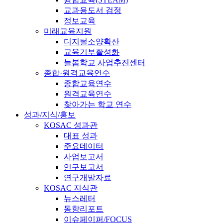
교과용도서 검정
정보교육
미래교육지원
디지털소양확산
교육기부활성화
늘봄학교 사업추진센터
종합·원격교육연수
종합교육연수
원격교육연수
찾아가는 학교 연수
성과/지식/홍보
KOSAC 성과관
대표 성과
주요데이터
사업보고서
연구보고서
연구개발자료
KOSAC 지식관
뉴스레터
동향리포트
이슈페이퍼/FOCUS