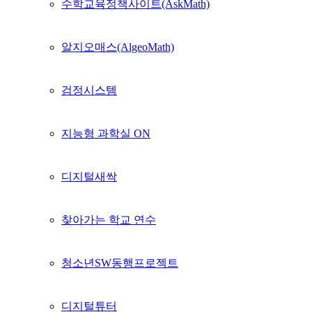
수학교육정책사이트(AskMath)
알지오매스(AlgeoMath)
검정시스템
지능형 과학실 ON
디지털새싹
찾아가는 학교 연수
청소년SW동행프로젝트
디지털튜터