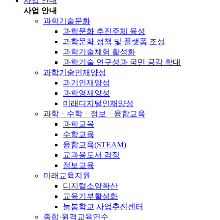
사업 안내
사업 안내
과학기술문화
과학문화 추진주체 육성
과학문화 정책 및 플랫폼 조성
과학기술체험 활성화
과학기술 연구성과 국민 공감 확대
과학기술인재양성
과기인재양성
과학영재양성
미래디지털인재양성
과학ㆍ수학ㆍ정보ㆍ융합교육
과학교육
수학교육
융합교육(STEAM)
교과용도서 검정
정보교육
미래교육지원
디지털소양확산
교육기부활성화
늘봄학교 사업추진센터
종합·원격교육연수