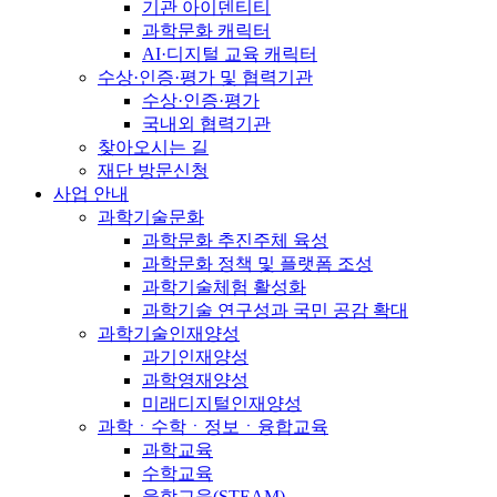
기관 아이덴티티
과학문화 캐릭터
AI·디지털 교육 캐릭터
수상·인증·평가 및 협력기관
수상·인증·평가
국내외 협력기관
찾아오시는 길
재단 방문신청
사업 안내
과학기술문화
과학문화 추진주체 육성
과학문화 정책 및 플랫폼 조성
과학기술체험 활성화
과학기술 연구성과 국민 공감 확대
과학기술인재양성
과기인재양성
과학영재양성
미래디지털인재양성
과학ㆍ수학ㆍ정보ㆍ융합교육
과학교육
수학교육
융합교육(STEAM)