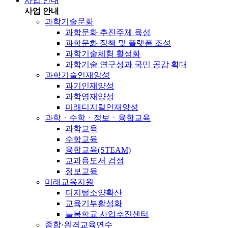
사업 안내
사업 안내
과학기술문화
과학문화 추진주체 육성
과학문화 정책 및 플랫폼 조성
과학기술체험 활성화
과학기술 연구성과 국민 공감 확대
과학기술인재양성
과기인재양성
과학영재양성
미래디지털인재양성
과학ㆍ수학ㆍ정보ㆍ융합교육
과학교육
수학교육
융합교육(STEAM)
교과용도서 검정
정보교육
미래교육지원
디지털소양확산
교육기부활성화
늘봄학교 사업추진센터
종합·원격교육연수