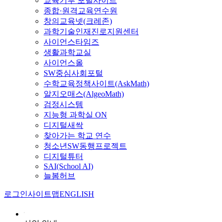
교육기부 포털사이트
종합·원격교육연수원
창의교육넷(크레존)
과학기술인재진로지원센터
사이언스타임즈
생활과학교실
사이언스올
SW중심사회포털
수학교육정책사이트(AskMath)
알지오매스(AlgeoMath)
검정시스템
지능형 과학실 ON
디지털새싹
찾아가는 학교 연수
청소년SW동행프로젝트
디지털튜터
SAI(School AI)
늘봄허브
로그인
사이트맵
ENGLISH