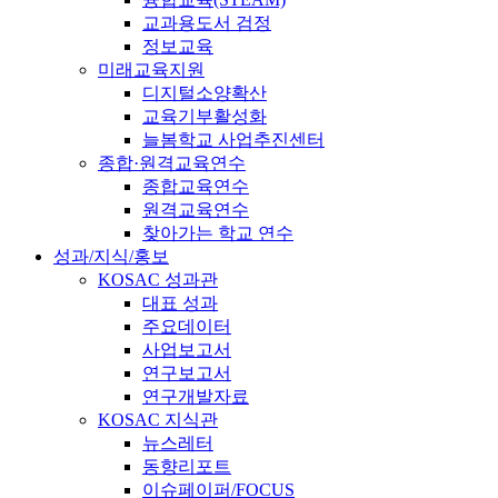
교과용도서 검정
정보교육
미래교육지원
디지털소양확산
교육기부활성화
늘봄학교 사업추진센터
종합·원격교육연수
종합교육연수
원격교육연수
찾아가는 학교 연수
성과/지식/홍보
KOSAC 성과관
대표 성과
주요데이터
사업보고서
연구보고서
연구개발자료
KOSAC 지식관
뉴스레터
동향리포트
이슈페이퍼/FOCUS