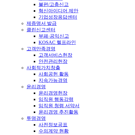
불편/고충신고
혁신아이디어 제안
기업성장응답센터
제증명서 발급
클린신고센터
부패·공익신고
KOSAC 헬프라인
고객만족경영
고객서비스헌장
안전관리헌장
사회적가치창출
사회공헌 활동
지속가능경영
윤리경영
윤리경영헌장
임직원 행동강령
임직원 청렴 서약서
윤리경영 추진활동
투명경영
사전정보공표
수의계약 현황