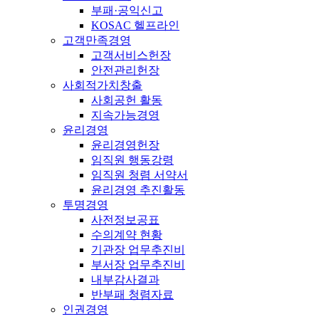
부패·공익신고
KOSAC 헬프라인
고객만족경영
고객서비스헌장
안전관리헌장
사회적가치창출
사회공헌 활동
지속가능경영
윤리경영
윤리경영헌장
임직원 행동강령
임직원 청렴 서약서
윤리경영 추진활동
투명경영
사전정보공표
수의계약 현황
기관장 업무추진비
부서장 업무추진비
내부감사결과
반부패 청렴자료
인권경영