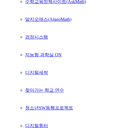
수학교육정책사이트(AskMath)
알지오매스(AlgeoMath)
검정시스템
지능형 과학실 ON
디지털새싹
찾아가는 학교 연수
청소년SW동행프로젝트
디지털튜터