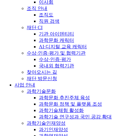
이사회
조직 안내
조직도
직원 검색
재단 CI
기관 아이덴티티
과학문화 캐릭터
AI·디지털 교육 캐릭터
수상·인증·평가 및 협력기관
수상·인증·평가
국내외 협력기관
찾아오시는 길
재단 방문신청
사업 안내
과학기술문화
과학문화 추진주체 육성
과학문화 정책 및 플랫폼 조성
과학기술체험 활성화
과학기술 연구성과 국민 공감 확대
과학기술인재양성
과기인재양성
과학영재양성