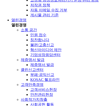
고정형 영상정보처리기기 운영·관리 방침
저작권 정책
자동 이메일 수집 거부
게시물 관리 기준
열린경영
열린경영
소통 공간
민원 접수
칭찬합니다
불편/고충신고
혁신아이디어 제안
기업성장응답센터
제증명서 발급
제증명서 발급
클린신고센터
부패·공익신고
KOSAC 헬프라인
고객만족경영
고객서비스헌장
안전관리헌장
사회적가치창출
사회공헌 활동