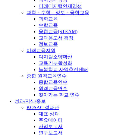
미래디지털인재양성
과학ㆍ수학ㆍ정보ㆍ융합교육
과학교육
수학교육
융합교육(STEAM)
교과용도서 검정
정보교육
미래교육지원
디지털소양확산
교육기부활성화
늘봄학교 사업추진센터
종합·원격교육연수
종합교육연수
원격교육연수
찾아가는 학교 연수
성과/지식/홍보
KOSAC 성과관
대표 성과
주요데이터
사업보고서
연구보고서