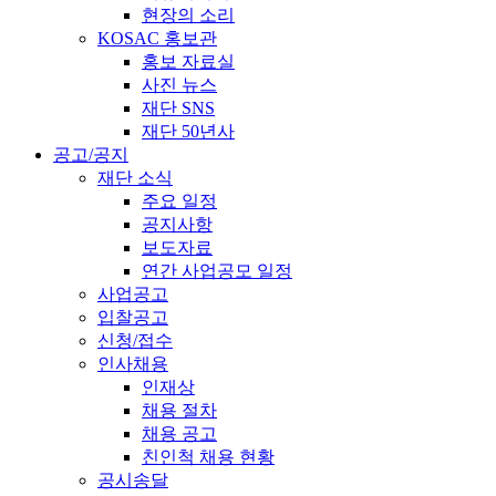
현장의 소리
KOSAC 홍보관
홍보 자료실
사진 뉴스
재단 SNS
재단 50년사
공고/공지
재단 소식
주요 일정
공지사항
보도자료
연간 사업공모 일정
사업공고
입찰공고
신청/접수
인사채용
인재상
채용 절차
채용 공고
친인척 채용 현황
공시송달