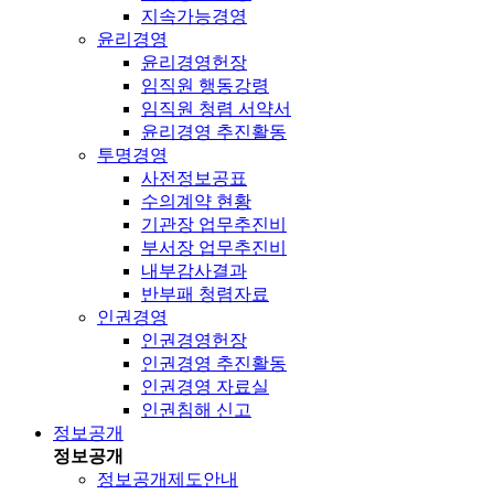
지속가능경영
윤리경영
윤리경영헌장
임직원 행동강령
임직원 청렴 서약서
윤리경영 추진활동
투명경영
사전정보공표
수의계약 현황
기관장 업무추진비
부서장 업무추진비
내부감사결과
반부패 청렴자료
인권경영
인권경영헌장
인권경영 추진활동
인권경영 자료실
인권침해 신고
정보공개
정보공개
정보공개제도안내