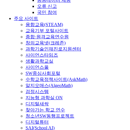
공공데이터 제공
오류 신고
국민 참여
주요 사이트
융합교육(STEAM)
교육기부 포털사이트
종합·원격교육연수원
창의교육넷(크레존)
과학기술인재진로지원센터
사이언스타임즈
생활과학교실
사이언스올
SW중심사회포털
수학교육정책사이트(AskMath)
알지오매스(AlgeoMath)
검정시스템
지능형 과학실 ON
디지털새싹
찾아가는 학교 연수
청소년SW동행프로젝트
디지털튜터
SAI(School AI)