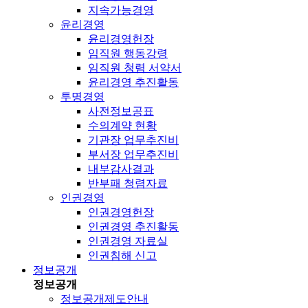
지속가능경영
윤리경영
윤리경영헌장
임직원 행동강령
임직원 청렴 서약서
윤리경영 추진활동
투명경영
사전정보공표
수의계약 현황
기관장 업무추진비
부서장 업무추진비
내부감사결과
반부패 청렴자료
인권경영
인권경영헌장
인권경영 추진활동
인권경영 자료실
인권침해 신고
정보공개
정보공개
정보공개제도안내