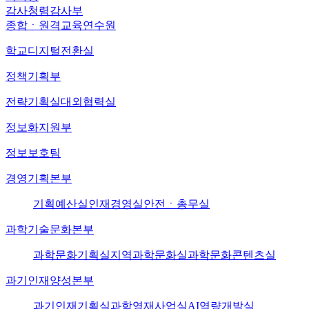
감사
청렴감사부
종합ㆍ원격교육연수원
학교디지털전환실
정책기획부
전략기획실
대외협력실
정보화지원부
정보보호팀
경영기획본부
기획예산실
인재경영실
안전ㆍ총무실
과학기술문화본부
과학문화기획실
지역과학문화실
과학문화콘텐츠실
과기인재양성본부
과기인재기획실
과학영재사업실
AI역량개발실