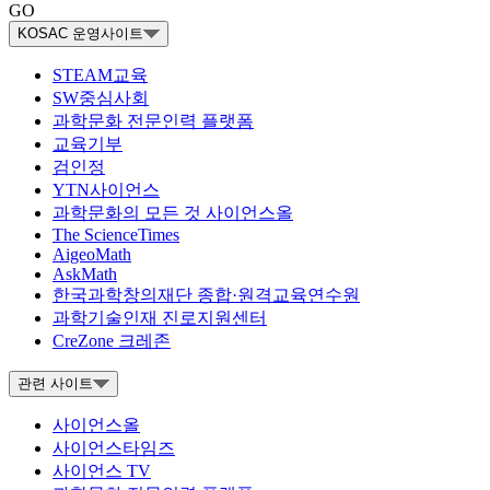
GO
KOSAC 운영사이트
STEAM교육
SW중심사회
과학문화 전문인력 플랫폼
교육기부
검인정
YTN사이언스
과학문화의 모든 것 사이언스올
The ScienceTimes
AigeoMath
AskMath
한국과학창의재단 종합·원격교육연수원
과학기술인재 진로지원센터
CreZone 크레존
관련 사이트
사이언스올
사이언스타임즈
사이언스 TV