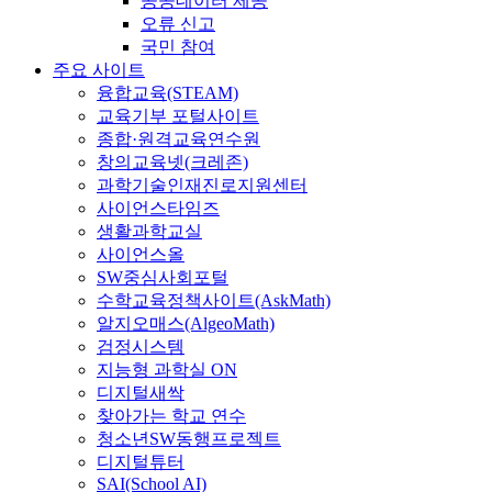
공공데이터 제공
오류 신고
국민 참여
주요 사이트
융합교육(STEAM)
교육기부 포털사이트
종합·원격교육연수원
창의교육넷(크레존)
과학기술인재진로지원센터
사이언스타임즈
생활과학교실
사이언스올
SW중심사회포털
수학교육정책사이트(AskMath)
알지오매스(AlgeoMath)
검정시스템
지능형 과학실 ON
디지털새싹
찾아가는 학교 연수
청소년SW동행프로젝트
디지털튜터
SAI(School AI)