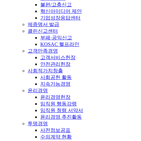
불편/고충신고
혁신아이디어 제안
기업성장응답센터
제증명서 발급
클린신고센터
부패·공익신고
KOSAC 헬프라인
고객만족경영
고객서비스헌장
안전관리헌장
사회적가치창출
사회공헌 활동
지속가능경영
윤리경영
윤리경영헌장
임직원 행동강령
임직원 청렴 서약서
윤리경영 추진활동
투명경영
사전정보공표
수의계약 현황