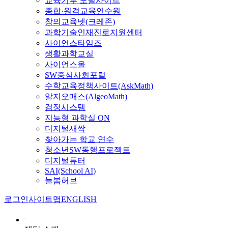
교육기부 포털사이트
종합·원격교육연수원
창의교육넷(크레존)
과학기술인재진로지원센터
사이언스타임즈
생활과학교실
사이언스올
SW중심사회포털
수학교육정책사이트(AskMath)
알지오매스(AlgeoMath)
검정시스템
지능형 과학실 ON
디지털새싹
찾아가는 학교 연수
청소년SW동행프로젝트
디지털튜터
SAI(School AI)
늘봄허브
로그인
사이트맵
ENGLISH