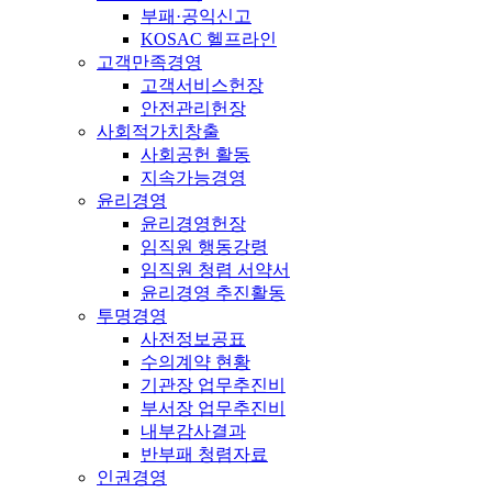
부패·공익신고
KOSAC 헬프라인
고객만족경영
고객서비스헌장
안전관리헌장
사회적가치창출
사회공헌 활동
지속가능경영
윤리경영
윤리경영헌장
임직원 행동강령
임직원 청렴 서약서
윤리경영 추진활동
투명경영
사전정보공표
수의계약 현황
기관장 업무추진비
부서장 업무추진비
내부감사결과
반부패 청렴자료
인권경영