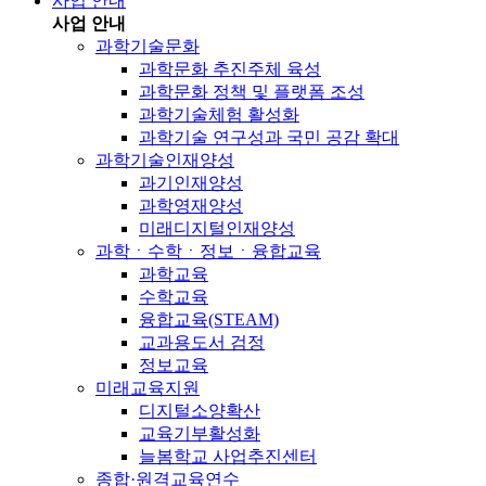
사업 안내
사업 안내
과학기술문화
과학문화 추진주체 육성
과학문화 정책 및 플랫폼 조성
과학기술체험 활성화
과학기술 연구성과 국민 공감 확대
과학기술인재양성
과기인재양성
과학영재양성
미래디지털인재양성
과학ㆍ수학ㆍ정보ㆍ융합교육
과학교육
수학교육
융합교육(STEAM)
교과용도서 검정
정보교육
미래교육지원
디지털소양확산
교육기부활성화
늘봄학교 사업추진센터
종합·원격교육연수