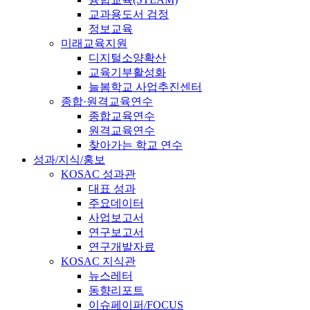
교과용도서 검정
정보교육
미래교육지원
디지털소양확산
교육기부활성화
늘봄학교 사업추진센터
종합·원격교육연수
종합교육연수
원격교육연수
찾아가는 학교 연수
성과/지식/홍보
KOSAC 성과관
대표 성과
주요데이터
사업보고서
연구보고서
연구개발자료
KOSAC 지식관
뉴스레터
동향리포트
이슈페이퍼/FOCUS