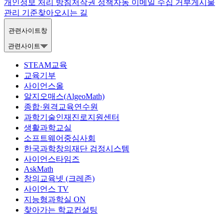
개인정보 처리 방침
저작권 정책
자동 이메일 수집 거부
게시물
관리 기준
찾아오시는 길
관련사이트창
관련사이트
STEAM교육
교육기부
사이언스올
알지오매스(AlgeoMath)
종합·원격교육연수원
과학기술인재진로지원센터
생활과학교실
소프트웨어중심사회
한국과학창의재단 검정시스템
사이언스타임즈
AskMath
창의교육넷 (크레존)
사이언스 TV
지능형과학실 ON
찾아가는 학교컨설팅