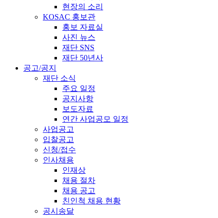
현장의 소리
KOSAC 홍보관
홍보 자료실
사진 뉴스
재단 SNS
재단 50년사
공고/공지
재단 소식
주요 일정
공지사항
보도자료
연간 사업공모 일정
사업공고
입찰공고
신청/접수
인사채용
인재상
채용 절차
채용 공고
친인척 채용 현황
공시송달