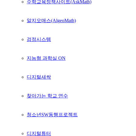
수학교육정책사이트(AskMath)
알지오매스(AlgeoMath)
검정시스템
지능형 과학실 ON
디지털새싹
찾아가는 학교 연수
청소년SW동행프로젝트
디지털튜터