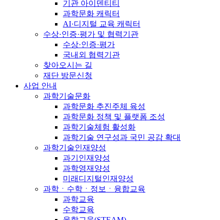
기관 아이덴티티
과학문화 캐릭터
AI·디지털 교육 캐릭터
수상·인증·평가 및 협력기관
수상·인증·평가
국내외 협력기관
찾아오시는 길
재단 방문신청
사업 안내
과학기술문화
과학문화 추진주체 육성
과학문화 정책 및 플랫폼 조성
과학기술체험 활성화
과학기술 연구성과 국민 공감 확대
과학기술인재양성
과기인재양성
과학영재양성
미래디지털인재양성
과학ㆍ수학ㆍ정보ㆍ융합교육
과학교육
수학교육
융합교육(STEAM)