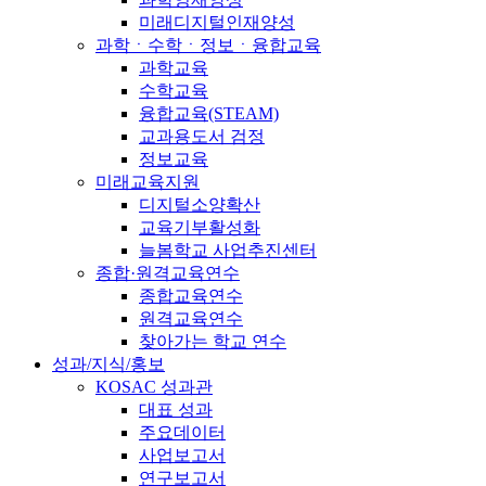
미래디지털인재양성
과학ㆍ수학ㆍ정보ㆍ융합교육
과학교육
수학교육
융합교육(STEAM)
교과용도서 검정
정보교육
미래교육지원
디지털소양확산
교육기부활성화
늘봄학교 사업추진센터
종합·원격교육연수
종합교육연수
원격교육연수
찾아가는 학교 연수
성과/지식/홍보
KOSAC 성과관
대표 성과
주요데이터
사업보고서
연구보고서