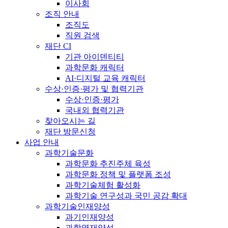
이사회
조직 안내
조직도
직원 검색
재단 CI
기관 아이덴티티
과학문화 캐릭터
AI·디지털 교육 캐릭터
수상·인증·평가 및 협력기관
수상·인증·평가
국내외 협력기관
찾아오시는 길
재단 방문신청
사업 안내
과학기술문화
과학문화 추진주체 육성
과학문화 정책 및 플랫폼 조성
과학기술체험 활성화
과학기술 연구성과 국민 공감 확대
과학기술인재양성
과기인재양성
과학영재양성