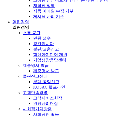
고정형 영상정보처리기기 운영·관리 방침
저작권 정책
자동 이메일 수집 거부
게시물 관리 기준
열린경영
열린경영
소통 공간
민원 접수
칭찬합니다
불편/고충신고
혁신아이디어 제안
기업성장응답센터
제증명서 발급
제증명서 발급
클린신고센터
부패·공익신고
KOSAC 헬프라인
고객만족경영
고객서비스헌장
안전관리헌장
사회적가치창출
사회공헌 활동