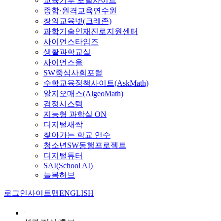
교육기부 포털사이트
종합·원격교육연수원
창의교육넷(크레존)
과학기술인재진로지원센터
사이언스타임즈
생활과학교실
사이언스올
SW중심사회포털
수학교육정책사이트(AskMath)
알지오매스(AlgeoMath)
검정시스템
지능형 과학실 ON
디지털새싹
찾아가는 학교 연수
청소년SW동행프로젝트
디지털튜터
SAI(School AI)
늘봄허브
로그인
사이트맵
ENGLISH