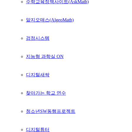
수학교육정책사이트(AskMath)
알지오매스(AlgeoMath)
검정시스템
지능형 과학실 ON
디지털새싹
찾아가는 학교 연수
청소년SW동행프로젝트
디지털튜터