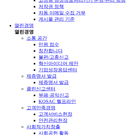
고정형 영상정보처리기기 운영·관리 방침
저작권 정책
자동 이메일 수집 거부
게시물 관리 기준
열린경영
열린경영
소통 공간
민원 접수
칭찬합니다
불편/고충신고
혁신아이디어 제안
기업성장응답센터
제증명서 발급
제증명서 발급
클린신고센터
부패·공익신고
KOSAC 헬프라인
고객만족경영
고객서비스헌장
안전관리헌장
사회적가치창출
사회공헌 활동