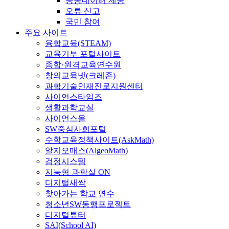
공공데이터 제공
오류 신고
국민 참여
주요 사이트
융합교육(STEAM)
교육기부 포털사이트
종합·원격교육연수원
창의교육넷(크레존)
과학기술인재진로지원센터
사이언스타임즈
생활과학교실
사이언스올
SW중심사회포털
수학교육정책사이트(AskMath)
알지오매스(AlgeoMath)
검정시스템
지능형 과학실 ON
디지털새싹
찾아가는 학교 연수
청소년SW동행프로젝트
디지털튜터
SAI(School AI)