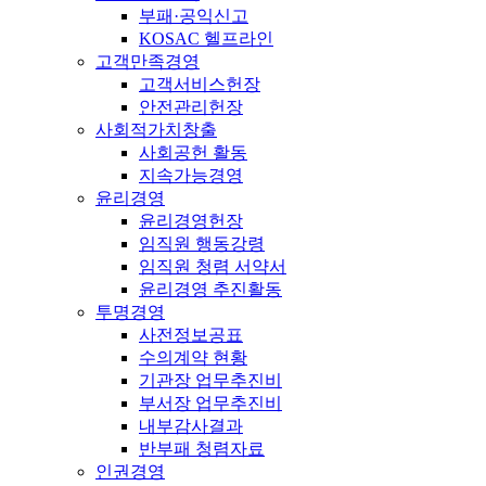
부패·공익신고
KOSAC 헬프라인
고객만족경영
고객서비스헌장
안전관리헌장
사회적가치창출
사회공헌 활동
지속가능경영
윤리경영
윤리경영헌장
임직원 행동강령
임직원 청렴 서약서
윤리경영 추진활동
투명경영
사전정보공표
수의계약 현황
기관장 업무추진비
부서장 업무추진비
내부감사결과
반부패 청렴자료
인권경영