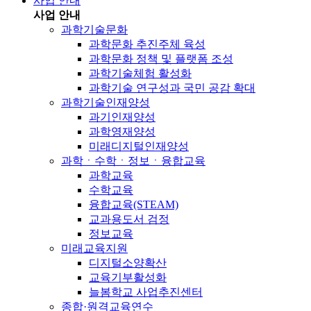
사업 안내
사업 안내
과학기술문화
과학문화 추진주체 육성
과학문화 정책 및 플랫폼 조성
과학기술체험 활성화
과학기술 연구성과 국민 공감 확대
과학기술인재양성
과기인재양성
과학영재양성
미래디지털인재양성
과학ㆍ수학ㆍ정보ㆍ융합교육
과학교육
수학교육
융합교육(STEAM)
교과용도서 검정
정보교육
미래교육지원
디지털소양확산
교육기부활성화
늘봄학교 사업추진센터
종합·원격교육연수