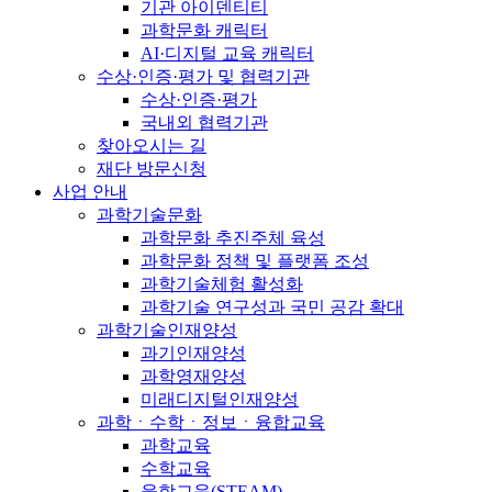
기관 아이덴티티
과학문화 캐릭터
AI·디지털 교육 캐릭터
수상·인증·평가 및 협력기관
수상·인증·평가
국내외 협력기관
찾아오시는 길
재단 방문신청
사업 안내
과학기술문화
과학문화 추진주체 육성
과학문화 정책 및 플랫폼 조성
과학기술체험 활성화
과학기술 연구성과 국민 공감 확대
과학기술인재양성
과기인재양성
과학영재양성
미래디지털인재양성
과학ㆍ수학ㆍ정보ㆍ융합교육
과학교육
수학교육
융합교육(STEAM)