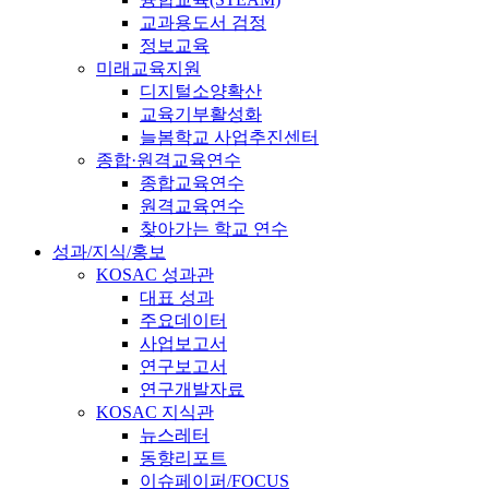
교과용도서 검정
정보교육
미래교육지원
디지털소양확산
교육기부활성화
늘봄학교 사업추진센터
종합·원격교육연수
종합교육연수
원격교육연수
찾아가는 학교 연수
성과/지식/홍보
KOSAC 성과관
대표 성과
주요데이터
사업보고서
연구보고서
연구개발자료
KOSAC 지식관
뉴스레터
동향리포트
이슈페이퍼/FOCUS