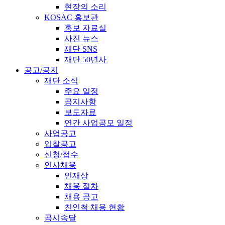
현장의 소리
KOSAC 홍보관
홍보 자료실
사진 뉴스
재단 SNS
재단 50년사
공고/공지
재단 소식
주요 일정
공지사항
보도자료
연간 사업공모 일정
사업공고
입찰공고
신청/접수
인사채용
인재상
채용 절차
채용 공고
친인척 채용 현황
공시송달