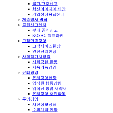
불편/고충신고
혁신아이디어 제안
기업성장응답센터
제증명서 발급
클린신고센터
부패·공익신고
KOSAC 헬프라인
고객만족경영
고객서비스헌장
안전관리헌장
사회적가치창출
사회공헌 활동
지속가능경영
윤리경영
윤리경영헌장
임직원 행동강령
임직원 청렴 서약서
윤리경영 추진활동
투명경영
사전정보공표
수의계약 현황