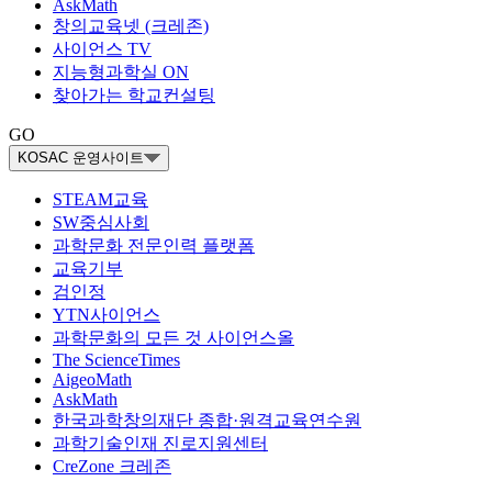
AskMath
창의교육넷 (크레존)
사이언스 TV
지능형과학실 ON
찾아가는 학교컨설팅
GO
KOSAC 운영사이트
STEAM교육
SW중심사회
과학문화 전문인력 플랫폼
교육기부
검인정
YTN사이언스
과학문화의 모든 것 사이언스올
The ScienceTimes
AigeoMath
AskMath
한국과학창의재단 종합·원격교육연수원
과학기술인재 진로지원센터
CreZone 크레존