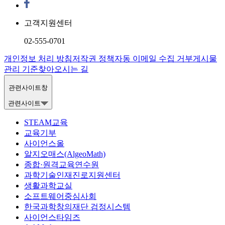
고객지원센터
02-555-0701
개인정보 처리 방침
저작권 정책
자동 이메일 수집 거부
게시물
관리 기준
찾아오시는 길
관련사이트창
관련사이트
STEAM교육
교육기부
사이언스올
알지오매스(AlgeoMath)
종합·원격교육연수원
과학기술인재진로지원센터
생활과학교실
소프트웨어중심사회
한국과학창의재단 검정시스템
사이언스타임즈