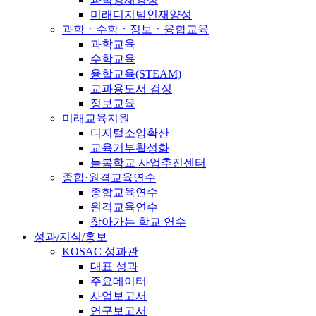
미래디지털인재양성
과학ㆍ수학ㆍ정보ㆍ융합교육
과학교육
수학교육
융합교육(STEAM)
교과용도서 검정
정보교육
미래교육지원
디지털소양확산
교육기부활성화
늘봄학교 사업추진센터
종합·원격교육연수
종합교육연수
원격교육연수
찾아가는 학교 연수
성과/지식/홍보
KOSAC 성과관
대표 성과
주요데이터
사업보고서
연구보고서