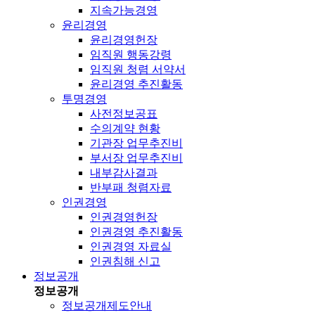
지속가능경영
윤리경영
윤리경영헌장
임직원 행동강령
임직원 청렴 서약서
윤리경영 추진활동
투명경영
사전정보공표
수의계약 현황
기관장 업무추진비
부서장 업무추진비
내부감사결과
반부패 청렴자료
인권경영
인권경영헌장
인권경영 추진활동
인권경영 자료실
인권침해 신고
정보공개
정보공개
정보공개제도안내