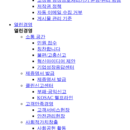
고정형 영상정보처리기기 운영·관리 방침
저작권 정책
자동 이메일 수집 거부
게시물 관리 기준
열린경영
열린경영
소통 공간
민원 접수
칭찬합니다
불편/고충신고
혁신아이디어 제안
기업성장응답센터
제증명서 발급
제증명서 발급
클린신고센터
부패·공익신고
KOSAC 헬프라인
고객만족경영
고객서비스헌장
안전관리헌장
사회적가치창출
사회공헌 활동