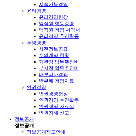
지속가능경영
윤리경영
윤리경영헌장
임직원 행동강령
임직원 청렴 서약서
윤리경영 추진활동
투명경영
사전정보공표
수의계약 현황
기관장 업무추진비
부서장 업무추진비
내부감사결과
반부패 청렴자료
인권경영
인권경영헌장
인권경영 추진활동
인권경영 자료실
인권침해 신고
정보공개
정보공개
정보공개제도안내