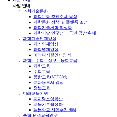
사업 안내
사업 안내
과학기술문화
과학문화 추진주체 육성
과학문화 정책 및 플랫폼 조성
과학기술체험 활성화
과학기술 연구성과 국민 공감 확대
과학기술인재양성
과기인재양성
과학영재양성
미래디지털인재양성
과학ㆍ수학ㆍ정보ㆍ융합교육
과학교육
수학교육
융합교육(STEAM)
교과용도서 검정
정보교육
미래교육지원
디지털소양확산
교육기부활성화
늘봄학교 사업추진센터
종합·원격교육연수