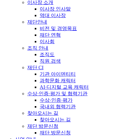
이사장 소개
이사장 인사말
역대 이사장
재단안내
비전 및 경영목표
재단 연혁
이사회
조직 안내
조직도
직원 검색
재단 CI
기관 아이덴티티
과학문화 캐릭터
AI·디지털 교육 캐릭터
수상·인증·평가 및 협력기관
수상·인증·평가
국내외 협력기관
찾아오시는 길
찾아오시는 길
재단 방문신청
재단 방문신청