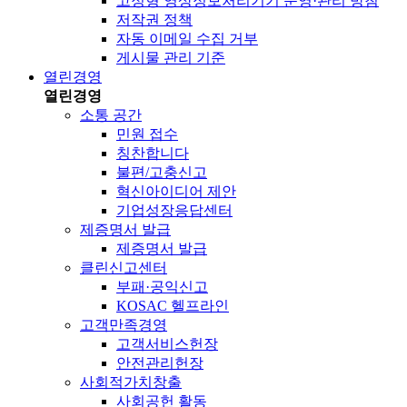
고정형 영상정보처리기기 운영·관리 방침
저작권 정책
자동 이메일 수집 거부
게시물 관리 기준
열린경영
열린경영
소통 공간
민원 접수
칭찬합니다
불편/고충신고
혁신아이디어 제안
기업성장응답센터
제증명서 발급
제증명서 발급
클린신고센터
부패·공익신고
KOSAC 헬프라인
고객만족경영
고객서비스헌장
안전관리헌장
사회적가치창출
사회공헌 활동