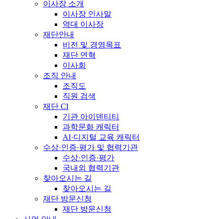
이사장 소개
이사장 인사말
역대 이사장
재단안내
비전 및 경영목표
재단 연혁
이사회
조직 안내
조직도
직원 검색
재단 CI
기관 아이덴티티
과학문화 캐릭터
AI·디지털 교육 캐릭터
수상·인증·평가 및 협력기관
수상·인증·평가
국내외 협력기관
찾아오시는 길
찾아오시는 길
재단 방문신청
재단 방문신청