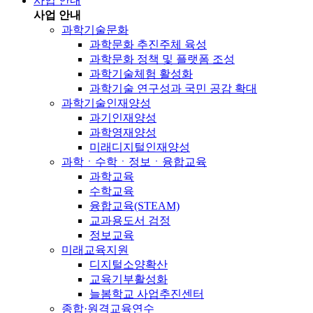
사업 안내
사업 안내
과학기술문화
과학문화 추진주체 육성
과학문화 정책 및 플랫폼 조성
과학기술체험 활성화
과학기술 연구성과 국민 공감 확대
과학기술인재양성
과기인재양성
과학영재양성
미래디지털인재양성
과학ㆍ수학ㆍ정보ㆍ융합교육
과학교육
수학교육
융합교육(STEAM)
교과용도서 검정
정보교육
미래교육지원
디지털소양확산
교육기부활성화
늘봄학교 사업추진센터
종합·원격교육연수