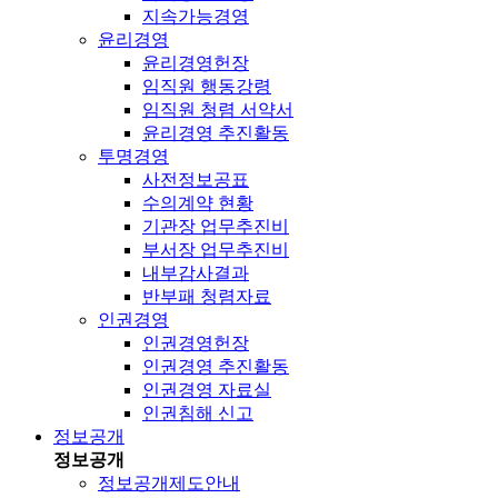
지속가능경영
윤리경영
윤리경영헌장
임직원 행동강령
임직원 청렴 서약서
윤리경영 추진활동
투명경영
사전정보공표
수의계약 현황
기관장 업무추진비
부서장 업무추진비
내부감사결과
반부패 청렴자료
인권경영
인권경영헌장
인권경영 추진활동
인권경영 자료실
인권침해 신고
정보공개
정보공개
정보공개제도안내