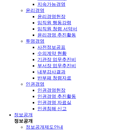
지속가능경영
윤리경영
윤리경영헌장
임직원 행동강령
임직원 청렴 서약서
윤리경영 추진활동
투명경영
사전정보공표
수의계약 현황
기관장 업무추진비
부서장 업무추진비
내부감사결과
반부패 청렴자료
인권경영
인권경영헌장
인권경영 추진활동
인권경영 자료실
인권침해 신고
정보공개
정보공개
정보공개제도안내