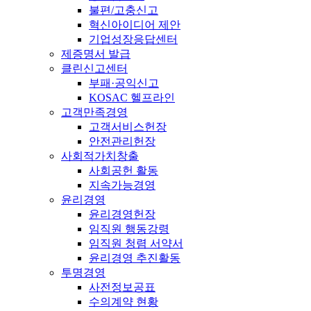
불편/고충신고
혁신아이디어 제안
기업성장응답센터
제증명서 발급
클린신고센터
부패·공익신고
KOSAC 헬프라인
고객만족경영
고객서비스헌장
안전관리헌장
사회적가치창출
사회공헌 활동
지속가능경영
윤리경영
윤리경영헌장
임직원 행동강령
임직원 청렴 서약서
윤리경영 추진활동
투명경영
사전정보공표
수의계약 현황