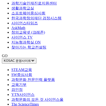
과학기술인재진로지원센터
생활과학교실
소프트웨어중심사회
한국과학창의재단 검정시스템
사이언스타임즈
AskMath
창의교육넷 (크레존)
사이언스 TV
지능형과학실 ON
찾아가는 학교컨설팅
GO
KOSAC 운영사이트
STEAM교육
SW중심사회
과학문화 전문인력 플랫폼
교육기부
검인정
YTN사이언스
과학문화의 모든 것 사이언스올
The ScienceTimes