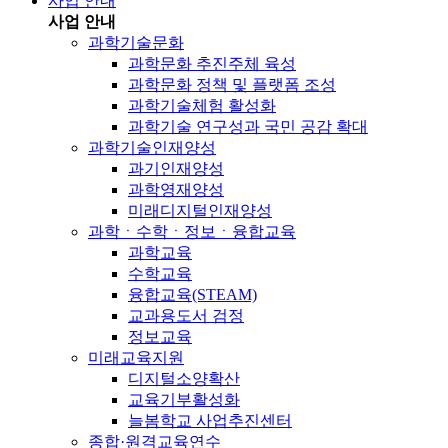
사업 안내
사업 안내
과학기술문화
과학문화 추진주체 육성
과학문화 정책 및 플랫폼 조성
과학기술체험 활성화
과학기술 연구성과 국민 공감 확대
과학기술인재양성
과기인재양성
과학영재양성
미래디지털인재양성
과학ㆍ수학ㆍ정보ㆍ융합교육
과학교육
수학교육
융합교육(STEAM)
교과용도서 검정
정보교육
미래교육지원
디지털소양확산
교육기부활성화
늘봄학교 사업추진센터
종합·원격교육연수