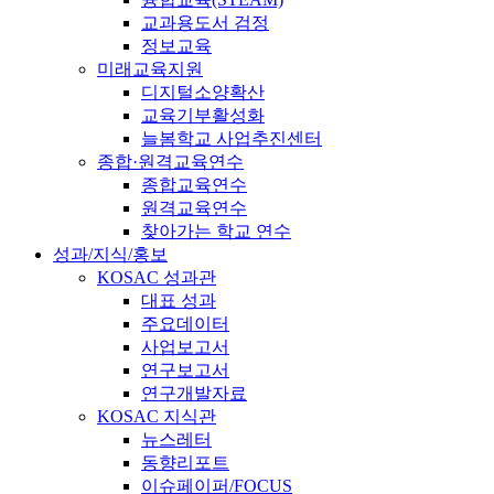
교과용도서 검정
정보교육
미래교육지원
디지털소양확산
교육기부활성화
늘봄학교 사업추진센터
종합·원격교육연수
종합교육연수
원격교육연수
찾아가는 학교 연수
성과/지식/홍보
KOSAC 성과관
대표 성과
주요데이터
사업보고서
연구보고서
연구개발자료
KOSAC 지식관
뉴스레터
동향리포트
이슈페이퍼/FOCUS