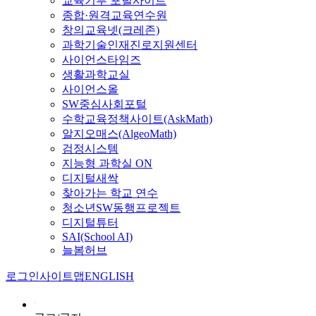
교육기부 포털사이트
종합·원격교육연수원
창의교육넷(크레존)
과학기술인재진로지원센터
사이언스타임즈
생활과학교실
사이언스올
SW중심사회포털
수학교육정책사이트(AskMath)
알지오매스(AlgeoMath)
검정시스템
지능형 과학실 ON
디지털새싹
찾아가는 학교 연수
청소년SW동행프로젝트
디지털튜터
SAI(School AI)
늘봄허브
로그인
사이트맵
ENGLISH