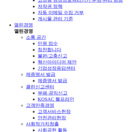
고정형 영상정보처리기기 운영·관리 방침
저작권 정책
자동 이메일 수집 거부
게시물 관리 기준
열린경영
열린경영
소통 공간
민원 접수
칭찬합니다
불편/고충신고
혁신아이디어 제안
기업성장응답센터
제증명서 발급
제증명서 발급
클린신고센터
부패·공익신고
KOSAC 헬프라인
고객만족경영
고객서비스헌장
안전관리헌장
사회적가치창출
사회공헌 활동