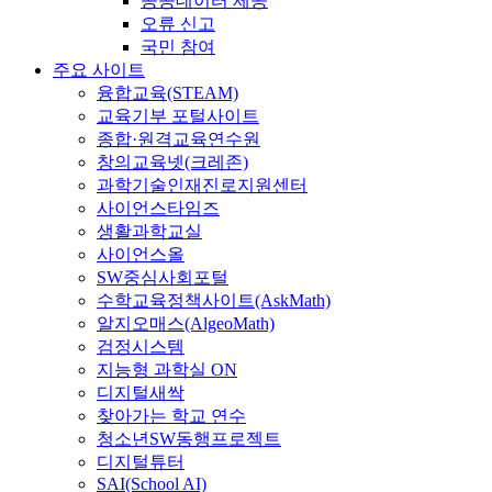
공공데이터 제공
오류 신고
국민 참여
주요 사이트
융합교육(STEAM)
교육기부 포털사이트
종합·원격교육연수원
창의교육넷(크레존)
과학기술인재진로지원센터
사이언스타임즈
생활과학교실
사이언스올
SW중심사회포털
수학교육정책사이트(AskMath)
알지오매스(AlgeoMath)
검정시스템
지능형 과학실 ON
디지털새싹
찾아가는 학교 연수
청소년SW동행프로젝트
디지털튜터
SAI(School AI)