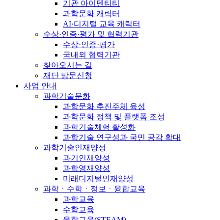
기관 아이덴티티
과학문화 캐릭터
AI·디지털 교육 캐릭터
수상·인증·평가 및 협력기관
수상·인증·평가
국내외 협력기관
찾아오시는 길
재단 방문신청
사업 안내
과학기술문화
과학문화 추진주체 육성
과학문화 정책 및 플랫폼 조성
과학기술체험 활성화
과학기술 연구성과 국민 공감 확대
과학기술인재양성
과기인재양성
과학영재양성
미래디지털인재양성
과학ㆍ수학ㆍ정보ㆍ융합교육
과학교육
수학교육
융합교육(STEAM)