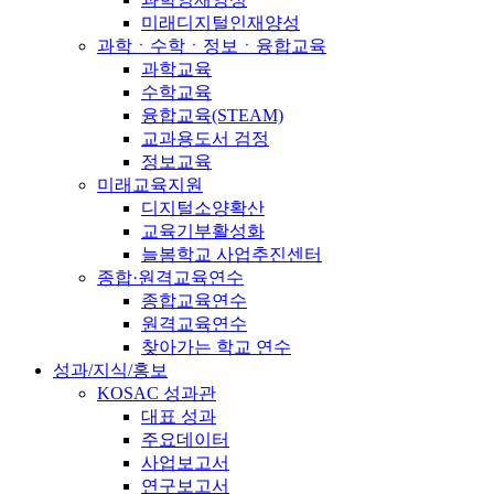
미래디지털인재양성
과학ㆍ수학ㆍ정보ㆍ융합교육
과학교육
수학교육
융합교육(STEAM)
교과용도서 검정
정보교육
미래교육지원
디지털소양확산
교육기부활성화
늘봄학교 사업추진센터
종합·원격교육연수
종합교육연수
원격교육연수
찾아가는 학교 연수
성과/지식/홍보
KOSAC 성과관
대표 성과
주요데이터
사업보고서
연구보고서