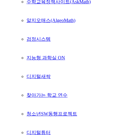
수학교육정책사이트(AskMath)
알지오매스(AlgeoMath)
검정시스템
지능형 과학실 ON
디지털새싹
찾아가는 학교 연수
청소년SW동행프로젝트
디지털튜터