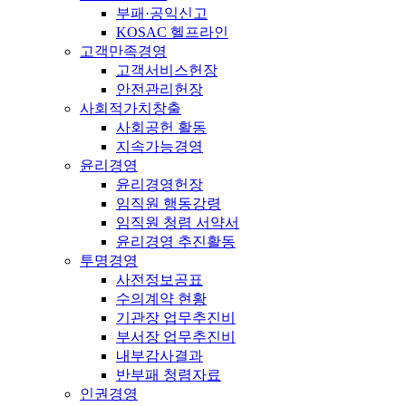
부패·공익신고
KOSAC 헬프라인
고객만족경영
고객서비스헌장
안전관리헌장
사회적가치창출
사회공헌 활동
지속가능경영
윤리경영
윤리경영헌장
임직원 행동강령
임직원 청렴 서약서
윤리경영 추진활동
투명경영
사전정보공표
수의계약 현황
기관장 업무추진비
부서장 업무추진비
내부감사결과
반부패 청렴자료
인권경영