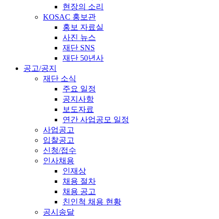
현장의 소리
KOSAC 홍보관
홍보 자료실
사진 뉴스
재단 SNS
재단 50년사
공고/공지
재단 소식
주요 일정
공지사항
보도자료
연간 사업공모 일정
사업공고
입찰공고
신청/접수
인사채용
인재상
채용 절차
채용 공고
친인척 채용 현황
공시송달