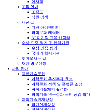
이사회
조직 안내
조직도
직원 검색
재단 CI
기관 아이덴티티
과학문화 캐릭터
AI·디지털 교육 캐릭터
수상·인증·평가 및 협력기관
수상·인증·평가
국내외 협력기관
찾아오시는 길
재단 방문신청
사업 안내
과학기술문화
과학문화 추진주체 육성
과학문화 정책 및 플랫폼 조성
과학기술체험 활성화
과학기술 연구성과 국민 공감 확대
과학기술인재양성
과기인재양성
과학영재양성