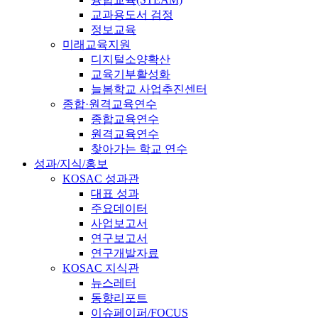
교과용도서 검정
정보교육
미래교육지원
디지털소양확산
교육기부활성화
늘봄학교 사업추진센터
종합·원격교육연수
종합교육연수
원격교육연수
찾아가는 학교 연수
성과/지식/홍보
KOSAC 성과관
대표 성과
주요데이터
사업보고서
연구보고서
연구개발자료
KOSAC 지식관
뉴스레터
동향리포트
이슈페이퍼/FOCUS