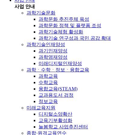
사업 안내
사업 안내
과학기술문화
과학문화 추진주체 육성
과학문화 정책 및 플랫폼 조성
과학기술체험 활성화
과학기술 연구성과 국민 공감 확대
과학기술인재양성
과기인재양성
과학영재양성
미래디지털인재양성
과학ㆍ수학ㆍ정보ㆍ융합교육
과학교육
수학교육
융합교육(STEAM)
교과용도서 검정
정보교육
미래교육지원
디지털소양확산
교육기부활성화
늘봄학교 사업추진센터
종합·원격교육연수