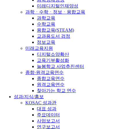
미래디지털인재양성
과학ㆍ수학ㆍ정보ㆍ융합교육
과학교육
수학교육
융합교육(STEAM)
교과용도서 검정
정보교육
미래교육지원
디지털소양확산
교육기부활성화
늘봄학교 사업추진센터
종합·원격교육연수
종합교육연수
원격교육연수
찾아가는 학교 연수
성과/지식/홍보
KOSAC 성과관
대표 성과
주요데이터
사업보고서
연구보고서