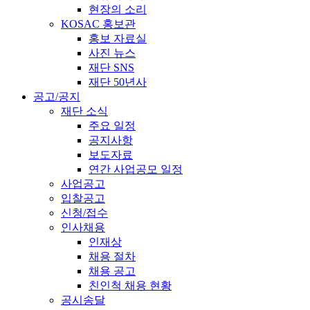
현장의 소리
KOSAC 홍보관
홍보 자료실
사진 뉴스
재단 SNS
재단 50년사
공고/공지
재단 소식
주요 일정
공지사항
보도자료
연간 사업공모 일정
사업공고
입찰공고
신청/접수
인사채용
인재상
채용 절차
채용 공고
친인척 채용 현황
공시송달