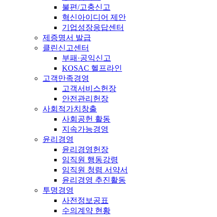
불편/고충신고
혁신아이디어 제안
기업성장응답센터
제증명서 발급
클린신고센터
부패·공익신고
KOSAC 헬프라인
고객만족경영
고객서비스헌장
안전관리헌장
사회적가치창출
사회공헌 활동
지속가능경영
윤리경영
윤리경영헌장
임직원 행동강령
임직원 청렴 서약서
윤리경영 추진활동
투명경영
사전정보공표
수의계약 현황