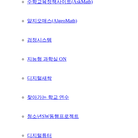
수학교육정책사이트(AskMath)
알지오매스(AlgeoMath)
검정시스템
지능형 과학실 ON
디지털새싹
찾아가는 학교 연수
청소년SW동행프로젝트
디지털튜터