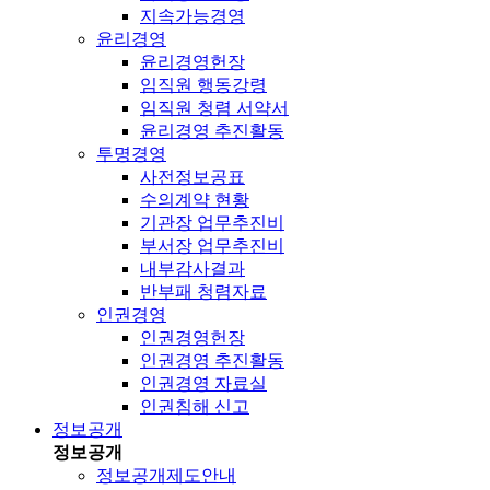
지속가능경영
윤리경영
윤리경영헌장
임직원 행동강령
임직원 청렴 서약서
윤리경영 추진활동
투명경영
사전정보공표
수의계약 현황
기관장 업무추진비
부서장 업무추진비
내부감사결과
반부패 청렴자료
인권경영
인권경영헌장
인권경영 추진활동
인권경영 자료실
인권침해 신고
정보공개
정보공개
정보공개제도안내