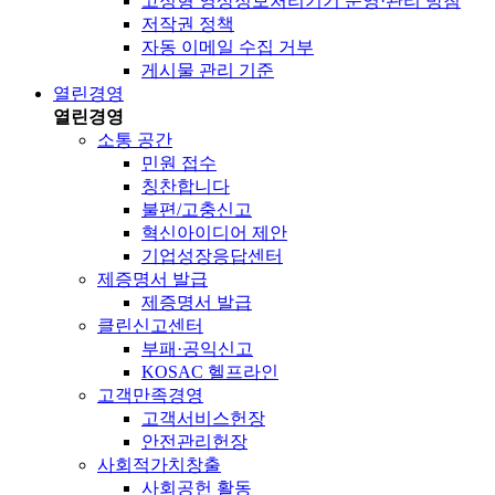
고정형 영상정보처리기기 운영·관리 방침
저작권 정책
자동 이메일 수집 거부
게시물 관리 기준
열린경영
열린경영
소통 공간
민원 접수
칭찬합니다
불편/고충신고
혁신아이디어 제안
기업성장응답센터
제증명서 발급
제증명서 발급
클린신고센터
부패·공익신고
KOSAC 헬프라인
고객만족경영
고객서비스헌장
안전관리헌장
사회적가치창출
사회공헌 활동