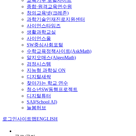
교육기부 포털사이트
종합·원격교육연수원
창의교육넷(크레존)
과학기술인재진로지원센터
사이언스타임즈
생활과학교실
사이언스올
SW중심사회포털
수학교육정책사이트(AskMath)
알지오매스(AlgeoMath)
검정시스템
지능형 과학실 ON
디지털새싹
찾아가는 학교 연수
청소년SW동행프로젝트
디지털튜터
SAI(School AI)
늘봄허브
로그인
사이트맵
ENGLISH