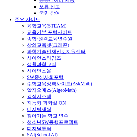
공공데이터 제공
오류 신고
국민 참여
주요 사이트
융합교육(STEAM)
교육기부 포털사이트
종합·원격교육연수원
창의교육넷(크레존)
과학기술인재진로지원센터
사이언스타임즈
생활과학교실
사이언스올
SW중심사회포털
수학교육정책사이트(AskMath)
알지오매스(AlgeoMath)
검정시스템
지능형 과학실 ON
디지털새싹
찾아가는 학교 연수
청소년SW동행프로젝트
디지털튜터
SAI(School AI)