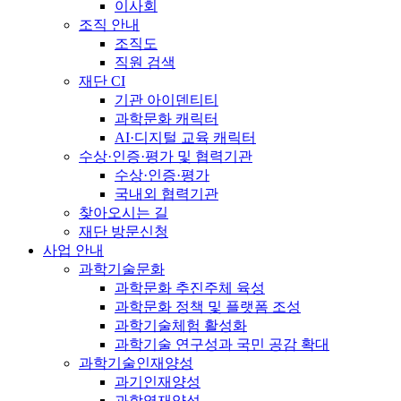
이사회
조직 안내
조직도
직원 검색
재단 CI
기관 아이덴티티
과학문화 캐릭터
AI·디지털 교육 캐릭터
수상·인증·평가 및 협력기관
수상·인증·평가
국내외 협력기관
찾아오시는 길
재단 방문신청
사업 안내
과학기술문화
과학문화 추진주체 육성
과학문화 정책 및 플랫폼 조성
과학기술체험 활성화
과학기술 연구성과 국민 공감 확대
과학기술인재양성
과기인재양성
과학영재양성