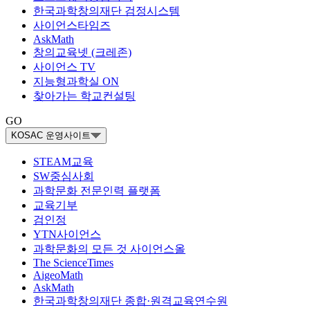
한국과학창의재단 검정시스템
사이언스타임즈
AskMath
창의교육넷 (크레존)
사이언스 TV
지능형과학실 ON
찾아가는 학교컨설팅
GO
KOSAC 운영사이트
STEAM교육
SW중심사회
과학문화 전문인력 플랫폼
교육기부
검인정
YTN사이언스
과학문화의 모든 것 사이언스올
The ScienceTimes
AigeoMath
AskMath
한국과학창의재단 종합·원격교육연수원