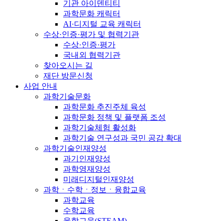
기관 아이덴티티
과학문화 캐릭터
AI·디지털 교육 캐릭터
수상·인증·평가 및 협력기관
수상·인증·평가
국내외 협력기관
찾아오시는 길
재단 방문신청
사업 안내
과학기술문화
과학문화 추진주체 육성
과학문화 정책 및 플랫폼 조성
과학기술체험 활성화
과학기술 연구성과 국민 공감 확대
과학기술인재양성
과기인재양성
과학영재양성
미래디지털인재양성
과학ㆍ수학ㆍ정보ㆍ융합교육
과학교육
수학교육
융합교육(STEAM)