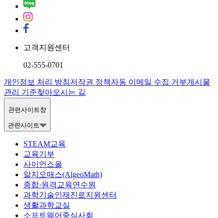
고객지원센터
02-555-0701
개인정보 처리 방침
저작권 정책
자동 이메일 수집 거부
게시물
관리 기준
찾아오시는 길
관련사이트창
관련사이트
STEAM교육
교육기부
사이언스올
알지오매스(AlgeoMath)
종합·원격교육연수원
과학기술인재진로지원센터
생활과학교실
소프트웨어중심사회