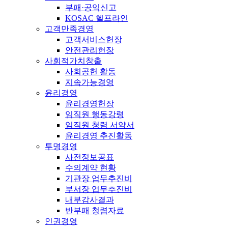
부패·공익신고
KOSAC 헬프라인
고객만족경영
고객서비스헌장
안전관리헌장
사회적가치창출
사회공헌 활동
지속가능경영
윤리경영
윤리경영헌장
임직원 행동강령
임직원 청렴 서약서
윤리경영 추진활동
투명경영
사전정보공표
수의계약 현황
기관장 업무추진비
부서장 업무추진비
내부감사결과
반부패 청렴자료
인권경영