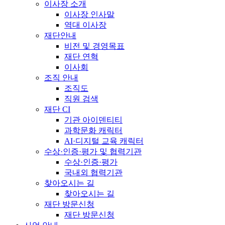
이사장 소개
이사장 인사말
역대 이사장
재단안내
비전 및 경영목표
재단 연혁
이사회
조직 안내
조직도
직원 검색
재단 CI
기관 아이덴티티
과학문화 캐릭터
AI·디지털 교육 캐릭터
수상·인증·평가 및 협력기관
수상·인증·평가
국내외 협력기관
찾아오시는 길
찾아오시는 길
재단 방문신청
재단 방문신청