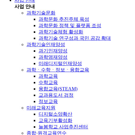
사업 안내
사업 안내
과학기술문화
과학문화 추진주체 육성
과학문화 정책 및 플랫폼 조성
과학기술체험 활성화
과학기술 연구성과 국민 공감 확대
과학기술인재양성
과기인재양성
과학영재양성
미래디지털인재양성
과학ㆍ수학ㆍ정보ㆍ융합교육
과학교육
수학교육
융합교육(STEAM)
교과용도서 검정
정보교육
미래교육지원
디지털소양확산
교육기부활성화
늘봄학교 사업추진센터
종합·원격교육연수