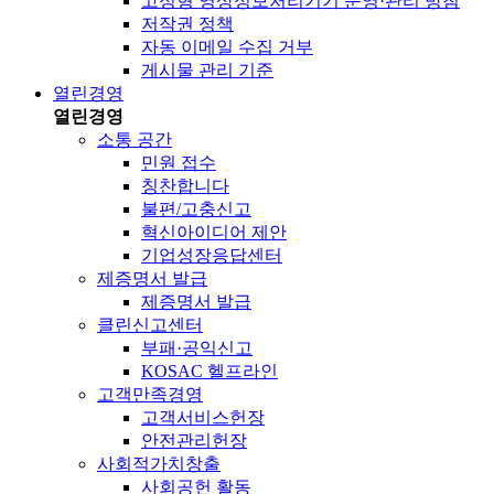
고정형 영상정보처리기기 운영·관리 방침
저작권 정책
자동 이메일 수집 거부
게시물 관리 기준
열린경영
열린경영
소통 공간
민원 접수
칭찬합니다
불편/고충신고
혁신아이디어 제안
기업성장응답센터
제증명서 발급
제증명서 발급
클린신고센터
부패·공익신고
KOSAC 헬프라인
고객만족경영
고객서비스헌장
안전관리헌장
사회적가치창출
사회공헌 활동