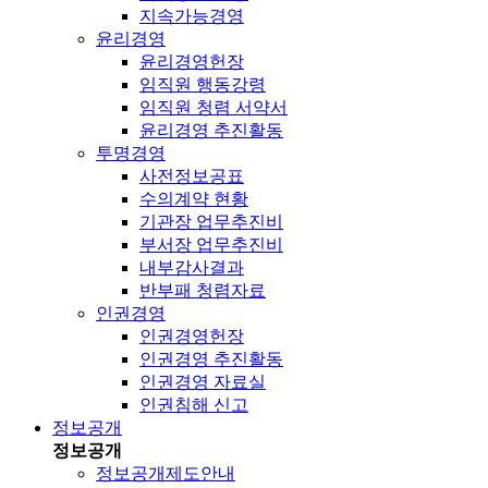
지속가능경영
윤리경영
윤리경영헌장
임직원 행동강령
임직원 청렴 서약서
윤리경영 추진활동
투명경영
사전정보공표
수의계약 현황
기관장 업무추진비
부서장 업무추진비
내부감사결과
반부패 청렴자료
인권경영
인권경영헌장
인권경영 추진활동
인권경영 자료실
인권침해 신고
정보공개
정보공개
정보공개제도안내