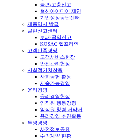
불편/고충신고
혁신아이디어 제안
기업성장응답센터
제증명서 발급
클린신고센터
부패·공익신고
KOSAC 헬프라인
고객만족경영
고객서비스헌장
안전관리헌장
사회적가치창출
사회공헌 활동
지속가능경영
윤리경영
윤리경영헌장
임직원 행동강령
임직원 청렴 서약서
윤리경영 추진활동
투명경영
사전정보공표
수의계약 현황