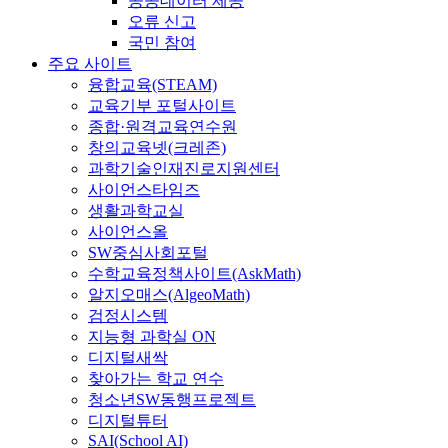
공공데이터 제공
오류 신고
국민 참여
주요 사이트
융합교육(STEAM)
교육기부 포털사이트
종합·원격교육연수원
창의교육넷(크레존)
과학기술인재진로지원센터
사이언스타임즈
생활과학교실
사이언스올
SW중심사회포털
수학교육정책사이트(AskMath)
알지오매스(AlgeoMath)
검정시스템
지능형 과학실 ON
디지털새싹
찾아가는 학교 연수
청소년SW동행프로젝트
디지털튜터
SAI(School AI)