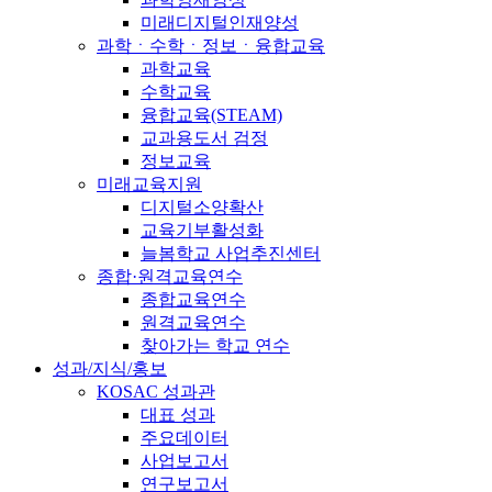
미래디지털인재양성
과학ㆍ수학ㆍ정보ㆍ융합교육
과학교육
수학교육
융합교육(STEAM)
교과용도서 검정
정보교육
미래교육지원
디지털소양확산
교육기부활성화
늘봄학교 사업추진센터
종합·원격교육연수
종합교육연수
원격교육연수
찾아가는 학교 연수
성과/지식/홍보
KOSAC 성과관
대표 성과
주요데이터
사업보고서
연구보고서