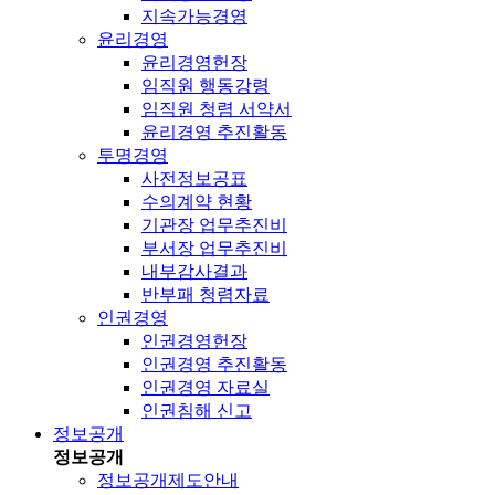
지속가능경영
윤리경영
윤리경영헌장
임직원 행동강령
임직원 청렴 서약서
윤리경영 추진활동
투명경영
사전정보공표
수의계약 현황
기관장 업무추진비
부서장 업무추진비
내부감사결과
반부패 청렴자료
인권경영
인권경영헌장
인권경영 추진활동
인권경영 자료실
인권침해 신고
정보공개
정보공개
정보공개제도안내