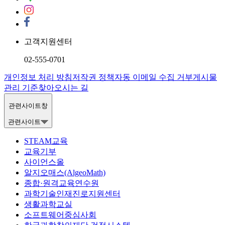
고객지원센터
02-555-0701
개인정보 처리 방침
저작권 정책
자동 이메일 수집 거부
게시물
관리 기준
찾아오시는 길
관련사이트창
관련사이트
STEAM교육
교육기부
사이언스올
알지오매스(AlgeoMath)
종합·원격교육연수원
과학기술인재진로지원센터
생활과학교실
소프트웨어중심사회