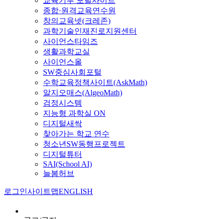
교육기부 포털사이트
종합·원격교육연수원
창의교육넷(크레존)
과학기술인재진로지원센터
사이언스타임즈
생활과학교실
사이언스올
SW중심사회포털
수학교육정책사이트(AskMath)
알지오매스(AlgeoMath)
검정시스템
지능형 과학실 ON
디지털새싹
찾아가는 학교 연수
청소년SW동행프로젝트
디지털튜터
SAI(School AI)
늘봄허브
로그인
사이트맵
ENGLISH