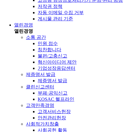
고정형 영상정보처리기기 운영·관리 방침
저작권 정책
자동 이메일 수집 거부
게시물 관리 기준
열린경영
열린경영
소통 공간
민원 접수
칭찬합니다
불편/고충신고
혁신아이디어 제안
기업성장응답센터
제증명서 발급
제증명서 발급
클린신고센터
부패·공익신고
KOSAC 헬프라인
고객만족경영
고객서비스헌장
안전관리헌장
사회적가치창출
사회공헌 활동