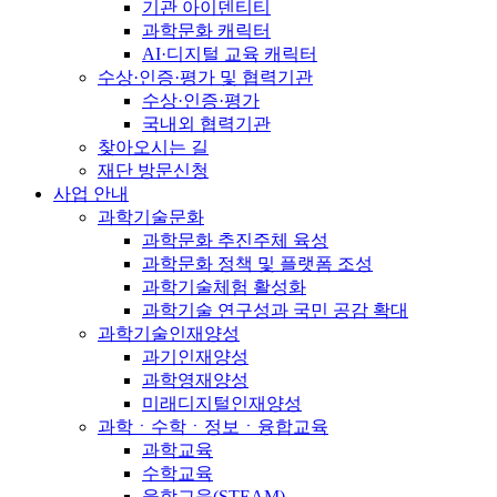
기관 아이덴티티
과학문화 캐릭터
AI·디지털 교육 캐릭터
수상·인증·평가 및 협력기관
수상·인증·평가
국내외 협력기관
찾아오시는 길
재단 방문신청
사업 안내
과학기술문화
과학문화 추진주체 육성
과학문화 정책 및 플랫폼 조성
과학기술체험 활성화
과학기술 연구성과 국민 공감 확대
과학기술인재양성
과기인재양성
과학영재양성
미래디지털인재양성
과학ㆍ수학ㆍ정보ㆍ융합교육
과학교육
수학교육
융합교육(STEAM)