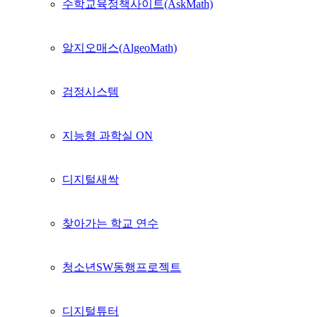
수학교육정책사이트(AskMath)
알지오매스(AlgeoMath)
검정시스템
지능형 과학실 ON
디지털새싹
찾아가는 학교 연수
청소년SW동행프로젝트
디지털튜터