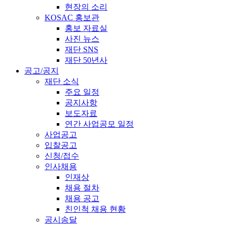
현장의 소리
KOSAC 홍보관
홍보 자료실
사진 뉴스
재단 SNS
재단 50년사
공고/공지
재단 소식
주요 일정
공지사항
보도자료
연간 사업공모 일정
사업공고
입찰공고
신청/접수
인사채용
인재상
채용 절차
채용 공고
친인척 채용 현황
공시송달