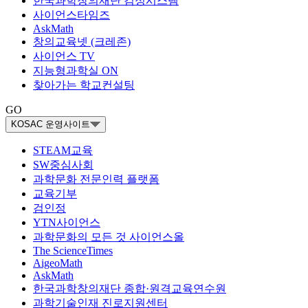
한국과학창의재단 검정시스템
사이언스타임즈
AskMath
창의교육넷 (크레존)
사이언스 TV
지능형과학실 ON
찾아가는 학교컨설팅
GO
KOSAC 운영사이트
STEAM교육
SW중심사회
과학문화 전문인력 플랫폼
교육기부
검인정
YTN사이언스
과학문화의 모든 것 사이언스올
The ScienceTimes
AigeoMath
AskMath
한국과학창의재단 종합·원격교육연수원
과학기술인재 진로지원센터