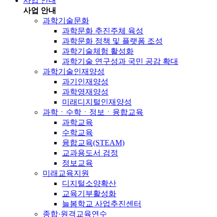
사업 안내
사업 안내
과학기술문화
과학문화 추진주체 육성
과학문화 정책 및 플랫폼 조성
과학기술체험 활성화
과학기술 연구성과 국민 공감 확대
과학기술인재양성
과기인재양성
과학영재양성
미래디지털인재양성
과학ㆍ수학ㆍ정보ㆍ융합교육
과학교육
수학교육
융합교육(STEAM)
교과용도서 검정
정보교육
미래교육지원
디지털소양확산
교육기부활성화
늘봄학교 사업추진센터
종합·원격교육연수