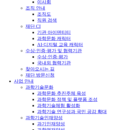
이사회
조직 안내
조직도
직원 검색
재단 CI
기관 아이덴티티
과학문화 캐릭터
AI·디지털 교육 캐릭터
수상·인증·평가 및 협력기관
수상·인증·평가
국내외 협력기관
찾아오시는 길
재단 방문신청
사업 안내
과학기술문화
과학문화 추진주체 육성
과학문화 정책 및 플랫폼 조성
과학기술체험 활성화
과학기술 연구성과 국민 공감 확대
과학기술인재양성
과기인재양성
과학영재양성