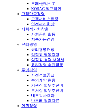
부패·공익신고
KOSAC 헬프라인
고객만족경영
고객서비스헌장
안전관리헌장
사회적가치창출
사회공헌 활동
지속가능경영
윤리경영
윤리경영헌장
임직원 행동강령
임직원 청렴 서약서
윤리경영 추진활동
투명경영
사전정보공표
수의계약 현황
기관장 업무추진비
부서장 업무추진비
내부감사결과
반부패 청렴자료
인권경영