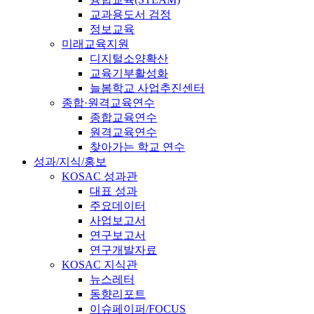
교과용도서 검정
정보교육
미래교육지원
디지털소양확산
교육기부활성화
늘봄학교 사업추진센터
종합·원격교육연수
종합교육연수
원격교육연수
찾아가는 학교 연수
성과/지식/홍보
KOSAC 성과관
대표 성과
주요데이터
사업보고서
연구보고서
연구개발자료
KOSAC 지식관
뉴스레터
동향리포트
이슈페이퍼/FOCUS