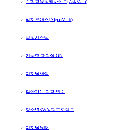
수학교육정책사이트(AskMath)
알지오매스(AlgeoMath)
검정시스템
지능형 과학실 ON
디지털새싹
찾아가는 학교 연수
청소년SW동행프로젝트
디지털튜터