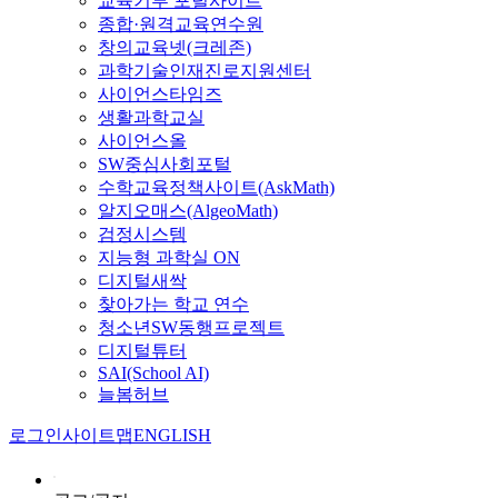
교육기부 포털사이트
종합·원격교육연수원
창의교육넷(크레존)
과학기술인재진로지원센터
사이언스타임즈
생활과학교실
사이언스올
SW중심사회포털
수학교육정책사이트(AskMath)
알지오매스(AlgeoMath)
검정시스템
지능형 과학실 ON
디지털새싹
찾아가는 학교 연수
청소년SW동행프로젝트
디지털튜터
SAI(School AI)
늘봄허브
로그인
사이트맵
ENGLISH