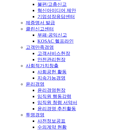
불편/고충신고
혁신아이디어 제안
기업성장응답센터
제증명서 발급
클린신고센터
부패·공익신고
KOSAC 헬프라인
고객만족경영
고객서비스헌장
안전관리헌장
사회적가치창출
사회공헌 활동
지속가능경영
윤리경영
윤리경영헌장
임직원 행동강령
임직원 청렴 서약서
윤리경영 추진활동
투명경영
사전정보공표
수의계약 현황