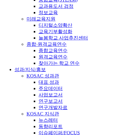
교과용도서 검정
정보교육
미래교육지원
디지털소양확산
교육기부활성화
늘봄학교 사업추진센터
종합·원격교육연수
종합교육연수
원격교육연수
찾아가는 학교 연수
성과/지식/홍보
KOSAC 성과관
대표 성과
주요데이터
사업보고서
연구보고서
연구개발자료
KOSAC 지식관
뉴스레터
동향리포트
이슈페이퍼/FOCUS