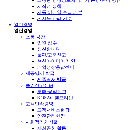
고정형 영상정보처리기기 운영·관리 방침
저작권 정책
자동 이메일 수집 거부
게시물 관리 기준
열린경영
열린경영
소통 공간
민원 접수
칭찬합니다
불편/고충신고
혁신아이디어 제안
기업성장응답센터
제증명서 발급
제증명서 발급
클린신고센터
부패·공익신고
KOSAC 헬프라인
고객만족경영
고객서비스헌장
안전관리헌장
사회적가치창출
사회공헌 활동