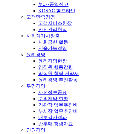
부패·공익신고
KOSAC 헬프라인
고객만족경영
고객서비스헌장
안전관리헌장
사회적가치창출
사회공헌 활동
지속가능경영
윤리경영
윤리경영헌장
임직원 행동강령
임직원 청렴 서약서
윤리경영 추진활동
투명경영
사전정보공표
수의계약 현황
기관장 업무추진비
부서장 업무추진비
내부감사결과
반부패 청렴자료
인권경영