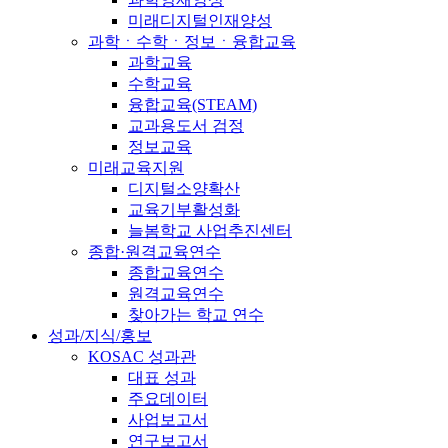
미래디지털인재양성
과학ㆍ수학ㆍ정보ㆍ융합교육
과학교육
수학교육
융합교육(STEAM)
교과용도서 검정
정보교육
미래교육지원
디지털소양확산
교육기부활성화
늘봄학교 사업추진센터
종합·원격교육연수
종합교육연수
원격교육연수
찾아가는 학교 연수
성과/지식/홍보
KOSAC 성과관
대표 성과
주요데이터
사업보고서
연구보고서