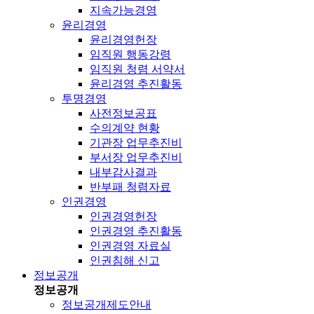
지속가능경영
윤리경영
윤리경영헌장
임직원 행동강령
임직원 청렴 서약서
윤리경영 추진활동
투명경영
사전정보공표
수의계약 현황
기관장 업무추진비
부서장 업무추진비
내부감사결과
반부패 청렴자료
인권경영
인권경영헌장
인권경영 추진활동
인권경영 자료실
인권침해 신고
정보공개
정보공개
정보공개제도안내