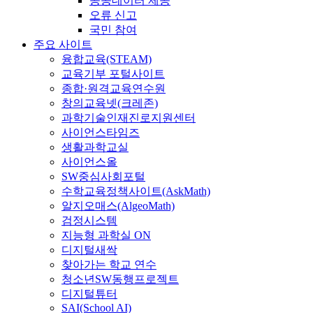
공공데이터 제공
오류 신고
국민 참여
주요 사이트
융합교육(STEAM)
교육기부 포털사이트
종합·원격교육연수원
창의교육넷(크레존)
과학기술인재진로지원센터
사이언스타임즈
생활과학교실
사이언스올
SW중심사회포털
수학교육정책사이트(AskMath)
알지오매스(AlgeoMath)
검정시스템
지능형 과학실 ON
디지털새싹
찾아가는 학교 연수
청소년SW동행프로젝트
디지털튜터
SAI(School AI)