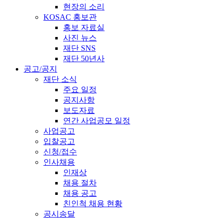
현장의 소리
KOSAC 홍보관
홍보 자료실
사진 뉴스
재단 SNS
재단 50년사
공고/공지
재단 소식
주요 일정
공지사항
보도자료
연간 사업공모 일정
사업공고
입찰공고
신청/접수
인사채용
인재상
채용 절차
채용 공고
친인척 채용 현황
공시송달