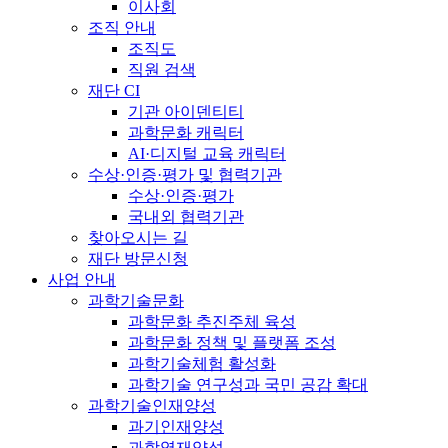
이사회
조직 안내
조직도
직원 검색
재단 CI
기관 아이덴티티
과학문화 캐릭터
AI·디지털 교육 캐릭터
수상·인증·평가 및 협력기관
수상·인증·평가
국내외 협력기관
찾아오시는 길
재단 방문신청
사업 안내
과학기술문화
과학문화 추진주체 육성
과학문화 정책 및 플랫폼 조성
과학기술체험 활성화
과학기술 연구성과 국민 공감 확대
과학기술인재양성
과기인재양성
과학영재양성