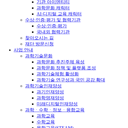
기관 아이덴티티
과학문화 캐릭터
AI·디지털 교육 캐릭터
수상·인증·평가 및 협력기관
수상·인증·평가
국내외 협력기관
찾아오시는 길
재단 방문신청
사업 안내
과학기술문화
과학문화 추진주체 육성
과학문화 정책 및 플랫폼 조성
과학기술체험 활성화
과학기술 연구성과 국민 공감 확대
과학기술인재양성
과기인재양성
과학영재양성
미래디지털인재양성
과학ㆍ수학ㆍ정보ㆍ융합교육
과학교육
수학교육
융합교육(STEAM)