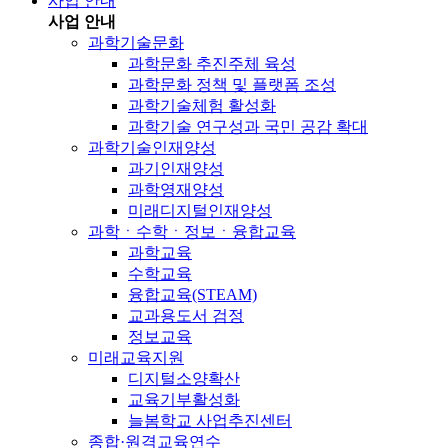
사업 안내
사업 안내
과학기술문화
과학문화 추진주체 육성
과학문화 정책 및 플랫폼 조성
과학기술체험 활성화
과학기술 연구성과 국민 공감 확대
과학기술인재양성
과기인재양성
과학영재양성
미래디지털인재양성
과학ㆍ수학ㆍ정보ㆍ융합교육
과학교육
수학교육
융합교육(STEAM)
교과용도서 검정
정보교육
미래교육지원
디지털소양확산
교육기부활성화
늘봄학교 사업추진센터
종합·원격교육연수