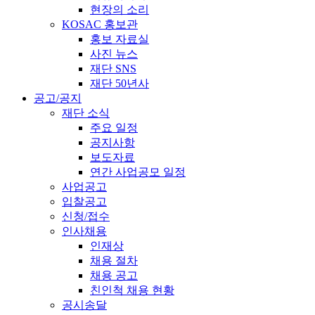
현장의 소리
KOSAC 홍보관
홍보 자료실
사진 뉴스
재단 SNS
재단 50년사
공고/공지
재단 소식
주요 일정
공지사항
보도자료
연간 사업공모 일정
사업공고
입찰공고
신청/접수
인사채용
인재상
채용 절차
채용 공고
친인척 채용 현황
공시송달