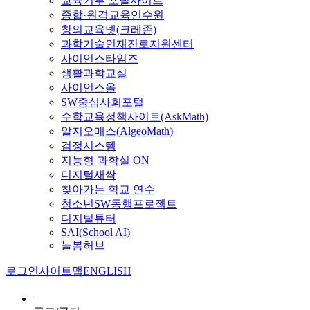
교육기부 포털사이트
종합·원격교육연수원
창의교육넷(크레존)
과학기술인재진로지원센터
사이언스타임즈
생활과학교실
사이언스올
SW중심사회포털
수학교육정책사이트(AskMath)
알지오매스(AlgeoMath)
검정시스템
지능형 과학실 ON
디지털새싹
찾아가는 학교 연수
청소년SW동행프로젝트
디지털튜터
SAI(School AI)
늘봄허브
로그인
사이트맵
ENGLISH