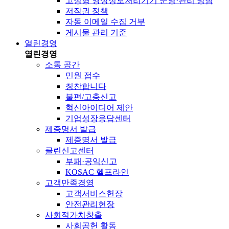
고정형 영상정보처리기기 운영·관리 방침
저작권 정책
자동 이메일 수집 거부
게시물 관리 기준
열린경영
열린경영
소통 공간
민원 접수
칭찬합니다
불편/고충신고
혁신아이디어 제안
기업성장응답센터
제증명서 발급
제증명서 발급
클린신고센터
부패·공익신고
KOSAC 헬프라인
고객만족경영
고객서비스헌장
안전관리헌장
사회적가치창출
사회공헌 활동