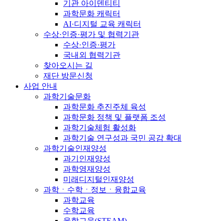
기관 아이덴티티
과학문화 캐릭터
AI·디지털 교육 캐릭터
수상·인증·평가 및 협력기관
수상·인증·평가
국내외 협력기관
찾아오시는 길
재단 방문신청
사업 안내
과학기술문화
과학문화 추진주체 육성
과학문화 정책 및 플랫폼 조성
과학기술체험 활성화
과학기술 연구성과 국민 공감 확대
과학기술인재양성
과기인재양성
과학영재양성
미래디지털인재양성
과학ㆍ수학ㆍ정보ㆍ융합교육
과학교육
수학교육
융합교육(STEAM)