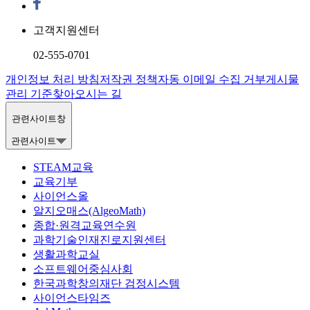
고객지원센터
02-555-0701
개인정보 처리 방침
저작권 정책
자동 이메일 수집 거부
게시물
관리 기준
찾아오시는 길
관련사이트창
관련사이트
STEAM교육
교육기부
사이언스올
알지오매스(AlgeoMath)
종합·원격교육연수원
과학기술인재진로지원센터
생활과학교실
소프트웨어중심사회
한국과학창의재단 검정시스템
사이언스타임즈