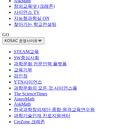
AskMath
창의교육넷 (크레존)
사이언스 TV
지능형과학실 ON
찾아가는 학교컨설팅
GO
KOSAC 운영사이트
STEAM교육
SW중심사회
과학문화 전문인력 플랫폼
교육기부
검인정
YTN사이언스
과학문화의 모든 것 사이언스올
The ScienceTimes
AigeoMath
AskMath
한국과학창의재단 종합·원격교육연수원
과학기술인재 진로지원센터
CreZone 크레존