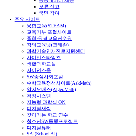
공공데이터 제공
오류 신고
국민 참여
주요 사이트
융합교육(STEAM)
교육기부 포털사이트
종합·원격교육연수원
창의교육넷(크레존)
과학기술인재진로지원센터
사이언스타임즈
생활과학교실
사이언스올
SW중심사회포털
수학교육정책사이트(AskMath)
알지오매스(AlgeoMath)
검정시스템
지능형 과학실 ON
디지털새싹
찾아가는 학교 연수
청소년SW동행프로젝트
디지털튜터
SAI(School AI)