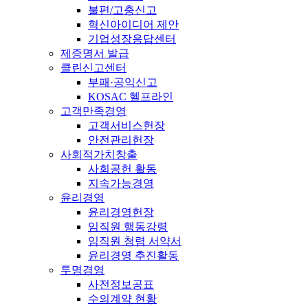
불편/고충신고
혁신아이디어 제안
기업성장응답센터
제증명서 발급
클린신고센터
부패·공익신고
KOSAC 헬프라인
고객만족경영
고객서비스헌장
안전관리헌장
사회적가치창출
사회공헌 활동
지속가능경영
윤리경영
윤리경영헌장
임직원 행동강령
임직원 청렴 서약서
윤리경영 추진활동
투명경영
사전정보공표
수의계약 현황