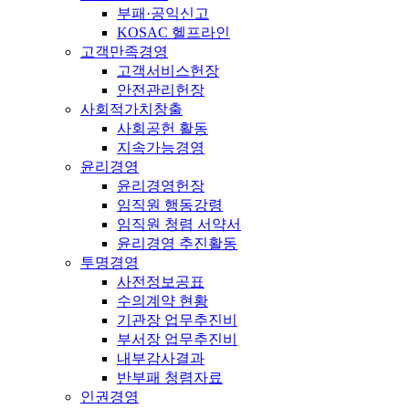
부패·공익신고
KOSAC 헬프라인
고객만족경영
고객서비스헌장
안전관리헌장
사회적가치창출
사회공헌 활동
지속가능경영
윤리경영
윤리경영헌장
임직원 행동강령
임직원 청렴 서약서
윤리경영 추진활동
투명경영
사전정보공표
수의계약 현황
기관장 업무추진비
부서장 업무추진비
내부감사결과
반부패 청렴자료
인권경영