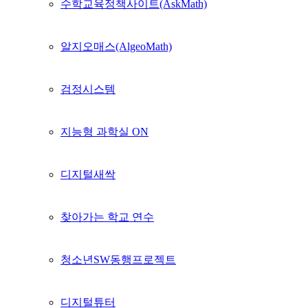
수학교육정책사이트(AskMath)
알지오매스(AlgeoMath)
검정시스템
지능형 과학실 ON
디지털새싹
찾아가는 학교 연수
청소년SW동행프로젝트
디지털튜터