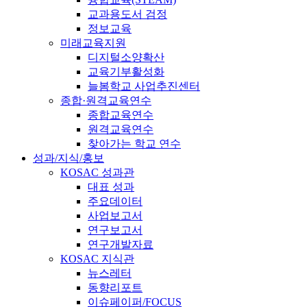
교과용도서 검정
정보교육
미래교육지원
디지털소양확산
교육기부활성화
늘봄학교 사업추진센터
종합·원격교육연수
종합교육연수
원격교육연수
찾아가는 학교 연수
성과/지식/홍보
KOSAC 성과관
대표 성과
주요데이터
사업보고서
연구보고서
연구개발자료
KOSAC 지식관
뉴스레터
동향리포트
이슈페이퍼/FOCUS