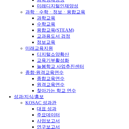
미래디지털인재양성
과학ㆍ수학ㆍ정보ㆍ융합교육
과학교육
수학교육
융합교육(STEAM)
교과용도서 검정
정보교육
미래교육지원
디지털소양확산
교육기부활성화
늘봄학교 사업추진센터
종합·원격교육연수
종합교육연수
원격교육연수
찾아가는 학교 연수
성과/지식/홍보
KOSAC 성과관
대표 성과
주요데이터
사업보고서
연구보고서