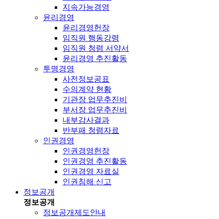
지속가능경영
윤리경영
윤리경영헌장
임직원 행동강령
임직원 청렴 서약서
윤리경영 추진활동
투명경영
사전정보공표
수의계약 현황
기관장 업무추진비
부서장 업무추진비
내부감사결과
반부패 청렴자료
인권경영
인권경영헌장
인권경영 추진활동
인권경영 자료실
인권침해 신고
정보공개
정보공개
정보공개제도안내