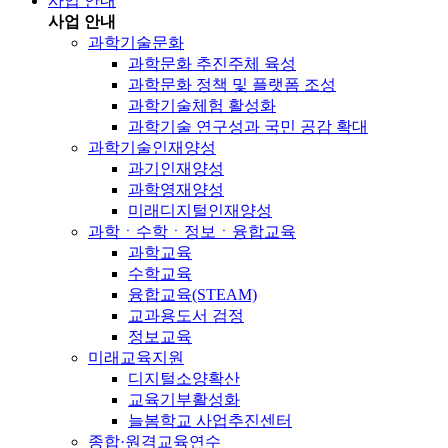
사업 안내
사업 안내
과학기술문화
과학문화 추진주체 육성
과학문화 정책 및 플랫폼 조성
과학기술체험 활성화
과학기술 연구성과 국민 공감 확대
과학기술인재양성
과기인재양성
과학영재양성
미래디지털인재양성
과학ㆍ수학ㆍ정보ㆍ융합교육
과학교육
수학교육
융합교육(STEAM)
교과용도서 검정
정보교육
미래교육지원
디지털소양확산
교육기부활성화
늘봄학교 사업추진센터
종합·원격교육연수