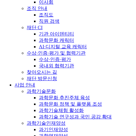
이사회
조직 안내
조직도
직원 검색
재단 CI
기관 아이덴티티
과학문화 캐릭터
AI·디지털 교육 캐릭터
수상·인증·평가 및 협력기관
수상·인증·평가
국내외 협력기관
찾아오시는 길
재단 방문신청
사업 안내
과학기술문화
과학문화 추진주체 육성
과학문화 정책 및 플랫폼 조성
과학기술체험 활성화
과학기술 연구성과 국민 공감 확대
과학기술인재양성
과기인재양성
과학영재양성