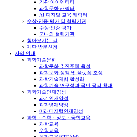
기관 아이덴티티
과학문화 캐릭터
AI·디지털 교육 캐릭터
수상·인증·평가 및 협력기관
수상·인증·평가
국내외 협력기관
찾아오시는 길
재단 방문신청
사업 안내
과학기술문화
과학문화 추진주체 육성
과학문화 정책 및 플랫폼 조성
과학기술체험 활성화
과학기술 연구성과 국민 공감 확대
과학기술인재양성
과기인재양성
과학영재양성
미래디지털인재양성
과학ㆍ수학ㆍ정보ㆍ융합교육
과학교육
수학교육
융합교육(STEAM)