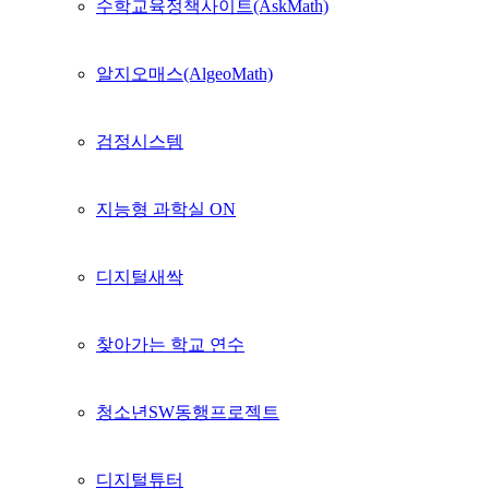
수학교육정책사이트(AskMath)
알지오매스(AlgeoMath)
검정시스템
지능형 과학실 ON
디지털새싹
찾아가는 학교 연수
청소년SW동행프로젝트
디지털튜터