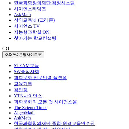
한국과학창의재단 검정시스템
사이언스타임즈
AskMath
창의교육넷 (크레존)
사이언스 TV
지능형과학실 ON
찾아가는 학교컨설팅
GO
KOSAC 운영사이트
STEAM교육
SW중심사회
과학문화 전문인력 플랫폼
교육기부
검인정
YTN사이언스
과학문화의 모든 것 사이언스올
The ScienceTimes
AigeoMath
AskMath
한국과학창의재단 종합·원격교육연수원