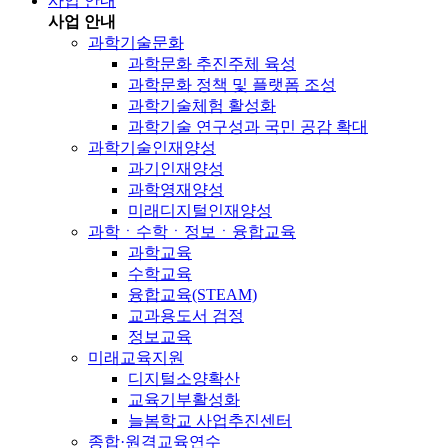
사업 안내
사업 안내
과학기술문화
과학문화 추진주체 육성
과학문화 정책 및 플랫폼 조성
과학기술체험 활성화
과학기술 연구성과 국민 공감 확대
과학기술인재양성
과기인재양성
과학영재양성
미래디지털인재양성
과학ㆍ수학ㆍ정보ㆍ융합교육
과학교육
수학교육
융합교육(STEAM)
교과용도서 검정
정보교육
미래교육지원
디지털소양확산
교육기부활성화
늘봄학교 사업추진센터
종합·원격교육연수