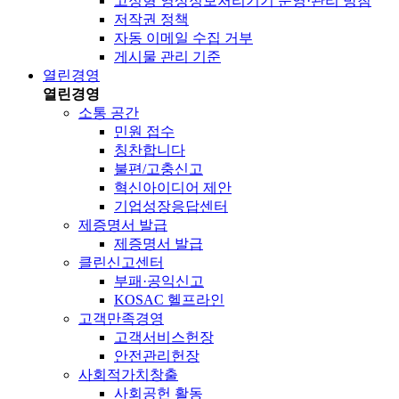
고정형 영상정보처리기기 운영·관리 방침
저작권 정책
자동 이메일 수집 거부
게시물 관리 기준
열린경영
열린경영
소통 공간
민원 접수
칭찬합니다
불편/고충신고
혁신아이디어 제안
기업성장응답센터
제증명서 발급
제증명서 발급
클린신고센터
부패·공익신고
KOSAC 헬프라인
고객만족경영
고객서비스헌장
안전관리헌장
사회적가치창출
사회공헌 활동