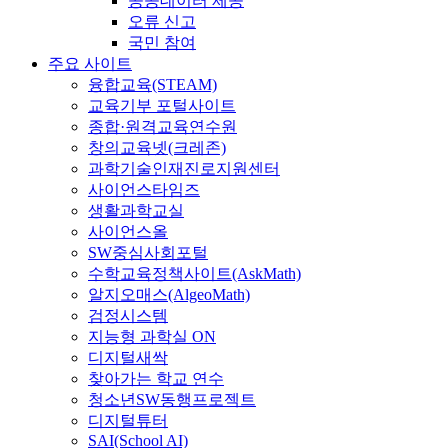
공공데이터 제공
오류 신고
국민 참여
주요 사이트
융합교육(STEAM)
교육기부 포털사이트
종합·원격교육연수원
창의교육넷(크레존)
과학기술인재진로지원센터
사이언스타임즈
생활과학교실
사이언스올
SW중심사회포털
수학교육정책사이트(AskMath)
알지오매스(AlgeoMath)
검정시스템
지능형 과학실 ON
디지털새싹
찾아가는 학교 연수
청소년SW동행프로젝트
디지털튜터
SAI(School AI)