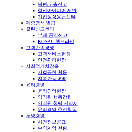
불편/고충신고
혁신아이디어 제안
기업성장응답센터
제증명서 발급
클린신고센터
부패·공익신고
KOSAC 헬프라인
고객만족경영
고객서비스헌장
안전관리헌장
사회적가치창출
사회공헌 활동
지속가능경영
윤리경영
윤리경영헌장
임직원 행동강령
임직원 청렴 서약서
윤리경영 추진활동
투명경영
사전정보공표
수의계약 현황