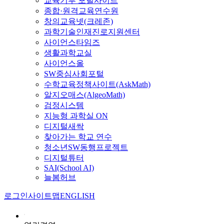
교육기부 포털사이트
종합·원격교육연수원
창의교육넷(크레존)
과학기술인재진로지원센터
사이언스타임즈
생활과학교실
사이언스올
SW중심사회포털
수학교육정책사이트(AskMath)
알지오매스(AlgeoMath)
검정시스템
지능형 과학실 ON
디지털새싹
찾아가는 학교 연수
청소년SW동행프로젝트
디지털튜터
SAI(School AI)
늘봄허브
로그인
사이트맵
ENGLISH