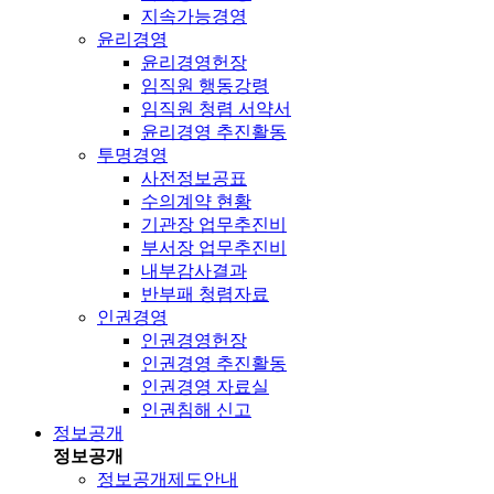
지속가능경영
윤리경영
윤리경영헌장
임직원 행동강령
임직원 청렴 서약서
윤리경영 추진활동
투명경영
사전정보공표
수의계약 현황
기관장 업무추진비
부서장 업무추진비
내부감사결과
반부패 청렴자료
인권경영
인권경영헌장
인권경영 추진활동
인권경영 자료실
인권침해 신고
정보공개
정보공개
정보공개제도안내