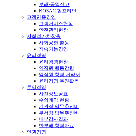
부패·공익신고
KOSAC 헬프라인
고객만족경영
고객서비스헌장
안전관리헌장
사회적가치창출
사회공헌 활동
지속가능경영
윤리경영
윤리경영헌장
임직원 행동강령
임직원 청렴 서약서
윤리경영 추진활동
투명경영
사전정보공표
수의계약 현황
기관장 업무추진비
부서장 업무추진비
내부감사결과
반부패 청렴자료
인권경영