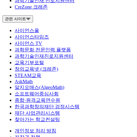
과학기술인재 진로지원센터
CreZone 크레존
관련 사이트
사이언스올
사이언스타임즈
사이언스 TV
과학문화 전문인력 플랫폼
과학기술인재진로지원센터
교육기부포털
창의교육넷 (크레존)
STEAM교육
AskMath
알지오매스(AlgeoMath)
소프트웨어중심사회
종합·원격교육연수원
한국과학창의재단 검정시스템
재단 사업관리시스템
찾아가는 학교컨설팅
개인정보 처리 방침