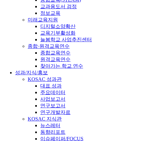
교과용도서 검정
정보교육
미래교육지원
디지털소양확산
교육기부활성화
늘봄학교 사업추진센터
종합·원격교육연수
종합교육연수
원격교육연수
찾아가는 학교 연수
성과/지식/홍보
KOSAC 성과관
대표 성과
주요데이터
사업보고서
연구보고서
연구개발자료
KOSAC 지식관
뉴스레터
동향리포트
이슈페이퍼/FOCUS