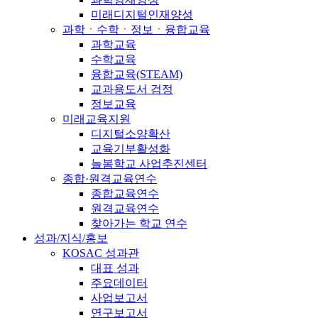
미래디지털인재양성
과학ㆍ수학ㆍ정보ㆍ융합교육
과학교육
수학교육
융합교육(STEAM)
교과용도서 검정
정보교육
미래교육지원
디지털소양확산
교육기부활성화
늘봄학교 사업추진센터
종합·원격교육연수
종합교육연수
원격교육연수
찾아가는 학교 연수
성과/지식/홍보
KOSAC 성과관
대표 성과
주요데이터
사업보고서
연구보고서