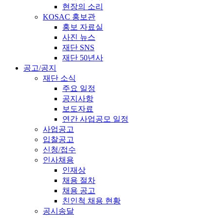
현장의 소리
KOSAC 홍보관
홍보 자료실
사진 뉴스
재단 SNS
재단 50년사
공고/공지
재단 소식
주요 일정
공지사항
보도자료
연간 사업공모 일정
사업공고
입찰공고
신청/접수
인사채용
인재상
채용 절차
채용 공고
친인척 채용 현황
공시송달