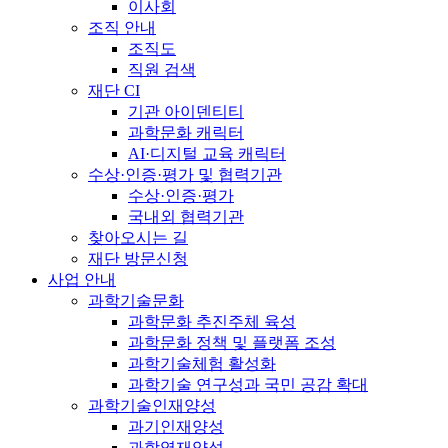
이사회
조직 안내
조직도
직원 검색
재단 CI
기관 아이덴티티
과학문화 캐릭터
AI·디지털 교육 캐릭터
수상·인증·평가 및 협력기관
수상·인증·평가
국내외 협력기관
찾아오시는 길
재단 방문신청
사업 안내
과학기술문화
과학문화 추진주체 육성
과학문화 정책 및 플랫폼 조성
과학기술체험 활성화
과학기술 연구성과 국민 공감 확대
과학기술인재양성
과기인재양성
과학영재양성