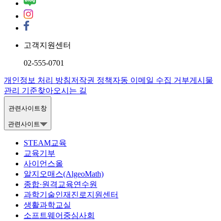
고객지원센터
02-555-0701
개인정보 처리 방침
저작권 정책
자동 이메일 수집 거부
게시물
관리 기준
찾아오시는 길
관련사이트창
관련사이트
STEAM교육
교육기부
사이언스올
알지오매스(AlgeoMath)
종합·원격교육연수원
과학기술인재진로지원센터
생활과학교실
소프트웨어중심사회