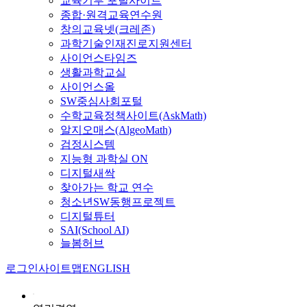
교육기부 포털사이트
종합·원격교육연수원
창의교육넷(크레존)
과학기술인재진로지원센터
사이언스타임즈
생활과학교실
사이언스올
SW중심사회포털
수학교육정책사이트(AskMath)
알지오매스(AlgeoMath)
검정시스템
지능형 과학실 ON
디지털새싹
찾아가는 학교 연수
청소년SW동행프로젝트
디지털튜터
SAI(School AI)
늘봄허브
로그인
사이트맵
ENGLISH