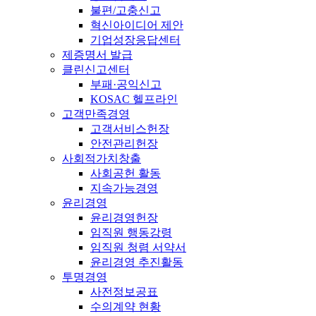
불편/고충신고
혁신아이디어 제안
기업성장응답센터
제증명서 발급
클린신고센터
부패·공익신고
KOSAC 헬프라인
고객만족경영
고객서비스헌장
안전관리헌장
사회적가치창출
사회공헌 활동
지속가능경영
윤리경영
윤리경영헌장
임직원 행동강령
임직원 청렴 서약서
윤리경영 추진활동
투명경영
사전정보공표
수의계약 현황