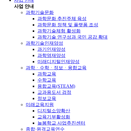
사업 안내
사업 안내
과학기술문화
과학문화 추진주체 육성
과학문화 정책 및 플랫폼 조성
과학기술체험 활성화
과학기술 연구성과 국민 공감 확대
과학기술인재양성
과기인재양성
과학영재양성
미래디지털인재양성
과학ㆍ수학ㆍ정보ㆍ융합교육
과학교육
수학교육
융합교육(STEAM)
교과용도서 검정
정보교육
미래교육지원
디지털소양확산
교육기부활성화
늘봄학교 사업추진센터
종합·원격교육연수