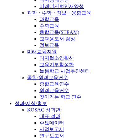
미래디지털인재양성
과학ㆍ수학ㆍ정보ㆍ융합교육
과학교육
수학교육
융합교육(STEAM)
교과용도서 검정
정보교육
미래교육지원
디지털소양확산
교육기부활성화
늘봄학교 사업추진센터
종합·원격교육연수
종합교육연수
원격교육연수
찾아가는 학교 연수
성과/지식/홍보
KOSAC 성과관
대표 성과
주요데이터
사업보고서
연구보고서