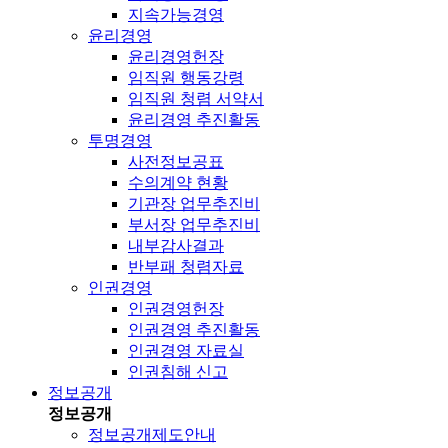
지속가능경영
윤리경영
윤리경영헌장
임직원 행동강령
임직원 청렴 서약서
윤리경영 추진활동
투명경영
사전정보공표
수의계약 현황
기관장 업무추진비
부서장 업무추진비
내부감사결과
반부패 청렴자료
인권경영
인권경영헌장
인권경영 추진활동
인권경영 자료실
인권침해 신고
정보공개
정보공개
정보공개제도안내