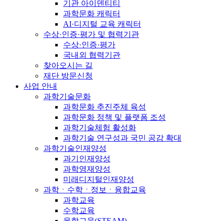
기관 아이덴티티
과학문화 캐릭터
AI·디지털 교육 캐릭터
수상·인증·평가 및 협력기관
수상·인증·평가
국내외 협력기관
찾아오시는 길
재단 방문신청
사업 안내
과학기술문화
과학문화 추진주체 육성
과학문화 정책 및 플랫폼 조성
과학기술체험 활성화
과학기술 연구성과 국민 공감 확대
과학기술인재양성
과기인재양성
과학영재양성
미래디지털인재양성
과학ㆍ수학ㆍ정보ㆍ융합교육
과학교육
수학교육
융합교육(STEAM)