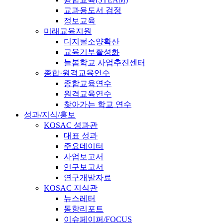
교과용도서 검정
정보교육
미래교육지원
디지털소양확산
교육기부활성화
늘봄학교 사업추진센터
종합·원격교육연수
종합교육연수
원격교육연수
찾아가는 학교 연수
성과/지식/홍보
KOSAC 성과관
대표 성과
주요데이터
사업보고서
연구보고서
연구개발자료
KOSAC 지식관
뉴스레터
동향리포트
이슈페이퍼/FOCUS