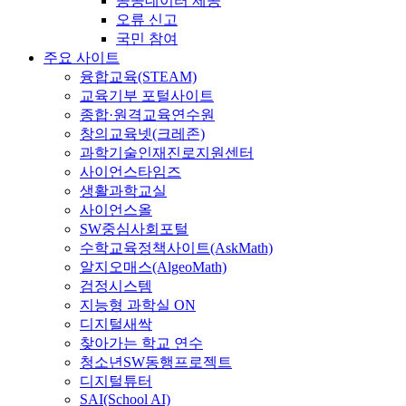
공공데이터 제공
오류 신고
국민 참여
주요 사이트
융합교육(STEAM)
교육기부 포털사이트
종합·원격교육연수원
창의교육넷(크레존)
과학기술인재진로지원센터
사이언스타임즈
생활과학교실
사이언스올
SW중심사회포털
수학교육정책사이트(AskMath)
알지오매스(AlgeoMath)
검정시스템
지능형 과학실 ON
디지털새싹
찾아가는 학교 연수
청소년SW동행프로젝트
디지털튜터
SAI(School AI)