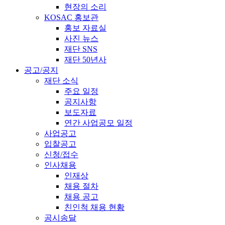
현장의 소리
KOSAC 홍보관
홍보 자료실
사진 뉴스
재단 SNS
재단 50년사
공고/공지
재단 소식
주요 일정
공지사항
보도자료
연간 사업공모 일정
사업공고
입찰공고
신청/접수
인사채용
인재상
채용 절차
채용 공고
친인척 채용 현황
공시송달