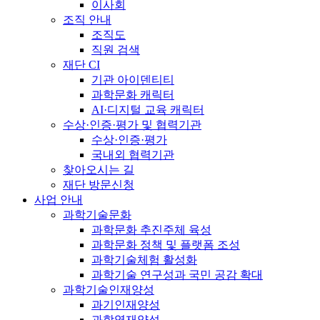
이사회
조직 안내
조직도
직원 검색
재단 CI
기관 아이덴티티
과학문화 캐릭터
AI·디지털 교육 캐릭터
수상·인증·평가 및 협력기관
수상·인증·평가
국내외 협력기관
찾아오시는 길
재단 방문신청
사업 안내
과학기술문화
과학문화 추진주체 육성
과학문화 정책 및 플랫폼 조성
과학기술체험 활성화
과학기술 연구성과 국민 공감 확대
과학기술인재양성
과기인재양성
과학영재양성