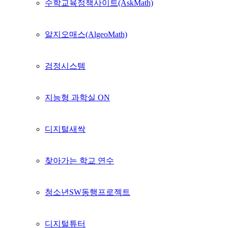
수학교육정책사이트(AskMath)
알지오매스(AlgeoMath)
검정시스템
지능형 과학실 ON
디지털새싹
찾아가는 학교 연수
청소년SW동행프로젝트
디지털튜터