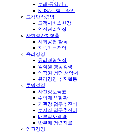
부패·공익신고
KOSAC 헬프라인
고객만족경영
고객서비스헌장
안전관리헌장
사회적가치창출
사회공헌 활동
지속가능경영
윤리경영
윤리경영헌장
임직원 행동강령
임직원 청렴 서약서
윤리경영 추진활동
투명경영
사전정보공표
수의계약 현황
기관장 업무추진비
부서장 업무추진비
내부감사결과
반부패 청렴자료
인권경영