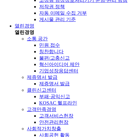
고정형 영상정보처리기기 운영·관리 방침
저작권 정책
자동 이메일 수집 거부
게시물 관리 기준
열린경영
열린경영
소통 공간
민원 접수
칭찬합니다
불편/고충신고
혁신아이디어 제안
기업성장응답센터
제증명서 발급
제증명서 발급
클린신고센터
부패·공익신고
KOSAC 헬프라인
고객만족경영
고객서비스헌장
안전관리헌장
사회적가치창출
사회공헌 활동