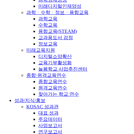
미래디지털인재양성
과학ㆍ수학ㆍ정보ㆍ융합교육
과학교육
수학교육
융합교육(STEAM)
교과용도서 검정
정보교육
미래교육지원
디지털소양확산
교육기부활성화
늘봄학교 사업추진센터
종합·원격교육연수
종합교육연수
원격교육연수
찾아가는 학교 연수
성과/지식/홍보
KOSAC 성과관
대표 성과
주요데이터
사업보고서
연구보고서