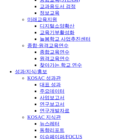
교과용도서 검정
정보교육
미래교육지원
디지털소양확산
교육기부활성화
늘봄학교 사업추진센터
종합·원격교육연수
종합교육연수
원격교육연수
찾아가는 학교 연수
성과/지식/홍보
KOSAC 성과관
대표 성과
주요데이터
사업보고서
연구보고서
연구개발자료
KOSAC 지식관
뉴스레터
동향리포트
이슈페이퍼/FOCUS