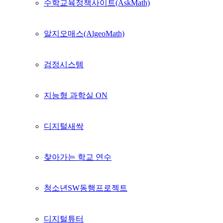
수학교육정책사이트(AskMath)
알지오매스(AlgeoMath)
검정시스템
지능형 과학실 ON
디지털새싹
찾아가는 학교 연수
청소년SW동행프로젝트
디지털튜터