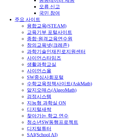
공공데이터 제공
오류 신고
국민 참여
주요 사이트
융합교육(STEAM)
교육기부 포털사이트
종합·원격교육연수원
창의교육넷(크레존)
과학기술인재진로지원센터
사이언스타임즈
생활과학교실
사이언스올
SW중심사회포털
수학교육정책사이트(AskMath)
알지오매스(AlgeoMath)
검정시스템
지능형 과학실 ON
디지털새싹
찾아가는 학교 연수
청소년SW동행프로젝트
디지털튜터
SAI(School AI)