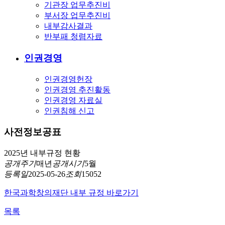
기관장 업무추진비
부서장 업무추진비
내부감사결과
반부패 청렴자료
인권경영
인권경영헌장
인권경영 추진활동
인권경영 자료실
인권침해 신고
사전정보공표
2025년 내부규정 현황
공개주기
매년
공개시기
5월
등록일
2025-05-26
조회
15052
한국과학창의재단 내부 규정 바로가기
목록