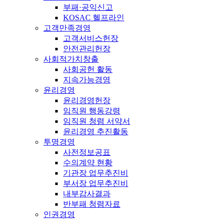
부패·공익신고
KOSAC 헬프라인
고객만족경영
고객서비스헌장
안전관리헌장
사회적가치창출
사회공헌 활동
지속가능경영
윤리경영
윤리경영헌장
임직원 행동강령
임직원 청렴 서약서
윤리경영 추진활동
투명경영
사전정보공표
수의계약 현황
기관장 업무추진비
부서장 업무추진비
내부감사결과
반부패 청렴자료
인권경영