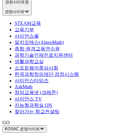
관련사이트창
관련사이트
STEAM교육
교육기부
사이언스올
알지오매스(AlgeoMath)
종합·원격교육연수원
과학기술인재진로지원센터
생활과학교실
소프트웨어중심사회
한국과학창의재단 검정시스템
사이언스타임즈
AskMath
창의교육넷 (크레존)
사이언스 TV
지능형과학실 ON
찾아가는 학교컨설팅
GO
KOSAC 운영사이트