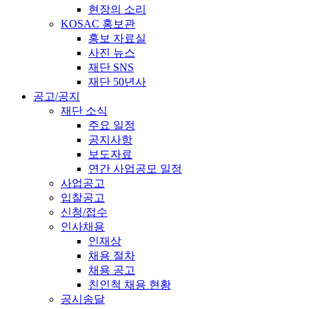
현장의 소리
KOSAC 홍보관
홍보 자료실
사진 뉴스
재단 SNS
재단 50년사
공고/공지
재단 소식
주요 일정
공지사항
보도자료
연간 사업공모 일정
사업공고
입찰공고
신청/접수
인사채용
인재상
채용 절차
채용 공고
친인척 채용 현황
공시송달