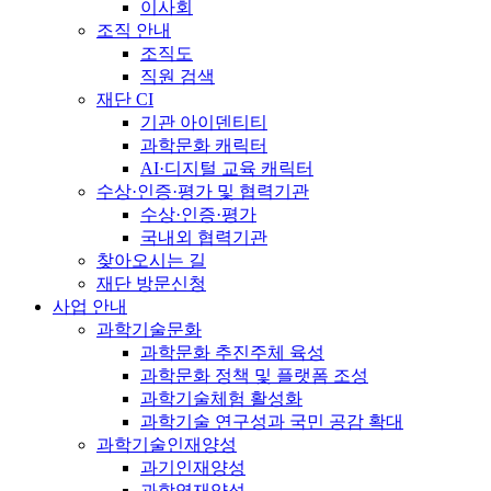
이사회
조직 안내
조직도
직원 검색
재단 CI
기관 아이덴티티
과학문화 캐릭터
AI·디지털 교육 캐릭터
수상·인증·평가 및 협력기관
수상·인증·평가
국내외 협력기관
찾아오시는 길
재단 방문신청
사업 안내
과학기술문화
과학문화 추진주체 육성
과학문화 정책 및 플랫폼 조성
과학기술체험 활성화
과학기술 연구성과 국민 공감 확대
과학기술인재양성
과기인재양성
과학영재양성