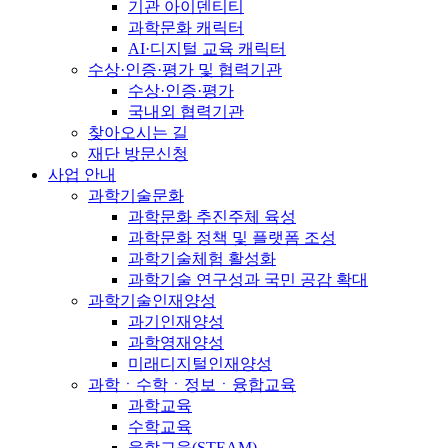
기관 아이덴티티
과학문화 캐릭터
AI·디지털 교육 캐릭터
수상·인증·평가 및 협력기관
수상·인증·평가
국내외 협력기관
찾아오시는 길
재단 방문신청
사업 안내
과학기술문화
과학문화 추진주체 육성
과학문화 정책 및 플랫폼 조성
과학기술체험 활성화
과학기술 연구성과 국민 공감 확대
과학기술인재양성
과기인재양성
과학영재양성
미래디지털인재양성
과학ㆍ수학ㆍ정보ㆍ융합교육
과학교육
수학교육
융합교육(STEAM)