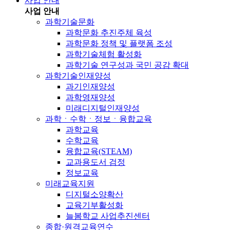
사업 안내
사업 안내
과학기술문화
과학문화 추진주체 육성
과학문화 정책 및 플랫폼 조성
과학기술체험 활성화
과학기술 연구성과 국민 공감 확대
과학기술인재양성
과기인재양성
과학영재양성
미래디지털인재양성
과학ㆍ수학ㆍ정보ㆍ융합교육
과학교육
수학교육
융합교육(STEAM)
교과용도서 검정
정보교육
미래교육지원
디지털소양확산
교육기부활성화
늘봄학교 사업추진센터
종합·원격교육연수