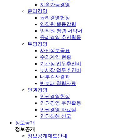
지속가능경영
윤리경영
윤리경영헌장
임직원 행동강령
임직원 청렴 서약서
윤리경영 추진활동
투명경영
사전정보공표
수의계약 현황
기관장 업무추진비
부서장 업무추진비
내부감사결과
반부패 청렴자료
인권경영
인권경영헌장
인권경영 추진활동
인권경영 자료실
인권침해 신고
정보공개
정보공개
정보공개제도안내