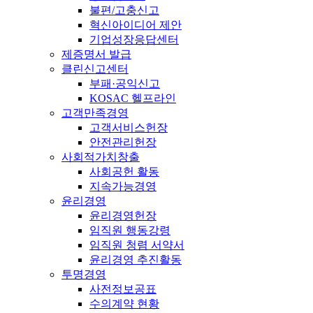
불편/고충신고
혁신아이디어 제안
기업성장응답센터
제증명서 발급
클린신고센터
부패·공익신고
KOSAC 헬프라인
고객만족경영
고객서비스헌장
안전관리헌장
사회적가치창출
사회공헌 활동
지속가능경영
윤리경영
윤리경영헌장
임직원 행동강령
임직원 청렴 서약서
윤리경영 추진활동
투명경영
사전정보공표
수의계약 현황