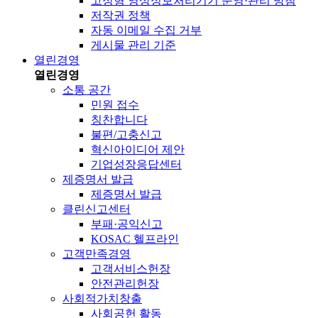
고정형 영상정보처리기기 운영·관리 방침
저작권 정책
자동 이메일 수집 거부
게시물 관리 기준
열린경영
열린경영
소통 공간
민원 접수
칭찬합니다
불편/고충신고
혁신아이디어 제안
기업성장응답센터
제증명서 발급
제증명서 발급
클린신고센터
부패·공익신고
KOSAC 헬프라인
고객만족경영
고객서비스헌장
안전관리헌장
사회적가치창출
사회공헌 활동