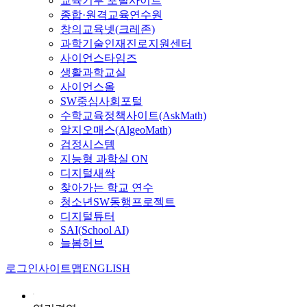
교육기부 포털사이트
종합·원격교육연수원
창의교육넷(크레존)
과학기술인재진로지원센터
사이언스타임즈
생활과학교실
사이언스올
SW중심사회포털
수학교육정책사이트(AskMath)
알지오매스(AlgeoMath)
검정시스템
지능형 과학실 ON
디지털새싹
찾아가는 학교 연수
청소년SW동행프로젝트
디지털튜터
SAI(School AI)
늘봄허브
로그인
사이트맵
ENGLISH