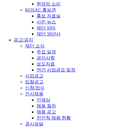
현장의 소리
KOSAC 홍보관
홍보 자료실
사진 뉴스
재단 SNS
재단 50년사
공고/공지
재단 소식
주요 일정
공지사항
보도자료
연간 사업공모 일정
사업공고
입찰공고
신청/접수
인사채용
인재상
채용 절차
채용 공고
친인척 채용 현황
공시송달