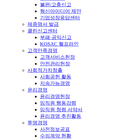
불편/고충신고
혁신아이디어 제안
기업성장응답센터
제증명서 발급
클린신고센터
부패·공익신고
KOSAC 헬프라인
고객만족경영
고객서비스헌장
안전관리헌장
사회적가치창출
사회공헌 활동
지속가능경영
윤리경영
윤리경영헌장
임직원 행동강령
임직원 청렴 서약서
윤리경영 추진활동
투명경영
사전정보공표
수의계약 현황