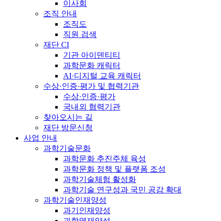
이사회
조직 안내
조직도
직원 검색
재단 CI
기관 아이덴티티
과학문화 캐릭터
AI·디지털 교육 캐릭터
수상·인증·평가 및 협력기관
수상·인증·평가
국내외 협력기관
찾아오시는 길
재단 방문신청
사업 안내
과학기술문화
과학문화 추진주체 육성
과학문화 정책 및 플랫폼 조성
과학기술체험 활성화
과학기술 연구성과 국민 공감 확대
과학기술인재양성
과기인재양성
과학영재양성