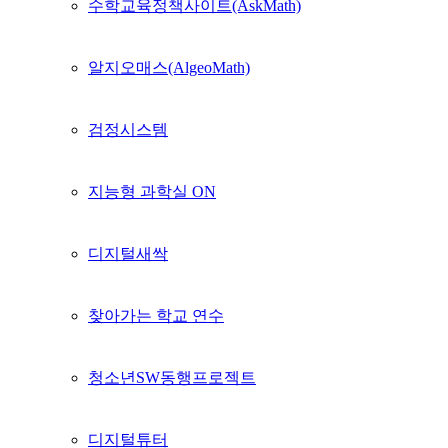
수학교육정책사이트(AskMath)
알지오매스(AlgeoMath)
검정시스템
지능형 과학실 ON
디지털새싹
찾아가는 학교 연수
청소년SW동행프로젝트
디지털튜터