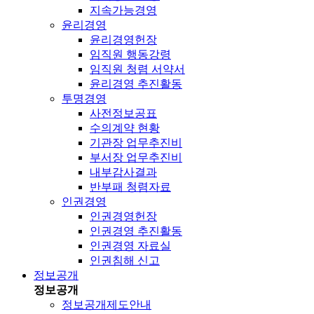
지속가능경영
윤리경영
윤리경영헌장
임직원 행동강령
임직원 청렴 서약서
윤리경영 추진활동
투명경영
사전정보공표
수의계약 현황
기관장 업무추진비
부서장 업무추진비
내부감사결과
반부패 청렴자료
인권경영
인권경영헌장
인권경영 추진활동
인권경영 자료실
인권침해 신고
정보공개
정보공개
정보공개제도안내