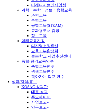
미래디지털인재양성
과학ㆍ수학ㆍ정보ㆍ융합교육
과학교육
수학교육
융합교육(STEAM)
교과용도서 검정
정보교육
미래교육지원
디지털소양확산
교육기부활성화
늘봄학교 사업추진센터
종합·원격교육연수
종합교육연수
원격교육연수
찾아가는 학교 연수
성과/지식/홍보
KOSAC 성과관
대표 성과
주요데이터
사업보고서
연구보고서