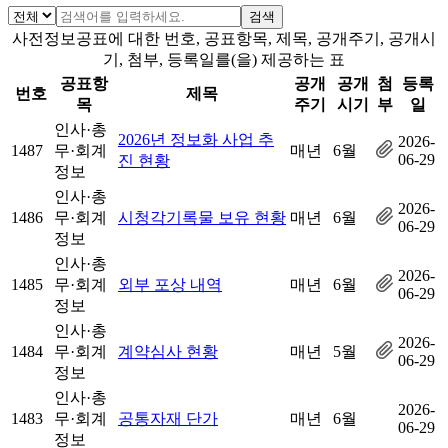
검색
사전정보공표에 대한 번호, 공표항목, 제목, 공개주기, 공개시
기, 첨부, 등록일를(을) 제공하는 표
공표항
공개
공개
첨
등록
번호
제목
목
주기
시기
부
일
인사·총
2026년 정보화 사업 추
2026-
1487
무·회계
매년
6월
06-29
진 현황
정보
인사·총
2026-
1486
무·회계
시청각기록물 보유 현황
매년
6월
06-29
정보
인사·총
2026-
1485
무·회계
외부 포상 내역
매년
6월
06-29
정보
인사·총
2026-
1484
무·회계
계약심사 현황
매년
5월
06-29
정보
인사·총
2026-
1483
무·회계
공통자재 단가
매년
6월
06-29
정보