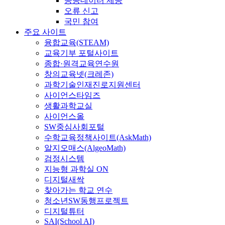
공공데이터 제공
오류 신고
국민 참여
주요 사이트
융합교육(STEAM)
교육기부 포털사이트
종합·원격교육연수원
창의교육넷(크레존)
과학기술인재진로지원센터
사이언스타임즈
생활과학교실
사이언스올
SW중심사회포털
수학교육정책사이트(AskMath)
알지오매스(AlgeoMath)
검정시스템
지능형 과학실 ON
디지털새싹
찾아가는 학교 연수
청소년SW동행프로젝트
디지털튜터
SAI(School AI)