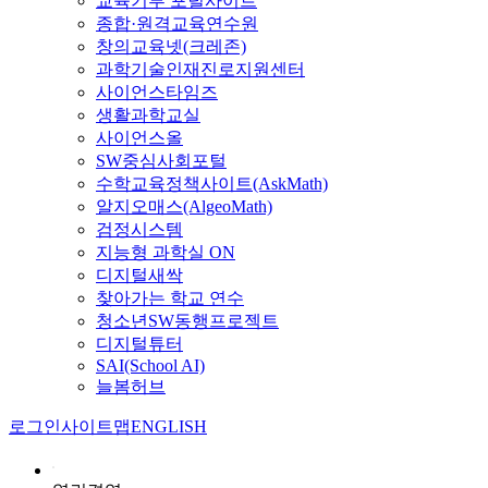
교육기부 포털사이트
종합·원격교육연수원
창의교육넷(크레존)
과학기술인재진로지원센터
사이언스타임즈
생활과학교실
사이언스올
SW중심사회포털
수학교육정책사이트(AskMath)
알지오매스(AlgeoMath)
검정시스템
지능형 과학실 ON
디지털새싹
찾아가는 학교 연수
청소년SW동행프로젝트
디지털튜터
SAI(School AI)
늘봄허브
로그인
사이트맵
ENGLISH