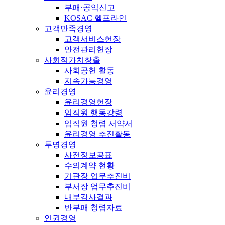
부패·공익신고
KOSAC 헬프라인
고객만족경영
고객서비스헌장
안전관리헌장
사회적가치창출
사회공헌 활동
지속가능경영
윤리경영
윤리경영헌장
임직원 행동강령
임직원 청렴 서약서
윤리경영 추진활동
투명경영
사전정보공표
수의계약 현황
기관장 업무추진비
부서장 업무추진비
내부감사결과
반부패 청렴자료
인권경영