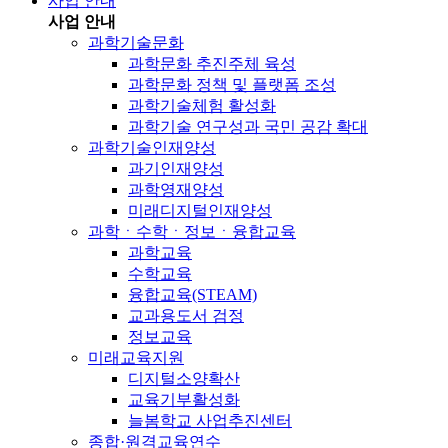
사업 안내
사업 안내
과학기술문화
과학문화 추진주체 육성
과학문화 정책 및 플랫폼 조성
과학기술체험 활성화
과학기술 연구성과 국민 공감 확대
과학기술인재양성
과기인재양성
과학영재양성
미래디지털인재양성
과학ㆍ수학ㆍ정보ㆍ융합교육
과학교육
수학교육
융합교육(STEAM)
교과용도서 검정
정보교육
미래교육지원
디지털소양확산
교육기부활성화
늘봄학교 사업추진센터
종합·원격교육연수