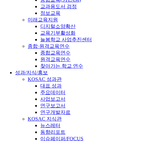
교과용도서 검정
정보교육
미래교육지원
디지털소양확산
교육기부활성화
늘봄학교 사업추진센터
종합·원격교육연수
종합교육연수
원격교육연수
찾아가는 학교 연수
성과/지식/홍보
KOSAC 성과관
대표 성과
주요데이터
사업보고서
연구보고서
연구개발자료
KOSAC 지식관
뉴스레터
동향리포트
이슈페이퍼/FOCUS