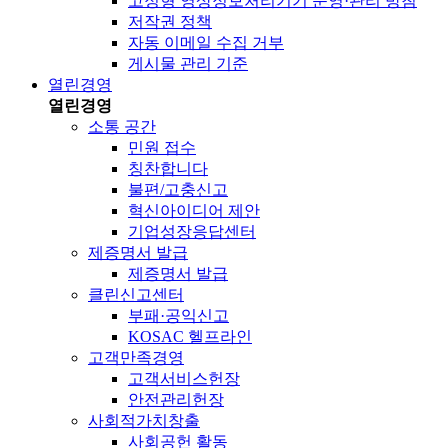
고정형 영상정보처리기기 운영·관리 방침
저작권 정책
자동 이메일 수집 거부
게시물 관리 기준
열린경영
열린경영
소통 공간
민원 접수
칭찬합니다
불편/고충신고
혁신아이디어 제안
기업성장응답센터
제증명서 발급
제증명서 발급
클린신고센터
부패·공익신고
KOSAC 헬프라인
고객만족경영
고객서비스헌장
안전관리헌장
사회적가치창출
사회공헌 활동