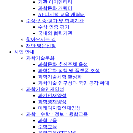
기관 아이덴티티
과학문화 캐릭터
AI·디지털 교육 캐릭터
수상·인증·평가 및 협력기관
수상·인증·평가
국내외 협력기관
찾아오시는 길
재단 방문신청
사업 안내
과학기술문화
과학문화 추진주체 육성
과학문화 정책 및 플랫폼 조성
과학기술체험 활성화
과학기술 연구성과 국민 공감 확대
과학기술인재양성
과기인재양성
과학영재양성
미래디지털인재양성
과학ㆍ수학ㆍ정보ㆍ융합교육
과학교육
수학교육
융합교육(STEAM)