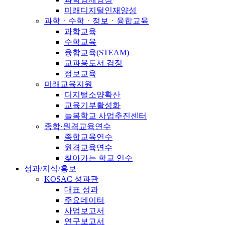
미래디지털인재양성
과학ㆍ수학ㆍ정보ㆍ융합교육
과학교육
수학교육
융합교육(STEAM)
교과용도서 검정
정보교육
미래교육지원
디지털소양확산
교육기부활성화
늘봄학교 사업추진센터
종합·원격교육연수
종합교육연수
원격교육연수
찾아가는 학교 연수
성과/지식/홍보
KOSAC 성과관
대표 성과
주요데이터
사업보고서
연구보고서