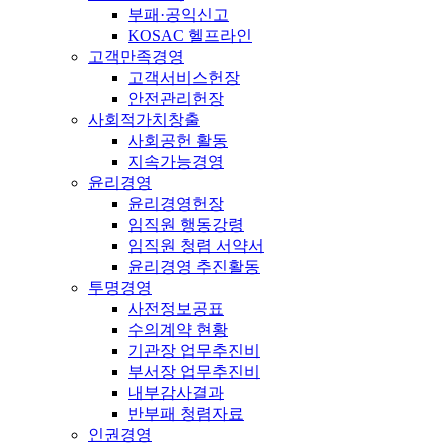
부패·공익신고
KOSAC 헬프라인
고객만족경영
고객서비스헌장
안전관리헌장
사회적가치창출
사회공헌 활동
지속가능경영
윤리경영
윤리경영헌장
임직원 행동강령
임직원 청렴 서약서
윤리경영 추진활동
투명경영
사전정보공표
수의계약 현황
기관장 업무추진비
부서장 업무추진비
내부감사결과
반부패 청렴자료
인권경영