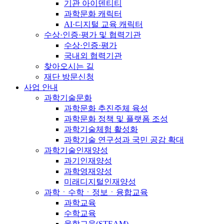
기관 아이덴티티
과학문화 캐릭터
AI·디지털 교육 캐릭터
수상·인증·평가 및 협력기관
수상·인증·평가
국내외 협력기관
찾아오시는 길
재단 방문신청
사업 안내
과학기술문화
과학문화 추진주체 육성
과학문화 정책 및 플랫폼 조성
과학기술체험 활성화
과학기술 연구성과 국민 공감 확대
과학기술인재양성
과기인재양성
과학영재양성
미래디지털인재양성
과학ㆍ수학ㆍ정보ㆍ융합교육
과학교육
수학교육
융합교육(STEAM)