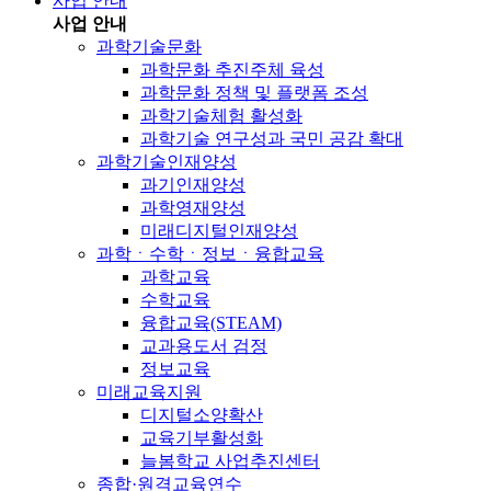
사업 안내
사업 안내
과학기술문화
과학문화 추진주체 육성
과학문화 정책 및 플랫폼 조성
과학기술체험 활성화
과학기술 연구성과 국민 공감 확대
과학기술인재양성
과기인재양성
과학영재양성
미래디지털인재양성
과학ㆍ수학ㆍ정보ㆍ융합교육
과학교육
수학교육
융합교육(STEAM)
교과용도서 검정
정보교육
미래교육지원
디지털소양확산
교육기부활성화
늘봄학교 사업추진센터
종합·원격교육연수