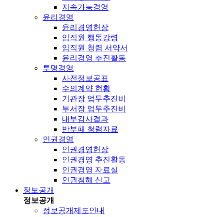
지속가능경영
윤리경영
윤리경영헌장
임직원 행동강령
임직원 청렴 서약서
윤리경영 추진활동
투명경영
사전정보공표
수의계약 현황
기관장 업무추진비
부서장 업무추진비
내부감사결과
반부패 청렴자료
인권경영
인권경영헌장
인권경영 추진활동
인권경영 자료실
인권침해 신고
정보공개
정보공개
정보공개제도안내