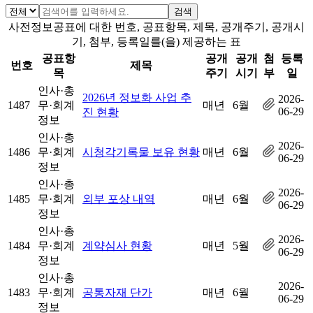
검색
사전정보공표에 대한 번호, 공표항목, 제목, 공개주기, 공개시
기, 첨부, 등록일를(을) 제공하는 표
공표항
공개
공개
첨
등록
번호
제목
목
주기
시기
부
일
인사·총
2026년 정보화 사업 추
2026-
1487
무·회계
매년
6월
06-29
진 현황
정보
인사·총
2026-
1486
무·회계
시청각기록물 보유 현황
매년
6월
06-29
정보
인사·총
2026-
1485
무·회계
외부 포상 내역
매년
6월
06-29
정보
인사·총
2026-
1484
무·회계
계약심사 현황
매년
5월
06-29
정보
인사·총
2026-
1483
무·회계
공통자재 단가
매년
6월
06-29
정보