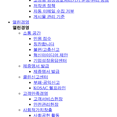
고정형 영상정보처리기기 운영·관리 방침
저작권 정책
자동 이메일 수집 거부
게시물 관리 기준
열린경영
열린경영
소통 공간
민원 접수
칭찬합니다
불편/고충신고
혁신아이디어 제안
기업성장응답센터
제증명서 발급
제증명서 발급
클린신고센터
부패·공익신고
KOSAC 헬프라인
고객만족경영
고객서비스헌장
안전관리헌장
사회적가치창출
사회공헌 활동