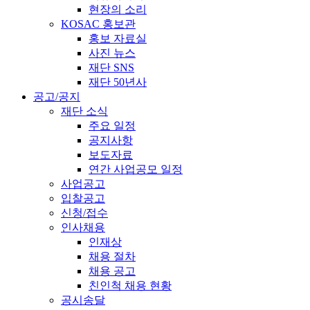
현장의 소리
KOSAC 홍보관
홍보 자료실
사진 뉴스
재단 SNS
재단 50년사
공고/공지
재단 소식
주요 일정
공지사항
보도자료
연간 사업공모 일정
사업공고
입찰공고
신청/접수
인사채용
인재상
채용 절차
채용 공고
친인척 채용 현황
공시송달