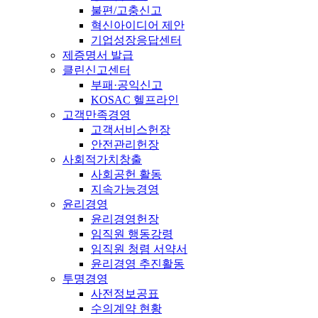
불편/고충신고
혁신아이디어 제안
기업성장응답센터
제증명서 발급
클린신고센터
부패·공익신고
KOSAC 헬프라인
고객만족경영
고객서비스헌장
안전관리헌장
사회적가치창출
사회공헌 활동
지속가능경영
윤리경영
윤리경영헌장
임직원 행동강령
임직원 청렴 서약서
윤리경영 추진활동
투명경영
사전정보공표
수의계약 현황