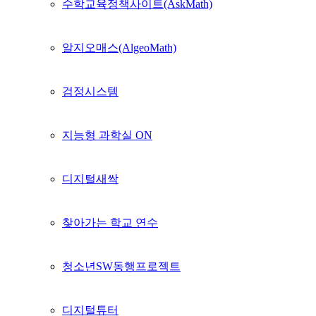
수학교육정책사이트(AskMath)
알지오매스(AlgeoMath)
검정시스템
지능형 과학실 ON
디지털새싹
찾아가는 학교 연수
청소년SW동행프로젝트
디지털튜터