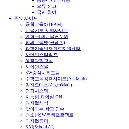
공공데이터 제공
오류 신고
국민 참여
주요 사이트
융합교육(STEAM)
교육기부 포털사이트
종합·원격교육연수원
창의교육넷(크레존)
과학기술인재진로지원센터
사이언스타임즈
생활과학교실
사이언스올
SW중심사회포털
수학교육정책사이트(AskMath)
알지오매스(AlgeoMath)
검정시스템
지능형 과학실 ON
디지털새싹
찾아가는 학교 연수
청소년SW동행프로젝트
디지털튜터
SAI(School AI)