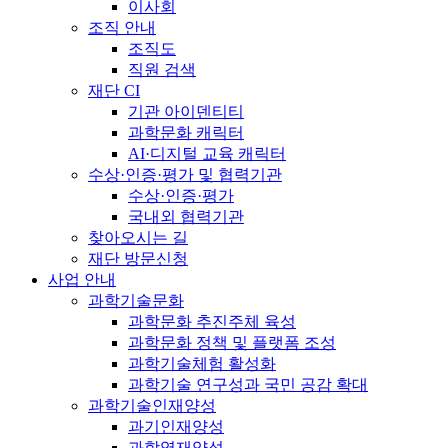
이사회
조직 안내
조직도
직원 검색
재단 CI
기관 아이덴티티
과학문화 캐릭터
AI·디지털 교육 캐릭터
수상·인증·평가 및 협력기관
수상·인증·평가
국내외 협력기관
찾아오시는 길
재단 방문신청
사업 안내
과학기술문화
과학문화 추진주체 육성
과학문화 정책 및 플랫폼 조성
과학기술체험 활성화
과학기술 연구성과 국민 공감 확대
과학기술인재양성
과기인재양성
과학영재양성