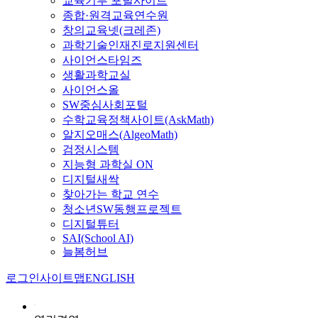
교육기부 포털사이트
종합·원격교육연수원
창의교육넷(크레존)
과학기술인재진로지원센터
사이언스타임즈
생활과학교실
사이언스올
SW중심사회포털
수학교육정책사이트(AskMath)
알지오매스(AlgeoMath)
검정시스템
지능형 과학실 ON
디지털새싹
찾아가는 학교 연수
청소년SW동행프로젝트
디지털튜터
SAI(School AI)
늘봄허브
로그인
사이트맵
ENGLISH