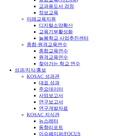
교과용도서 검정
정보교육
미래교육지원
디지털소양확산
교육기부활성화
늘봄학교 사업추진센터
종합·원격교육연수
종합교육연수
원격교육연수
찾아가는 학교 연수
성과/지식/홍보
KOSAC 성과관
대표 성과
주요데이터
사업보고서
연구보고서
연구개발자료
KOSAC 지식관
뉴스레터
동향리포트
이슈페이퍼/FOCUS